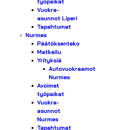
työpaikat
Vuokra-
asunnot Liperi
Tapahtumat
Nurmes
Päätöksenteko
Matkailu
Yrityksiä
Autovuokraamot
Nurmes
Avoimet
työpaikat
Vuokra-
asunnot
Nurmes
Tapahtumat