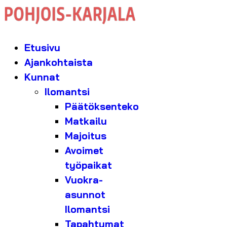
Etusivu
Ajankohtaista
Kunnat
Ilomantsi
Päätöksenteko
Matkailu
Majoitus
Avoimet
työpaikat
Vuokra-
asunnot
Ilomantsi
Tapahtumat