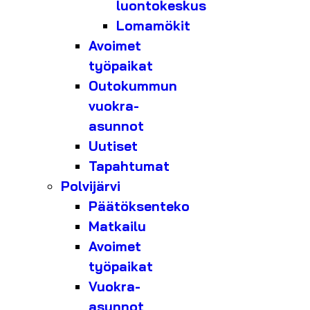
luontokeskus
Lomamökit
Avoimet
työpaikat
Outokummun
vuokra-
asunnot
Uutiset
Tapahtumat
Polvijärvi
Päätöksenteko
Matkailu
Avoimet
työpaikat
Vuokra-
asunnot