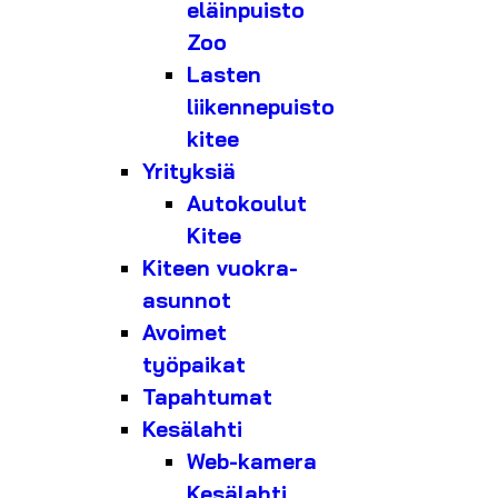
eläinpuisto
Zoo
Lasten
liikennepuisto
kitee
Yrityksiä
Autokoulut
Kitee
Kiteen vuokra-
asunnot
Avoimet
työpaikat
Tapahtumat
Kesälahti
Web-kamera
Kesälahti