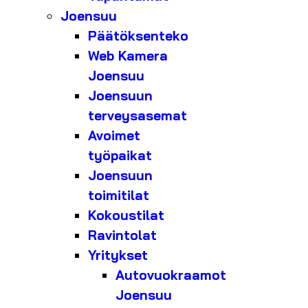
Joensuu
Päätöksenteko
Web Kamera
Joensuu
Joensuun
terveysasemat
Avoimet
työpaikat
Joensuun
toimitilat
Kokoustilat
Ravintolat
Yritykset
Autovuokraamot
Joensuu