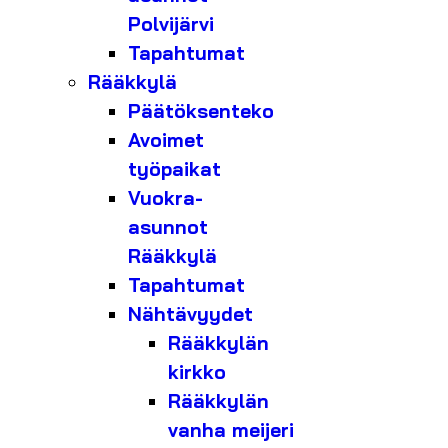
Polvijärvi
Tapahtumat
Rääkkylä
Päätöksenteko
Avoimet
työpaikat
Vuokra-
asunnot
Rääkkylä
Tapahtumat
Nähtävyydet
Rääkkylän
kirkko
Rääkkylän
vanha meijeri