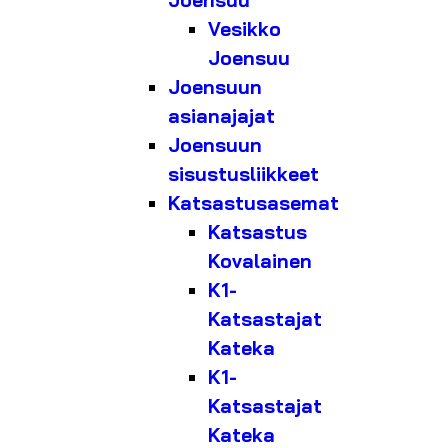
Joensuu
Vesikko
Joensuu
Joensuun
asianajajat
Joensuun
sisustusliikkeet
Katsastusasemat
Katsastus
Kovalainen
K1-
Katsastajat
Kateka
K1-
Katsastajat
Kateka