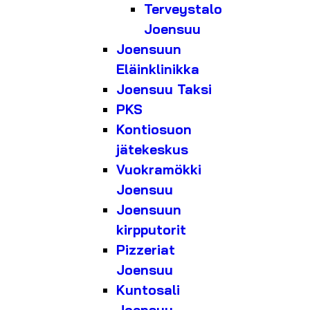
Terveystalo
Joensuu
Joensuun
Eläinklinikka
Joensuu Taksi
PKS
Kontiosuon
jätekeskus
Vuokramökki
Joensuu
Joensuun
kirpputorit
Pizzeriat
Joensuu
Kuntosali