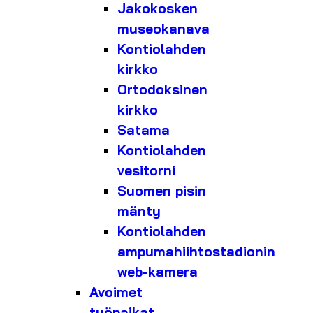
Jakokosken
museokanava
Kontiolahden
kirkko
Ortodoksinen
kirkko
Satama
Kontiolahden
vesitorni
Suomen pisin
mänty
Kontiolahden
ampumahiihtostadionin
web-kamera
Avoimet
työpaikat