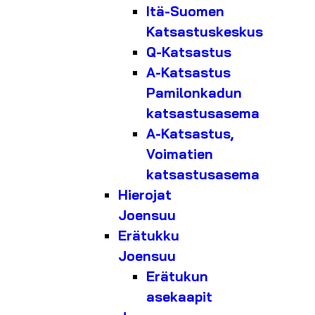
Itä-Suomen
Katsastuskeskus
Q-Katsastus
A-Katsastus
Pamilonkadun
katsastusasema
A-Katsastus,
Voimatien
katsastusasema
Hierojat
Joensuu
Erätukku
Joensuu
Erätukun
asekaapit