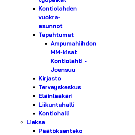
Kontiolahden
vuokra-
asunnot
Tapahtumat
Ampumahiihdon
MM-kisat
Kontiolahti -
Joensuu
Kirjasto
Terveyskeskus
Eläinlääkäri
Liikuntahalli
Kontiohalli
Lieksa
Päätöksenteko