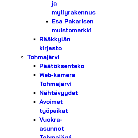
ja
myllyrakennus
Esa Pakarisen
muistomerkki
Rääkkylän
kirjasto
Tohmajärvi
Päätöksenteko
Web-kamera
Tohmajärvi
Nähtävyydet
Avoimet
työpaikat
Vuokra-
asunnot
Tohmajärvi