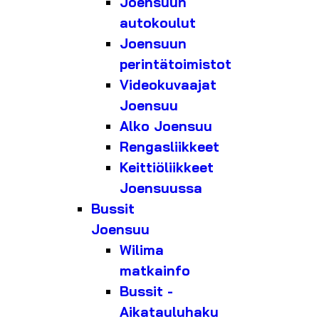
Joensuun
autokoulut
Joensuun
perintätoimistot
Videokuvaajat
Joensuu
Alko Joensuu
Rengasliikkeet
Keittiöliikkeet
Joensuussa
Bussit
Joensuu
Wilima
matkainfo
Bussit -
Aikatauluhaku