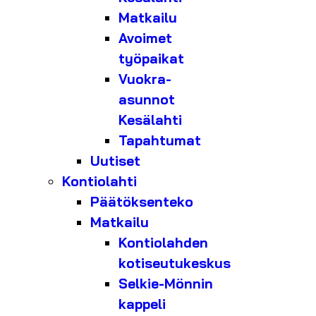
Matkailu
Avoimet
työpaikat
Vuokra-
asunnot
Kesälahti
Tapahtumat
Uutiset
Kontiolahti
Päätöksenteko
Matkailu
Kontiolahden
kotiseutukeskus
Selkie-Mönnin
kappeli