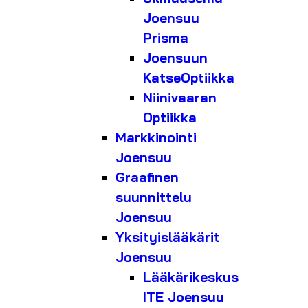
Joensuu
Prisma
Joensuun
KatseOptiikka
Niinivaaran
Optiikka
Markkinointi
Joensuu
Graafinen
suunnittelu
Joensuu
Yksityislääkärit
Joensuu
Lääkärikeskus
ITE Joensuu