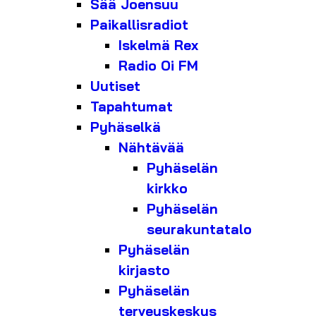
Sää Joensuu
Paikallisradiot
Iskelmä Rex
Radio Oi FM
Uutiset
Tapahtumat
Pyhäselkä
Nähtävää
Pyhäselän
kirkko
Pyhäselän
seurakuntatalo
Pyhäselän
kirjasto
Pyhäselän
terveyskeskus