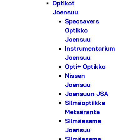
Optikot
Joensuu
Specsavers
Optikko
Joensuu
Instrumentarium
Joensuu
Opti+ Optikko
Nissen
Joensuu
Joensuun JSA
Silmäoptiikka
Metsäranta
Silmäasema
Joensuu
Silmäasema