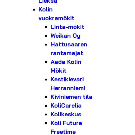
Lieksa
Kolin
vuokramökit
Linta-mökit
Weikan Oy
Hattusaaren
rantamajat
Aada Kolin
Mökit
Kestikievari
Herranniemi
Kiviniemen tila
KoliCarelia
Kolikeskus
Koli Future
Freetime