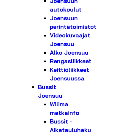
Joensuun
autokoulut
Joensuun
perintätoimistot
Videokuvaajat
Joensuu
Alko Joensuu
Rengasliikkeet
Keittiöliikkeet
Joensuussa
Bussit
Joensuu
Wilima
matkainfo
Bussit -
Aikatauluhaku