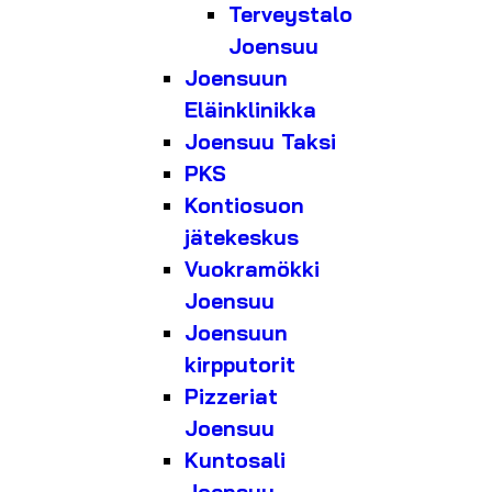
Terveystalo
Joensuu
Joensuun
Eläinklinikka
Joensuu Taksi
PKS
Kontiosuon
jätekeskus
Vuokramökki
Joensuu
Joensuun
kirpputorit
Pizzeriat
Joensuu
Kuntosali