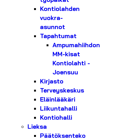
Kontiolahden
vuokra-
asunnot
Tapahtumat
Ampumahiihdon
MM-kisat
Kontiolahti -
Joensuu
Kirjasto
Terveyskeskus
Eläinlääkäri
Liikuntahalli
Kontiohalli
Lieksa
Päätöksenteko