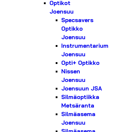
Optikot
Joensuu
Specsavers
Optikko
Joensuu
Instrumentarium
Joensuu
Opti+ Optikko
Nissen
Joensuu
Joensuun JSA
Silmäoptiikka
Metsäranta
Silmäasema
Joensuu
Silmäasema