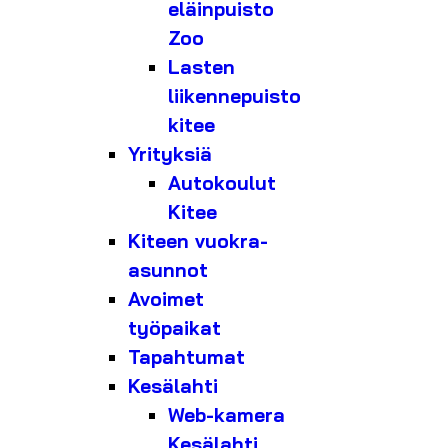
eläinpuisto
Zoo
Lasten
liikennepuisto
kitee
Yrityksiä
Autokoulut
Kitee
Kiteen vuokra-
asunnot
Avoimet
työpaikat
Tapahtumat
Kesälahti
Web-kamera
Kesälahti