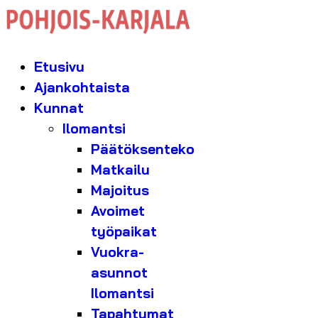
Etusivu
Ajankohtaista
Kunnat
Ilomantsi
Päätöksenteko
Matkailu
Majoitus
Avoimet
työpaikat
Vuokra-
asunnot
Ilomantsi
Tapahtumat