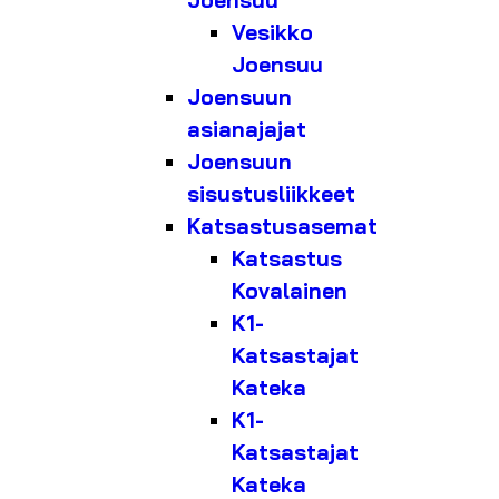
Joensuu
Vesikko
Joensuu
Joensuun
asianajajat
Joensuun
sisustusliikkeet
Katsastusasemat
Katsastus
Kovalainen
K1-
Katsastajat
Kateka
K1-
Katsastajat
Kateka