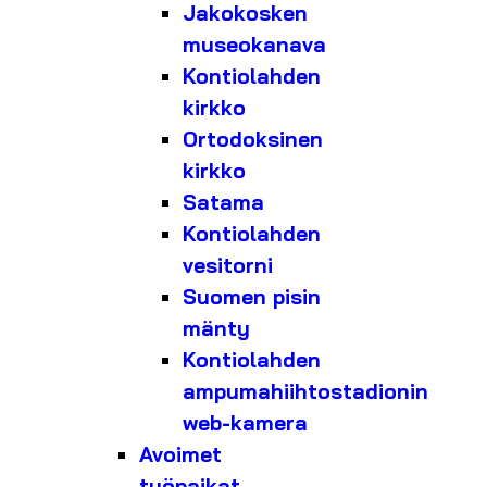
Jakokosken
museokanava
Kontiolahden
kirkko
Ortodoksinen
kirkko
Satama
Kontiolahden
vesitorni
Suomen pisin
mänty
Kontiolahden
ampumahiihtostadionin
web-kamera
Avoimet
työpaikat