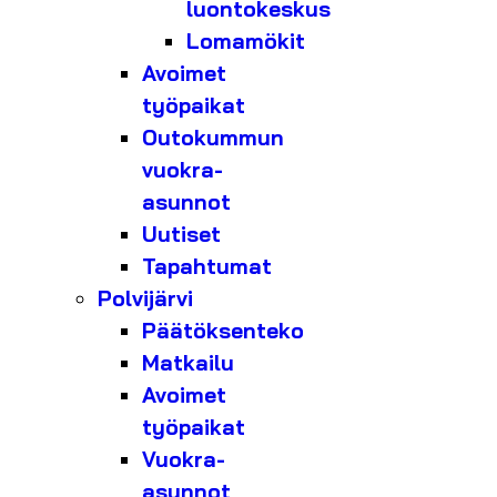
luontokeskus
Lomamökit
Avoimet
työpaikat
Outokummun
vuokra-
asunnot
Uutiset
Tapahtumat
Polvijärvi
Päätöksenteko
Matkailu
Avoimet
työpaikat
Vuokra-
asunnot