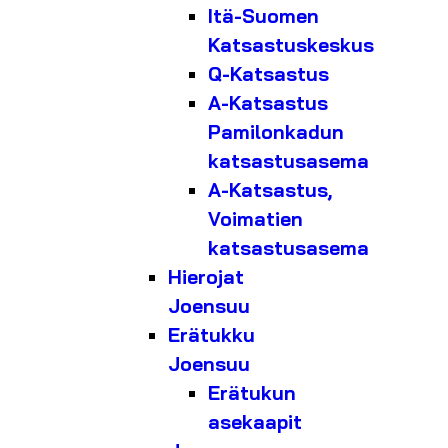
Itä-Suomen
Katsastuskeskus
Q-Katsastus
A-Katsastus
Pamilonkadun
katsastusasema
A-Katsastus,
Voimatien
katsastusasema
Hierojat
Joensuu
Erätukku
Joensuu
Erätukun
asekaapit