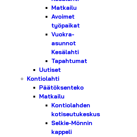
Matkailu
Avoimet
työpaikat
Vuokra-
asunnot
Kesälahti
Tapahtumat
Uutiset
Kontiolahti
Päätöksenteko
Matkailu
Kontiolahden
kotiseutukeskus
Selkie-Mönnin
kappeli