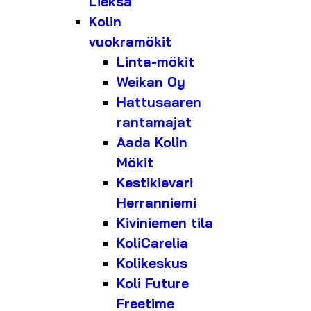
Lieksa
Kolin
vuokramökit
Linta-mökit
Weikan Oy
Hattusaaren
rantamajat
Aada Kolin
Mökit
Kestikievari
Herranniemi
Kiviniemen tila
KoliCarelia
Kolikeskus
Koli Future
Freetime