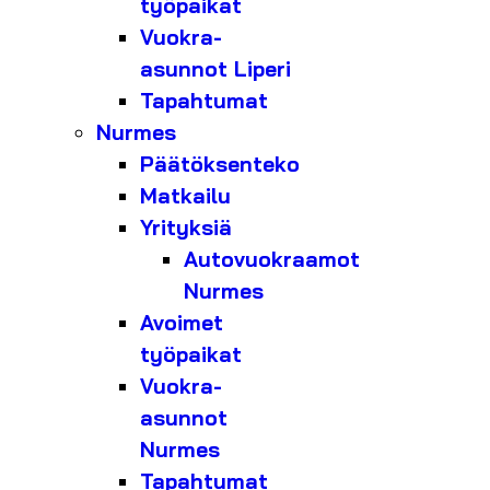
työpaikat
Vuokra-
asunnot Liperi
Tapahtumat
Nurmes
Päätöksenteko
Matkailu
Yrityksiä
Autovuokraamot
Nurmes
Avoimet
työpaikat
Vuokra-
asunnot
Nurmes
Tapahtumat