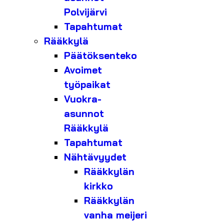
Polvijärvi
Tapahtumat
Rääkkylä
Päätöksenteko
Avoimet
työpaikat
Vuokra-
asunnot
Rääkkylä
Tapahtumat
Nähtävyydet
Rääkkylän
kirkko
Rääkkylän
vanha meijeri