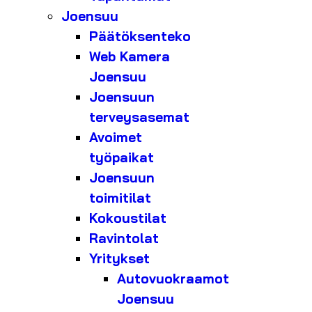
Joensuu
Päätöksenteko
Web Kamera
Joensuu
Joensuun
terveysasemat
Avoimet
työpaikat
Joensuun
toimitilat
Kokoustilat
Ravintolat
Yritykset
Autovuokraamot
Joensuu