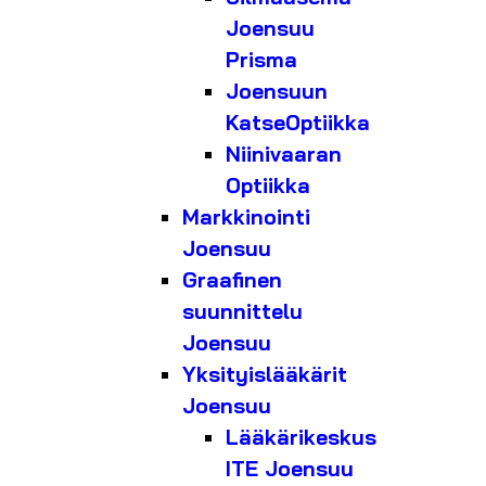
Joensuu
Prisma
Joensuun
KatseOptiikka
Niinivaaran
Optiikka
Markkinointi
Joensuu
Graafinen
suunnittelu
Joensuu
Yksityislääkärit
Joensuu
Lääkärikeskus
ITE Joensuu