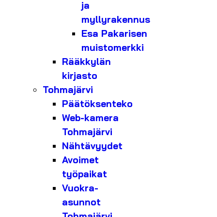
ja
myllyrakennus
Esa Pakarisen
muistomerkki
Rääkkylän
kirjasto
Tohmajärvi
Päätöksenteko
Web-kamera
Tohmajärvi
Nähtävyydet
Avoimet
työpaikat
Vuokra-
asunnot
Tohmajärvi