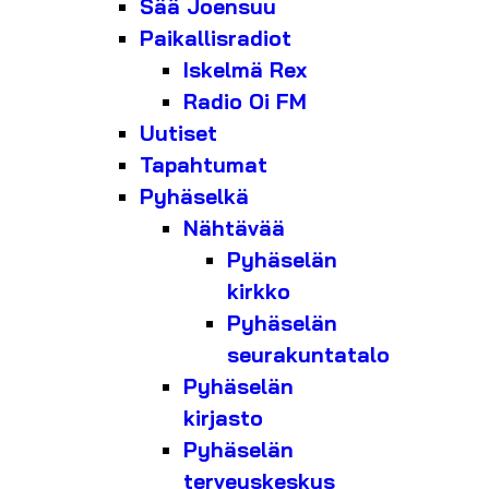
Sää Joensuu
Paikallisradiot
Iskelmä Rex
Radio Oi FM
Uutiset
Tapahtumat
Pyhäselkä
Nähtävää
Pyhäselän
kirkko
Pyhäselän
seurakuntatalo
Pyhäselän
kirjasto
Pyhäselän
terveyskeskus