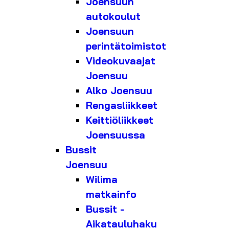
Joensuun
autokoulut
Joensuun
perintätoimistot
Videokuvaajat
Joensuu
Alko Joensuu
Rengasliikkeet
Keittiöliikkeet
Joensuussa
Bussit
Joensuu
Wilima
matkainfo
Bussit -
Aikatauluhaku