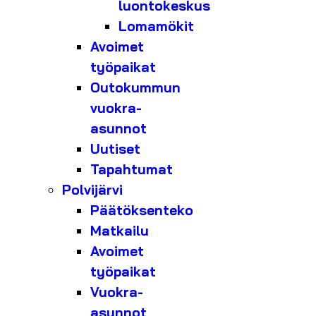
luontokeskus
Lomamökit
Avoimet
työpaikat
Outokummun
vuokra-
asunnot
Uutiset
Tapahtumat
Polvijärvi
Päätöksenteko
Matkailu
Avoimet
työpaikat
Vuokra-
asunnot