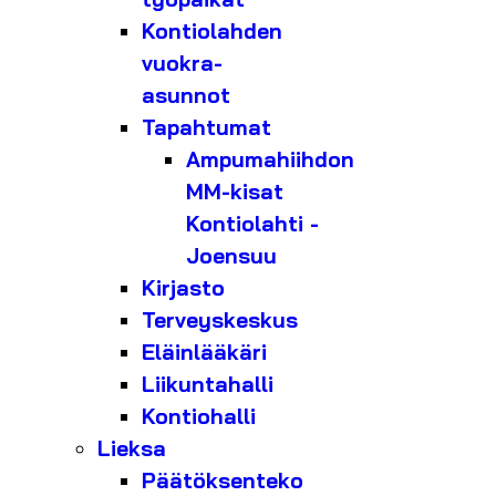
Kontiolahden
vuokra-
asunnot
Tapahtumat
Ampumahiihdon
MM-kisat
Kontiolahti -
Joensuu
Kirjasto
Terveyskeskus
Eläinlääkäri
Liikuntahalli
Kontiohalli
Lieksa
Päätöksenteko