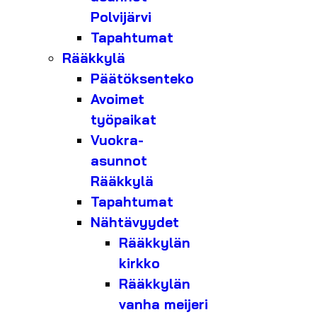
Polvijärvi
Tapahtumat
Rääkkylä
Päätöksenteko
Avoimet
työpaikat
Vuokra-
asunnot
Rääkkylä
Tapahtumat
Nähtävyydet
Rääkkylän
kirkko
Rääkkylän
vanha meijeri