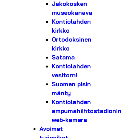
Jakokosken
museokanava
Kontiolahden
kirkko
Ortodoksinen
kirkko
Satama
Kontiolahden
vesitorni
Suomen pisin
mänty
Kontiolahden
ampumahiihtostadionin
web-kamera
Avoimet
työpaikat