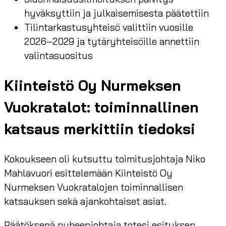
hyväksyttiin ja julkaisemisesta päätettiin
Tilintarkastusyhteisö valittiin vuosille
2026–2029 ja tytäryhteisöille annettiin
valintasuositus
Kiinteistö Oy Nurmeksen
Vuokratalot: toiminnallinen
katsaus merkittiin tiedoksi
Kokoukseen oli kutsuttu toimitusjohtaja Niko
Mahlavuori esittelemään Kiinteistö Oy
Nurmeksen Vuokratalojen toiminnallisen
katsauksen sekä ajankohtaiset asiat.
Päätöksenä puheenjohtaja totesi esityksen