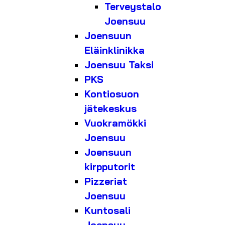
Terveystalo
Joensuu
Joensuun
Eläinklinikka
Joensuu Taksi
PKS
Kontiosuon
jätekeskus
Vuokramökki
Joensuu
Joensuun
kirpputorit
Pizzeriat
Joensuu
Kuntosali