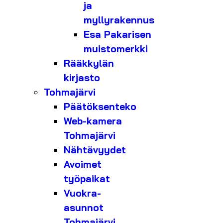
ja
myllyrakennus
Esa Pakarisen
muistomerkki
Rääkkylän
kirjasto
Tohmajärvi
Päätöksenteko
Web-kamera
Tohmajärvi
Nähtävyydet
Avoimet
työpaikat
Vuokra-
asunnot
Tohmajärvi