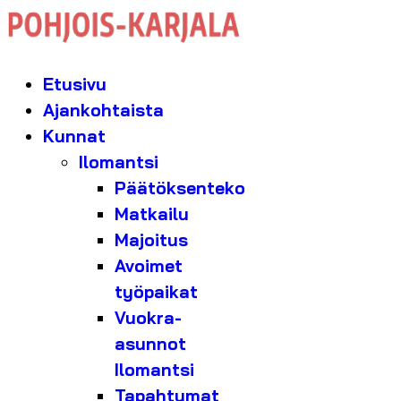
Etusivu
Ajankohtaista
Kunnat
Ilomantsi
Päätöksenteko
Matkailu
Majoitus
Avoimet
työpaikat
Vuokra-
asunnot
Ilomantsi
Tapahtumat