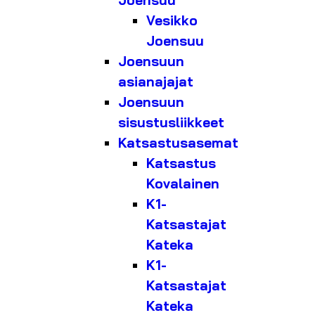
Joensuu
Vesikko
Joensuu
Joensuun
asianajajat
Joensuun
sisustusliikkeet
Katsastusasemat
Katsastus
Kovalainen
K1-
Katsastajat
Kateka
K1-
Katsastajat
Kateka