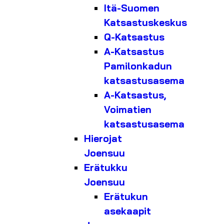
Itä-Suomen
Katsastuskeskus
Q-Katsastus
A-Katsastus
Pamilonkadun
katsastusasema
A-Katsastus,
Voimatien
katsastusasema
Hierojat
Joensuu
Erätukku
Joensuu
Erätukun
asekaapit