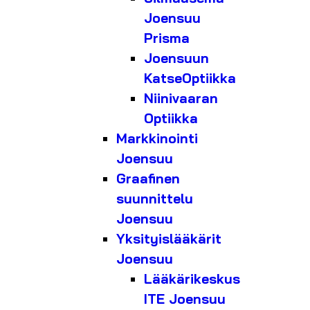
Joensuu
Prisma
Joensuun
KatseOptiikka
Niinivaaran
Optiikka
Markkinointi
Joensuu
Graafinen
suunnittelu
Joensuu
Yksityislääkärit
Joensuu
Lääkärikeskus
ITE Joensuu