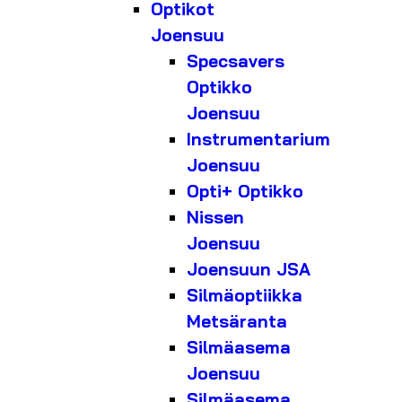
Optikot
Joensuu
Specsavers
Optikko
Joensuu
Instrumentarium
Joensuu
Opti+ Optikko
Nissen
Joensuu
Joensuun JSA
Silmäoptiikka
Metsäranta
Silmäasema
Joensuu
Silmäasema