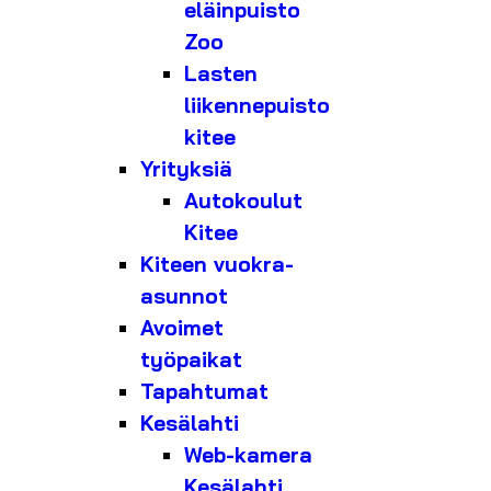
eläinpuisto
Zoo
Lasten
liikennepuisto
kitee
Yrityksiä
Autokoulut
Kitee
Kiteen vuokra-
asunnot
Avoimet
työpaikat
Tapahtumat
Kesälahti
Web-kamera
Kesälahti