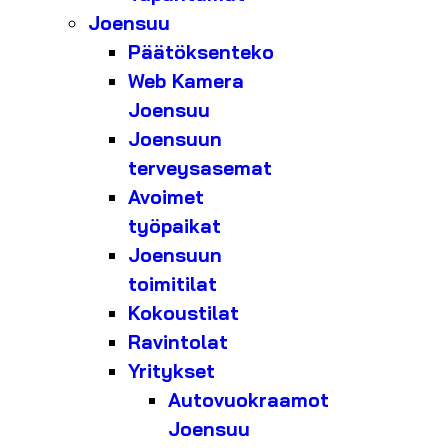
Joensuu
Päätöksenteko
Web Kamera
Joensuu
Joensuun
terveysasemat
Avoimet
työpaikat
Joensuun
toimitilat
Kokoustilat
Ravintolat
Yritykset
Autovuokraamot
Joensuu