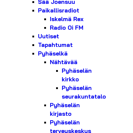
Sää Joensuu
Paikallisradiot
Iskelmä Rex
Radio Oi FM
Uutiset
Tapahtumat
Pyhäselkä
Nähtävää
Pyhäselän
kirkko
Pyhäselän
seurakuntatalo
Pyhäselän
kirjasto
Pyhäselän
terveyskeskus