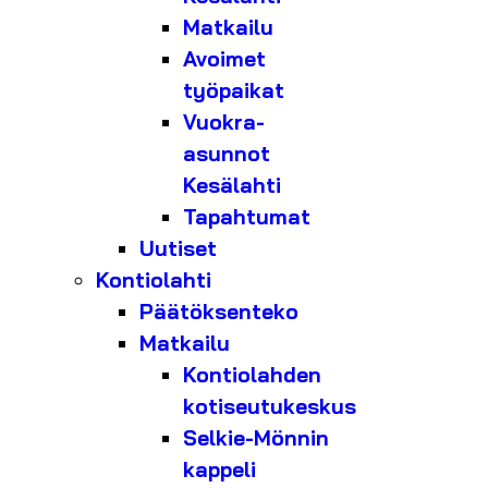
Matkailu
Avoimet
työpaikat
Vuokra-
asunnot
Kesälahti
Tapahtumat
Uutiset
Kontiolahti
Päätöksenteko
Matkailu
Kontiolahden
kotiseutukeskus
Selkie-Mönnin
kappeli