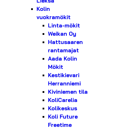
Lieksa
Kolin
vuokramökit
Linta-mökit
Weikan Oy
Hattusaaren
rantamajat
Aada Kolin
Mökit
Kestikievari
Herranniemi
Kiviniemen tila
KoliCarelia
Kolikeskus
Koli Future
Freetime