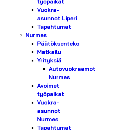
työpaikat
Vuokra-
asunnot Liperi
Tapahtumat
Nurmes
Päätöksenteko
Matkailu
Yrityksiä
Autovuokraamot
Nurmes
Avoimet
työpaikat
Vuokra-
asunnot
Nurmes
Tapahtumat