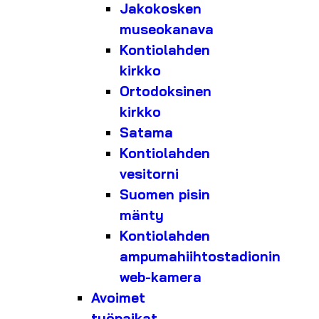
Jakokosken
museokanava
Kontiolahden
kirkko
Ortodoksinen
kirkko
Satama
Kontiolahden
vesitorni
Suomen pisin
mänty
Kontiolahden
ampumahiihtostadionin
web-kamera
Avoimet
työpaikat