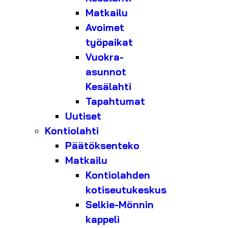
Matkailu
Avoimet
työpaikat
Vuokra-
asunnot
Kesälahti
Tapahtumat
Uutiset
Kontiolahti
Päätöksenteko
Matkailu
Kontiolahden
kotiseutukeskus
Selkie-Mönnin
kappeli