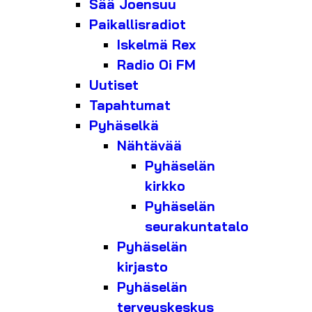
Sää Joensuu
Paikallisradiot
Iskelmä Rex
Radio Oi FM
Uutiset
Tapahtumat
Pyhäselkä
Nähtävää
Pyhäselän
kirkko
Pyhäselän
seurakuntatalo
Pyhäselän
kirjasto
Pyhäselän
terveyskeskus