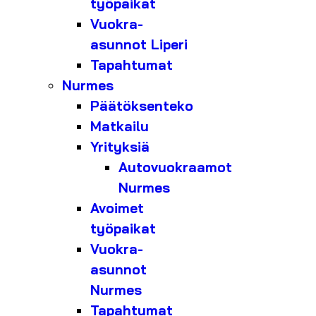
työpaikat
Vuokra-
asunnot Liperi
Tapahtumat
Nurmes
Päätöksenteko
Matkailu
Yrityksiä
Autovuokraamot
Nurmes
Avoimet
työpaikat
Vuokra-
asunnot
Nurmes
Tapahtumat