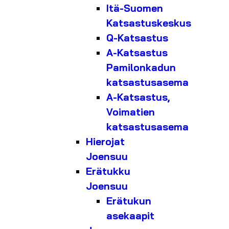
Itä-Suomen
Katsastuskeskus
Q-Katsastus
A-Katsastus
Pamilonkadun
katsastusasema
A-Katsastus,
Voimatien
katsastusasema
Hierojat
Joensuu
Erätukku
Joensuu
Erätukun
asekaapit