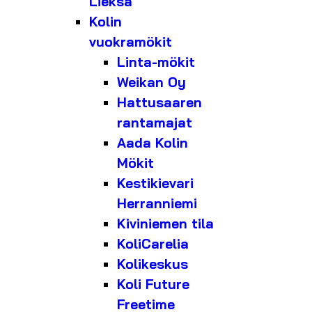
Lieksa
Kolin
vuokramökit
Linta-mökit
Weikan Oy
Hattusaaren
rantamajat
Aada Kolin
Mökit
Kestikievari
Herranniemi
Kiviniemen tila
KoliCarelia
Kolikeskus
Koli Future
Freetime