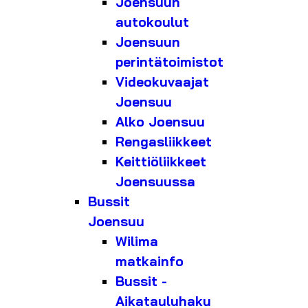
Joensuun
autokoulut
Joensuun
perintätoimistot
Videokuvaajat
Joensuu
Alko Joensuu
Rengasliikkeet
Keittiöliikkeet
Joensuussa
Bussit
Joensuu
Wilima
matkainfo
Bussit -
Aikatauluhaku