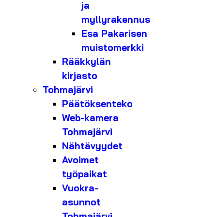
ja
myllyrakennus
Esa Pakarisen
muistomerkki
Rääkkylän
kirjasto
Tohmajärvi
Päätöksenteko
Web-kamera
Tohmajärvi
Nähtävyydet
Avoimet
työpaikat
Vuokra-
asunnot
Tohmajärvi