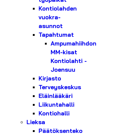
Kontiolahden
vuokra-
asunnot
Tapahtumat
Ampumahiihdon
MM-kisat
Kontiolahti -
Joensuu
Kirjasto
Terveyskeskus
Eläinlääkäri
Liikuntahalli
Kontiohalli
Lieksa
Päätöksenteko