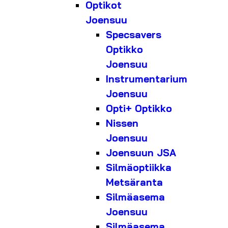
Optikot
Joensuu
Specsavers
Optikko
Joensuu
Instrumentarium
Joensuu
Opti+ Optikko
Nissen
Joensuu
Joensuun JSA
Silmäoptiikka
Metsäranta
Silmäasema
Joensuu
Silmäasema