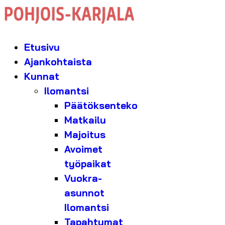
Etusivu
Ajankohtaista
Kunnat
Ilomantsi
Päätöksenteko
Matkailu
Majoitus
Avoimet
työpaikat
Vuokra-
asunnot
Ilomantsi
Tapahtumat