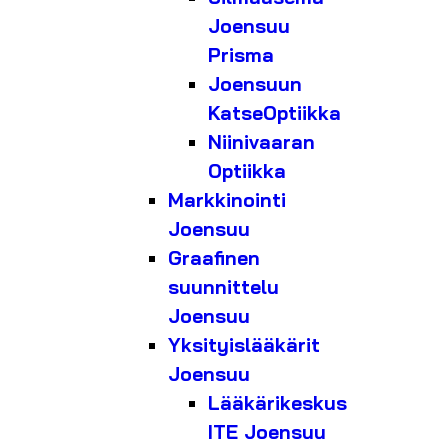
Joensuu
Prisma
Joensuun
KatseOptiikka
Niinivaaran
Optiikka
Markkinointi
Joensuu
Graafinen
suunnittelu
Joensuu
Yksityislääkärit
Joensuu
Lääkärikeskus
ITE Joensuu