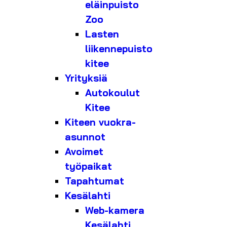
eläinpuisto
Zoo
Lasten
liikennepuisto
kitee
Yrityksiä
Autokoulut
Kitee
Kiteen vuokra-
asunnot
Avoimet
työpaikat
Tapahtumat
Kesälahti
Web-kamera
Kesälahti