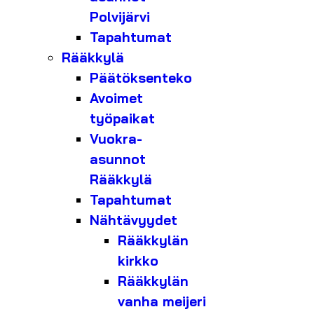
Polvijärvi
Tapahtumat
Rääkkylä
Päätöksenteko
Avoimet
työpaikat
Vuokra-
asunnot
Rääkkylä
Tapahtumat
Nähtävyydet
Rääkkylän
kirkko
Rääkkylän
vanha meijeri