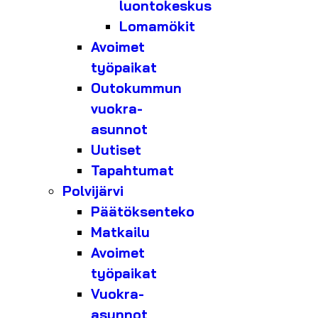
luontokeskus
Lomamökit
Avoimet
työpaikat
Outokummun
vuokra-
asunnot
Uutiset
Tapahtumat
Polvijärvi
Päätöksenteko
Matkailu
Avoimet
työpaikat
Vuokra-
asunnot