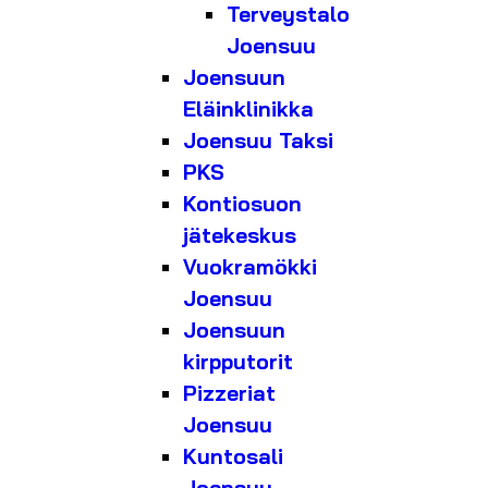
Terveystalo
Joensuu
Joensuun
Eläinklinikka
Joensuu Taksi
PKS
Kontiosuon
jätekeskus
Vuokramökki
Joensuu
Joensuun
kirpputorit
Pizzeriat
Joensuu
Kuntosali