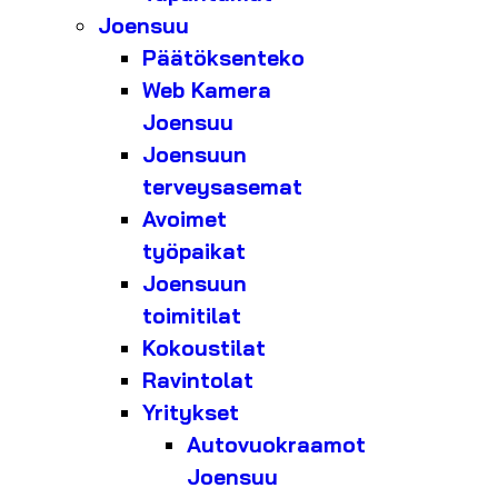
Joensuu
Päätöksenteko
Web Kamera
Joensuu
Joensuun
terveysasemat
Avoimet
työpaikat
Joensuun
toimitilat
Kokoustilat
Ravintolat
Yritykset
Autovuokraamot
Joensuu