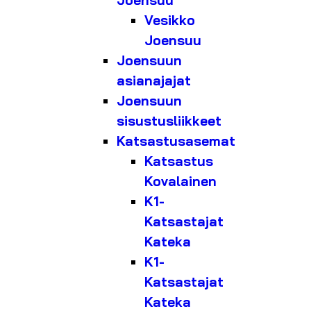
Joensuu
Vesikko
Joensuu
Joensuun
asianajajat
Joensuun
sisustusliikkeet
Katsastusasemat
Katsastus
Kovalainen
K1-
Katsastajat
Kateka
K1-
Katsastajat
Kateka