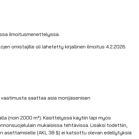
essa ilmoitusmenettelyssä.
jen omistajille oli lähetetty kirjallinen ilmoitus 4.2.2026.
ja vaatimusta saattaa asia monijäsenisen
lla (noin 2000 m³). Käsittelyssä käytiin läpi myös
onnonsuojelulain mukaisissa tehtävissä. Lisäksi todettiin,
on asettamiselle (AKL 38 §) ei katsottu olevan edellytyksiä