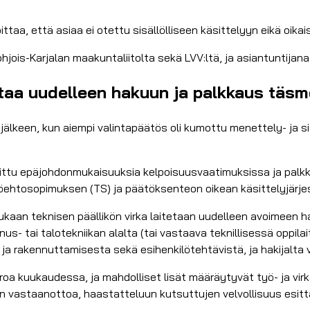
taa, että asiaa ei otettu sisällölliseen käsittelyyn eikä oika
ohjois-Karjalan maakuntaliitolta sekä LVV:ltä, ja asiantuntijan
ittaa uudelleen hakuun ja palkkaus täsm
jälkeen, kun aiempi valintapäätös oli kumottu menettely- ja si
vaittu epäjohdonmukaisuuksia kelpoisuusvaatimuksissa ja pal
yöehtosopimuksen (TS) ja päätöksenteon oikean käsittelyjärj
an teknisen päällikön virka laitetaan uudelleen avoimeen ha
 tai talotekniikan alalta (tai vastaava teknillisessä oppilait
a rakennuttamisesta sekä esihenkilötehtävistä, ja hakijalta v
uroa kuukaudessa, ja mahdolliset lisät määräytyvät työ- ja v
n vastaanottoa, haastatteluun kutsuttujen velvollisuus esit