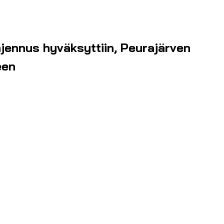
jennus hyväksyttiin, Peurajärven
een