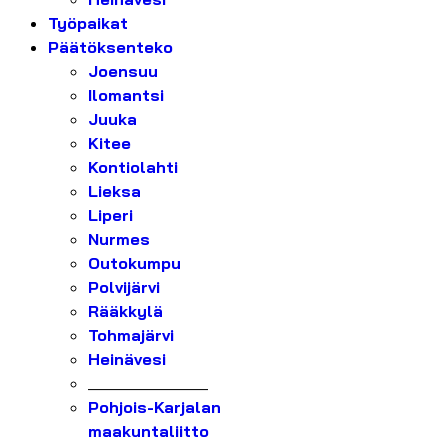
Työpaikat
Päätöksenteko
Joensuu
Ilomantsi
Juuka
Kitee
Kontiolahti
Lieksa
Liperi
Nurmes
Outokumpu
Polvijärvi
Rääkkylä
Tohmajärvi
Heinävesi
_______________
Pohjois-Karjalan
maakuntaliitto