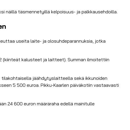
si näillä täsmennetyillä kelpoisuus- ja palkkausehdoilla.
en
euttaa useita laite- ja olosuhdeparannuksia, jotka
kiinteät kalusteet ja laitteet). Summan ilmoitettiin
tilakohtaisella jäähdytyslaitteella sekä ikkunoiden
kseen 5 500 euroa. Pikku-Kaarlen päiväkotiin vastaavasti
tään 24 600 euron määräraha edellä mainitulle