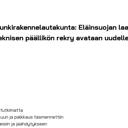
nkirakennelautakunta: Eläinsuojan laa
teknisen päällikön rekry avataan uudell
n tutkimatta
akuun ja palkkaus täsmennettiin
teisiin ja jäähdytykseen