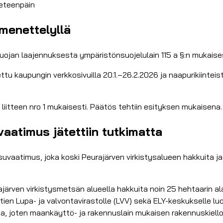
 eteenpäin
menettelyllä
uojan laajennuksesta ympäristönsuojelulain 115 a §:n mukais
ttu kaupungin verkkosivuilla 20.1.–26.2.2026 ja naapurikiinteistö
itteen nro 1 mukaisesti. Päätös tehtiin esityksen mukaisena.
vaatimus jätettiin tutkimatta
isuvaatimus, joka koski Peurajärven virkistysalueen hakkuita 
ajärven virkistysmetsän alueella hakkuita noin 25 hehtaarin ala
tien Lupa- ja valvontavirastolle (LVV) sekä ELY-keskukselle lu
osta, joten maankäyttö- ja rakennuslain mukaisen rakennuskiell