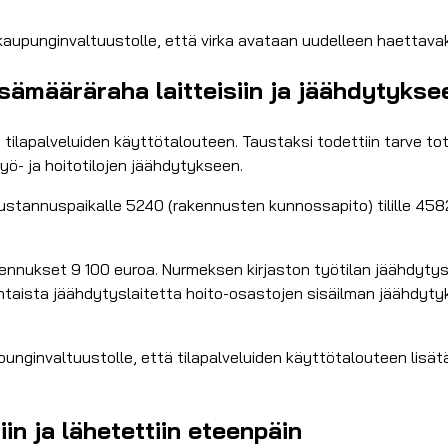
 kaupunginvaltuustolle, että virka avataan uudelleen haettavak
lisämääräraha laitteisiin ja jäähdytykse
ilapalveluiden käyttötalouteen. Taustaksi todettiin tarve tot
työ- ja hoitotilojen jäähdytykseen.
tannuspaikalle 5240 (rakennusten kunnossapito) tilille 4582 (
ennukset 9 100 euroa. Nurmeksen kirjaston työtilan jäähdytys 
ohtaista jäähdytyslaitetta hoito-osastojen sisäilman jäähdyty
punginvaltuustolle, että tilapalveluiden käyttötalouteen lisä
n ja lähetettiin eteenpäin