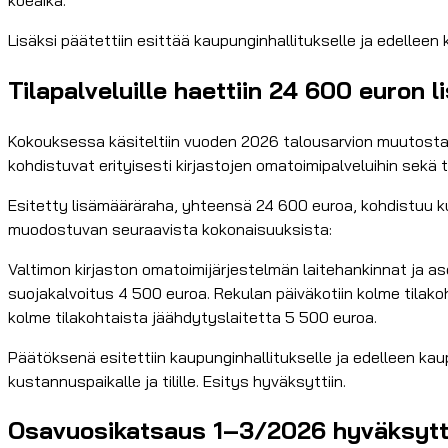
Lisäksi päätettiin esittää kaupunginhallitukselle ja edelleen
Tilapalveluille haettiin 24 600 euron 
Kokouksessa käsiteltiin vuoden 2026 talousarvion muutosta t
kohdistuvat erityisesti kirjastojen omatoimipalveluihin sekä 
Esitetty lisämääräraha, yhteensä 24 600 euroa, kohdistuu kus
muodostuvan seuraavista kokonaisuuksista:
Valtimon kirjaston omatoimijärjestelmän laitehankinnat ja as
suojakalvoitus 4 500 euroa. Rekulan päiväkotiin kolme tilak
kolme tilakohtaista jäähdytyslaitetta 5 500 euroa.
Päätöksenä esitettiin kaupunginhallitukselle ja edelleen kau
kustannuspaikalle ja tilille. Esitys hyväksyttiin.
Osavuosikatsaus 1–3/2026 hyväksyttii