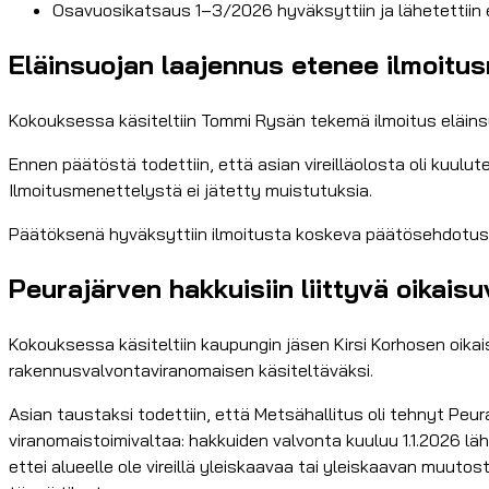
Osavuosikatsaus 1–3/2026 hyväksyttiin ja lähetettiin
Eläinsuojan laajennus etenee ilmoitus
Kokouksessa käsiteltiin Tommi Rysän tekemä ilmoitus eläins
Ennen päätöstä todettiin, että asian vireilläolosta oli kuulute
Ilmoitusmenettelystä ei jätetty muistutuksia.
Päätöksenä hyväksyttiin ilmoitusta koskeva päätösehdotus li
Peurajärven hakkuisiin liittyvä oikaisu
Kokouksessa käsiteltiin kaupungin jäsen Kirsi Korhosen oika
rakennusvalvontaviranomaisen käsiteltäväksi.
Asian taustaksi todettiin, että Metsähallitus oli tehnyt Peur
viranomaistoimivaltaa: hakkuiden valvonta kuuluu 1.1.2026 läh
ettei alueelle ole vireillä yleiskaavaa tai yleiskaavan muut