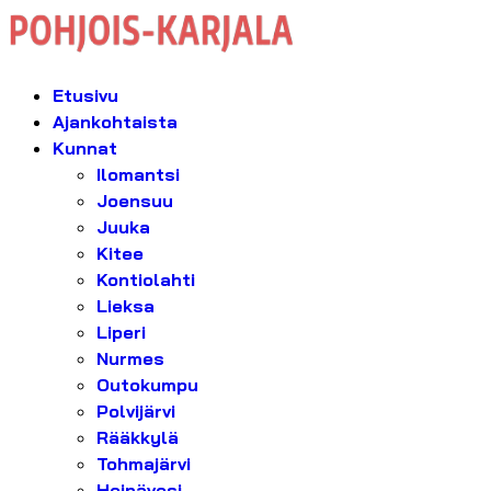
Etusivu
Ajankohtaista
Kunnat
Ilomantsi
Joensuu
Juuka
Kitee
Kontiolahti
Lieksa
Liperi
Nurmes
Outokumpu
Polvijärvi
Rääkkylä
Tohmajärvi
Heinävesi