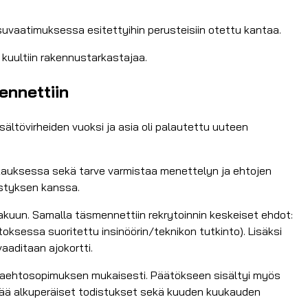
isuvaatimuksessa esitettyihin perusteisiin otettu kantaa.
a kuultiin rakennustarkastajaa.
ennettiin
sältövirheiden vuoksi ja asia oli palautettu uuteen
kkauksessa sekä tarve varmistaa menettelyn ja ehtojen
estyksen kanssa.
kuun. Samalla täsmennettiin rekrytoinnin keskeiset ehdot:
oksessa suoritettu insinöörin/teknikon tutkinto). Lisäksi
aaditaan ajokortti.
irkaehtosopimuksen mukaisesti. Päätökseen sisältyi myös
tää alkuperäiset todistukset sekä kuuden kuukauden