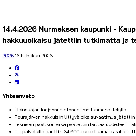
14.4.2026 Nurmeksen kaupunki - Kaupu
hakkuuoikaisu jätettiin tutkimatta ja 
2026
16 huhtikuu 2026
Yhteenveto
Eläinsuojan laajennus etenee ilmoitusmenettelyllä
Peurajärven hakkuisiin liittyvä oikaisuvaatimus jätettii
Teknisen päällikön virka päätettiin laittaa uudelleen h
Tilapalveluille haettiin 24 600 euron lisämääräraha lait