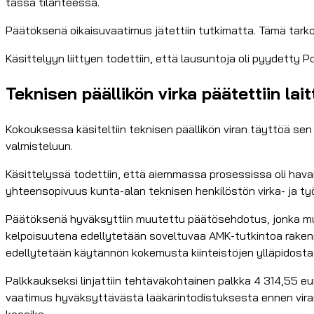
tässä tilanteessa.
Päätöksenä oikaisuvaatimus jätettiin tutkimatta. Tämä tarkoit
Käsittelyyn liittyen todettiin, että lausuntoja oli pyydetty P
Teknisen päällikön virka päätettiin la
Kokouksessa käsiteltiin teknisen päällikön viran täyttöä sen 
valmisteluun.
Käsittelyssä todettiin, että aiemmassa prosessissa oli ha
yhteensopivuus kunta-alan teknisen henkilöstön virka- ja t
Päätöksenä hyväksyttiin muutettu päätösehdotus, jonka muka
kelpoisuutena edellytetään soveltuvaa AMK-tutkintoa rakennus-
edellytetään käytännön kokemusta kiinteistöjen ylläpidosta j
Palkkaukseksi linjattiin tehtäväkohtainen palkka 4 314,55 e
vaatimus hyväksyttävästä lääkärintodistuksesta ennen vira
koeaika.