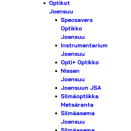
Optikot
Joensuu
Specsavers
Optikko
Joensuu
Instrumentarium
Joensuu
Opti+ Optikko
Nissen
Joensuu
Joensuun JSA
Silmäoptiikka
Metsäranta
Silmäasema
Joensuu
Silmäasema