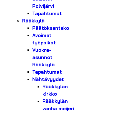
Polvijärvi
Tapahtumat
Rääkkylä
Päätöksenteko
Avoimet
työpaikat
Vuokra-
asunnot
Rääkkylä
Tapahtumat
Nähtävyydet
Rääkkylän
kirkko
Rääkkylän
vanha meijeri