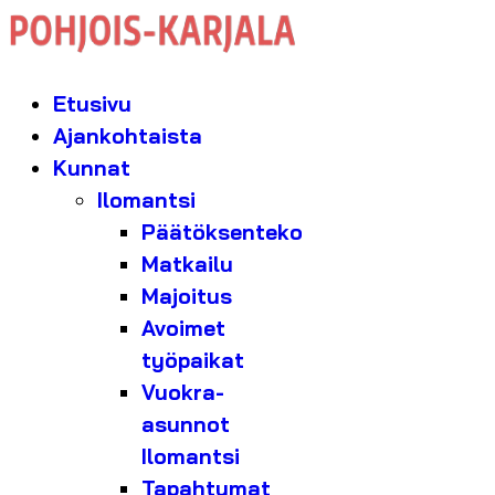
Etusivu
Ajankohtaista
Kunnat
Ilomantsi
Päätöksenteko
Matkailu
Majoitus
Avoimet
työpaikat
Vuokra-
asunnot
Ilomantsi
Tapahtumat