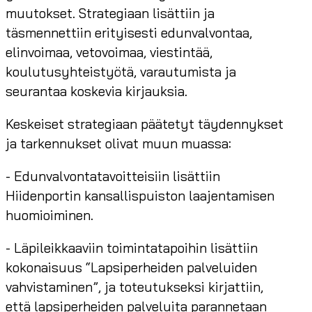
muutokset. Strategiaan lisättiin ja
täsmennettiin erityisesti edunvalvontaa,
elinvoimaa, vetovoimaa, viestintää,
koulutusyhteistyötä, varautumista ja
seurantaa koskevia kirjauksia.
Keskeiset strategiaan päätetyt täydennykset
ja tarkennukset olivat muun muassa:
- Edunvalvontatavoitteisiin lisättiin
Hiidenportin kansallispuiston laajentamisen
huomioiminen.
- Läpileikkaaviin toimintatapoihin lisättiin
kokonaisuus “Lapsiperheiden palveluiden
vahvistaminen”, ja toteutukseksi kirjattiin,
että lapsiperheiden palveluita parannetaan