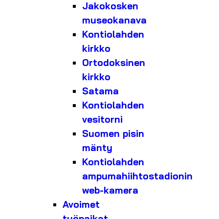
Jakokosken
museokanava
Kontiolahden
kirkko
Ortodoksinen
kirkko
Satama
Kontiolahden
vesitorni
Suomen pisin
mänty
Kontiolahden
ampumahiihtostadionin
web-kamera
Avoimet
työpaikat