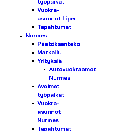
työpaikat
Vuokra-
asunnot Liperi
Tapahtumat
Nurmes
Päätöksenteko
Matkailu
Yrityksiä
Autovuokraamot
Nurmes
Avoimet
työpaikat
Vuokra-
asunnot
Nurmes
Tapahtumat