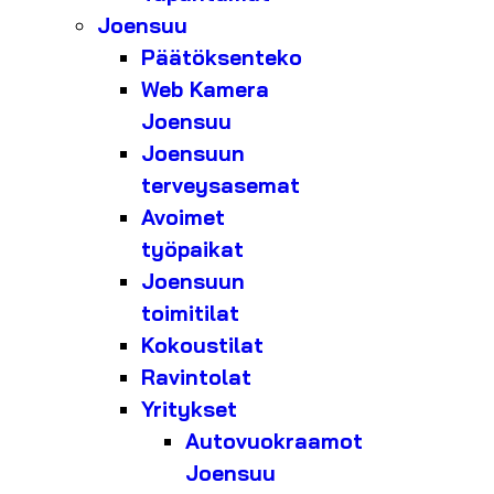
Joensuu
Päätöksenteko
Web Kamera
Joensuu
Joensuun
terveysasemat
Avoimet
työpaikat
Joensuun
toimitilat
Kokoustilat
Ravintolat
Yritykset
Autovuokraamot
Joensuu