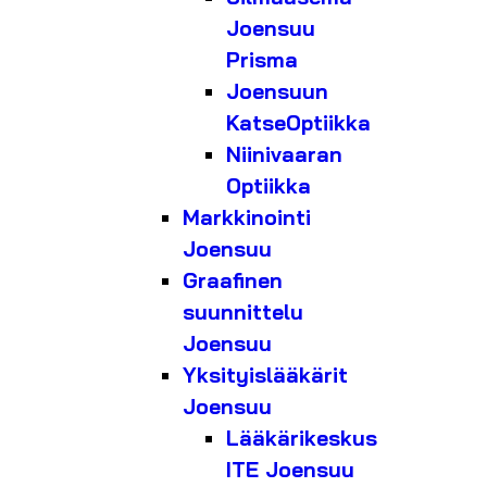
Joensuu
Prisma
Joensuun
KatseOptiikka
Niinivaaran
Optiikka
Markkinointi
Joensuu
Graafinen
suunnittelu
Joensuu
Yksityislääkärit
Joensuu
Lääkärikeskus
ITE Joensuu