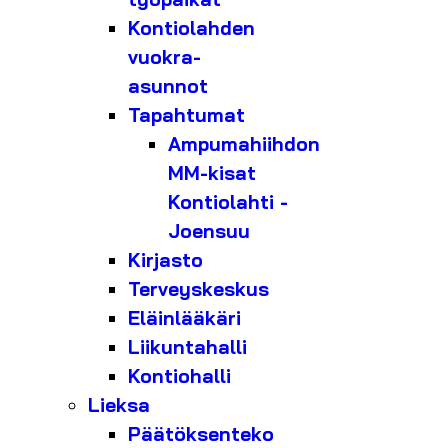
Kontiolahden
vuokra-
asunnot
Tapahtumat
Ampumahiihdon
MM-kisat
Kontiolahti -
Joensuu
Kirjasto
Terveyskeskus
Eläinlääkäri
Liikuntahalli
Kontiohalli
Lieksa
Päätöksenteko