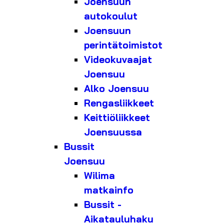
Joensuun
autokoulut
Joensuun
perintätoimistot
Videokuvaajat
Joensuu
Alko Joensuu
Rengasliikkeet
Keittiöliikkeet
Joensuussa
Bussit
Joensuu
Wilima
matkainfo
Bussit -
Aikatauluhaku