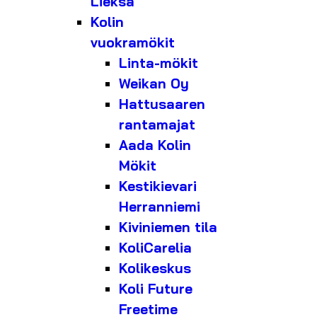
Lieksa
Kolin
vuokramökit
Linta-mökit
Weikan Oy
Hattusaaren
rantamajat
Aada Kolin
Mökit
Kestikievari
Herranniemi
Kiviniemen tila
KoliCarelia
Kolikeskus
Koli Future
Freetime