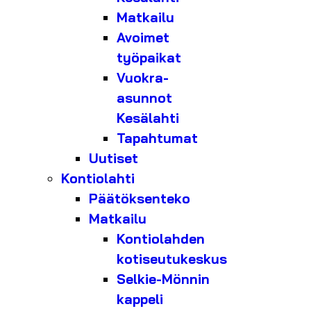
Matkailu
Avoimet
työpaikat
Vuokra-
asunnot
Kesälahti
Tapahtumat
Uutiset
Kontiolahti
Päätöksenteko
Matkailu
Kontiolahden
kotiseutukeskus
Selkie-Mönnin
kappeli