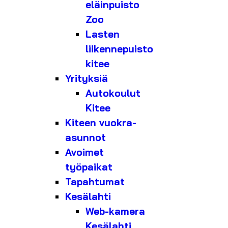
eläinpuisto
Zoo
Lasten
liikennepuisto
kitee
Yrityksiä
Autokoulut
Kitee
Kiteen vuokra-
asunnot
Avoimet
työpaikat
Tapahtumat
Kesälahti
Web-kamera
Kesälahti