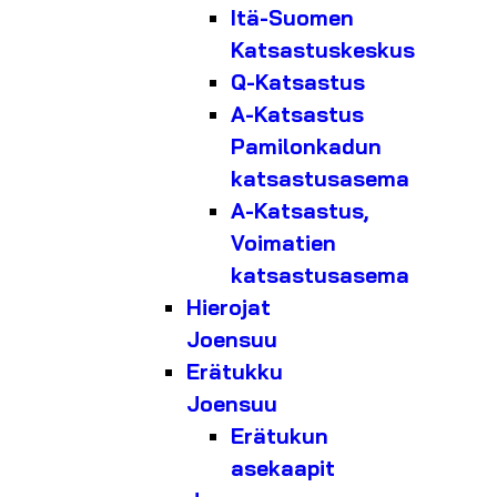
Itä-Suomen
Katsastuskeskus
Q-Katsastus
A-Katsastus
Pamilonkadun
katsastusasema
A-Katsastus,
Voimatien
katsastusasema
Hierojat
Joensuu
Erätukku
Joensuu
Erätukun
asekaapit