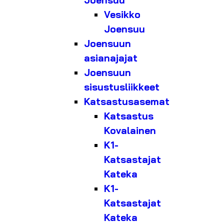
Joensuu
Vesikko
Joensuu
Joensuun
asianajajat
Joensuun
sisustusliikkeet
Katsastusasemat
Katsastus
Kovalainen
K1-
Katsastajat
Kateka
K1-
Katsastajat
Kateka