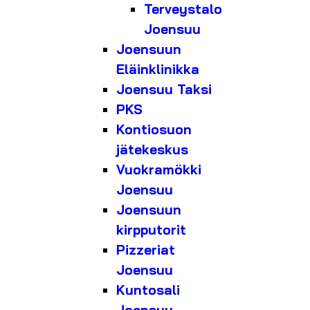
Terveystalo
Joensuu
Joensuun
Eläinklinikka
Joensuu Taksi
PKS
Kontiosuon
jätekeskus
Vuokramökki
Joensuu
Joensuun
kirpputorit
Pizzeriat
Joensuu
Kuntosali