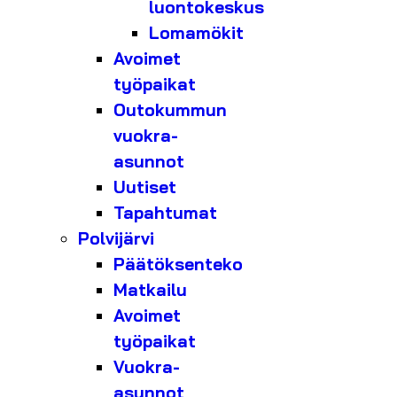
luontokeskus
Lomamökit
Avoimet
työpaikat
Outokummun
vuokra-
asunnot
Uutiset
Tapahtumat
Polvijärvi
Päätöksenteko
Matkailu
Avoimet
työpaikat
Vuokra-
asunnot