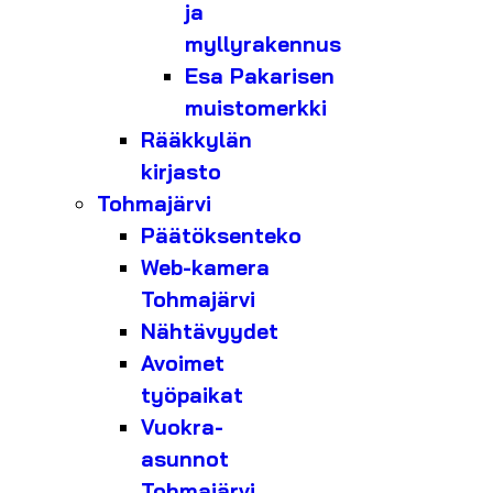
ja
myllyrakennus
Esa Pakarisen
muistomerkki
Rääkkylän
kirjasto
Tohmajärvi
Päätöksenteko
Web-kamera
Tohmajärvi
Nähtävyydet
Avoimet
työpaikat
Vuokra-
asunnot
Tohmajärvi