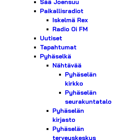
Sää Joensuu
Paikallisradiot
Iskelmä Rex
Radio Oi FM
Uutiset
Tapahtumat
Pyhäselkä
Nähtävää
Pyhäselän
kirkko
Pyhäselän
seurakuntatalo
Pyhäselän
kirjasto
Pyhäselän
terveyskeskus