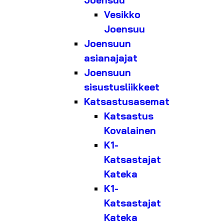
Joensuu
Vesikko
Joensuu
Joensuun
asianajajat
Joensuun
sisustusliikkeet
Katsastusasemat
Katsastus
Kovalainen
K1-
Katsastajat
Kateka
K1-
Katsastajat
Kateka