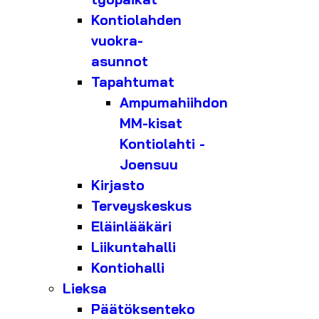
Kontiolahden
vuokra-
asunnot
Tapahtumat
Ampumahiihdon
MM-kisat
Kontiolahti -
Joensuu
Kirjasto
Terveyskeskus
Eläinlääkäri
Liikuntahalli
Kontiohalli
Lieksa
Päätöksenteko