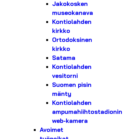
Jakokosken
museokanava
Kontiolahden
kirkko
Ortodoksinen
kirkko
Satama
Kontiolahden
vesitorni
Suomen pisin
mänty
Kontiolahden
ampumahiihtostadionin
web-kamera
Avoimet
työpaikat