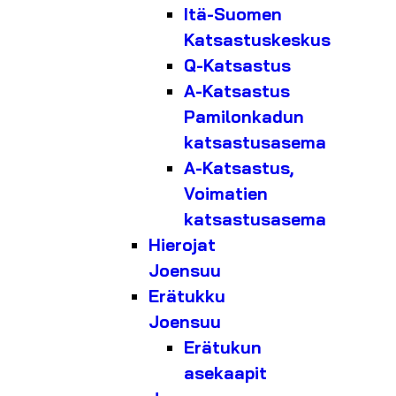
Itä-Suomen
Katsastuskeskus
Q-Katsastus
A-Katsastus
Pamilonkadun
katsastusasema
A-Katsastus,
Voimatien
katsastusasema
Hierojat
Joensuu
Erätukku
Joensuu
Erätukun
asekaapit