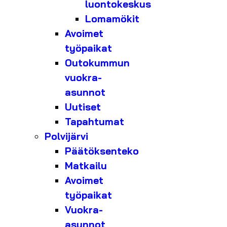
luontokeskus
Lomamökit
Avoimet
työpaikat
Outokummun
vuokra-
asunnot
Uutiset
Tapahtumat
Polvijärvi
Päätöksenteko
Matkailu
Avoimet
työpaikat
Vuokra-
asunnot