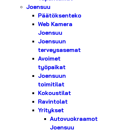
Joensuu
Päätöksenteko
Web Kamera
Joensuu
Joensuun
terveysasemat
Avoimet
työpaikat
Joensuun
toimitilat
Kokoustilat
Ravintolat
Yritykset
Autovuokraamot
Joensuu