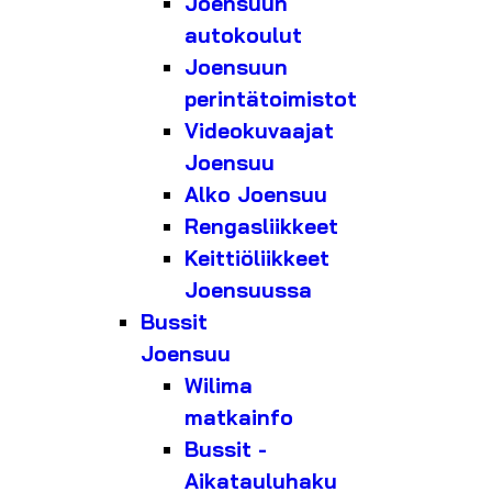
Joensuun
autokoulut
Joensuun
perintätoimistot
Videokuvaajat
Joensuu
Alko Joensuu
Rengasliikkeet
Keittiöliikkeet
Joensuussa
Bussit
Joensuu
Wilima
matkainfo
Bussit -
Aikatauluhaku