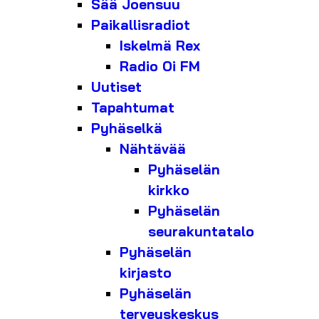
Sää Joensuu
Paikallisradiot
Iskelmä Rex
Radio Oi FM
Uutiset
Tapahtumat
Pyhäselkä
Nähtävää
Pyhäselän
kirkko
Pyhäselän
seurakuntatalo
Pyhäselän
kirjasto
Pyhäselän
terveyskeskus