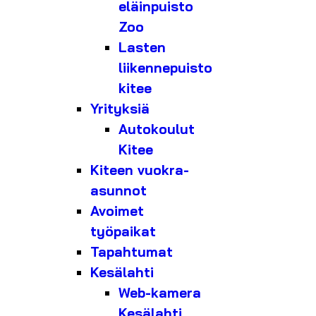
eläinpuisto
Zoo
Lasten
liikennepuisto
kitee
Yrityksiä
Autokoulut
Kitee
Kiteen vuokra-
asunnot
Avoimet
työpaikat
Tapahtumat
Kesälahti
Web-kamera
Kesälahti