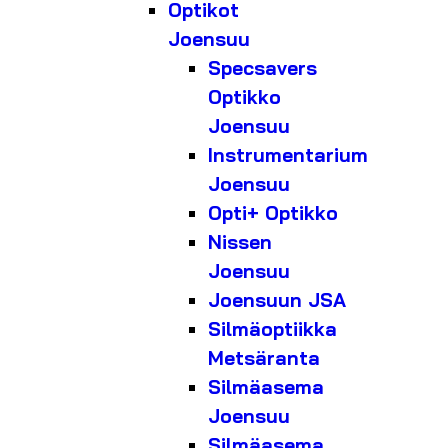
Optikot
Joensuu
Specsavers
Optikko
Joensuu
Instrumentarium
Joensuu
Opti+ Optikko
Nissen
Joensuu
Joensuun JSA
Silmäoptiikka
Metsäranta
Silmäasema
Joensuu
Silmäasema