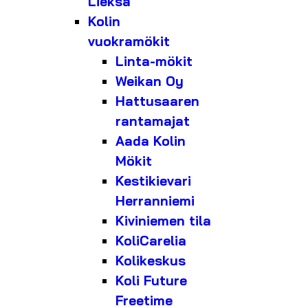
Lieksa
Kolin
vuokramökit
Linta-mökit
Weikan Oy
Hattusaaren
rantamajat
Aada Kolin
Mökit
Kestikievari
Herranniemi
Kiviniemen tila
KoliCarelia
Kolikeskus
Koli Future
Freetime