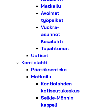
Matkailu
Avoimet
työpaikat
Vuokra-
asunnot
Kesälahti
Tapahtumat
Uutiset
Kontiolahti
Päätöksenteko
Matkailu
Kontiolahden
kotiseutukeskus
Selkie-Mönnin
kappeli