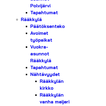
Polvijärvi
Tapahtumat
Rääkkylä
Päätöksenteko
Avoimet
työpaikat
Vuokra-
asunnot
Rääkkylä
Tapahtumat
Nähtävyydet
Rääkkylän
kirkko
Rääkkylän
vanha meijeri