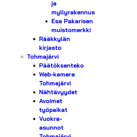
ja
myllyrakennus
Esa Pakarisen
muistomerkki
Rääkkylän
kirjasto
Tohmajärvi
Päätöksenteko
Web-kamera
Tohmajärvi
Nähtävyydet
Avoimet
työpaikat
Vuokra-
asunnot
Tohmajärvi