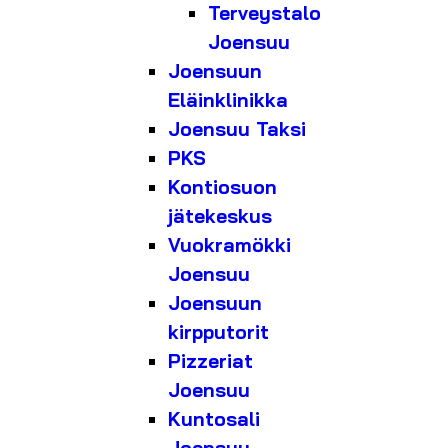
Terveystalo
Joensuu
Joensuun
Eläinklinikka
Joensuu Taksi
PKS
Kontiosuon
jätekeskus
Vuokramökki
Joensuu
Joensuun
kirpputorit
Pizzeriat
Joensuu
Kuntosali