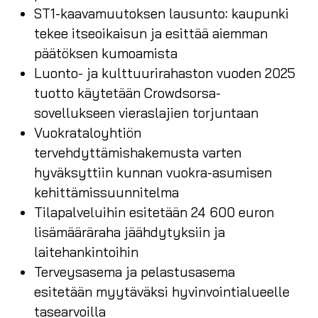
ST1-kaavamuutoksen lausunto: kaupunki
tekee itseoikaisun ja esittää aiemman
päätöksen kumoamista
Luonto- ja kulttuurirahaston vuoden 2025
tuotto käytetään Crowdsorsa-
sovellukseen vieraslajien torjuntaan
Vuokrataloyhtiön
tervehdyttämishakemusta varten
hyväksyttiin kunnan vuokra-asumisen
kehittämissuunnitelma
Tilapalveluihin esitetään 24 600 euron
lisämääräraha jäähdytyksiin ja
laitehankintoihin
Terveysasema ja pelastusasema
esitetään myytäväksi hyvinvointialueelle
tasearvoilla