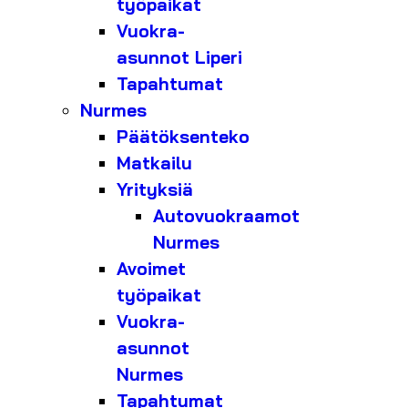
työpaikat
Vuokra-
asunnot Liperi
Tapahtumat
Nurmes
Päätöksenteko
Matkailu
Yrityksiä
Autovuokraamot
Nurmes
Avoimet
työpaikat
Vuokra-
asunnot
Nurmes
Tapahtumat