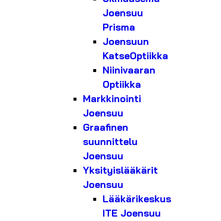
Joensuu
Prisma
Joensuun
KatseOptiikka
Niinivaaran
Optiikka
Markkinointi
Joensuu
Graafinen
suunnittelu
Joensuu
Yksityislääkärit
Joensuu
Lääkärikeskus
ITE Joensuu