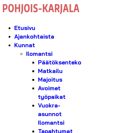
Etusivu
Ajankohtaista
Kunnat
Ilomantsi
Päätöksenteko
Matkailu
Majoitus
Avoimet
työpaikat
Vuokra-
asunnot
Ilomantsi
Tapahtumat