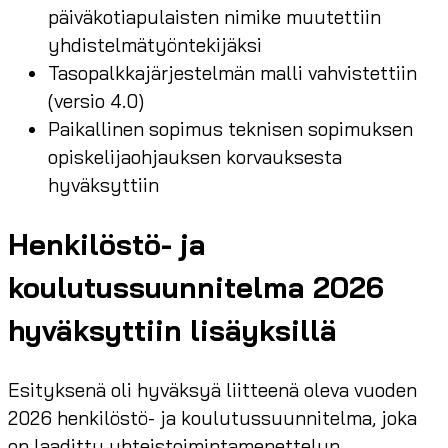
päiväkotiapulaisten nimike muutettiin
yhdistelmätyöntekijäksi
Tasopalkkajärjestelmän malli vahvistettiin
(versio 4.0)
Paikallinen sopimus teknisen sopimuksen
opiskelijaohjauksen korvauksesta
hyväksyttiin
Henkilöstö- ja
koulutussuunnitelma 2026
hyväksyttiin lisäyksillä
Esityksenä oli hyväksyä liitteenä oleva vuoden
2026 henkilöstö- ja koulutussuunnitelma, joka
on laadittu yhteistoimintamenettelyn