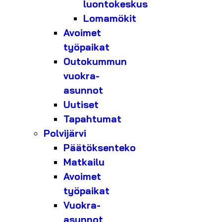
luontokeskus
Lomamökit
Avoimet
työpaikat
Outokummun
vuokra-
asunnot
Uutiset
Tapahtumat
Polvijärvi
Päätöksenteko
Matkailu
Avoimet
työpaikat
Vuokra-
asunnot