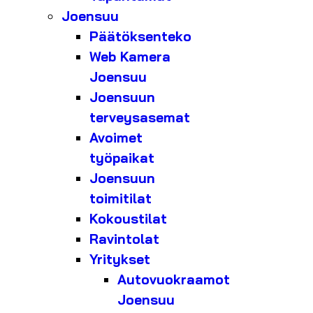
Joensuu
Päätöksenteko
Web Kamera
Joensuu
Joensuun
terveysasemat
Avoimet
työpaikat
Joensuun
toimitilat
Kokoustilat
Ravintolat
Yritykset
Autovuokraamot
Joensuu