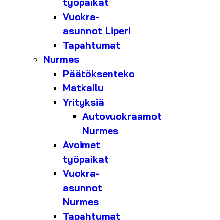
työpaikat
Vuokra-
asunnot Liperi
Tapahtumat
Nurmes
Päätöksenteko
Matkailu
Yrityksiä
Autovuokraamot
Nurmes
Avoimet
työpaikat
Vuokra-
asunnot
Nurmes
Tapahtumat