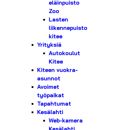
eläinpuisto
Zoo
Lasten
liikennepuisto
kitee
Yrityksiä
Autokoulut
Kitee
Kiteen vuokra-
asunnot
Avoimet
työpaikat
Tapahtumat
Kesälahti
Web-kamera
Kesälahti