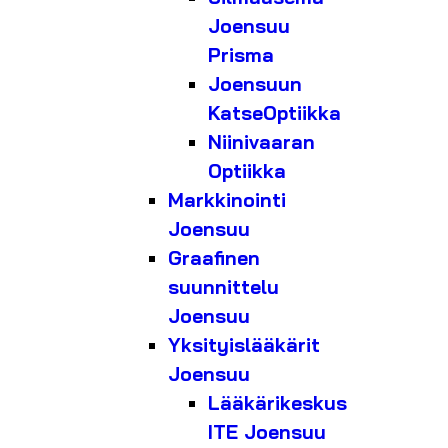
Joensuu
Prisma
Joensuun
KatseOptiikka
Niinivaaran
Optiikka
Markkinointi
Joensuu
Graafinen
suunnittelu
Joensuu
Yksityislääkärit
Joensuu
Lääkärikeskus
ITE Joensuu