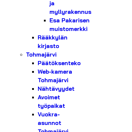
ja
myllyrakennus
Esa Pakarisen
muistomerkki
Rääkkylän
kirjasto
Tohmajärvi
Päätöksenteko
Web-kamera
Tohmajärvi
Nähtävyydet
Avoimet
työpaikat
Vuokra-
asunnot
Tohmajärvi