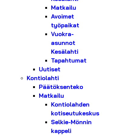
Matkailu
Avoimet
työpaikat
Vuokra-
asunnot
Kesälahti
Tapahtumat
Uutiset
Kontiolahti
Päätöksenteko
Matkailu
Kontiolahden
kotiseutukeskus
Selkie-Mönnin
kappeli