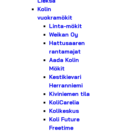
Lieksa
Kolin
vuokramökit
Linta-mökit
Weikan Oy
Hattusaaren
rantamajat
Aada Kolin
Mökit
Kestikievari
Herranniemi
Kiviniemen tila
KoliCarelia
Kolikeskus
Koli Future
Freetime