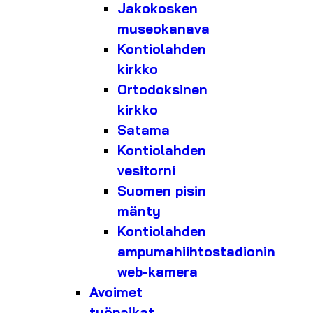
Jakokosken
museokanava
Kontiolahden
kirkko
Ortodoksinen
kirkko
Satama
Kontiolahden
vesitorni
Suomen pisin
mänty
Kontiolahden
ampumahiihtostadionin
web-kamera
Avoimet
työpaikat