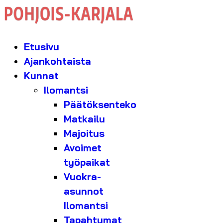
Etusivu
Ajankohtaista
Kunnat
Ilomantsi
Päätöksenteko
Matkailu
Majoitus
Avoimet
työpaikat
Vuokra-
asunnot
Ilomantsi
Tapahtumat