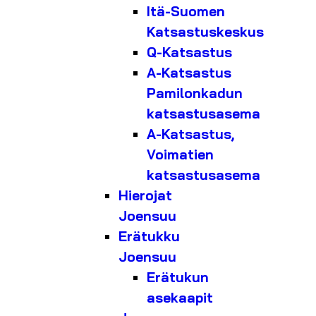
Itä-Suomen
Katsastuskeskus
Q-Katsastus
A-Katsastus
Pamilonkadun
katsastusasema
A-Katsastus,
Voimatien
katsastusasema
Hierojat
Joensuu
Erätukku
Joensuu
Erätukun
asekaapit