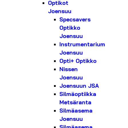
Optikot
Joensuu
Specsavers
Optikko
Joensuu
Instrumentarium
Joensuu
Opti+ Optikko
Nissen
Joensuu
Joensuun JSA
Silmäoptiikka
Metsäranta
Silmäasema
Joensuu
Silmäasema