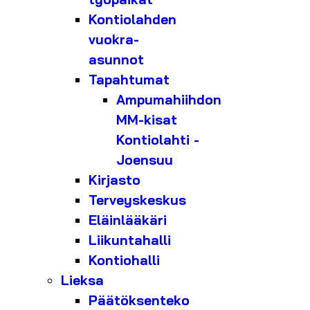
Kontiolahden
vuokra-
asunnot
Tapahtumat
Ampumahiihdon
MM-kisat
Kontiolahti -
Joensuu
Kirjasto
Terveyskeskus
Eläinlääkäri
Liikuntahalli
Kontiohalli
Lieksa
Päätöksenteko