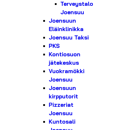
Terveystalo
Joensuu
Joensuun
Eläinklinikka
Joensuu Taksi
PKS
Kontiosuon
jätekeskus
Vuokramökki
Joensuu
Joensuun
kirpputorit
Pizzeriat
Joensuu
Kuntosali