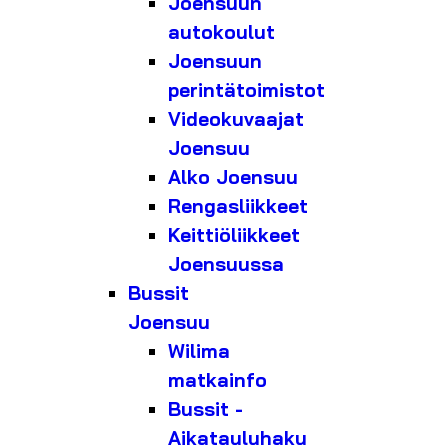
Joensuun
autokoulut
Joensuun
perintätoimistot
Videokuvaajat
Joensuu
Alko Joensuu
Rengasliikkeet
Keittiöliikkeet
Joensuussa
Bussit
Joensuu
Wilima
matkainfo
Bussit -
Aikatauluhaku