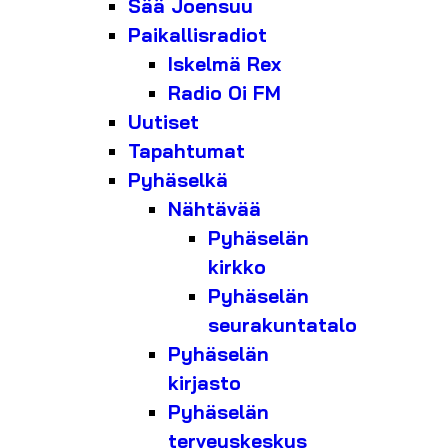
Sää Joensuu
Paikallisradiot
Iskelmä Rex
Radio Oi FM
Uutiset
Tapahtumat
Pyhäselkä
Nähtävää
Pyhäselän
kirkko
Pyhäselän
seurakuntatalo
Pyhäselän
kirjasto
Pyhäselän
terveyskeskus