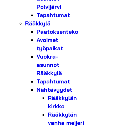
Polvijärvi
Tapahtumat
Rääkkylä
Päätöksenteko
Avoimet
työpaikat
Vuokra-
asunnot
Rääkkylä
Tapahtumat
Nähtävyydet
Rääkkylän
kirkko
Rääkkylän
vanha meijeri