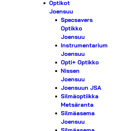
Optikot
Joensuu
Specsavers
Optikko
Joensuu
Instrumentarium
Joensuu
Opti+ Optikko
Nissen
Joensuu
Joensuun JSA
Silmäoptiikka
Metsäranta
Silmäasema
Joensuu
Silmäasema