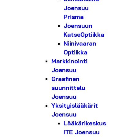
Joensuu
Prisma
Joensuun
KatseOptiikka
Niinivaaran
Optiikka
Markkinointi
Joensuu
Graafinen
suunnittelu
Joensuu
Yksityislääkärit
Joensuu
Lääkärikeskus
ITE Joensuu