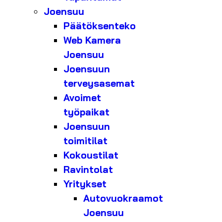
Joensuu
Päätöksenteko
Web Kamera
Joensuu
Joensuun
terveysasemat
Avoimet
työpaikat
Joensuun
toimitilat
Kokoustilat
Ravintolat
Yritykset
Autovuokraamot
Joensuu