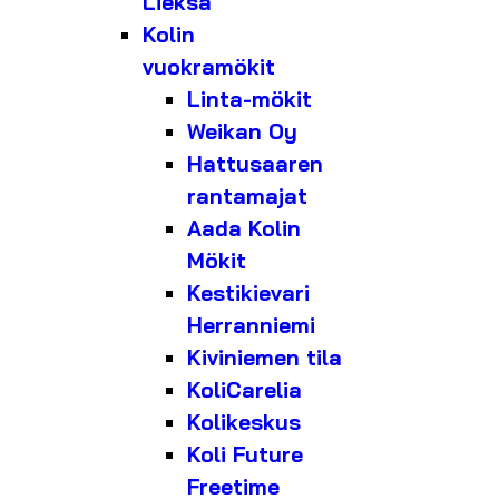
Lieksa
Kolin
vuokramökit
Linta-mökit
Weikan Oy
Hattusaaren
rantamajat
Aada Kolin
Mökit
Kestikievari
Herranniemi
Kiviniemen tila
KoliCarelia
Kolikeskus
Koli Future
Freetime