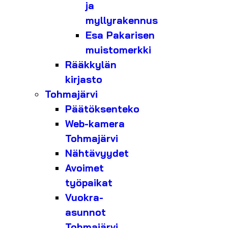
ja
myllyrakennus
Esa Pakarisen
muistomerkki
Rääkkylän
kirjasto
Tohmajärvi
Päätöksenteko
Web-kamera
Tohmajärvi
Nähtävyydet
Avoimet
työpaikat
Vuokra-
asunnot
Tohmajärvi