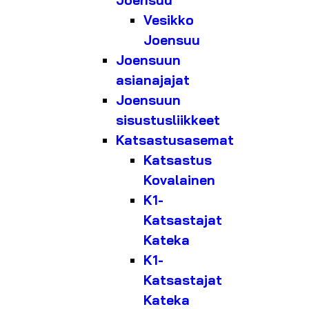
Joensuu
Vesikko
Joensuu
Joensuun
asianajajat
Joensuun
sisustusliikkeet
Katsastusasemat
Katsastus
Kovalainen
K1-
Katsastajat
Kateka
K1-
Katsastajat
Kateka