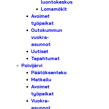
luontokeskus
Lomamökit
Avoimet
työpaikat
Outokummun
vuokra-
asunnot
Uutiset
Tapahtumat
Polvijärvi
Päätöksenteko
Matkailu
Avoimet
työpaikat
Vuokra-
asunnot