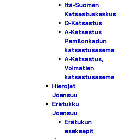
Itä-Suomen
Katsastuskeskus
Q-Katsastus
A-Katsastus
Pamilonkadun
katsastusasema
A-Katsastus,
Voimatien
katsastusasema
Hierojat
Joensuu
Erätukku
Joensuu
Erätukun
asekaapit