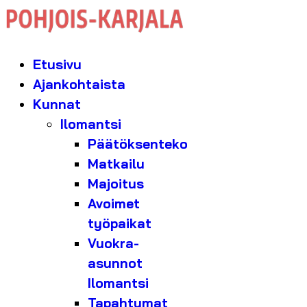
Etusivu
Ajankohtaista
Kunnat
Ilomantsi
Päätöksenteko
Matkailu
Majoitus
Avoimet
työpaikat
Vuokra-
asunnot
Ilomantsi
Tapahtumat