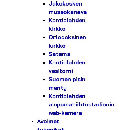
Jakokosken
museokanava
Kontiolahden
kirkko
Ortodoksinen
kirkko
Satama
Kontiolahden
vesitorni
Suomen pisin
mänty
Kontiolahden
ampumahiihtostadionin
web-kamera
Avoimet
työpaikat