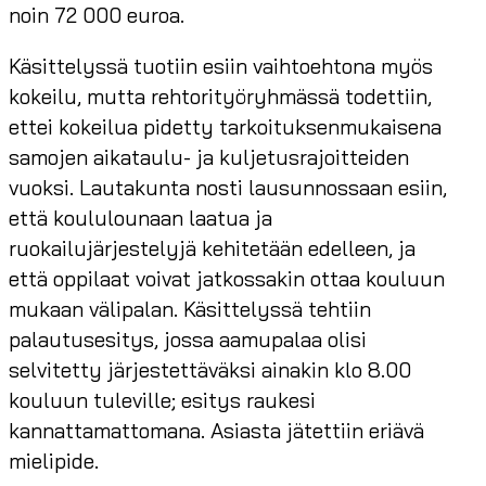
noin 72 000 euroa.
Käsittelyssä tuotiin esiin vaihtoehtona myös
kokeilu, mutta rehtorityöryhmässä todettiin,
ettei kokeilua pidetty tarkoituksenmukaisena
samojen aikataulu- ja kuljetusrajoitteiden
vuoksi. Lautakunta nosti lausunnossaan esiin,
että koululounaan laatua ja
ruokailujärjestelyjä kehitetään edelleen, ja
että oppilaat voivat jatkossakin ottaa kouluun
mukaan välipalan. Käsittelyssä tehtiin
palautusesitys, jossa aamupalaa olisi
selvitetty järjestettäväksi ainakin klo 8.00
kouluun tuleville; esitys raukesi
kannattamattomana. Asiasta jätettiin eriävä
mielipide.