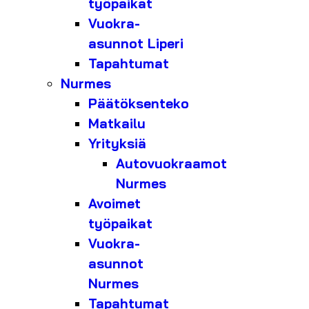
työpaikat
Vuokra-
asunnot Liperi
Tapahtumat
Nurmes
Päätöksenteko
Matkailu
Yrityksiä
Autovuokraamot
Nurmes
Avoimet
työpaikat
Vuokra-
asunnot
Nurmes
Tapahtumat