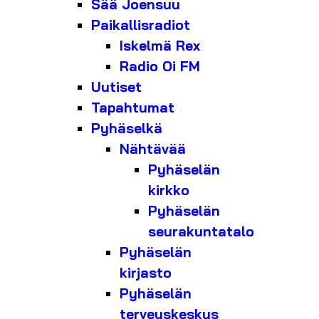
Sää Joensuu
Paikallisradiot
Iskelmä Rex
Radio Oi FM
Uutiset
Tapahtumat
Pyhäselkä
Nähtävää
Pyhäselän
kirkko
Pyhäselän
seurakuntatalo
Pyhäselän
kirjasto
Pyhäselän
terveyskeskus