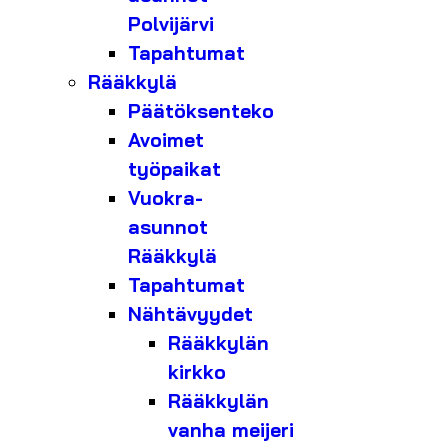
Polvijärvi
Tapahtumat
Rääkkylä
Päätöksenteko
Avoimet
työpaikat
Vuokra-
asunnot
Rääkkylä
Tapahtumat
Nähtävyydet
Rääkkylän
kirkko
Rääkkylän
vanha meijeri