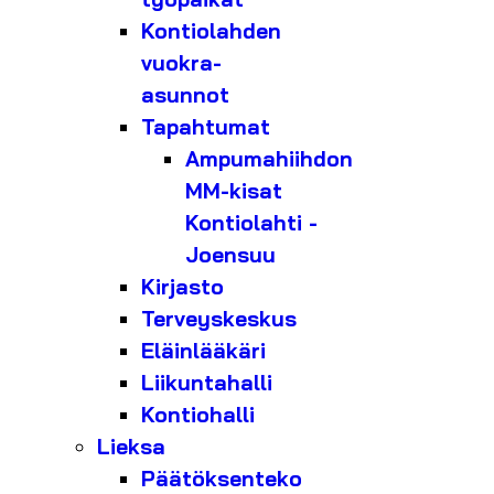
Kontiolahden
vuokra-
asunnot
Tapahtumat
Ampumahiihdon
MM-kisat
Kontiolahti -
Joensuu
Kirjasto
Terveyskeskus
Eläinlääkäri
Liikuntahalli
Kontiohalli
Lieksa
Päätöksenteko