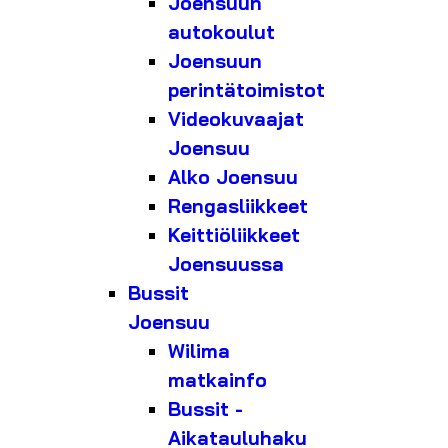
Joensuun
autokoulut
Joensuun
perintätoimistot
Videokuvaajat
Joensuu
Alko Joensuu
Rengasliikkeet
Keittiöliikkeet
Joensuussa
Bussit
Joensuu
Wilima
matkainfo
Bussit -
Aikatauluhaku