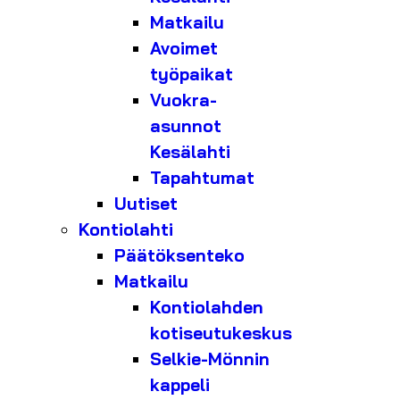
Matkailu
Avoimet
työpaikat
Vuokra-
asunnot
Kesälahti
Tapahtumat
Uutiset
Kontiolahti
Päätöksenteko
Matkailu
Kontiolahden
kotiseutukeskus
Selkie-Mönnin
kappeli