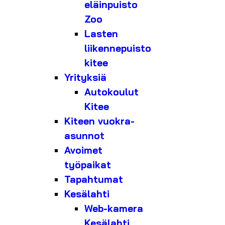
eläinpuisto
Zoo
Lasten
liikennepuisto
kitee
Yrityksiä
Autokoulut
Kitee
Kiteen vuokra-
asunnot
Avoimet
työpaikat
Tapahtumat
Kesälahti
Web-kamera
Kesälahti