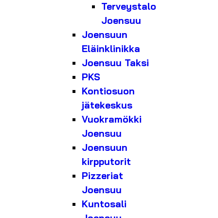
Terveystalo
Joensuu
Joensuun
Eläinklinikka
Joensuu Taksi
PKS
Kontiosuon
jätekeskus
Vuokramökki
Joensuu
Joensuun
kirpputorit
Pizzeriat
Joensuu
Kuntosali