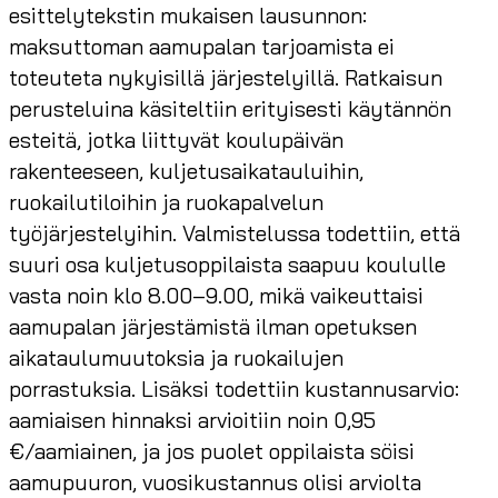
esittelytekstin mukaisen lausunnon:
maksuttoman aamupalan tarjoamista ei
toteuteta nykyisillä järjestelyillä. Ratkaisun
perusteluina käsiteltiin erityisesti käytännön
esteitä, jotka liittyvät koulupäivän
rakenteeseen, kuljetusaikatauluihin,
ruokailutiloihin ja ruokapalvelun
työjärjestelyihin. Valmistelussa todettiin, että
suuri osa kuljetusoppilaista saapuu koululle
vasta noin klo 8.00–9.00, mikä vaikeuttaisi
aamupalan järjestämistä ilman opetuksen
aikataulumuutoksia ja ruokailujen
porrastuksia. Lisäksi todettiin kustannusarvio:
aamiaisen hinnaksi arvioitiin noin 0,95
€/aamiainen, ja jos puolet oppilaista söisi
aamupuuron, vuosikustannus olisi arviolta