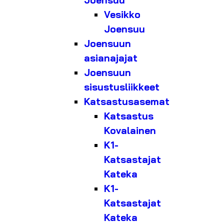
Joensuu
Vesikko
Joensuu
Joensuun
asianajajat
Joensuun
sisustusliikkeet
Katsastusasemat
Katsastus
Kovalainen
K1-
Katsastajat
Kateka
K1-
Katsastajat
Kateka