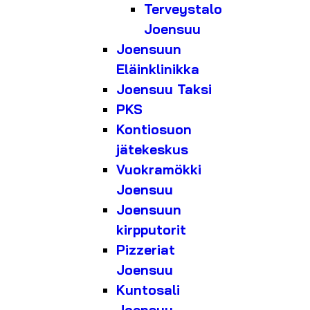
Terveystalo
Joensuu
Joensuun
Eläinklinikka
Joensuu Taksi
PKS
Kontiosuon
jätekeskus
Vuokramökki
Joensuu
Joensuun
kirpputorit
Pizzeriat
Joensuu
Kuntosali