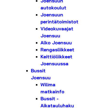
Joensuun
autokoulut
Joensuun
perintätoimistot
Videokuvaajat
Joensuu
Alko Joensuu
Rengasliikkeet
Keittiöliikkeet
Joensuussa
Bussit
Joensuu
Wilima
matkainfo
Bussit -
Aikatauluhaku