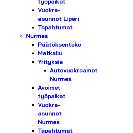
työpaikat
Vuokra-
asunnot Liperi
Tapahtumat
Nurmes
Päätöksenteko
Matkailu
Yrityksiä
Autovuokraamot
Nurmes
Avoimet
työpaikat
Vuokra-
asunnot
Nurmes
Tapahtumat