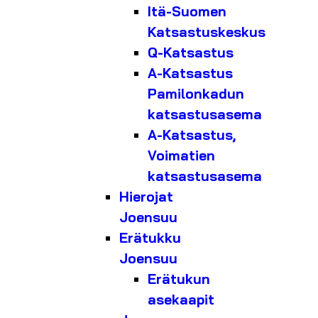
Itä-Suomen
Katsastuskeskus
Q-Katsastus
A-Katsastus
Pamilonkadun
katsastusasema
A-Katsastus,
Voimatien
katsastusasema
Hierojat
Joensuu
Erätukku
Joensuu
Erätukun
asekaapit