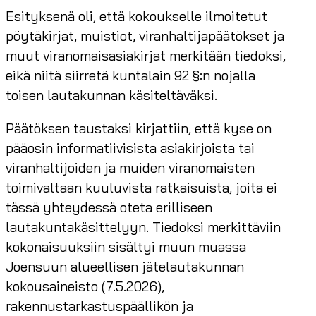
Esityksenä oli, että kokoukselle ilmoitetut
pöytäkirjat, muistiot, viranhaltijapäätökset ja
muut viranomaisasiakirjat merkitään tiedoksi,
eikä niitä siirretä kuntalain 92 §:n nojalla
toisen lautakunnan käsiteltäväksi.
Päätöksen taustaksi kirjattiin, että kyse on
pääosin informatiivisista asiakirjoista tai
viranhaltijoiden ja muiden viranomaisten
toimivaltaan kuuluvista ratkaisuista, joita ei
tässä yhteydessä oteta erilliseen
lautakuntakäsittelyyn. Tiedoksi merkittäviin
kokonaisuuksiin sisältyi muun muassa
Joensuun alueellisen jätelautakunnan
kokousaineisto (7.5.2026),
rakennustarkastuspäällikön ja