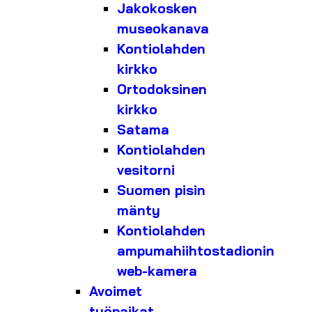
Jakokosken
museokanava
Kontiolahden
kirkko
Ortodoksinen
kirkko
Satama
Kontiolahden
vesitorni
Suomen pisin
mänty
Kontiolahden
ampumahiihtostadionin
web-kamera
Avoimet
työpaikat