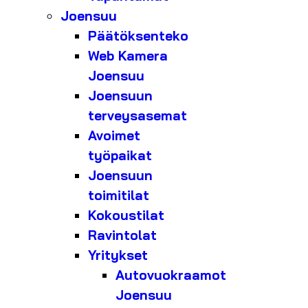
Joensuu
Päätöksenteko
Web Kamera
Joensuu
Joensuun
terveysasemat
Avoimet
työpaikat
Joensuun
toimitilat
Kokoustilat
Ravintolat
Yritykset
Autovuokraamot
Joensuu