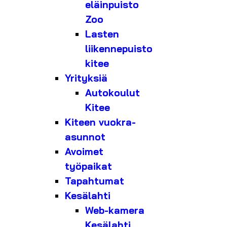
eläinpuisto
Zoo
Lasten
liikennepuisto
kitee
Yrityksiä
Autokoulut
Kitee
Kiteen vuokra-
asunnot
Avoimet
työpaikat
Tapahtumat
Kesälahti
Web-kamera
Kesälahti