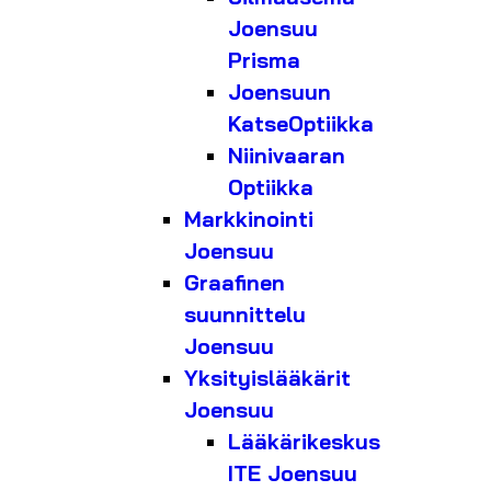
Joensuu
Prisma
Joensuun
KatseOptiikka
Niinivaaran
Optiikka
Markkinointi
Joensuu
Graafinen
suunnittelu
Joensuu
Yksityislääkärit
Joensuu
Lääkärikeskus
ITE Joensuu