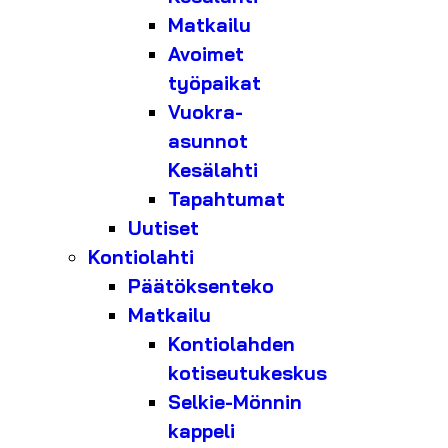
Matkailu
Avoimet
työpaikat
Vuokra-
asunnot
Kesälahti
Tapahtumat
Uutiset
Kontiolahti
Päätöksenteko
Matkailu
Kontiolahden
kotiseutukeskus
Selkie-Mönnin
kappeli