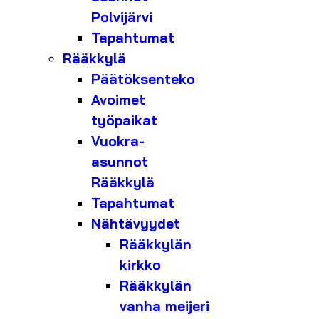
Polvijärvi
Tapahtumat
Rääkkylä
Päätöksenteko
Avoimet
työpaikat
Vuokra-
asunnot
Rääkkylä
Tapahtumat
Nähtävyydet
Rääkkylän
kirkko
Rääkkylän
vanha meijeri