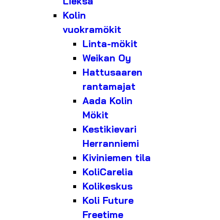
Lieksa
Kolin
vuokramökit
Linta-mökit
Weikan Oy
Hattusaaren
rantamajat
Aada Kolin
Mökit
Kestikievari
Herranniemi
Kiviniemen tila
KoliCarelia
Kolikeskus
Koli Future
Freetime