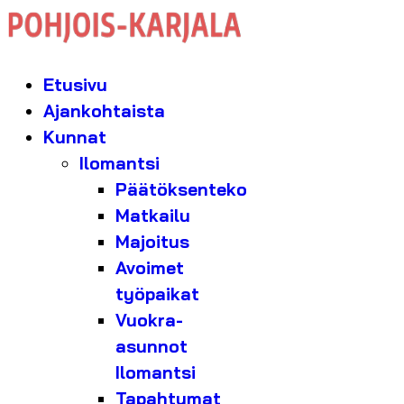
Etusivu
Ajankohtaista
Kunnat
Ilomantsi
Päätöksenteko
Matkailu
Majoitus
Avoimet
työpaikat
Vuokra-
asunnot
Ilomantsi
Tapahtumat