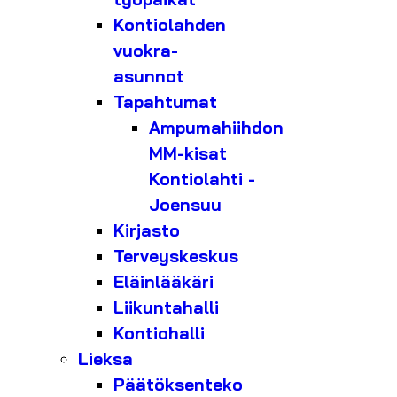
Kontiolahden
vuokra-
asunnot
Tapahtumat
Ampumahiihdon
MM-kisat
Kontiolahti -
Joensuu
Kirjasto
Terveyskeskus
Eläinlääkäri
Liikuntahalli
Kontiohalli
Lieksa
Päätöksenteko