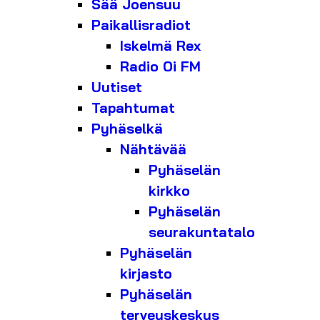
Sää Joensuu
Paikallisradiot
Iskelmä Rex
Radio Oi FM
Uutiset
Tapahtumat
Pyhäselkä
Nähtävää
Pyhäselän
kirkko
Pyhäselän
seurakuntatalo
Pyhäselän
kirjasto
Pyhäselän
terveyskeskus