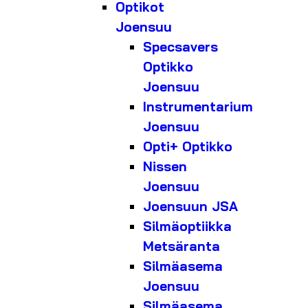
Optikot
Joensuu
Specsavers
Optikko
Joensuu
Instrumentarium
Joensuu
Opti+ Optikko
Nissen
Joensuu
Joensuun JSA
Silmäoptiikka
Metsäranta
Silmäasema
Joensuu
Silmäasema