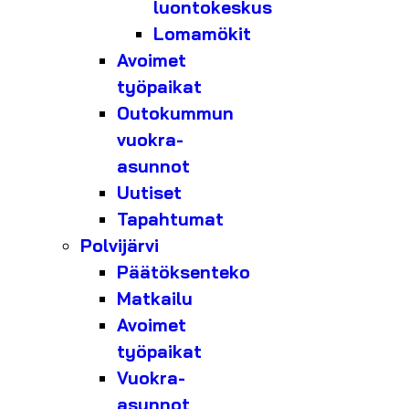
luontokeskus
Lomamökit
Avoimet
työpaikat
Outokummun
vuokra-
asunnot
Uutiset
Tapahtumat
Polvijärvi
Päätöksenteko
Matkailu
Avoimet
työpaikat
Vuokra-
asunnot