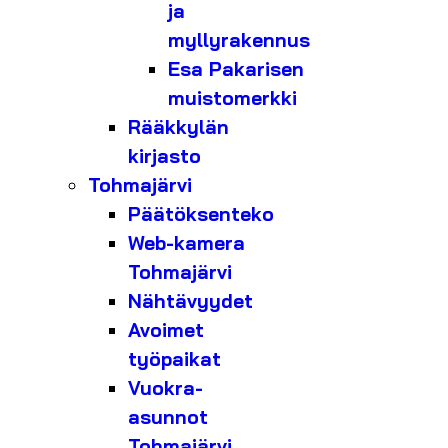
ja
myllyrakennus
Esa Pakarisen
muistomerkki
Rääkkylän
kirjasto
Tohmajärvi
Päätöksenteko
Web-kamera
Tohmajärvi
Nähtävyydet
Avoimet
työpaikat
Vuokra-
asunnot
Tohmajärvi