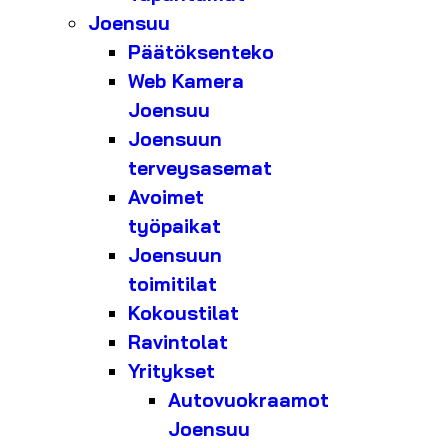
Joensuu
Päätöksenteko
Web Kamera
Joensuu
Joensuun
terveysasemat
Avoimet
työpaikat
Joensuun
toimitilat
Kokoustilat
Ravintolat
Yritykset
Autovuokraamot
Joensuu