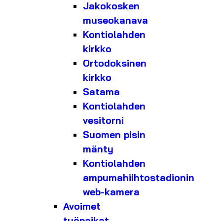
Jakokosken
museokanava
Kontiolahden
kirkko
Ortodoksinen
kirkko
Satama
Kontiolahden
vesitorni
Suomen pisin
mänty
Kontiolahden
ampumahiihtostadionin
web-kamera
Avoimet
työpaikat