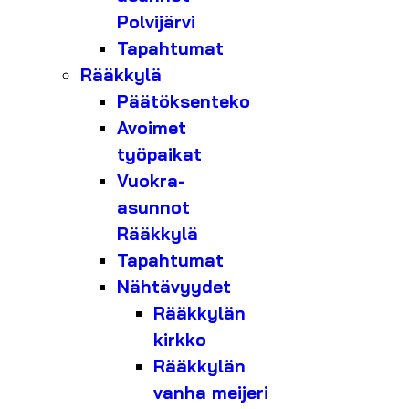
Polvijärvi
Tapahtumat
Rääkkylä
Päätöksenteko
Avoimet
työpaikat
Vuokra-
asunnot
Rääkkylä
Tapahtumat
Nähtävyydet
Rääkkylän
kirkko
Rääkkylän
vanha meijeri