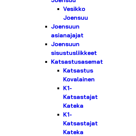
Joensuu
Vesikko
Joensuu
Joensuun
asianajajat
Joensuun
sisustusliikkeet
Katsastusasemat
Katsastus
Kovalainen
K1-
Katsastajat
Kateka
K1-
Katsastajat
Kateka