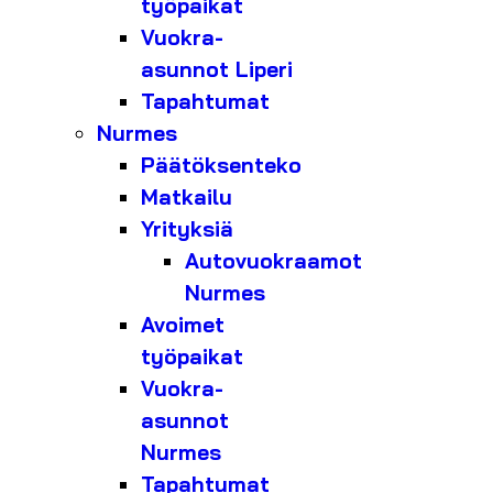
työpaikat
Vuokra-
asunnot Liperi
Tapahtumat
Nurmes
Päätöksenteko
Matkailu
Yrityksiä
Autovuokraamot
Nurmes
Avoimet
työpaikat
Vuokra-
asunnot
Nurmes
Tapahtumat