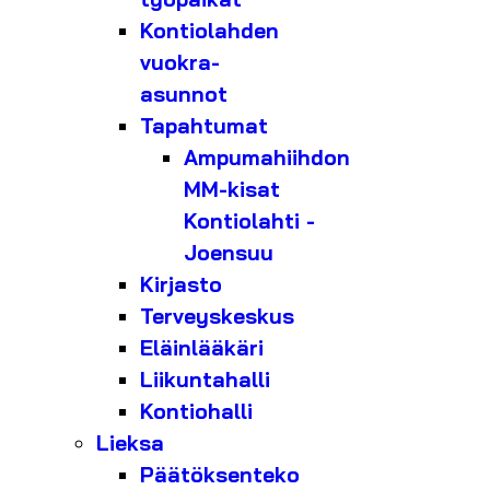
Kontiolahden
vuokra-
asunnot
Tapahtumat
Ampumahiihdon
MM-kisat
Kontiolahti -
Joensuu
Kirjasto
Terveyskeskus
Eläinlääkäri
Liikuntahalli
Kontiohalli
Lieksa
Päätöksenteko