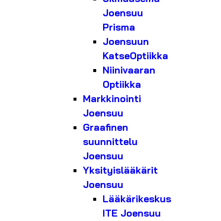
Joensuu
Prisma
Joensuun
KatseOptiikka
Niinivaaran
Optiikka
Markkinointi
Joensuu
Graafinen
suunnittelu
Joensuu
Yksityislääkärit
Joensuu
Lääkärikeskus
ITE Joensuu