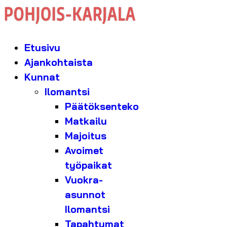
Etusivu
Ajankohtaista
Kunnat
Ilomantsi
Päätöksenteko
Matkailu
Majoitus
Avoimet
työpaikat
Vuokra-
asunnot
Ilomantsi
Tapahtumat