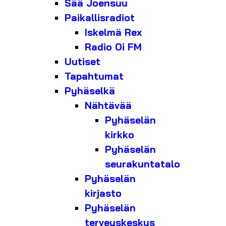
Sää Joensuu
Paikallisradiot
Iskelmä Rex
Radio Oi FM
Uutiset
Tapahtumat
Pyhäselkä
Nähtävää
Pyhäselän
kirkko
Pyhäselän
seurakuntatalo
Pyhäselän
kirjasto
Pyhäselän
terveyskeskus