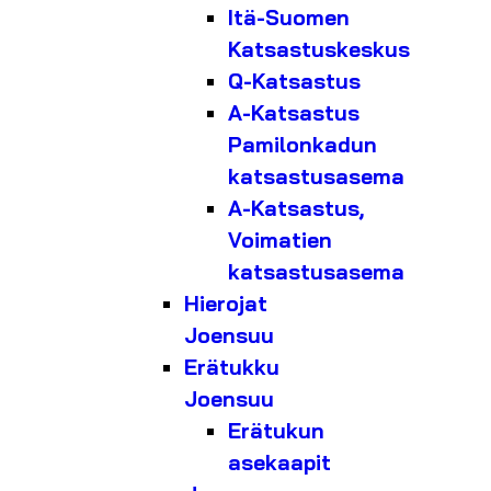
Itä-Suomen
Katsastuskeskus
Q-Katsastus
A-Katsastus
Pamilonkadun
katsastusasema
A-Katsastus,
Voimatien
katsastusasema
Hierojat
Joensuu
Erätukku
Joensuu
Erätukun
asekaapit