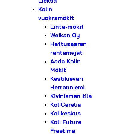
Lieksa
Kolin
vuokramökit
Linta-mökit
Weikan Oy
Hattusaaren
rantamajat
Aada Kolin
Mökit
Kestikievari
Herranniemi
Kiviniemen tila
KoliCarelia
Kolikeskus
Koli Future
Freetime