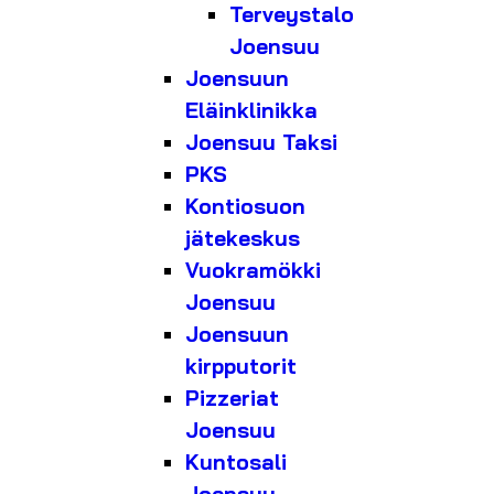
Terveystalo
Joensuu
Joensuun
Eläinklinikka
Joensuu Taksi
PKS
Kontiosuon
jätekeskus
Vuokramökki
Joensuu
Joensuun
kirpputorit
Pizzeriat
Joensuu
Kuntosali