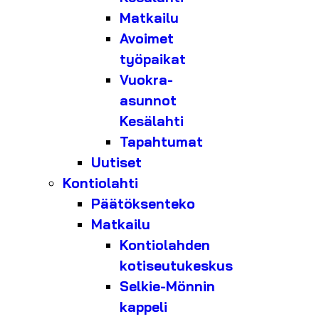
Matkailu
Avoimet
työpaikat
Vuokra-
asunnot
Kesälahti
Tapahtumat
Uutiset
Kontiolahti
Päätöksenteko
Matkailu
Kontiolahden
kotiseutukeskus
Selkie-Mönnin
kappeli