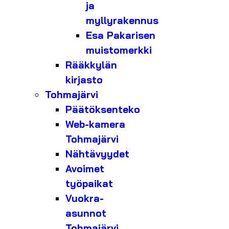
ja
myllyrakennus
Esa Pakarisen
muistomerkki
Rääkkylän
kirjasto
Tohmajärvi
Päätöksenteko
Web-kamera
Tohmajärvi
Nähtävyydet
Avoimet
työpaikat
Vuokra-
asunnot
Tohmajärvi