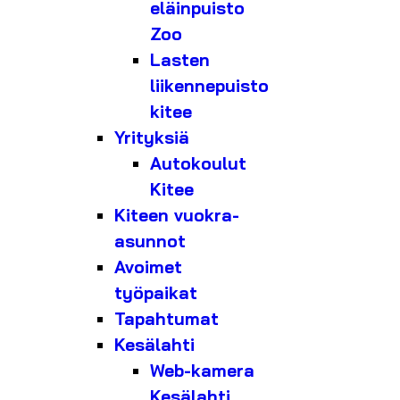
eläinpuisto
Zoo
Lasten
liikennepuisto
kitee
Yrityksiä
Autokoulut
Kitee
Kiteen vuokra-
asunnot
Avoimet
työpaikat
Tapahtumat
Kesälahti
Web-kamera
Kesälahti