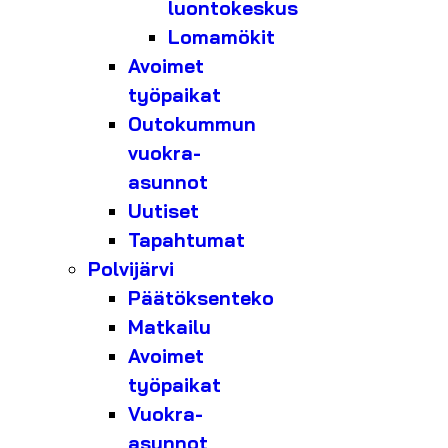
luontokeskus
Lomamökit
Avoimet
työpaikat
Outokummun
vuokra-
asunnot
Uutiset
Tapahtumat
Polvijärvi
Päätöksenteko
Matkailu
Avoimet
työpaikat
Vuokra-
asunnot