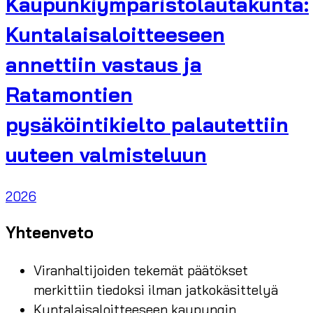
Kaupunkiympäristölautakunta:
Kuntalaisaloitteeseen
annettiin vastaus ja
Ratamontien
pysäköintikielto palautettiin
uuteen valmisteluun
2026
Yhteenveto
Viranhaltijoiden tekemät päätökset
merkittiin tiedoksi ilman jatkokäsittelyä
Kuntalaisaloitteeseen kaupungin