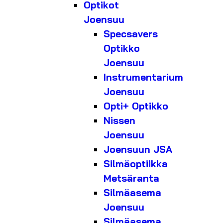
Optikot
Joensuu
Specsavers
Optikko
Joensuu
Instrumentarium
Joensuu
Opti+ Optikko
Nissen
Joensuu
Joensuun JSA
Silmäoptiikka
Metsäranta
Silmäasema
Joensuu
Silmäasema