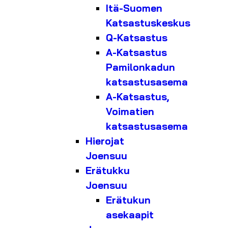
Itä-Suomen
Katsastuskeskus
Q-Katsastus
A-Katsastus
Pamilonkadun
katsastusasema
A-Katsastus,
Voimatien
katsastusasema
Hierojat
Joensuu
Erätukku
Joensuu
Erätukun
asekaapit