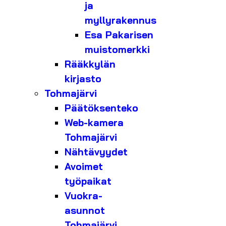
ja
myllyrakennus
Esa Pakarisen
muistomerkki
Rääkkylän
kirjasto
Tohmajärvi
Päätöksenteko
Web-kamera
Tohmajärvi
Nähtävyydet
Avoimet
työpaikat
Vuokra-
asunnot
Tohmajärvi