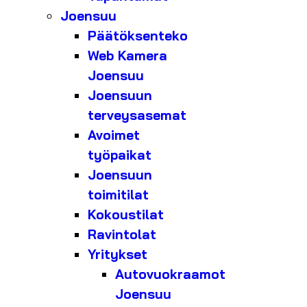
Joensuu
Päätöksenteko
Web Kamera
Joensuu
Joensuun
terveysasemat
Avoimet
työpaikat
Joensuun
toimitilat
Kokoustilat
Ravintolat
Yritykset
Autovuokraamot
Joensuu