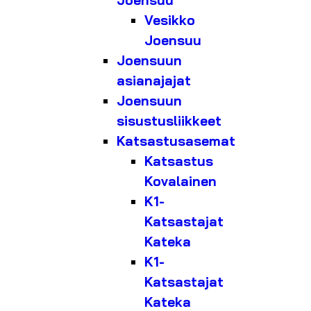
Joensuu
Vesikko
Joensuu
Joensuun
asianajajat
Joensuun
sisustusliikkeet
Katsastusasemat
Katsastus
Kovalainen
K1-
Katsastajat
Kateka
K1-
Katsastajat
Kateka