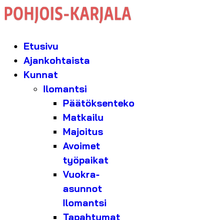
Etusivu
Ajankohtaista
Kunnat
Ilomantsi
Päätöksenteko
Matkailu
Majoitus
Avoimet
työpaikat
Vuokra-
asunnot
Ilomantsi
Tapahtumat