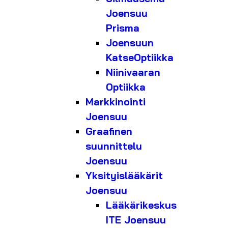
Joensuu
Prisma
Joensuun
KatseOptiikka
Niinivaaran
Optiikka
Markkinointi
Joensuu
Graafinen
suunnittelu
Joensuu
Yksityislääkärit
Joensuu
Lääkärikeskus
ITE Joensuu