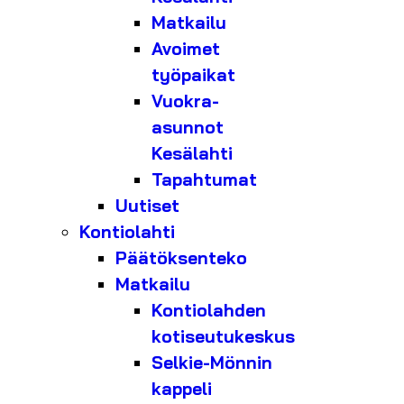
Matkailu
Avoimet
työpaikat
Vuokra-
asunnot
Kesälahti
Tapahtumat
Uutiset
Kontiolahti
Päätöksenteko
Matkailu
Kontiolahden
kotiseutukeskus
Selkie-Mönnin
kappeli