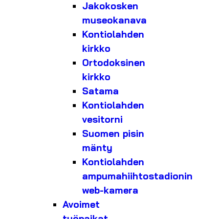
Jakokosken
museokanava
Kontiolahden
kirkko
Ortodoksinen
kirkko
Satama
Kontiolahden
vesitorni
Suomen pisin
mänty
Kontiolahden
ampumahiihtostadionin
web-kamera
Avoimet
työpaikat