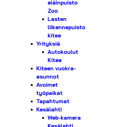
eläinpuisto
Zoo
Lasten
liikennepuisto
kitee
Yrityksiä
Autokoulut
Kitee
Kiteen vuokra-
asunnot
Avoimet
työpaikat
Tapahtumat
Kesälahti
Web-kamera
Kesälahti