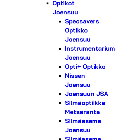
Optikot
Joensuu
Specsavers
Optikko
Joensuu
Instrumentarium
Joensuu
Opti+ Optikko
Nissen
Joensuu
Joensuun JSA
Silmäoptiikka
Metsäranta
Silmäasema
Joensuu
Silmäasema