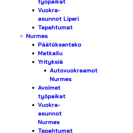
työpaikat
Vuokra-
asunnot Liperi
Tapahtumat
Nurmes
Päätöksenteko
Matkailu
Yrityksiä
Autovuokraamot
Nurmes
Avoimet
työpaikat
Vuokra-
asunnot
Nurmes
Tapahtumat