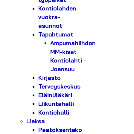
Kontiolahden
vuokra-
asunnot
Tapahtumat
Ampumahiihdon
MM-kisat
Kontiolahti -
Joensuu
Kirjasto
Terveyskeskus
Eläinlääkäri
Liikuntahalli
Kontiohalli
Lieksa
Päätöksenteko