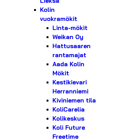
Lieksa
Kolin
vuokramökit
Linta-mökit
Weikan Oy
Hattusaaren
rantamajat
Aada Kolin
Mökit
Kestikievari
Herranniemi
Kiviniemen tila
KoliCarelia
Kolikeskus
Koli Future
Freetime