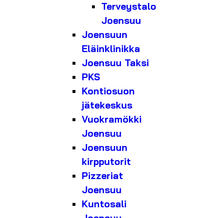
Terveystalo
Joensuu
Joensuun
Eläinklinikka
Joensuu Taksi
PKS
Kontiosuon
jätekeskus
Vuokramökki
Joensuu
Joensuun
kirpputorit
Pizzeriat
Joensuu
Kuntosali