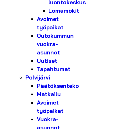
luontokeskus
Lomamökit
Avoimet
työpaikat
Outokummun
vuokra-
asunnot
Uutiset
Tapahtumat
Polvijärvi
Päätöksenteko
Matkailu
Avoimet
työpaikat
Vuokra-
asunnot