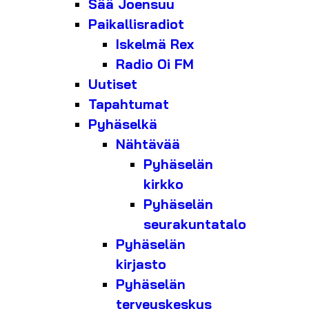
Sää Joensuu
Paikallisradiot
Iskelmä Rex
Radio Oi FM
Uutiset
Tapahtumat
Pyhäselkä
Nähtävää
Pyhäselän
kirkko
Pyhäselän
seurakuntatalo
Pyhäselän
kirjasto
Pyhäselän
terveyskeskus