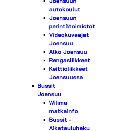
Joensuun
autokoulut
Joensuun
perintätoimistot
Videokuvaajat
Joensuu
Alko Joensuu
Rengasliikkeet
Keittiöliikkeet
Joensuussa
Bussit
Joensuu
Wilima
matkainfo
Bussit -
Aikatauluhaku