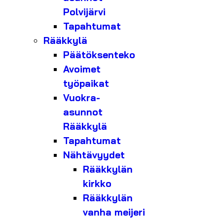
Polvijärvi
Tapahtumat
Rääkkylä
Päätöksenteko
Avoimet
työpaikat
Vuokra-
asunnot
Rääkkylä
Tapahtumat
Nähtävyydet
Rääkkylän
kirkko
Rääkkylän
vanha meijeri