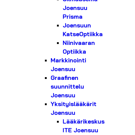
Joensuu
Prisma
Joensuun
KatseOptiikka
Niinivaaran
Optiikka
Markkinointi
Joensuu
Graafinen
suunnittelu
Joensuu
Yksityislääkärit
Joensuu
Lääkärikeskus
ITE Joensuu