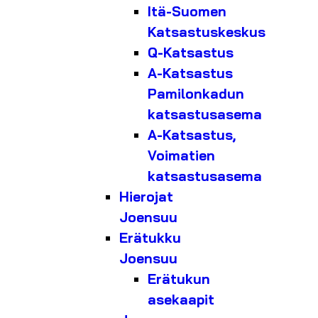
Itä-Suomen
Katsastuskeskus
Q-Katsastus
A-Katsastus
Pamilonkadun
katsastusasema
A-Katsastus,
Voimatien
katsastusasema
Hierojat
Joensuu
Erätukku
Joensuu
Erätukun
asekaapit