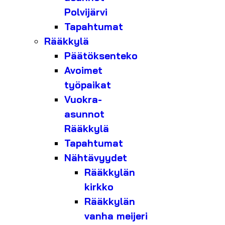
Polvijärvi
Tapahtumat
Rääkkylä
Päätöksenteko
Avoimet
työpaikat
Vuokra-
asunnot
Rääkkylä
Tapahtumat
Nähtävyydet
Rääkkylän
kirkko
Rääkkylän
vanha meijeri