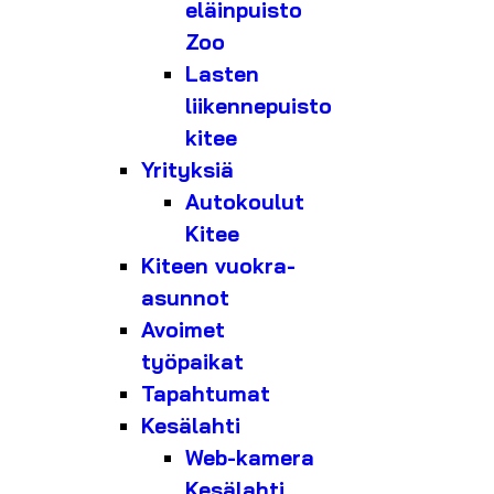
eläinpuisto
Zoo
Lasten
liikennepuisto
kitee
Yrityksiä
Autokoulut
Kitee
Kiteen vuokra-
asunnot
Avoimet
työpaikat
Tapahtumat
Kesälahti
Web-kamera
Kesälahti