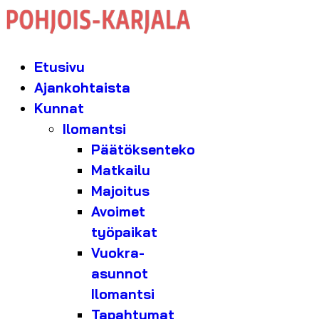
Etusivu
Ajankohtaista
Kunnat
Ilomantsi
Päätöksenteko
Matkailu
Majoitus
Avoimet
työpaikat
Vuokra-
asunnot
Ilomantsi
Tapahtumat