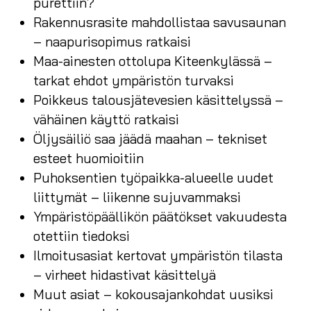
purettiin?
Rakennusrasite mahdollistaa savusaunan
– naapurisopimus ratkaisi
Maa-ainesten ottolupa Kiteenkylässä –
tarkat ehdot ympäristön turvaksi
Poikkeus talousjätevesien käsittelyssä –
vähäinen käyttö ratkaisi
Öljysäiliö saa jäädä maahan – tekniset
esteet huomioitiin
Puhoksentien työpaikka-alueelle uudet
liittymät – liikenne sujuvammaksi
Ympäristöpäällikön päätökset vakuudesta
otettiin tiedoksi
Ilmoitusasiat kertovat ympäristön tilasta
– virheet hidastivat käsittelyä
Muut asiat – kokousajankohdat uusiksi