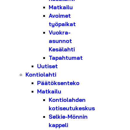
Matkailu
Avoimet
työpaikat
Vuokra-
asunnot
Kesälahti
Tapahtumat
Uutiset
Kontiolahti
Päätöksenteko
Matkailu
Kontiolahden
kotiseutukeskus
Selkie-Mönnin
kappeli