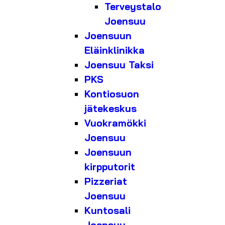
Terveystalo
Joensuu
Joensuun
Eläinklinikka
Joensuu Taksi
PKS
Kontiosuon
jätekeskus
Vuokramökki
Joensuu
Joensuun
kirpputorit
Pizzeriat
Joensuu
Kuntosali