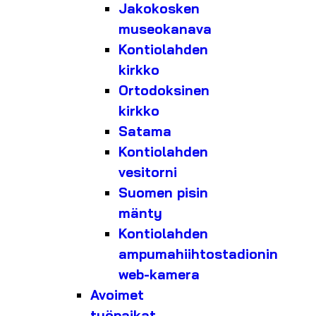
Jakokosken
museokanava
Kontiolahden
kirkko
Ortodoksinen
kirkko
Satama
Kontiolahden
vesitorni
Suomen pisin
mänty
Kontiolahden
ampumahiihtostadionin
web-kamera
Avoimet
työpaikat