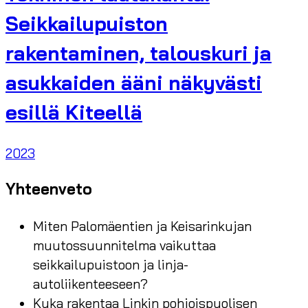
Seikkailupuiston
rakentaminen, talouskuri ja
asukkaiden ääni näkyvästi
esillä Kiteellä
2023
Yhteenveto
Miten Palomäentien ja Keisarinkujan
muutossuunnitelma vaikuttaa
seikkailupuistoon ja linja-
autoliikenteeseen?
Kuka rakentaa Linkin pohjoispuolisen