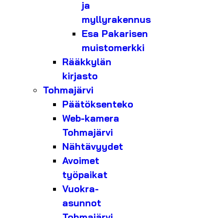
ja
myllyrakennus
Esa Pakarisen
muistomerkki
Rääkkylän
kirjasto
Tohmajärvi
Päätöksenteko
Web-kamera
Tohmajärvi
Nähtävyydet
Avoimet
työpaikat
Vuokra-
asunnot
Tohmajärvi