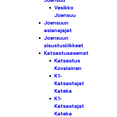
Joensuu
Vesikko
Joensuu
Joensuun
asianajajat
Joensuun
sisustusliikkeet
Katsastusasemat
Katsastus
Kovalainen
K1-
Katsastajat
Kateka
K1-
Katsastajat
Kateka