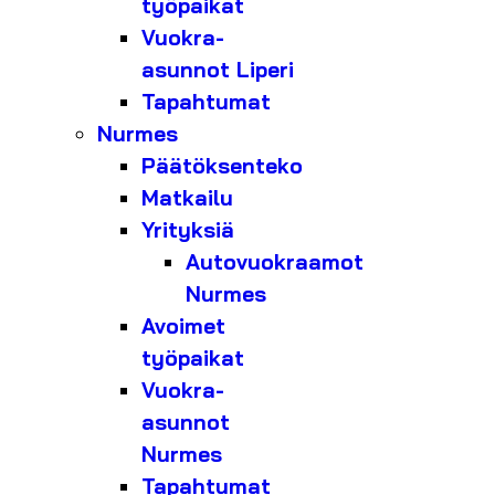
työpaikat
Vuokra-
asunnot Liperi
Tapahtumat
Nurmes
Päätöksenteko
Matkailu
Yrityksiä
Autovuokraamot
Nurmes
Avoimet
työpaikat
Vuokra-
asunnot
Nurmes
Tapahtumat