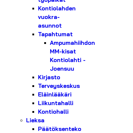
Kontiolahden
vuokra-
asunnot
Tapahtumat
Ampumahiihdon
MM-kisat
Kontiolahti -
Joensuu
Kirjasto
Terveyskeskus
Eläinlääkäri
Liikuntahalli
Kontiohalli
Lieksa
Päätöksenteko