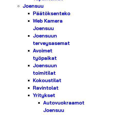
Joensuu
Päätöksenteko
Web Kamera
Joensuu
Joensuun
terveysasemat
Avoimet
työpaikat
Joensuun
toimitilat
Kokoustilat
Ravintolat
Yritykset
Autovuokraamot
Joensuu