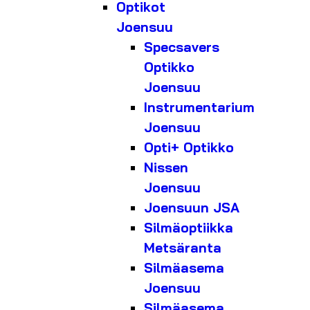
Optikot
Joensuu
Specsavers
Optikko
Joensuu
Instrumentarium
Joensuu
Opti+ Optikko
Nissen
Joensuu
Joensuun JSA
Silmäoptiikka
Metsäranta
Silmäasema
Joensuu
Silmäasema