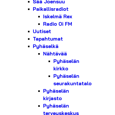
Sää Joensuu
Paikallisradiot
Iskelmä Rex
Radio Oi FM
Uutiset
Tapahtumat
Pyhäselkä
Nähtävää
Pyhäselän
kirkko
Pyhäselän
seurakuntatalo
Pyhäselän
kirjasto
Pyhäselän
terveyskeskus