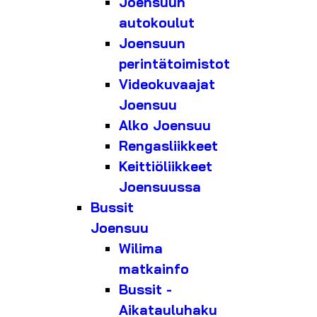
Joensuun
autokoulut
Joensuun
perintätoimistot
Videokuvaajat
Joensuu
Alko Joensuu
Rengasliikkeet
Keittiöliikkeet
Joensuussa
Bussit
Joensuu
Wilima
matkainfo
Bussit -
Aikatauluhaku