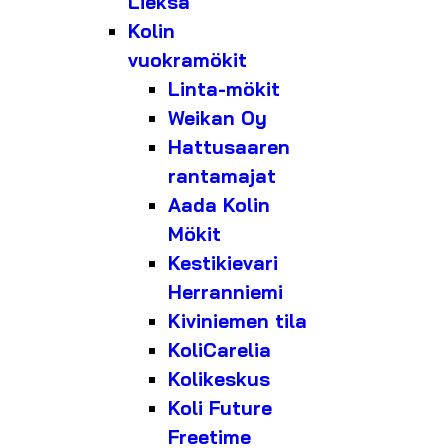
Lieksa
Kolin
vuokramökit
Linta-mökit
Weikan Oy
Hattusaaren
rantamajat
Aada Kolin
Mökit
Kestikievari
Herranniemi
Kiviniemen tila
KoliCarelia
Kolikeskus
Koli Future
Freetime