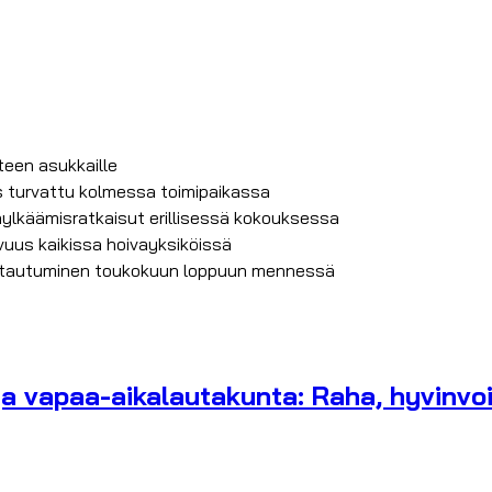
iteen asukkaille
s turvattu kolmessa toimipaikassa
ylkäämisratkaisut erillisessä kokouksessa
uus kaikissa hoivayksiköissä
lmoittautuminen toukokuun loppuun mennessä
ja vapaa-aikalautakunta: Raha, hyvinvoin