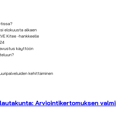
etissa?
ksi elokuusta alkaen
RVE Kitee -hankkeelle
024
onavustus käyttöön
tteluun?
tuuripalveluiden kehittäminen
lautakunta: Arviointikertomuksen valmis