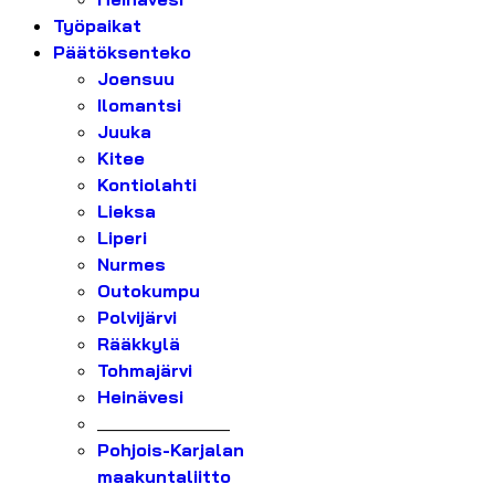
Työpaikat
Päätöksenteko
Joensuu
Ilomantsi
Juuka
Kitee
Kontiolahti
Lieksa
Liperi
Nurmes
Outokumpu
Polvijärvi
Rääkkylä
Tohmajärvi
Heinävesi
_______________
Pohjois-Karjalan
maakuntaliitto