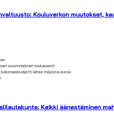
valtuusto: Kouluverkon muutokset, kaup
aan
isen suunnitelman mukaisesti
 kokonaisbudjetti lähes miljoona euroa
n
lilautakunta: Kaikki äänestäminen mahd