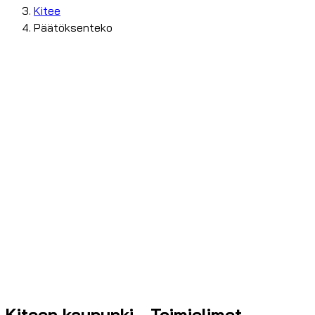
Kitee
Päätöksenteko
Kiteen kaupunki - Toimielimet