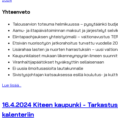
2024
Yhteenveto
Talousarvion toteuma helmikuussa – pysytäänkö budj
Aamu- ja iltapäivätoiminnan maksut ja järjestelyt selvi
Elintapaohjauksen yhteistyömalli – valtionavustus TE
Etsivän nuorisotyön jatkorahoitus turvattu vuodelle 2
Lisärahaa lasten ja nuorten harrastuksiin – uusi valti
Kaupunkilaiset mukaan liikenneympyrän ilmeen suunni
Viranhaltijapäätökset hyväksyttiin sellaisenaan
Ei uusia ilmoitusasioita lautakunnalle
Sivistysjohtajan katsauksessa esillä koulutus- ja kult
Lue lisää...
16.4.2024 Kiteen kaupunki - Tarkastus
kalenteriin