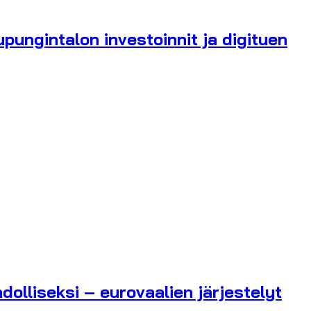
ungintalon investoinnit ja digituen
olliseksi – eurovaalien järjestelyt