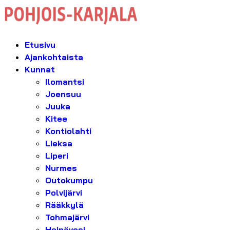
Etusivu
Ajankohtaista
Kunnat
Ilomantsi
Joensuu
Juuka
Kitee
Kontiolahti
Lieksa
Liperi
Nurmes
Outokumpu
Polvijärvi
Rääkkylä
Tohmajärvi
Heinävesi