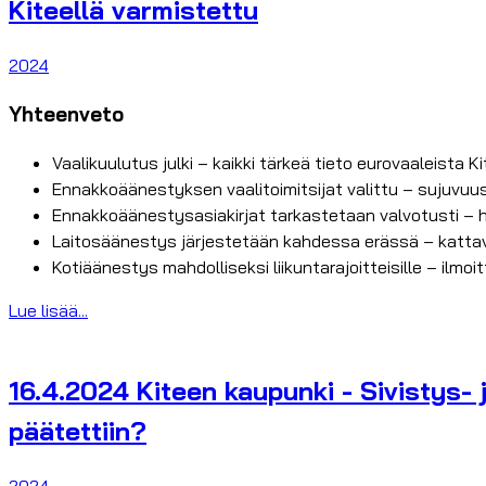
Kiteellä varmistettu
2024
Yhteenveto
Vaalikuulutus julki – kaikki tärkeä tieto eurovaaleista K
Ennakkoäänestyksen vaalitoimitsijat valittu – sujuvuu
Ennakkoäänestysasiakirjat tarkastetaan valvotusti – h
Laitosäänestys järjestetään kahdessa erässä – kattav
Kotiäänestys mahdolliseksi liikuntarajoitteisille – i
Lue lisää...
16.4.2024 Kiteen kaupunki - Sivistys- 
päätettiin?