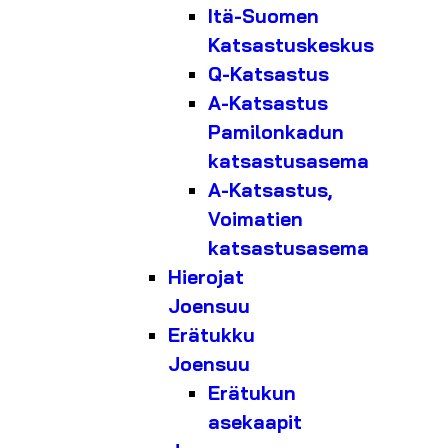
Itä-Suomen
Katsastuskeskus
Q-Katsastus
A-Katsastus
Pamilonkadun
katsastusasema
A-Katsastus,
Voimatien
katsastusasema
Hierojat
Joensuu
Erätukku
Joensuu
Erätukun
asekaapit