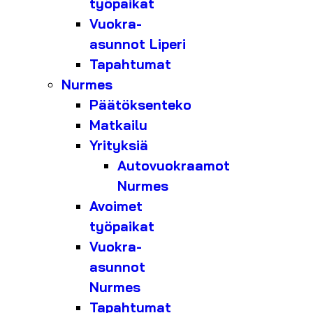
työpaikat
Vuokra-
asunnot Liperi
Tapahtumat
Nurmes
Päätöksenteko
Matkailu
Yrityksiä
Autovuokraamot
Nurmes
Avoimet
työpaikat
Vuokra-
asunnot
Nurmes
Tapahtumat