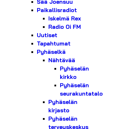
Sää Joensuu
Paikallisradiot
Iskelmä Rex
Radio Oi FM
Uutiset
Tapahtumat
Pyhäselkä
Nähtävää
Pyhäselän
kirkko
Pyhäselän
seurakuntatalo
Pyhäselän
kirjasto
Pyhäselän
terveyskeskus