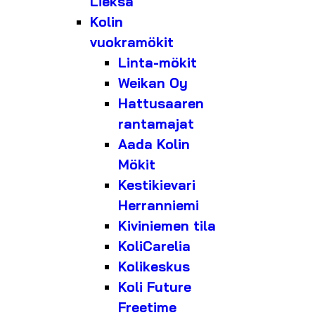
Lieksa
Kolin
vuokramökit
Linta-mökit
Weikan Oy
Hattusaaren
rantamajat
Aada Kolin
Mökit
Kestikievari
Herranniemi
Kiviniemen tila
KoliCarelia
Kolikeskus
Koli Future
Freetime