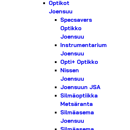
Optikot
Joensuu
Specsavers
Optikko
Joensuu
Instrumentarium
Joensuu
Opti+ Optikko
Nissen
Joensuu
Joensuun JSA
Silmäoptiikka
Metsäranta
Silmäasema
Joensuu
Silmäasema