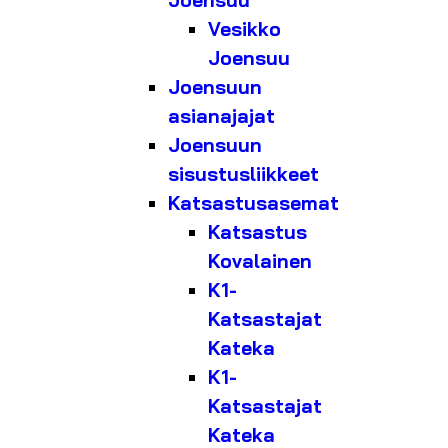
Joensuu
Vesikko
Joensuu
Joensuun
asianajajat
Joensuun
sisustusliikkeet
Katsastusasemat
Katsastus
Kovalainen
K1-
Katsastajat
Kateka
K1-
Katsastajat
Kateka