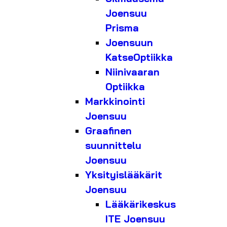
Joensuu
Prisma
Joensuun
KatseOptiikka
Niinivaaran
Optiikka
Markkinointi
Joensuu
Graafinen
suunnittelu
Joensuu
Yksityislääkärit
Joensuu
Lääkärikeskus
ITE Joensuu