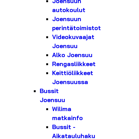
Joensuun
autokoulut
Joensuun
perintätoimistot
Videokuvaajat
Joensuu
Alko Joensuu
Rengasliikkeet
Keittiöliikkeet
Joensuussa
Bussit
Joensuu
Wilima
matkainfo
Bussit -
Aikatauluhaku