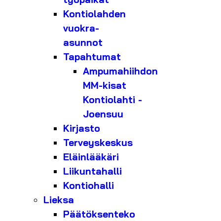
Kontiolahden
vuokra-
asunnot
Tapahtumat
Ampumahiihdon
MM-kisat
Kontiolahti -
Joensuu
Kirjasto
Terveyskeskus
Eläinlääkäri
Liikuntahalli
Kontiohalli
Lieksa
Päätöksenteko