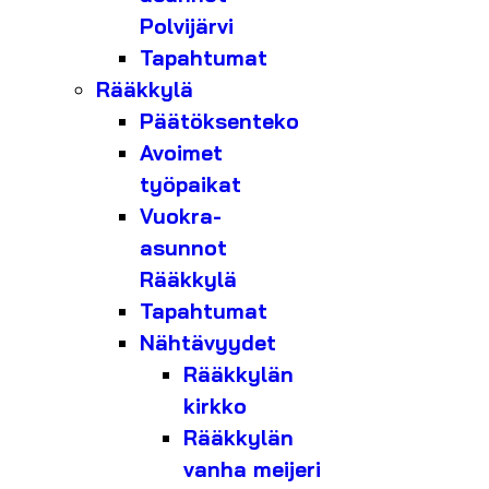
Polvijärvi
Tapahtumat
Rääkkylä
Päätöksenteko
Avoimet
työpaikat
Vuokra-
asunnot
Rääkkylä
Tapahtumat
Nähtävyydet
Rääkkylän
kirkko
Rääkkylän
vanha meijeri