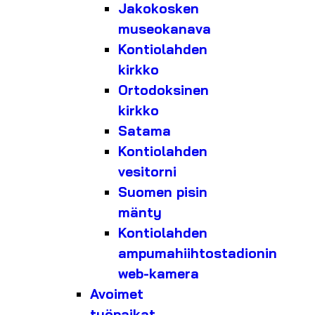
Jakokosken
museokanava
Kontiolahden
kirkko
Ortodoksinen
kirkko
Satama
Kontiolahden
vesitorni
Suomen pisin
mänty
Kontiolahden
ampumahiihtostadionin
web-kamera
Avoimet
työpaikat