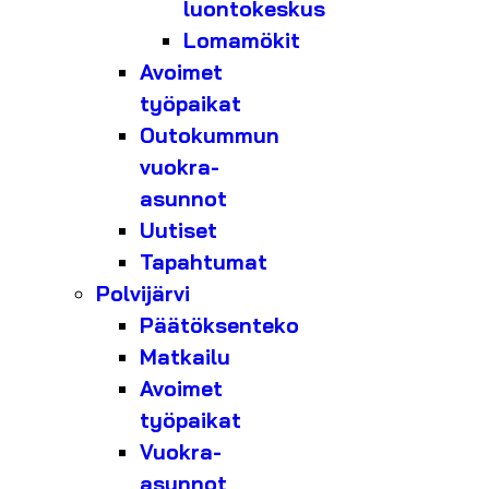
luontokeskus
Lomamökit
Avoimet
työpaikat
Outokummun
vuokra-
asunnot
Uutiset
Tapahtumat
Polvijärvi
Päätöksenteko
Matkailu
Avoimet
työpaikat
Vuokra-
asunnot