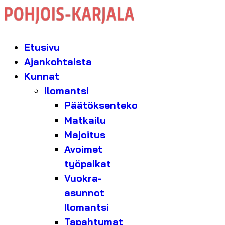
Etusivu
Ajankohtaista
Kunnat
Ilomantsi
Päätöksenteko
Matkailu
Majoitus
Avoimet
työpaikat
Vuokra-
asunnot
Ilomantsi
Tapahtumat