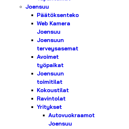
Joensuu
Päätöksenteko
Web Kamera
Joensuu
Joensuun
terveysasemat
Avoimet
työpaikat
Joensuun
toimitilat
Kokoustilat
Ravintolat
Yritykset
Autovuokraamot
Joensuu