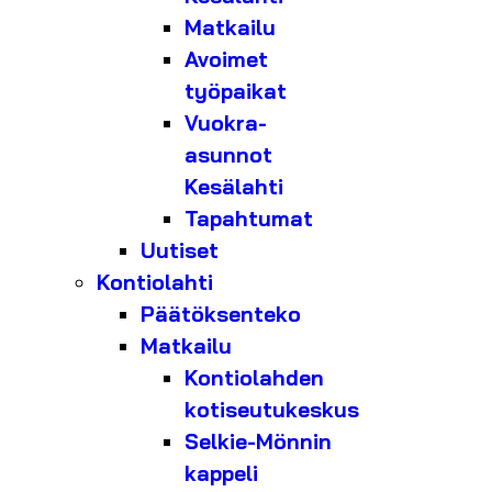
Matkailu
Avoimet
työpaikat
Vuokra-
asunnot
Kesälahti
Tapahtumat
Uutiset
Kontiolahti
Päätöksenteko
Matkailu
Kontiolahden
kotiseutukeskus
Selkie-Mönnin
kappeli