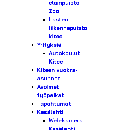
eläinpuisto
Zoo
Lasten
liikennepuisto
kitee
Yrityksiä
Autokoulut
Kitee
Kiteen vuokra-
asunnot
Avoimet
työpaikat
Tapahtumat
Kesälahti
Web-kamera
Kesälahti