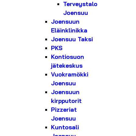
Terveystalo
Joensuu
Joensuun
Eläinklinikka
Joensuu Taksi
PKS
Kontiosuon
jätekeskus
Vuokramökki
Joensuu
Joensuun
kirpputorit
Pizzeriat
Joensuu
Kuntosali