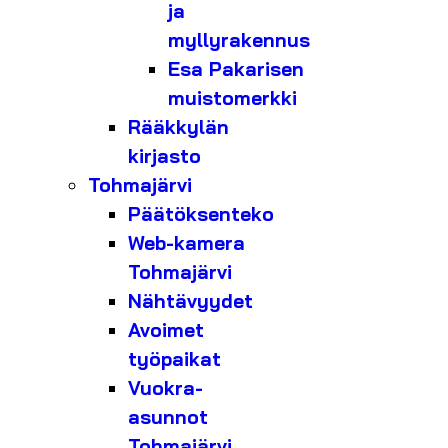
ja
myllyrakennus
Esa Pakarisen
muistomerkki
Rääkkylän
kirjasto
Tohmajärvi
Päätöksenteko
Web-kamera
Tohmajärvi
Nähtävyydet
Avoimet
työpaikat
Vuokra-
asunnot
Tohmajärvi