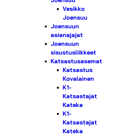
Joensuu
Vesikko
Joensuu
Joensuun
asianajajat
Joensuun
sisustusliikkeet
Katsastusasemat
Katsastus
Kovalainen
K1-
Katsastajat
Kateka
K1-
Katsastajat
Kateka