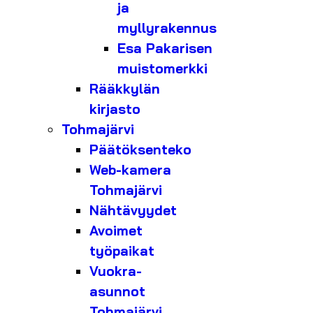
ja
myllyrakennus
Esa Pakarisen
muistomerkki
Rääkkylän
kirjasto
Tohmajärvi
Päätöksenteko
Web-kamera
Tohmajärvi
Nähtävyydet
Avoimet
työpaikat
Vuokra-
asunnot
Tohmajärvi