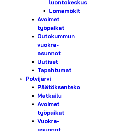
luontokeskus
Lomamökit
Avoimet
työpaikat
Outokummun
vuokra-
asunnot
Uutiset
Tapahtumat
Polvijärvi
Päätöksenteko
Matkailu
Avoimet
työpaikat
Vuokra-
asunnot