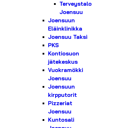
Terveystalo
Joensuu
Joensuun
Eläinklinikka
Joensuu Taksi
PKS
Kontiosuon
jätekeskus
Vuokramökki
Joensuu
Joensuun
kirpputorit
Pizzeriat
Joensuu
Kuntosali