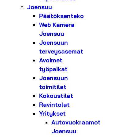
Joensuu
Päätöksenteko
Web Kamera
Joensuu
Joensuun
terveysasemat
Avoimet
työpaikat
Joensuun
toimitilat
Kokoustilat
Ravintolat
Yritykset
Autovuokraamot
Joensuu