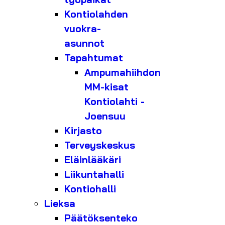
Kontiolahden
vuokra-
asunnot
Tapahtumat
Ampumahiihdon
MM-kisat
Kontiolahti -
Joensuu
Kirjasto
Terveyskeskus
Eläinlääkäri
Liikuntahalli
Kontiohalli
Lieksa
Päätöksenteko