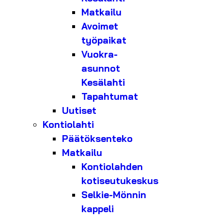
Matkailu
Avoimet
työpaikat
Vuokra-
asunnot
Kesälahti
Tapahtumat
Uutiset
Kontiolahti
Päätöksenteko
Matkailu
Kontiolahden
kotiseutukeskus
Selkie-Mönnin
kappeli