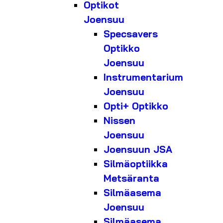
Optikot
Joensuu
Specsavers
Optikko
Joensuu
Instrumentarium
Joensuu
Opti+ Optikko
Nissen
Joensuu
Joensuun JSA
Silmäoptiikka
Metsäranta
Silmäasema
Joensuu
Silmäasema