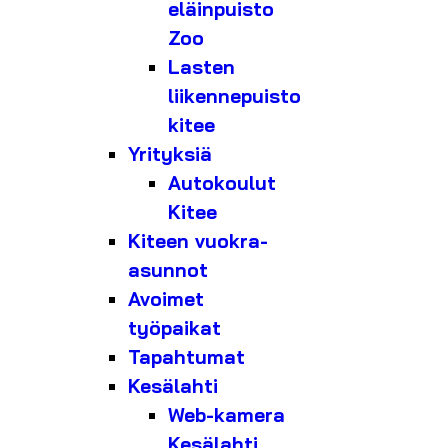
eläinpuisto
Zoo
Lasten
liikennepuisto
kitee
Yrityksiä
Autokoulut
Kitee
Kiteen vuokra-
asunnot
Avoimet
työpaikat
Tapahtumat
Kesälahti
Web-kamera
Kesälahti