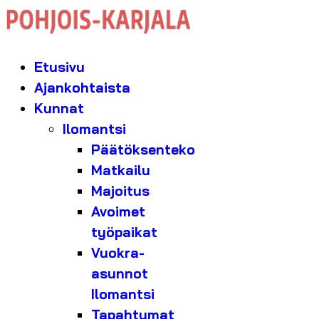
Etusivu
Ajankohtaista
Kunnat
Ilomantsi
Päätöksenteko
Matkailu
Majoitus
Avoimet
työpaikat
Vuokra-
asunnot
Ilomantsi
Tapahtumat