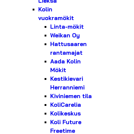
Lieksa
Kolin
vuokramökit
Linta-mökit
Weikan Oy
Hattusaaren
rantamajat
Aada Kolin
Mökit
Kestikievari
Herranniemi
Kiviniemen tila
KoliCarelia
Kolikeskus
Koli Future
Freetime