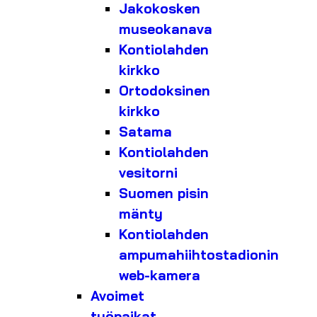
Jakokosken
museokanava
Kontiolahden
kirkko
Ortodoksinen
kirkko
Satama
Kontiolahden
vesitorni
Suomen pisin
mänty
Kontiolahden
ampumahiihtostadionin
web-kamera
Avoimet
työpaikat