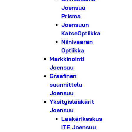
Joensuu
Prisma
Joensuun
KatseOptiikka
Niinivaaran
Optiikka
Markkinointi
Joensuu
Graafinen
suunnittelu
Joensuu
Yksityislääkärit
Joensuu
Lääkärikeskus
ITE Joensuu