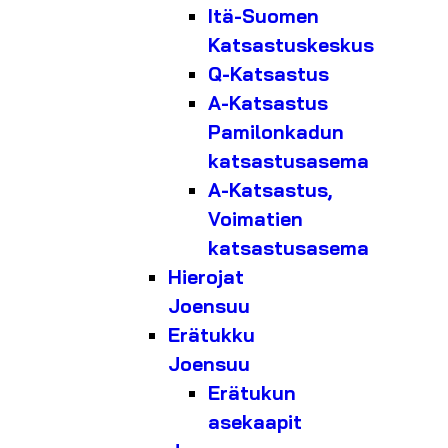
Itä-Suomen
Katsastuskeskus
Q-Katsastus
A-Katsastus
Pamilonkadun
katsastusasema
A-Katsastus,
Voimatien
katsastusasema
Hierojat
Joensuu
Erätukku
Joensuu
Erätukun
asekaapit