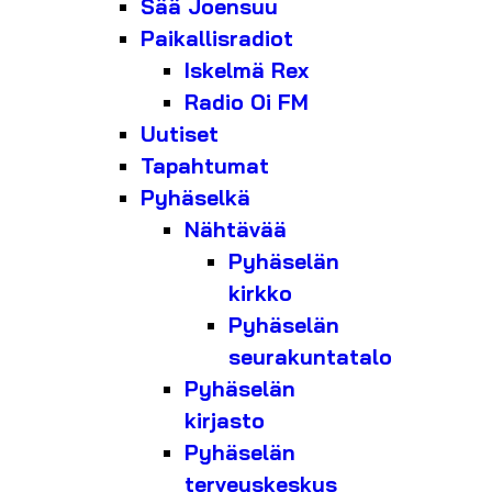
Sää Joensuu
Paikallisradiot
Iskelmä Rex
Radio Oi FM
Uutiset
Tapahtumat
Pyhäselkä
Nähtävää
Pyhäselän
kirkko
Pyhäselän
seurakuntatalo
Pyhäselän
kirjasto
Pyhäselän
terveyskeskus