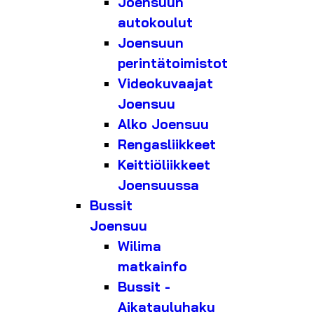
Joensuun
autokoulut
Joensuun
perintätoimistot
Videokuvaajat
Joensuu
Alko Joensuu
Rengasliikkeet
Keittiöliikkeet
Joensuussa
Bussit
Joensuu
Wilima
matkainfo
Bussit -
Aikatauluhaku