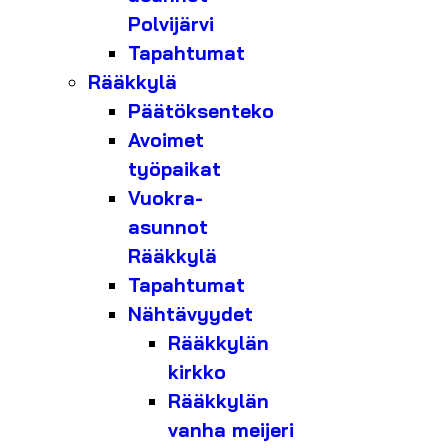
Polvijärvi
Tapahtumat
Rääkkylä
Päätöksenteko
Avoimet
työpaikat
Vuokra-
asunnot
Rääkkylä
Tapahtumat
Nähtävyydet
Rääkkylän
kirkko
Rääkkylän
vanha meijeri