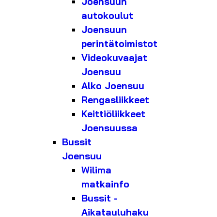
Joensuun
autokoulut
Joensuun
perintätoimistot
Videokuvaajat
Joensuu
Alko Joensuu
Rengasliikkeet
Keittiöliikkeet
Joensuussa
Bussit
Joensuu
Wilima
matkainfo
Bussit -
Aikatauluhaku