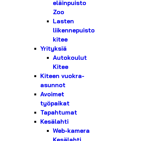
eläinpuisto
Zoo
Lasten
liikennepuisto
kitee
Yrityksiä
Autokoulut
Kitee
Kiteen vuokra-
asunnot
Avoimet
työpaikat
Tapahtumat
Kesälahti
Web-kamera
Kesälahti