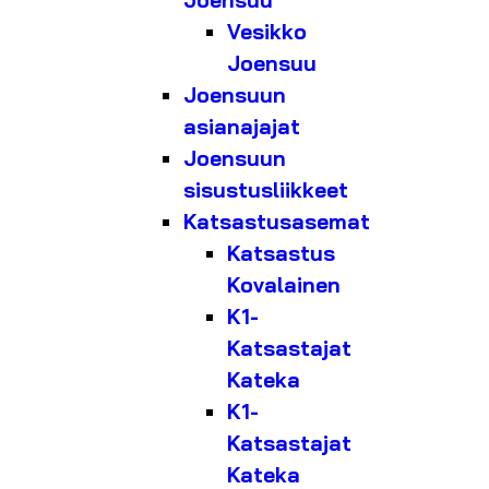
Joensuu
Vesikko
Joensuu
Joensuun
asianajajat
Joensuun
sisustusliikkeet
Katsastusasemat
Katsastus
Kovalainen
K1-
Katsastajat
Kateka
K1-
Katsastajat
Kateka