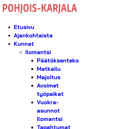
Etusivu
Ajankohtaista
Kunnat
Ilomantsi
Päätöksenteko
Matkailu
Majoitus
Avoimet
työpaikat
Vuokra-
asunnot
Ilomantsi
Tapahtumat