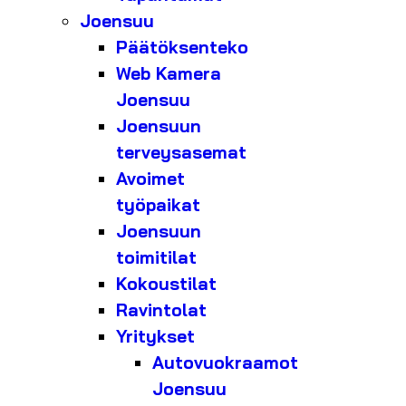
Joensuu
Päätöksenteko
Web Kamera
Joensuu
Joensuun
terveysasemat
Avoimet
työpaikat
Joensuun
toimitilat
Kokoustilat
Ravintolat
Yritykset
Autovuokraamot
Joensuu