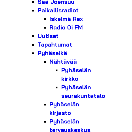
Sää Joensuu
Paikallisradiot
Iskelmä Rex
Radio Oi FM
Uutiset
Tapahtumat
Pyhäselkä
Nähtävää
Pyhäselän
kirkko
Pyhäselän
seurakuntatalo
Pyhäselän
kirjasto
Pyhäselän
terveyskeskus