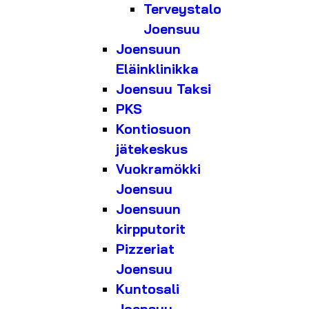
Terveystalo
Joensuu
Joensuun
Eläinklinikka
Joensuu Taksi
PKS
Kontiosuon
jätekeskus
Vuokramökki
Joensuu
Joensuun
kirpputorit
Pizzeriat
Joensuu
Kuntosali