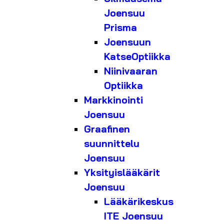
Joensuu
Prisma
Joensuun
KatseOptiikka
Niinivaaran
Optiikka
Markkinointi
Joensuu
Graafinen
suunnittelu
Joensuu
Yksityislääkärit
Joensuu
Lääkärikeskus
ITE Joensuu