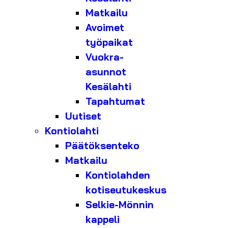
Matkailu
Avoimet
työpaikat
Vuokra-
asunnot
Kesälahti
Tapahtumat
Uutiset
Kontiolahti
Päätöksenteko
Matkailu
Kontiolahden
kotiseutukeskus
Selkie-Mönnin
kappeli