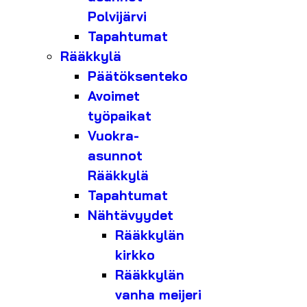
Polvijärvi
Tapahtumat
Rääkkylä
Päätöksenteko
Avoimet
työpaikat
Vuokra-
asunnot
Rääkkylä
Tapahtumat
Nähtävyydet
Rääkkylän
kirkko
Rääkkylän
vanha meijeri