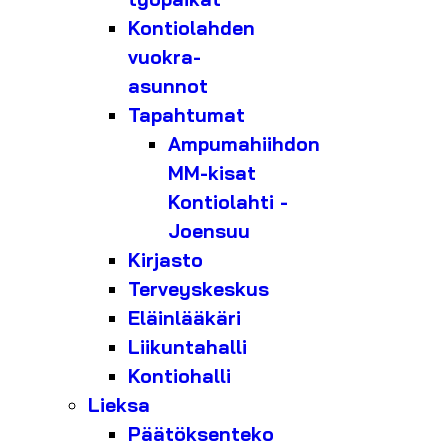
Kontiolahden
vuokra-
asunnot
Tapahtumat
Ampumahiihdon
MM-kisat
Kontiolahti -
Joensuu
Kirjasto
Terveyskeskus
Eläinlääkäri
Liikuntahalli
Kontiohalli
Lieksa
Päätöksenteko