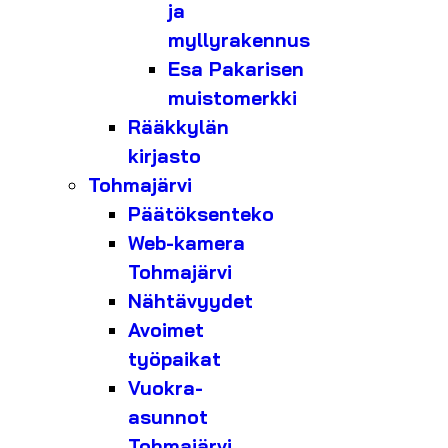
ja
myllyrakennus
Esa Pakarisen
muistomerkki
Rääkkylän
kirjasto
Tohmajärvi
Päätöksenteko
Web-kamera
Tohmajärvi
Nähtävyydet
Avoimet
työpaikat
Vuokra-
asunnot
Tohmajärvi