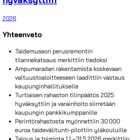
2026
Yhteenveto
Taidemuseon perusremontin
tilannekatsaus merkittiin tiedoksi
Ampumaradan rakentamista koskevaan
valtuustoaloitteeseen laadittiin vastaus
kaupunginhallitukselle
Turtiaisen rahaston tilinpäätös 2025
hyväksyttiin ja varainhoito siirretään
kaupungin pankkikumppanille
Perintörahastosta myönnettiin 30 000
euroa taidevälitunti-pilottiin yläkouluille
Talous ja toiminta 1.1.–31.5.2026 merkittiin