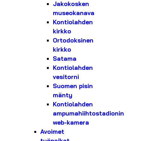
Jakokosken
museokanava
Kontiolahden
kirkko
Ortodoksinen
kirkko
Satama
Kontiolahden
vesitorni
Suomen pisin
mänty
Kontiolahden
ampumahiihtostadionin
web-kamera
Avoimet
työpaikat