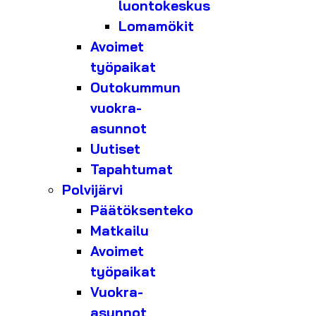
luontokeskus
Lomamökit
Avoimet
työpaikat
Outokummun
vuokra-
asunnot
Uutiset
Tapahtumat
Polvijärvi
Päätöksenteko
Matkailu
Avoimet
työpaikat
Vuokra-
asunnot