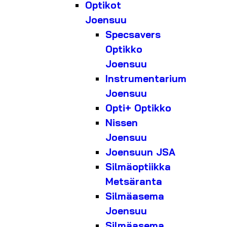
Optikot
Joensuu
Specsavers
Optikko
Joensuu
Instrumentarium
Joensuu
Opti+ Optikko
Nissen
Joensuu
Joensuun JSA
Silmäoptiikka
Metsäranta
Silmäasema
Joensuu
Silmäasema