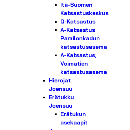
Itä-Suomen
Katsastuskeskus
Q-Katsastus
A-Katsastus
Pamilonkadun
katsastusasema
A-Katsastus,
Voimatien
katsastusasema
Hierojat
Joensuu
Erätukku
Joensuu
Erätukun
asekaapit