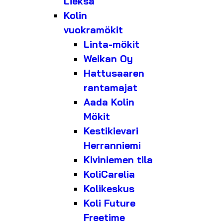
Lieksa
Kolin
vuokramökit
Linta-mökit
Weikan Oy
Hattusaaren
rantamajat
Aada Kolin
Mökit
Kestikievari
Herranniemi
Kiviniemen tila
KoliCarelia
Kolikeskus
Koli Future
Freetime