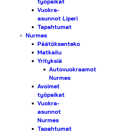
työpaikat
Vuokra-
asunnot Liperi
Tapahtumat
Nurmes
Päätöksenteko
Matkailu
Yrityksiä
Autovuokraamot
Nurmes
Avoimet
työpaikat
Vuokra-
asunnot
Nurmes
Tapahtumat