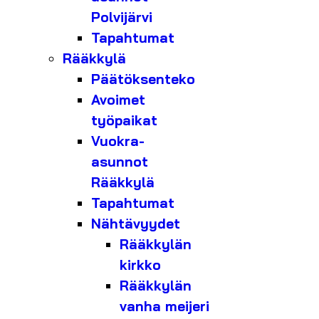
Polvijärvi
Tapahtumat
Rääkkylä
Päätöksenteko
Avoimet
työpaikat
Vuokra-
asunnot
Rääkkylä
Tapahtumat
Nähtävyydet
Rääkkylän
kirkko
Rääkkylän
vanha meijeri