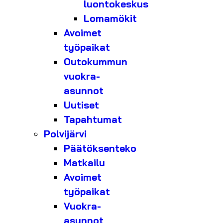
luontokeskus
Lomamökit
Avoimet
työpaikat
Outokummun
vuokra-
asunnot
Uutiset
Tapahtumat
Polvijärvi
Päätöksenteko
Matkailu
Avoimet
työpaikat
Vuokra-
asunnot