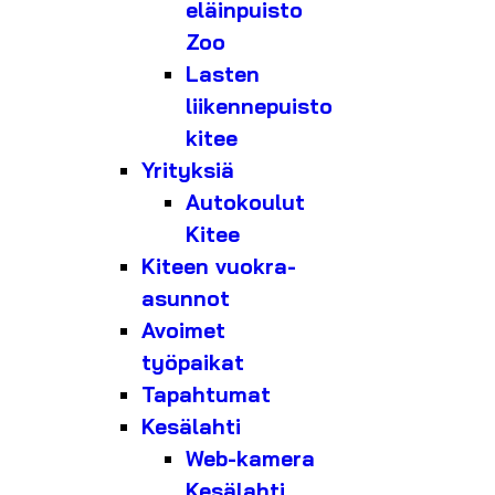
eläinpuisto
Zoo
Lasten
liikennepuisto
kitee
Yrityksiä
Autokoulut
Kitee
Kiteen vuokra-
asunnot
Avoimet
työpaikat
Tapahtumat
Kesälahti
Web-kamera
Kesälahti