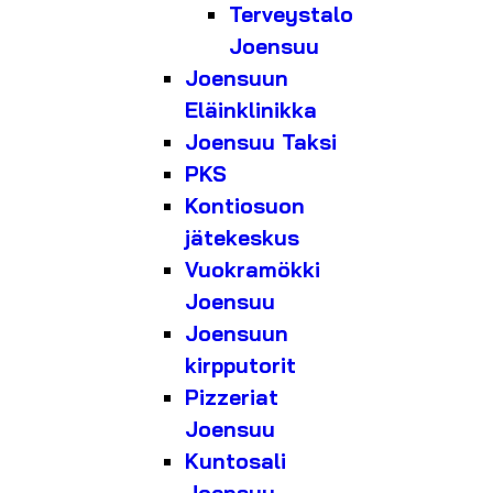
Terveystalo
Joensuu
Joensuun
Eläinklinikka
Joensuu Taksi
PKS
Kontiosuon
jätekeskus
Vuokramökki
Joensuu
Joensuun
kirpputorit
Pizzeriat
Joensuu
Kuntosali