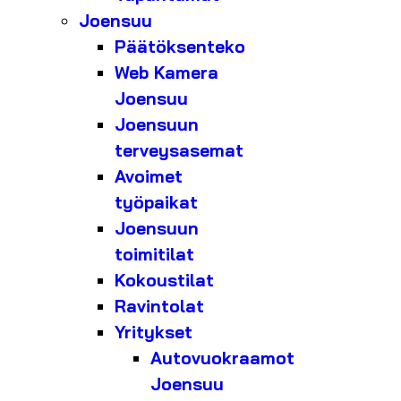
Joensuu
Päätöksenteko
Web Kamera
Joensuu
Joensuun
terveysasemat
Avoimet
työpaikat
Joensuun
toimitilat
Kokoustilat
Ravintolat
Yritykset
Autovuokraamot
Joensuu