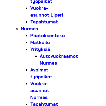
työpaikat
Vuokra-
asunnot Liperi
Tapahtumat
Nurmes
Päätöksenteko
Matkailu
Yrityksiä
Autovuokraamot
Nurmes
Avoimet
työpaikat
Vuokra-
asunnot
Nurmes
Tapahtumat