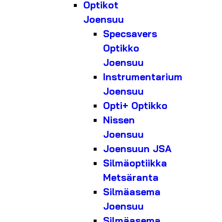
Optikot
Joensuu
Specsavers
Optikko
Joensuu
Instrumentarium
Joensuu
Opti+ Optikko
Nissen
Joensuu
Joensuun JSA
Silmäoptiikka
Metsäranta
Silmäasema
Joensuu
Silmäasema