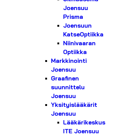
Joensuu
Prisma
Joensuun
KatseOptiikka
Niinivaaran
Optiikka
Markkinointi
Joensuu
Graafinen
suunnittelu
Joensuu
Yksityislääkärit
Joensuu
Lääkärikeskus
ITE Joensuu