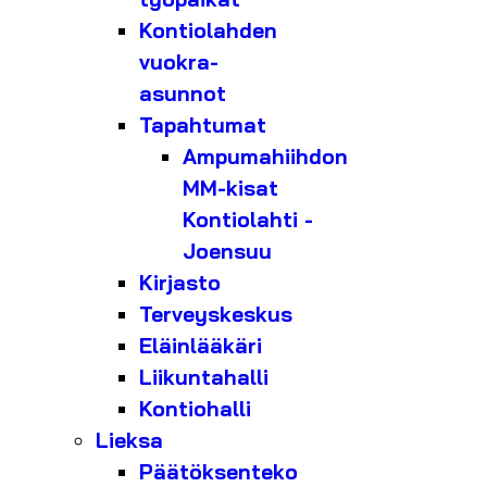
Kontiolahden
vuokra-
asunnot
Tapahtumat
Ampumahiihdon
MM-kisat
Kontiolahti -
Joensuu
Kirjasto
Terveyskeskus
Eläinlääkäri
Liikuntahalli
Kontiohalli
Lieksa
Päätöksenteko