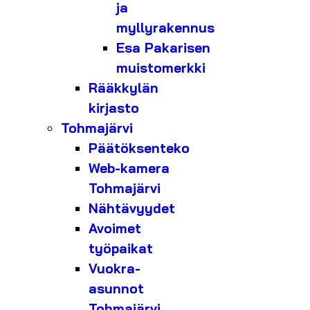
ja
myllyrakennus
Esa Pakarisen
muistomerkki
Rääkkylän
kirjasto
Tohmajärvi
Päätöksenteko
Web-kamera
Tohmajärvi
Nähtävyydet
Avoimet
työpaikat
Vuokra-
asunnot
Tohmajärvi