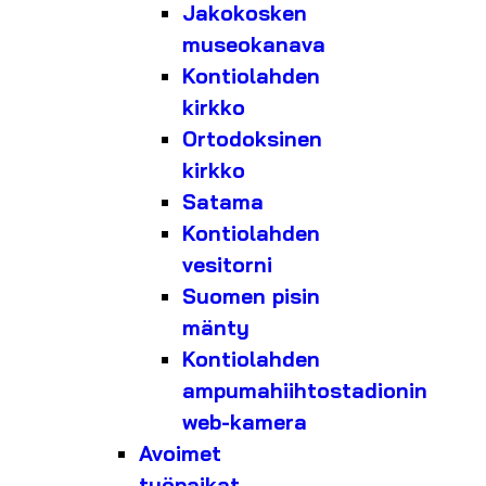
Jakokosken
museokanava
Kontiolahden
kirkko
Ortodoksinen
kirkko
Satama
Kontiolahden
vesitorni
Suomen pisin
mänty
Kontiolahden
ampumahiihtostadionin
web-kamera
Avoimet
työpaikat