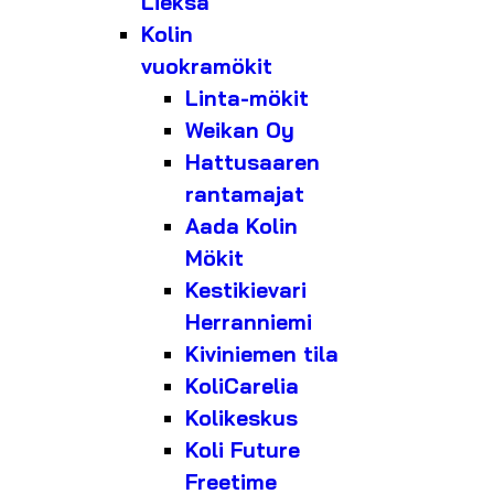
Lieksa
Kolin
vuokramökit
Linta-mökit
Weikan Oy
Hattusaaren
rantamajat
Aada Kolin
Mökit
Kestikievari
Herranniemi
Kiviniemen tila
KoliCarelia
Kolikeskus
Koli Future
Freetime