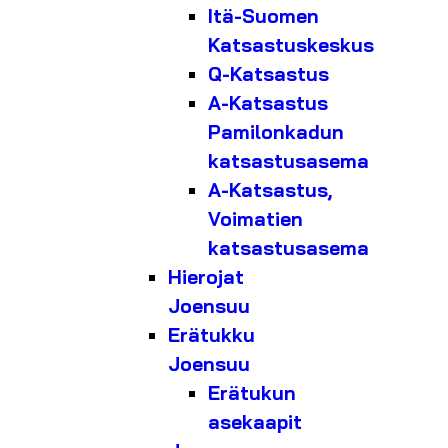
Itä-Suomen
Katsastuskeskus
Q-Katsastus
A-Katsastus
Pamilonkadun
katsastusasema
A-Katsastus,
Voimatien
katsastusasema
Hierojat
Joensuu
Erätukku
Joensuu
Erätukun
asekaapit