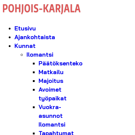
Etusivu
Ajankohtaista
Kunnat
Ilomantsi
Päätöksenteko
Matkailu
Majoitus
Avoimet
työpaikat
Vuokra-
asunnot
Ilomantsi
Tapahtumat