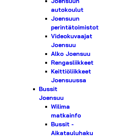
Joensuun
autokoulut
Joensuun
perintätoimistot
Videokuvaajat
Joensuu
Alko Joensuu
Rengasliikkeet
Keittiöliikkeet
Joensuussa
Bussit
Joensuu
Wilima
matkainfo
Bussit -
Aikatauluhaku