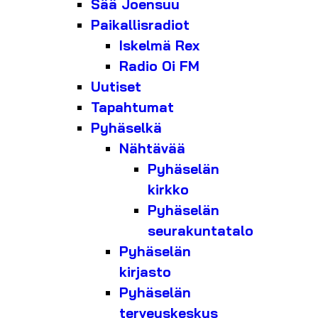
Sää Joensuu
Paikallisradiot
Iskelmä Rex
Radio Oi FM
Uutiset
Tapahtumat
Pyhäselkä
Nähtävää
Pyhäselän
kirkko
Pyhäselän
seurakuntatalo
Pyhäselän
kirjasto
Pyhäselän
terveyskeskus