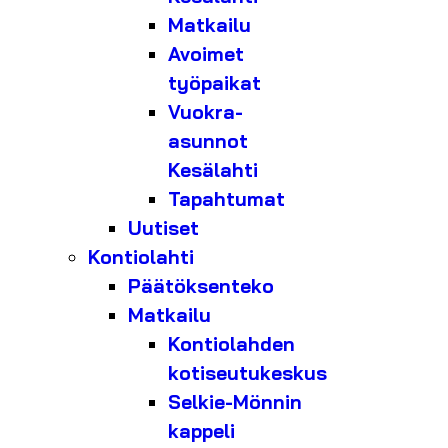
Matkailu
Avoimet
työpaikat
Vuokra-
asunnot
Kesälahti
Tapahtumat
Uutiset
Kontiolahti
Päätöksenteko
Matkailu
Kontiolahden
kotiseutukeskus
Selkie-Mönnin
kappeli