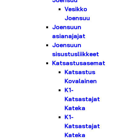
Joensuu
Vesikko
Joensuu
Joensuun
asianajajat
Joensuun
sisustusliikkeet
Katsastusasemat
Katsastus
Kovalainen
K1-
Katsastajat
Kateka
K1-
Katsastajat
Kateka