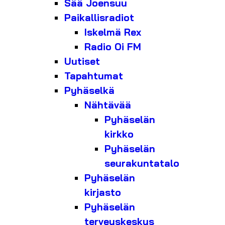
Sää Joensuu
Paikallisradiot
Iskelmä Rex
Radio Oi FM
Uutiset
Tapahtumat
Pyhäselkä
Nähtävää
Pyhäselän
kirkko
Pyhäselän
seurakuntatalo
Pyhäselän
kirjasto
Pyhäselän
terveyskeskus