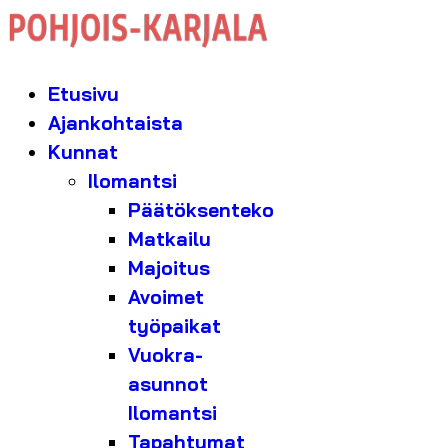
Etusivu
Ajankohtaista
Kunnat
Ilomantsi
Päätöksenteko
Matkailu
Majoitus
Avoimet
työpaikat
Vuokra-
asunnot
Ilomantsi
Tapahtumat