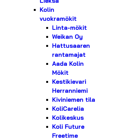
Lieksa
Kolin
vuokramökit
Linta-mökit
Weikan Oy
Hattusaaren
rantamajat
Aada Kolin
Mökit
Kestikievari
Herranniemi
Kiviniemen tila
KoliCarelia
Kolikeskus
Koli Future
Freetime