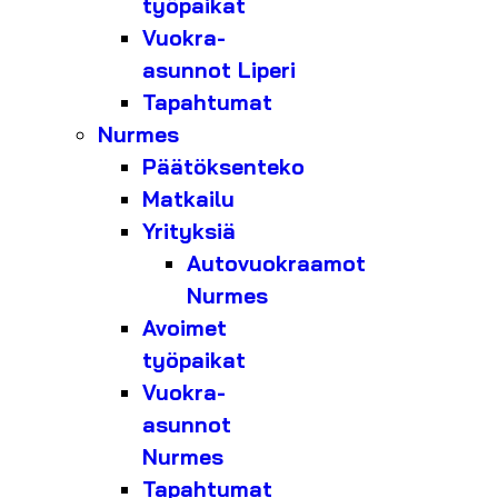
työpaikat
Vuokra-
asunnot Liperi
Tapahtumat
Nurmes
Päätöksenteko
Matkailu
Yrityksiä
Autovuokraamot
Nurmes
Avoimet
työpaikat
Vuokra-
asunnot
Nurmes
Tapahtumat