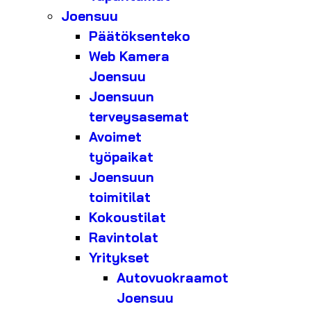
Joensuu
Päätöksenteko
Web Kamera
Joensuu
Joensuun
terveysasemat
Avoimet
työpaikat
Joensuun
toimitilat
Kokoustilat
Ravintolat
Yritykset
Autovuokraamot
Joensuu