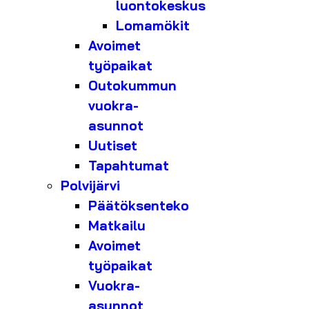
luontokeskus
Lomamökit
Avoimet
työpaikat
Outokummun
vuokra-
asunnot
Uutiset
Tapahtumat
Polvijärvi
Päätöksenteko
Matkailu
Avoimet
työpaikat
Vuokra-
asunnot