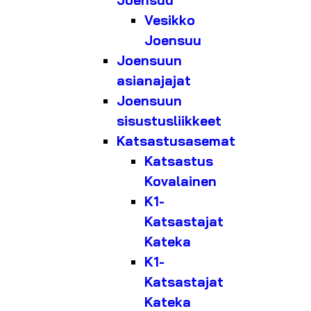
Joensuu
Vesikko
Joensuu
Joensuun
asianajajat
Joensuun
sisustusliikkeet
Katsastusasemat
Katsastus
Kovalainen
K1-
Katsastajat
Kateka
K1-
Katsastajat
Kateka