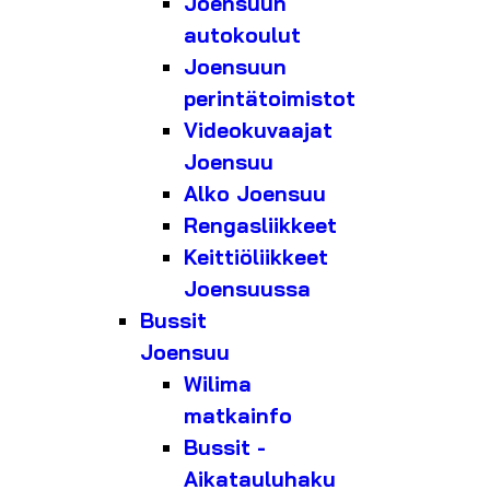
Joensuun
autokoulut
Joensuun
perintätoimistot
Videokuvaajat
Joensuu
Alko Joensuu
Rengasliikkeet
Keittiöliikkeet
Joensuussa
Bussit
Joensuu
Wilima
matkainfo
Bussit -
Aikatauluhaku