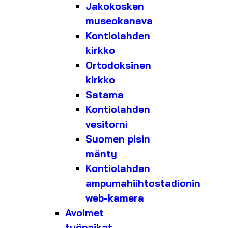
Jakokosken
museokanava
Kontiolahden
kirkko
Ortodoksinen
kirkko
Satama
Kontiolahden
vesitorni
Suomen pisin
mänty
Kontiolahden
ampumahiihtostadionin
web-kamera
Avoimet
työpaikat