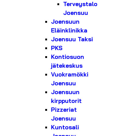
Terveystalo
Joensuu
Joensuun
Eläinklinikka
Joensuu Taksi
PKS
Kontiosuon
jätekeskus
Vuokramökki
Joensuu
Joensuun
kirpputorit
Pizzeriat
Joensuu
Kuntosali