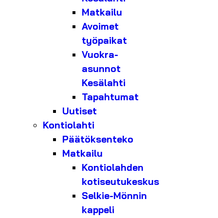
Matkailu
Avoimet
työpaikat
Vuokra-
asunnot
Kesälahti
Tapahtumat
Uutiset
Kontiolahti
Päätöksenteko
Matkailu
Kontiolahden
kotiseutukeskus
Selkie-Mönnin
kappeli