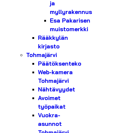
ja
myllyrakennus
Esa Pakarisen
muistomerkki
Rääkkylän
kirjasto
Tohmajärvi
Päätöksenteko
Web-kamera
Tohmajärvi
Nähtävyydet
Avoimet
työpaikat
Vuokra-
asunnot
Tohmajärvi