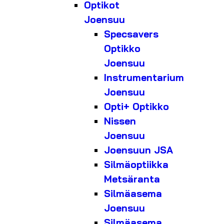
Optikot
Joensuu
Specsavers
Optikko
Joensuu
Instrumentarium
Joensuu
Opti+ Optikko
Nissen
Joensuu
Joensuun JSA
Silmäoptiikka
Metsäranta
Silmäasema
Joensuu
Silmäasema