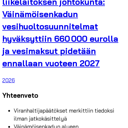
liikelaitoksen johtokunta:
Väinämöisenkadun
vesihuoltosuunnitelmat
hyväksyttiin 660 000 eurolla
ja vesimaksut pidetään
ennallaan vuoteen 2027
2026
Yhteenveto
Viranhaltijapäätökset merkittiin tiedoksi
ilman jatkokäsittelyä
Väinämöisenkadun alueen