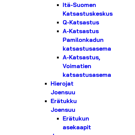
Itä-Suomen
Katsastuskeskus
Q-Katsastus
A-Katsastus
Pamilonkadun
katsastusasema
A-Katsastus,
Voimatien
katsastusasema
Hierojat
Joensuu
Erätukku
Joensuu
Erätukun
asekaapit