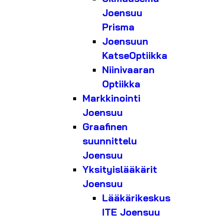
Joensuu
Prisma
Joensuun
KatseOptiikka
Niinivaaran
Optiikka
Markkinointi
Joensuu
Graafinen
suunnittelu
Joensuu
Yksityislääkärit
Joensuu
Lääkärikeskus
ITE Joensuu