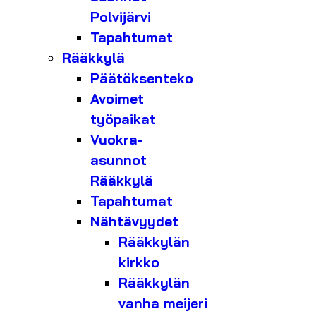
Polvijärvi
Tapahtumat
Rääkkylä
Päätöksenteko
Avoimet
työpaikat
Vuokra-
asunnot
Rääkkylä
Tapahtumat
Nähtävyydet
Rääkkylän
kirkko
Rääkkylän
vanha meijeri