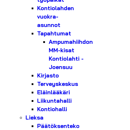
Kontiolahden
vuokra-
asunnot
Tapahtumat
Ampumahiihdon
MM-kisat
Kontiolahti -
Joensuu
Kirjasto
Terveyskeskus
Eläinlääkäri
Liikuntahalli
Kontiohalli
Lieksa
Päätöksenteko