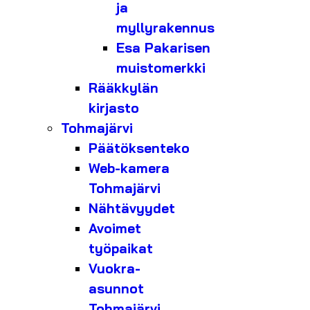
ja
myllyrakennus
Esa Pakarisen
muistomerkki
Rääkkylän
kirjasto
Tohmajärvi
Päätöksenteko
Web-kamera
Tohmajärvi
Nähtävyydet
Avoimet
työpaikat
Vuokra-
asunnot
Tohmajärvi