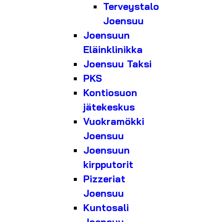
Terveystalo
Joensuu
Joensuun
Eläinklinikka
Joensuu Taksi
PKS
Kontiosuon
jätekeskus
Vuokramökki
Joensuu
Joensuun
kirpputorit
Pizzeriat
Joensuu
Kuntosali