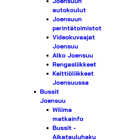
Joensuun
autokoulut
Joensuun
perintätoimistot
Videokuvaajat
Joensuu
Alko Joensuu
Rengasliikkeet
Keittiöliikkeet
Joensuussa
Bussit
Joensuu
Wilima
matkainfo
Bussit -
Aikatauluhaku