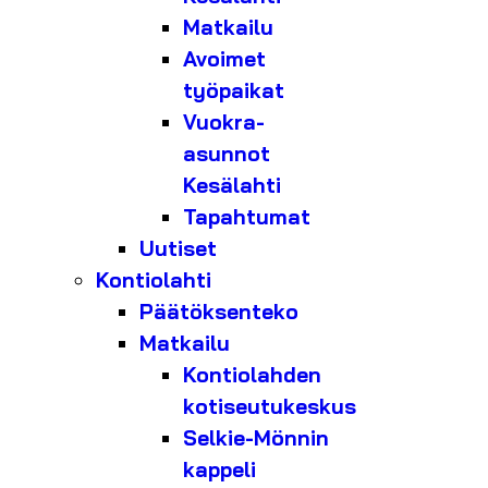
Matkailu
Avoimet
työpaikat
Vuokra-
asunnot
Kesälahti
Tapahtumat
Uutiset
Kontiolahti
Päätöksenteko
Matkailu
Kontiolahden
kotiseutukeskus
Selkie-Mönnin
kappeli