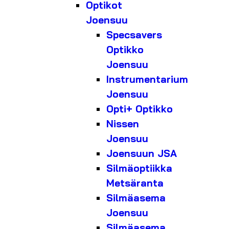
Optikot
Joensuu
Specsavers
Optikko
Joensuu
Instrumentarium
Joensuu
Opti+ Optikko
Nissen
Joensuu
Joensuun JSA
Silmäoptiikka
Metsäranta
Silmäasema
Joensuu
Silmäasema