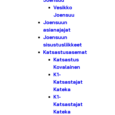
Joensuu
Vesikko
Joensuu
Joensuun
asianajajat
Joensuun
sisustusliikkeet
Katsastusasemat
Katsastus
Kovalainen
K1-
Katsastajat
Kateka
K1-
Katsastajat
Kateka