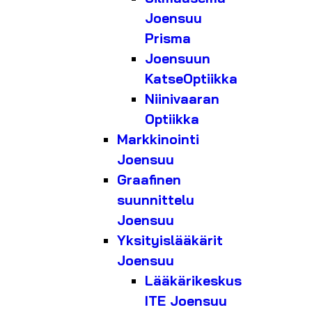
Joensuu
Prisma
Joensuun
KatseOptiikka
Niinivaaran
Optiikka
Markkinointi
Joensuu
Graafinen
suunnittelu
Joensuu
Yksityislääkärit
Joensuu
Lääkärikeskus
ITE Joensuu