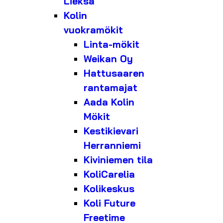
Lieksa
Kolin
vuokramökit
Linta-mökit
Weikan Oy
Hattusaaren
rantamajat
Aada Kolin
Mökit
Kestikievari
Herranniemi
Kiviniemen tila
KoliCarelia
Kolikeskus
Koli Future
Freetime