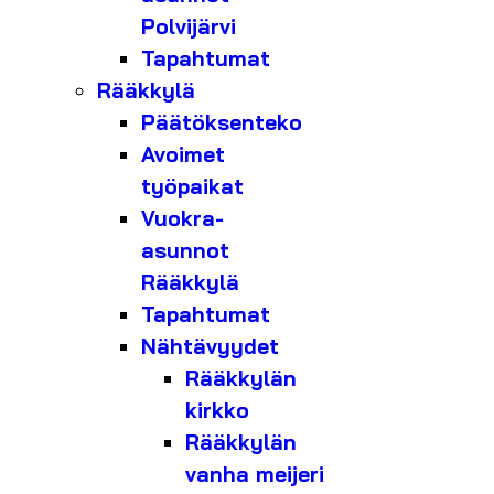
Polvijärvi
Tapahtumat
Rääkkylä
Päätöksenteko
Avoimet
työpaikat
Vuokra-
asunnot
Rääkkylä
Tapahtumat
Nähtävyydet
Rääkkylän
kirkko
Rääkkylän
vanha meijeri