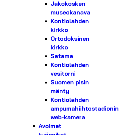
Jakokosken
museokanava
Kontiolahden
kirkko
Ortodoksinen
kirkko
Satama
Kontiolahden
vesitorni
Suomen pisin
mänty
Kontiolahden
ampumahiihtostadionin
web-kamera
Avoimet
työpaikat