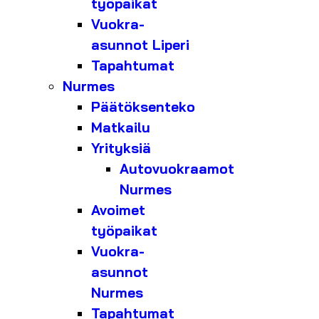
työpaikat
Vuokra-
asunnot Liperi
Tapahtumat
Nurmes
Päätöksenteko
Matkailu
Yrityksiä
Autovuokraamot
Nurmes
Avoimet
työpaikat
Vuokra-
asunnot
Nurmes
Tapahtumat