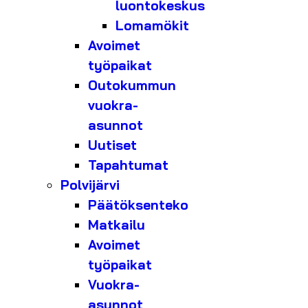
luontokeskus
Lomamökit
Avoimet
työpaikat
Outokummun
vuokra-
asunnot
Uutiset
Tapahtumat
Polvijärvi
Päätöksenteko
Matkailu
Avoimet
työpaikat
Vuokra-
asunnot