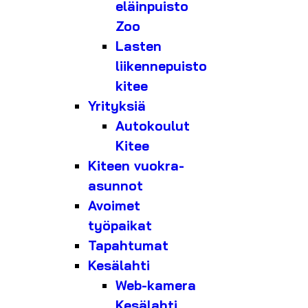
eläinpuisto
Zoo
Lasten
liikennepuisto
kitee
Yrityksiä
Autokoulut
Kitee
Kiteen vuokra-
asunnot
Avoimet
työpaikat
Tapahtumat
Kesälahti
Web-kamera
Kesälahti