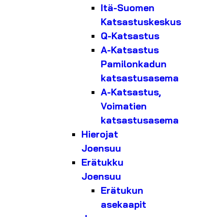
Itä-Suomen
Katsastuskeskus
Q-Katsastus
A-Katsastus
Pamilonkadun
katsastusasema
A-Katsastus,
Voimatien
katsastusasema
Hierojat
Joensuu
Erätukku
Joensuu
Erätukun
asekaapit