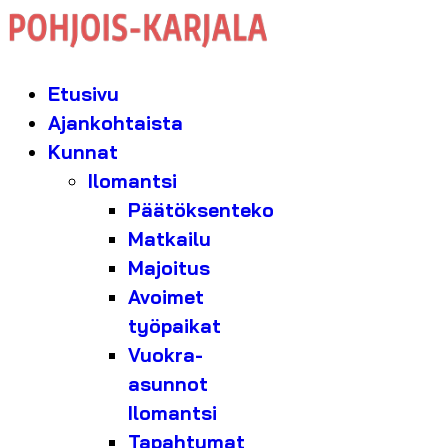
Etusivu
Ajankohtaista
Kunnat
Ilomantsi
Päätöksenteko
Matkailu
Majoitus
Avoimet
työpaikat
Vuokra-
asunnot
Ilomantsi
Tapahtumat