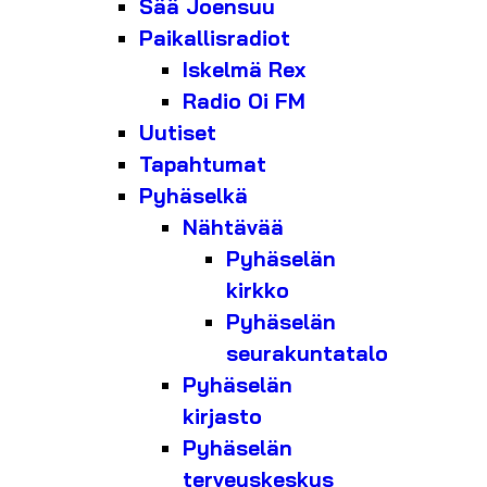
Sää Joensuu
Paikallisradiot
Iskelmä Rex
Radio Oi FM
Uutiset
Tapahtumat
Pyhäselkä
Nähtävää
Pyhäselän
kirkko
Pyhäselän
seurakuntatalo
Pyhäselän
kirjasto
Pyhäselän
terveyskeskus