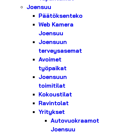
Joensuu
Päätöksenteko
Web Kamera
Joensuu
Joensuun
terveysasemat
Avoimet
työpaikat
Joensuun
toimitilat
Kokoustilat
Ravintolat
Yritykset
Autovuokraamot
Joensuu