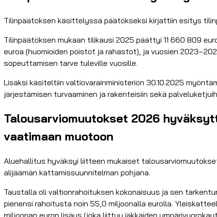
Tilinpäätöksen käsittelyssä päätökseksi kirjattiin esitys ti
Tilinpäätöksen mukaan tilikausi 2025 päättyi 11 660 809 euro
euroa (huomioiden poistot ja rahastot), ja vuosien 2023–202
sopeuttamisen tarve tuleville vuosille.
Lisäksi käsiteltiin valtiovarainministeriön 30.10.2025 myöntä
järjestämisen turvaaminen ja rakenteisiin sekä palveluketju
Talousarviomuutokset 2026 hyväksyttii
vaatimaan muotoon
Aluehallitus hyväksyi liitteen mukaiset talousarviomuutokset
alijäämän kattamissuunnitelman pohjana.
Taustalla oli valtionrahoituksen kokonaisuus ja sen tarkentu
pienensi rahoitusta noin 55,0 miljoonalla eurolla. Yleiskatte
miljoonan euron lisäys (joka liittyy iäkkäiden ympärivuorok