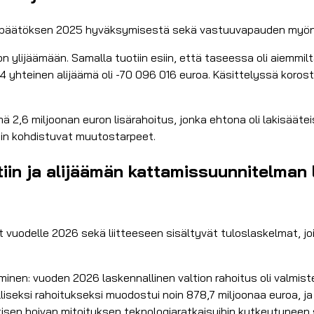
linpäätöksen 2025 hyväksymisestä sekä vastuuvapauden myöntämi
n ylijäämään. Samalla tuotiin esiin, että taseessa oli aiemmi
4 yhteinen alijäämä oli -70 096 016 euroa. Käsittelyssä koros
mä 2,6 miljoonan euron lisärahoitus, jonka ehtona oli lakisäät
ihin kohdistuvat muutostarpeet.
n ja alijäämän kattamissuunnitelman l
 vuodelle 2026 sekä liitteeseen sisältyvät tuloslaskelmat, joi
minen: vuoden 2026 laskennallinen valtion rahoitus oli valmis
elliseksi rahoitukseksi muodostui noin 878,7 miljoonaa euroa, ja
autisen hoivan mitoituksen teknologiaratkaisuihin kytkeytynee