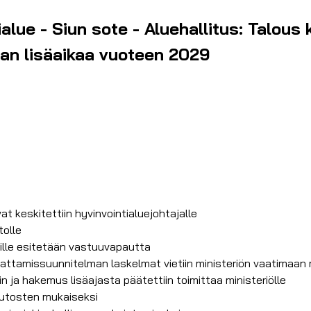
alue - Siun sote - Aluehallitus: Talous
aan lisäaikaa vuoteen 2029
at keskitettiin hyvinvointialuejohtajalle
tolle
sille esitetään vastuuvapautta
kattamissuunnitelman laskelmat vietiin ministeriön vaatimaa
ja hakemus lisäajasta päätettiin toimittaa ministeriölle
uutosten mukaiseksi