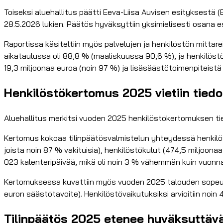
Toiseksi aluehallitus päätti Eeva-Liisa Auvisen esityksestä 
28.5.2026 lukien. Päätös hyväksyttiin yksimielisesti osana 
Raportissa käsiteltiin myös palvelujen ja henkilöstön mitta
aikataulussa oli 88,8 % (maaliskuussa 90,6 %), ja henkilöst
19,3 miljoonaa euroa (noin 97 %) ja lisäsäästötoimenpiteistä
Henkilöstökertomus 2025 vietiin tiedo
Aluehallitus merkitsi vuoden 2025 henkilöstökertomuksen tiedo
Kertomus kokoaa tilinpäätösvalmistelun yhteydessä henkilö
joista noin 87 % vakituisia), henkilöstökulut (474,5 miljoona
023 kalenteripäivää, mikä oli noin 3 % vähemmän kuin vuonn
Kertomuksessa kuvattiin myös vuoden 2025 talouden sopeutt
euron säästötavoite). Henkilöstövaikutuksiksi arvioitiin noin 
Tilinpäätös 2025 etenee hyväksyttäväks