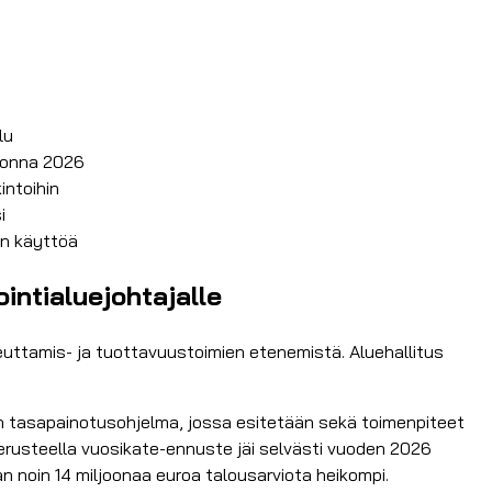
lu
vuonna 2026
intoihin
i
en käyttöä
intialuejohtajalle
euttamis- ja tuottavuustoimien etenemistä. Aluehallitus
en tasapainotusohjelma, jossa esitetään sekä toimenpiteet
perusteella vuosikate-ennuste jäi selvästi vuoden 2026
an noin 14 miljoonaa euroa talousarviota heikompi.