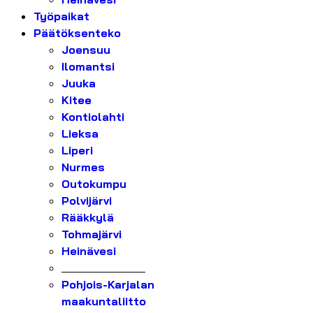
Työpaikat
Päätöksenteko
Joensuu
Ilomantsi
Juuka
Kitee
Kontiolahti
Lieksa
Liperi
Nurmes
Outokumpu
Polvijärvi
Rääkkylä
Tohmajärvi
Heinävesi
_______________
Pohjois-Karjalan
maakuntaliitto