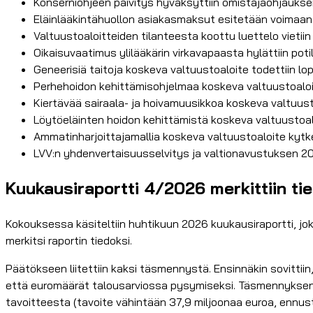
Konserniohjeen päivitys hyväksyttiin omistajaohjauksen
Eläinlääkintähuollon asiakasmaksut esitetään voimaan
Valtuustoaloitteiden tilanteesta koottu luettelo vietiin
Oikaisuvaatimus ylilääkärin virkavapaasta hylättiin pot
Geneerisiä taitoja koskeva valtuustoaloite todettiin lo
Perhehoidon kehittämisohjelmaa koskeva valtuustoaloite 
Kiertävää sairaala- ja hoivamuusikkoa koskeva valtuus
Löytöeläinten hoidon kehittämistä koskeva valtuustoaloi
Ammatinharjoittajamallia koskeva valtuustoaloite kytk
LVV:n yhdenvertaisuusselvitys ja valtionavustuksen 20
Kuukausiraportti 4/2026 merkittiin tied
Kokouksessa käsiteltiin huhtikuun 2026 kuukausiraportti, jo
merkitsi raportin tiedoksi.
Päätökseen liitettiin kaksi täsmennystä. Ensinnäkin sovitti
että euromäärät talousarviossa pysymiseksi. Täsmennyksen ta
tavoitteesta (tavoite vähintään 37,9 miljoonaa euroa, ennust