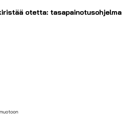
 kiristää otetta: tasapainotusohjelma
n muotoon