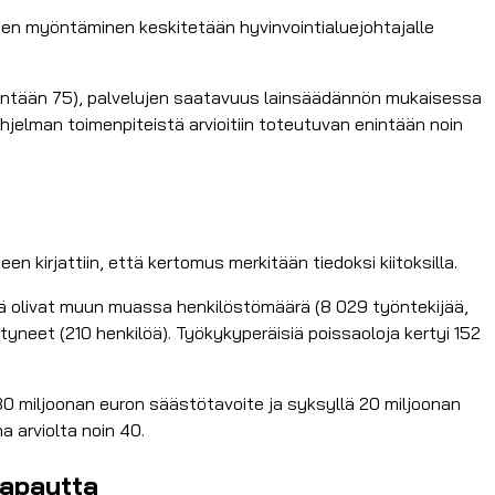
upien myöntäminen keskitetään hyvinvointialuejohtajalle
ähintään 75), palvelujen saatavuus lainsäädännön mukaisessa
jelman toimenpiteistä arvioitiin toteutuvan enintään noin
 kirjattiin, että kertomus merkitään tiedoksi kiitoksilla.
ä olivat muun muassa henkilöstömäärä (8 029 työntekijää,
tyneet (210 henkilöä). Työkykyperäisiä poissaoloja kertyi 152
 miljoonan euron säästötavoite ja syksyllä 20 miljoonan
a arviolta noin 40.
vapautta