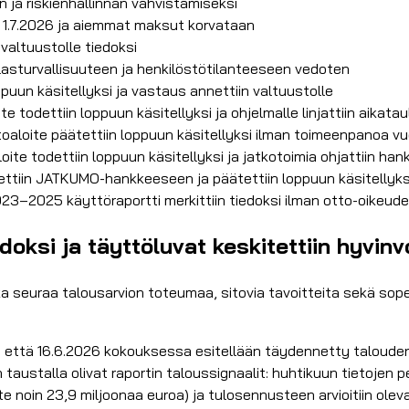
 ja riskienhallinnan vahvistamiseksi
 1.7.2026 ja aiemmat maksut korvataan
 valtuustolle tiedoksi
ilasturvallisuuteen ja henkilöstötilanteeseen vedoten
ppuun käsitellyksi ja vastaus annettiin valtuustolle
todettiin loppuun käsitellyksi ja ohjelmalle linjattiin aikatau
toaloite päätettiin loppuun käsitellyksi ilman toimeenpanoa 
te todettiin loppuun käsitellyksi ja jatkotoimia ohjattiin hank
ettiin JATKUMO-hankkeeseen ja päätettiin loppuun käsitellyks
23–2025 käyttöraportti merkittiin tiedoksi ilman otto-oikeud
oksi ja täyttöluvat keskitettiin hyvinvo
ka seuraa talousarvion toteumaa, sitovia tavoitteita sekä sop
in, että 16.6.2026 kokouksessa esitellään täydennetty taloud
ustalla olivat raportin taloussignaalit: huhtikuun tietojen 
e noin 23,9 miljoonaa euroa) ja tulosennusteen arvioitiin olev