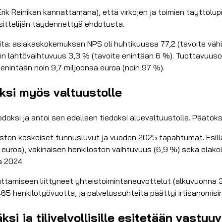
(Erik Reinikan kannattamana), että virkojen ja toimien täyttöl
esittelijän täydennettyä ehdotusta.
reita: asiakaskokemuksen NPS oli huhtikuussa 77,2 (tavoite v
ön lähtövaihtuvuus 3,3 % (tavoite enintään 6 %). Tuottavuusoh
 enintään noin 9,7 miljoonaa euroa (noin 97 %).
ksi myös valtuustolle
ksi ja antoi sen edelleen tiedoksi aluevaltuustolle. Päätökseen
stön keskeiset tunnusluvut ja vuoden 2025 tapahtumat. Esill
a euroa), vakinaisen henkilöstön vaihtuvuus (6,9 %) sekä eläköi
a 2024.
amiseen liittyneet yhteistoimintaneuvottelut (alkuvuonna 30
465 henkilötyövuotta, ja palvelussuhteita päättyi irtisanomisin
i ja tilivelvollisille esitetään vastuu