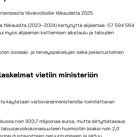
sestä tilivelvollisille tilikaudelta 2025.
lta tilikausilta (2023–2024) kertynyttä alijäämää -57 594 564
tui myös alijäämän kattamisen aikataulu ja talouden
eisten sosiaali- ja terveyspalvelujen sekä pelastustoimen
askelmat vietiin ministeriön
ta käytetään valtiovarainministeriölle toimitettavan
telussa noin 933,7 miljoonaa euroa, mutta siirtymätasaus
 talousarviokokonaisuuteen huomioitiin lisäksi noin 2,0
n sopeutustavoitteen peruuntumiseen ja siirtyy