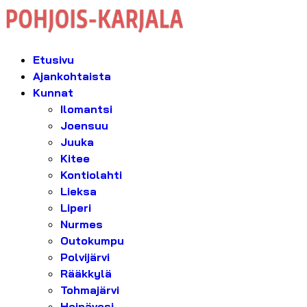
Etusivu
Ajankohtaista
Kunnat
Ilomantsi
Joensuu
Juuka
Kitee
Kontiolahti
Lieksa
Liperi
Nurmes
Outokumpu
Polvijärvi
Rääkkylä
Tohmajärvi
Heinävesi