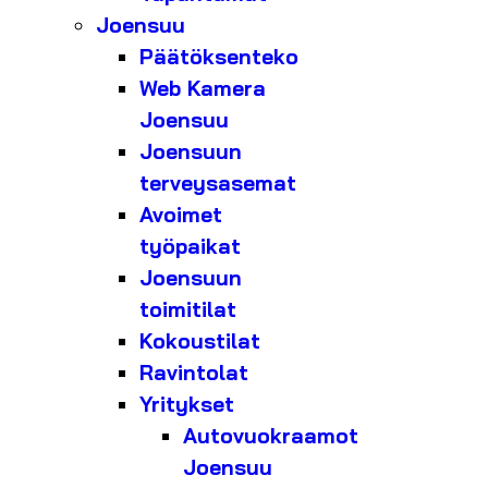
Joensuu
Päätöksenteko
Web Kamera
Joensuu
Joensuun
terveysasemat
Avoimet
työpaikat
Joensuun
toimitilat
Kokoustilat
Ravintolat
Yritykset
Autovuokraamot
Joensuu