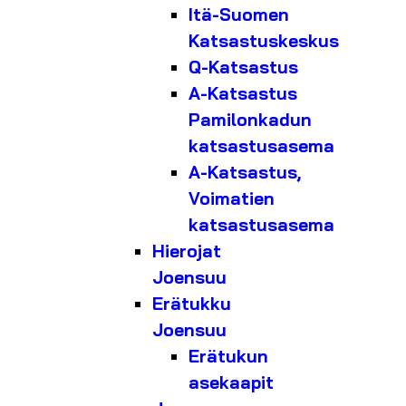
Itä-Suomen
Katsastuskeskus
Q-Katsastus
A-Katsastus
Pamilonkadun
katsastusasema
A-Katsastus,
Voimatien
katsastusasema
Hierojat
Joensuu
Erätukku
Joensuu
Erätukun
asekaapit