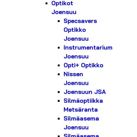
Optikot
Joensuu
Specsavers
Optikko
Joensuu
Instrumentarium
Joensuu
Opti+ Optikko
Nissen
Joensuu
Joensuun JSA
Silmäoptiikka
Metsäranta
Silmäasema
Joensuu
Silmäasema