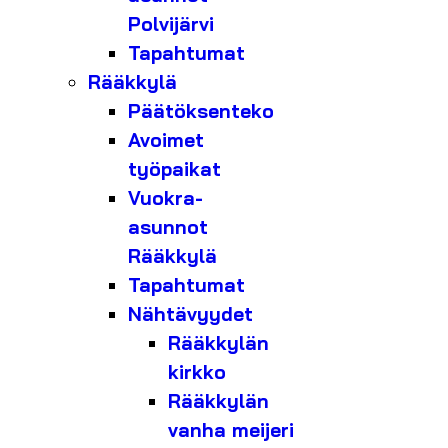
Polvijärvi
Tapahtumat
Rääkkylä
Päätöksenteko
Avoimet
työpaikat
Vuokra-
asunnot
Rääkkylä
Tapahtumat
Nähtävyydet
Rääkkylän
kirkko
Rääkkylän
vanha meijeri