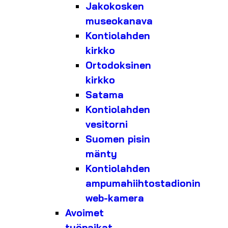
Jakokosken
museokanava
Kontiolahden
kirkko
Ortodoksinen
kirkko
Satama
Kontiolahden
vesitorni
Suomen pisin
mänty
Kontiolahden
ampumahiihtostadionin
web-kamera
Avoimet
työpaikat