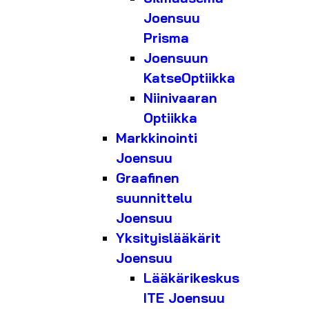
Joensuu
Prisma
Joensuun
KatseOptiikka
Niinivaaran
Optiikka
Markkinointi
Joensuu
Graafinen
suunnittelu
Joensuu
Yksityislääkärit
Joensuu
Lääkärikeskus
ITE Joensuu