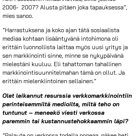
2006- 2007? Alusta pitäen joka tapauksessa”,
mies sanoo.
”Harrastuksena ja koko ajan tätä sosiaalista
mediaa kohtaan lisääntyvänä intohimona oli
erittäin luonnollista laittaa myös uusi yritys ja
sen markkinointi sinne, minne se nykypäivänä
mielestäni kuuluu. Eli tahattoman tahallinen
markkinointisuunnitelmahan tämä on ollut. Ja
erittäin mielenkiintoinen sellainen.”
Olet leikannut resurssia verkkomarkkinointiin
perinteisemmiltä medioilta, miltä teho on
tuntunut – meneekö viesti verkossa
paremmin tai kustannustehokkaammin läpi?
”Palaute on verkossa todella nopeaa, näkee heti