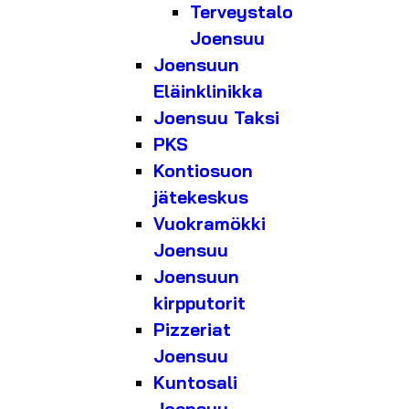
Terveystalo
Joensuu
Joensuun
Eläinklinikka
Joensuu Taksi
PKS
Kontiosuon
jätekeskus
Vuokramökki
Joensuu
Joensuun
kirpputorit
Pizzeriat
Joensuu
Kuntosali