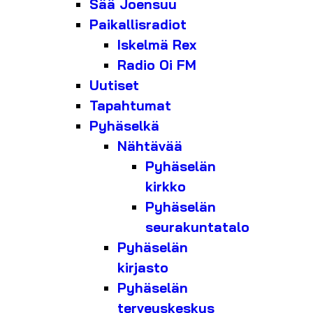
Sää Joensuu
Paikallisradiot
Iskelmä Rex
Radio Oi FM
Uutiset
Tapahtumat
Pyhäselkä
Nähtävää
Pyhäselän
kirkko
Pyhäselän
seurakuntatalo
Pyhäselän
kirjasto
Pyhäselän
terveyskeskus