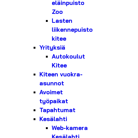
eläinpuisto
Zoo
Lasten
liikennepuisto
kitee
Yrityksiä
Autokoulut
Kitee
Kiteen vuokra-
asunnot
Avoimet
työpaikat
Tapahtumat
Kesälahti
Web-kamera
Kesälahti