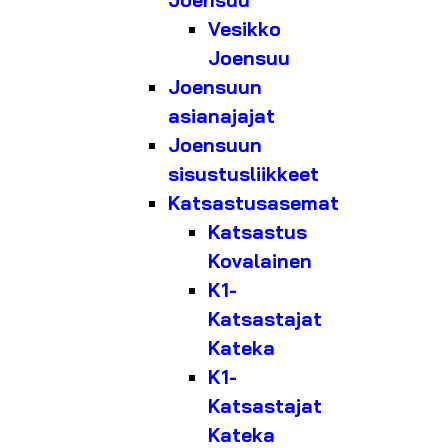
Joensuu
Vesikko
Joensuu
Joensuun
asianajajat
Joensuun
sisustusliikkeet
Katsastusasemat
Katsastus
Kovalainen
K1-
Katsastajat
Kateka
K1-
Katsastajat
Kateka