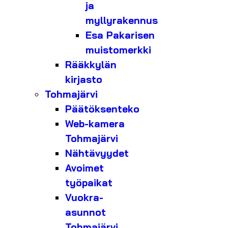
ja
myllyrakennus
Esa Pakarisen
muistomerkki
Rääkkylän
kirjasto
Tohmajärvi
Päätöksenteko
Web-kamera
Tohmajärvi
Nähtävyydet
Avoimet
työpaikat
Vuokra-
asunnot
Tohmajärvi