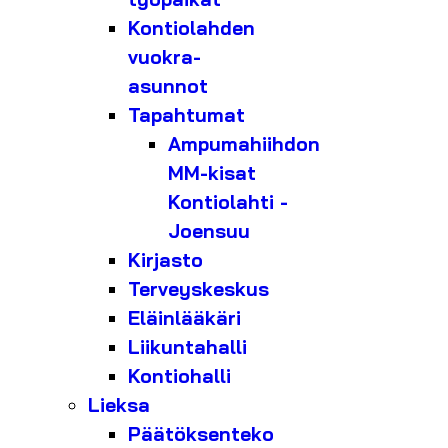
Kontiolahden
vuokra-
asunnot
Tapahtumat
Ampumahiihdon
MM-kisat
Kontiolahti -
Joensuu
Kirjasto
Terveyskeskus
Eläinlääkäri
Liikuntahalli
Kontiohalli
Lieksa
Päätöksenteko