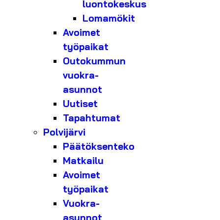
luontokeskus
Lomamökit
Avoimet
työpaikat
Outokummun
vuokra-
asunnot
Uutiset
Tapahtumat
Polvijärvi
Päätöksenteko
Matkailu
Avoimet
työpaikat
Vuokra-
asunnot