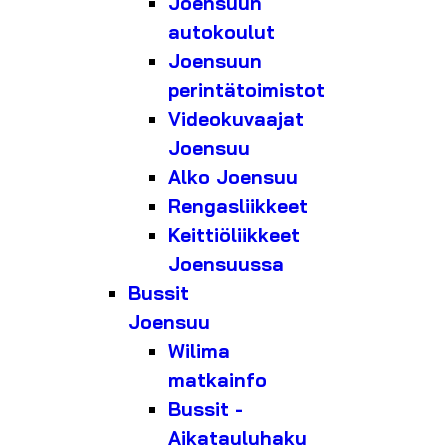
Joensuun
autokoulut
Joensuun
perintätoimistot
Videokuvaajat
Joensuu
Alko Joensuu
Rengasliikkeet
Keittiöliikkeet
Joensuussa
Bussit
Joensuu
Wilima
matkainfo
Bussit -
Aikatauluhaku