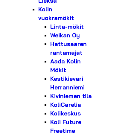
Lieksa
Kolin
vuokramökit
Linta-mökit
Weikan Oy
Hattusaaren
rantamajat
Aada Kolin
Mökit
Kestikievari
Herranniemi
Kiviniemen tila
KoliCarelia
Kolikeskus
Koli Future
Freetime