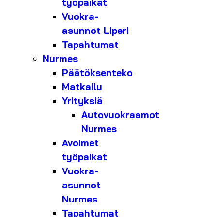
työpaikat
Vuokra-
asunnot Liperi
Tapahtumat
Nurmes
Päätöksenteko
Matkailu
Yrityksiä
Autovuokraamot
Nurmes
Avoimet
työpaikat
Vuokra-
asunnot
Nurmes
Tapahtumat