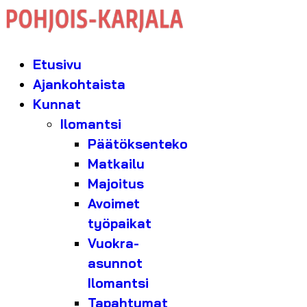
Etusivu
Ajankohtaista
Kunnat
Ilomantsi
Päätöksenteko
Matkailu
Majoitus
Avoimet
työpaikat
Vuokra-
asunnot
Ilomantsi
Tapahtumat