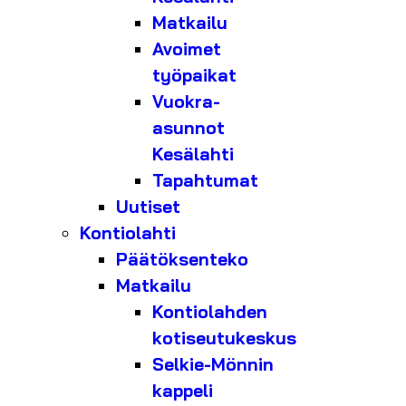
Matkailu
Avoimet
työpaikat
Vuokra-
asunnot
Kesälahti
Tapahtumat
Uutiset
Kontiolahti
Päätöksenteko
Matkailu
Kontiolahden
kotiseutukeskus
Selkie-Mönnin
kappeli