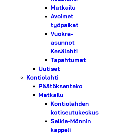
Matkailu
Avoimet
työpaikat
Vuokra-
asunnot
Kesälahti
Tapahtumat
Uutiset
Kontiolahti
Päätöksenteko
Matkailu
Kontiolahden
kotiseutukeskus
Selkie-Mönnin
kappeli