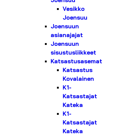
Joensuu
Vesikko
Joensuu
Joensuun
asianajajat
Joensuun
sisustusliikkeet
Katsastusasemat
Katsastus
Kovalainen
K1-
Katsastajat
Kateka
K1-
Katsastajat
Kateka