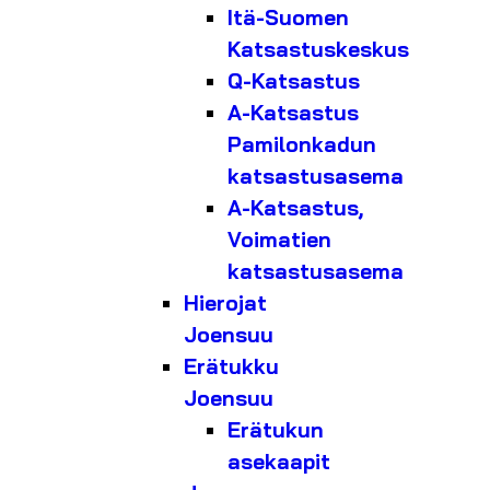
Itä-Suomen
Katsastuskeskus
Q-Katsastus
A-Katsastus
Pamilonkadun
katsastusasema
A-Katsastus,
Voimatien
katsastusasema
Hierojat
Joensuu
Erätukku
Joensuu
Erätukun
asekaapit