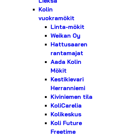
Lieksa
Kolin
vuokramökit
Linta-mökit
Weikan Oy
Hattusaaren
rantamajat
Aada Kolin
Mökit
Kestikievari
Herranniemi
Kiviniemen tila
KoliCarelia
Kolikeskus
Koli Future
Freetime