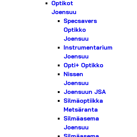
Optikot
Joensuu
Specsavers
Optikko
Joensuu
Instrumentarium
Joensuu
Opti+ Optikko
Nissen
Joensuu
Joensuun JSA
Silmäoptiikka
Metsäranta
Silmäasema
Joensuu
Silmäasema