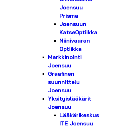
Joensuu
Prisma
Joensuun
KatseOptiikka
Niinivaaran
Optiikka
Markkinointi
Joensuu
Graafinen
suunnittelu
Joensuu
Yksityislääkärit
Joensuu
Lääkärikeskus
ITE Joensuu