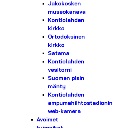
Jakokosken
museokanava
Kontiolahden
kirkko
Ortodoksinen
kirkko
Satama
Kontiolahden
vesitorni
Suomen pisin
mänty
Kontiolahden
ampumahiihtostadionin
web-kamera
Avoimet
työpaikat