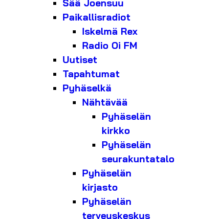
Sää Joensuu
Paikallisradiot
Iskelmä Rex
Radio Oi FM
Uutiset
Tapahtumat
Pyhäselkä
Nähtävää
Pyhäselän
kirkko
Pyhäselän
seurakuntatalo
Pyhäselän
kirjasto
Pyhäselän
terveyskeskus