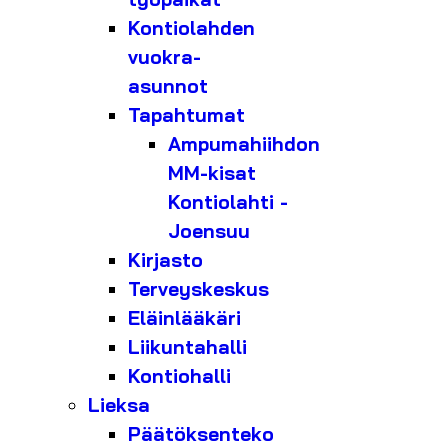
Kontiolahden
vuokra-
asunnot
Tapahtumat
Ampumahiihdon
MM-kisat
Kontiolahti -
Joensuu
Kirjasto
Terveyskeskus
Eläinlääkäri
Liikuntahalli
Kontiohalli
Lieksa
Päätöksenteko