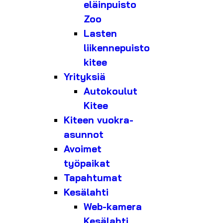
eläinpuisto
Zoo
Lasten
liikennepuisto
kitee
Yrityksiä
Autokoulut
Kitee
Kiteen vuokra-
asunnot
Avoimet
työpaikat
Tapahtumat
Kesälahti
Web-kamera
Kesälahti