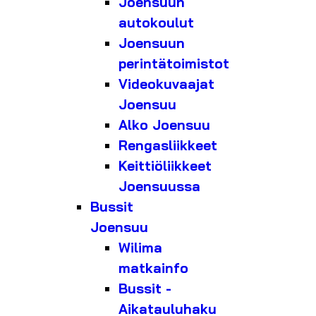
Joensuun
autokoulut
Joensuun
perintätoimistot
Videokuvaajat
Joensuu
Alko Joensuu
Rengasliikkeet
Keittiöliikkeet
Joensuussa
Bussit
Joensuu
Wilima
matkainfo
Bussit -
Aikatauluhaku