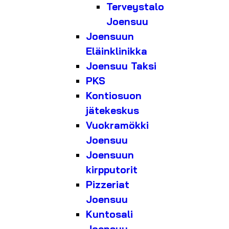
Terveystalo
Joensuu
Joensuun
Eläinklinikka
Joensuu Taksi
PKS
Kontiosuon
jätekeskus
Vuokramökki
Joensuu
Joensuun
kirpputorit
Pizzeriat
Joensuu
Kuntosali