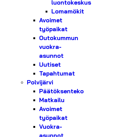
luontokeskus
Lomamökit
Avoimet
työpaikat
Outokummun
vuokra-
asunnot
Uutiset
Tapahtumat
Polvijärvi
Päätöksenteko
Matkailu
Avoimet
työpaikat
Vuokra-
asunnot