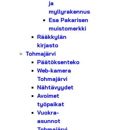
ja
myllyrakennus
Esa Pakarisen
muistomerkki
Rääkkylän
kirjasto
Tohmajärvi
Päätöksenteko
Web-kamera
Tohmajärvi
Nähtävyydet
Avoimet
työpaikat
Vuokra-
asunnot
Tohmajärvi