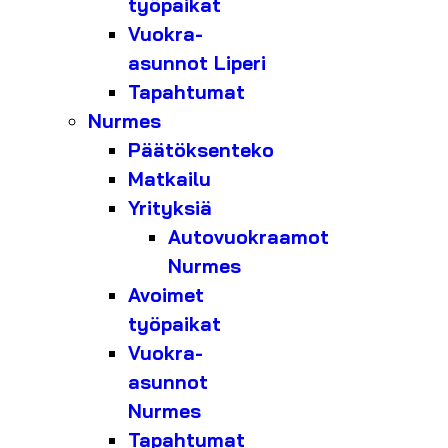
työpaikat
Vuokra-
asunnot Liperi
Tapahtumat
Nurmes
Päätöksenteko
Matkailu
Yrityksiä
Autovuokraamot
Nurmes
Avoimet
työpaikat
Vuokra-
asunnot
Nurmes
Tapahtumat