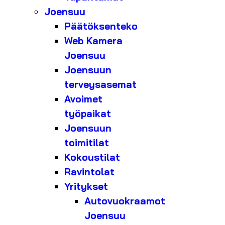
Joensuu
Päätöksenteko
Web Kamera
Joensuu
Joensuun
terveysasemat
Avoimet
työpaikat
Joensuun
toimitilat
Kokoustilat
Ravintolat
Yritykset
Autovuokraamot
Joensuu