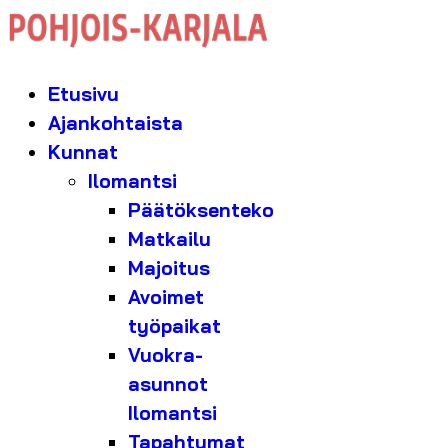
Etusivu
Ajankohtaista
Kunnat
Ilomantsi
Päätöksenteko
Matkailu
Majoitus
Avoimet
työpaikat
Vuokra-
asunnot
Ilomantsi
Tapahtumat