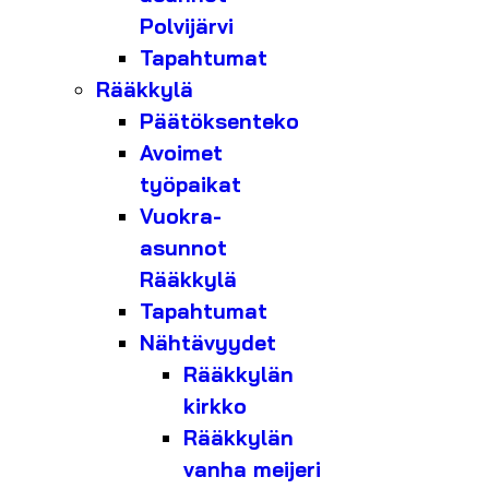
Polvijärvi
Tapahtumat
Rääkkylä
Päätöksenteko
Avoimet
työpaikat
Vuokra-
asunnot
Rääkkylä
Tapahtumat
Nähtävyydet
Rääkkylän
kirkko
Rääkkylän
vanha meijeri