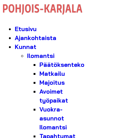
Etusivu
Ajankohtaista
Kunnat
Ilomantsi
Päätöksenteko
Matkailu
Majoitus
Avoimet
työpaikat
Vuokra-
asunnot
Ilomantsi
Tapahtumat