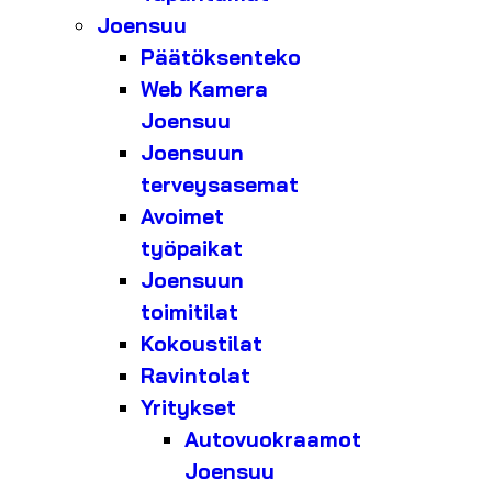
Joensuu
Päätöksenteko
Web Kamera
Joensuu
Joensuun
terveysasemat
Avoimet
työpaikat
Joensuun
toimitilat
Kokoustilat
Ravintolat
Yritykset
Autovuokraamot
Joensuu