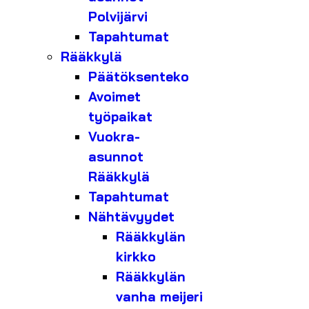
Polvijärvi
Tapahtumat
Rääkkylä
Päätöksenteko
Avoimet
työpaikat
Vuokra-
asunnot
Rääkkylä
Tapahtumat
Nähtävyydet
Rääkkylän
kirkko
Rääkkylän
vanha meijeri