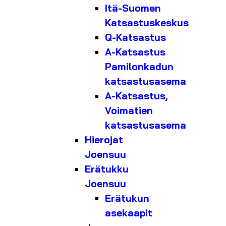
Itä-Suomen
Katsastuskeskus
Q-Katsastus
A-Katsastus
Pamilonkadun
katsastusasema
A-Katsastus,
Voimatien
katsastusasema
Hierojat
Joensuu
Erätukku
Joensuu
Erätukun
asekaapit