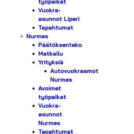
työpaikat
Vuokra-
asunnot Liperi
Tapahtumat
Nurmes
Päätöksenteko
Matkailu
Yrityksiä
Autovuokraamot
Nurmes
Avoimet
työpaikat
Vuokra-
asunnot
Nurmes
Tapahtumat