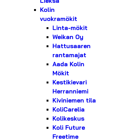
Lieksa
Kolin
vuokramökit
Linta-mökit
Weikan Oy
Hattusaaren
rantamajat
Aada Kolin
Mökit
Kestikievari
Herranniemi
Kiviniemen tila
KoliCarelia
Kolikeskus
Koli Future
Freetime