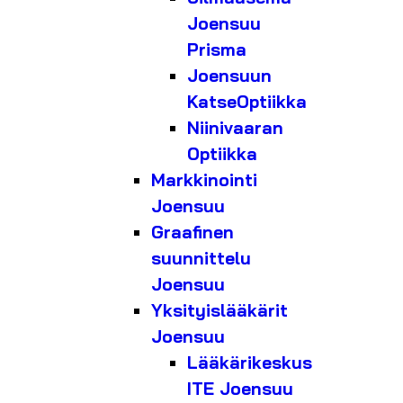
Joensuu
Prisma
Joensuun
KatseOptiikka
Niinivaaran
Optiikka
Markkinointi
Joensuu
Graafinen
suunnittelu
Joensuu
Yksityislääkärit
Joensuu
Lääkärikeskus
ITE Joensuu