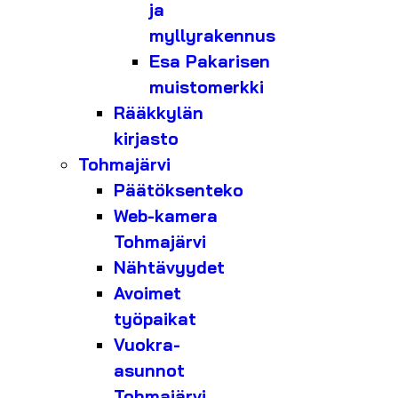
ja
myllyrakennus
Esa Pakarisen
muistomerkki
Rääkkylän
kirjasto
Tohmajärvi
Päätöksenteko
Web-kamera
Tohmajärvi
Nähtävyydet
Avoimet
työpaikat
Vuokra-
asunnot
Tohmajärvi