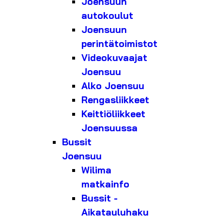
Joensuun
autokoulut
Joensuun
perintätoimistot
Videokuvaajat
Joensuu
Alko Joensuu
Rengasliikkeet
Keittiöliikkeet
Joensuussa
Bussit
Joensuu
Wilima
matkainfo
Bussit -
Aikatauluhaku