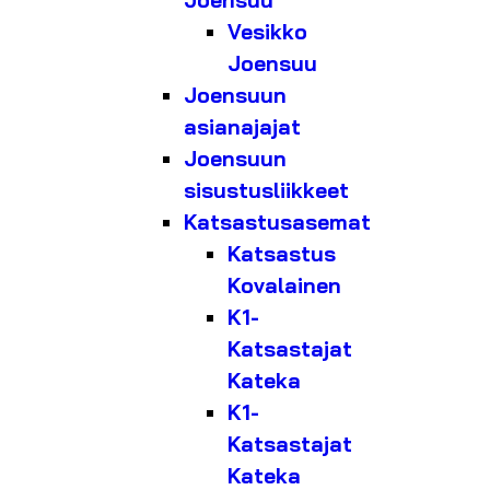
Joensuu
Vesikko
Joensuu
Joensuun
asianajajat
Joensuun
sisustusliikkeet
Katsastusasemat
Katsastus
Kovalainen
K1-
Katsastajat
Kateka
K1-
Katsastajat
Kateka