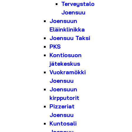
Terveystalo
Joensuu
Joensuun
Eläinklinikka
Joensuu Taksi
PKS
Kontiosuon
jätekeskus
Vuokramökki
Joensuu
Joensuun
kirpputorit
Pizzeriat
Joensuu
Kuntosali