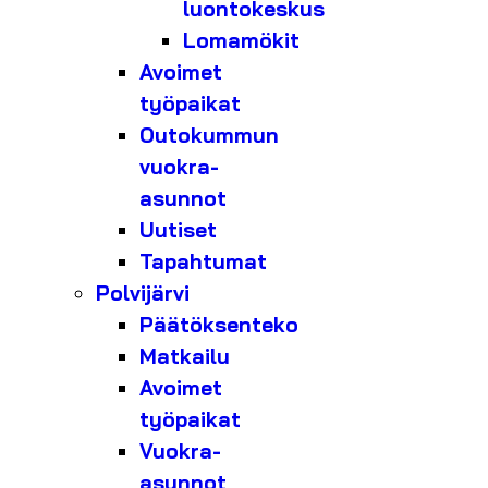
luontokeskus
Lomamökit
Avoimet
työpaikat
Outokummun
vuokra-
asunnot
Uutiset
Tapahtumat
Polvijärvi
Päätöksenteko
Matkailu
Avoimet
työpaikat
Vuokra-
asunnot