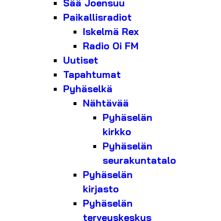
Sää Joensuu
Paikallisradiot
Iskelmä Rex
Radio Oi FM
Uutiset
Tapahtumat
Pyhäselkä
Nähtävää
Pyhäselän
kirkko
Pyhäselän
seurakuntatalo
Pyhäselän
kirjasto
Pyhäselän
terveyskeskus