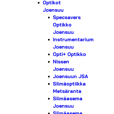
Optikot
Joensuu
Specsavers
Optikko
Joensuu
Instrumentarium
Joensuu
Opti+ Optikko
Nissen
Joensuu
Joensuun JSA
Silmäoptiikka
Metsäranta
Silmäasema
Joensuu
Silmäasema