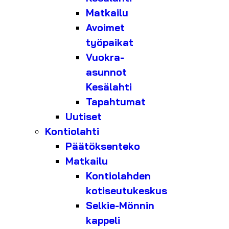
Matkailu
Avoimet
työpaikat
Vuokra-
asunnot
Kesälahti
Tapahtumat
Uutiset
Kontiolahti
Päätöksenteko
Matkailu
Kontiolahden
kotiseutukeskus
Selkie-Mönnin
kappeli