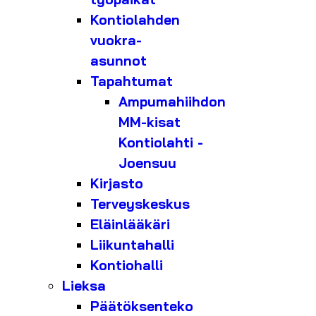
Kontiolahden
vuokra-
asunnot
Tapahtumat
Ampumahiihdon
MM-kisat
Kontiolahti -
Joensuu
Kirjasto
Terveyskeskus
Eläinlääkäri
Liikuntahalli
Kontiohalli
Lieksa
Päätöksenteko