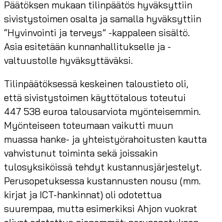
Päätöksen mukaan tilinpäätös hyväksyttiin
sivistystoimen osalta ja samalla hyväksyttiin
“Hyvinvointi ja terveys” -kappaleen sisältö.
Asia esitetään kunnanhallitukselle ja -
valtuustolle hyväksyttäväksi.
Tilinpäätöksessä keskeinen taloustieto oli,
että sivistystoimen käyttötalous toteutui
447 538 euroa talousarviota myönteisemmin.
Myönteiseen toteumaan vaikutti muun
muassa hanke- ja yhteistyörahoitusten kautta
vahvistunut toiminta sekä joissakin
tulosyksiköissä tehdyt kustannusjärjestelyt.
Perusopetuksessa kustannusten nousu (mm.
kirjat ja ICT-hankinnat) oli odotettua
suurempaa, mutta esimerkiksi Ahjon vuokrat