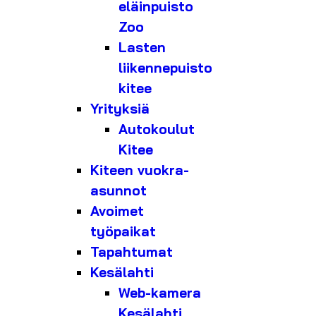
eläinpuisto
Zoo
Lasten
liikennepuisto
kitee
Yrityksiä
Autokoulut
Kitee
Kiteen vuokra-
asunnot
Avoimet
työpaikat
Tapahtumat
Kesälahti
Web-kamera
Kesälahti