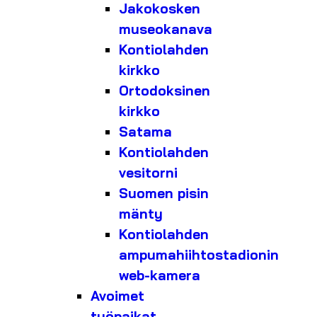
Jakokosken
museokanava
Kontiolahden
kirkko
Ortodoksinen
kirkko
Satama
Kontiolahden
vesitorni
Suomen pisin
mänty
Kontiolahden
ampumahiihtostadionin
web-kamera
Avoimet
työpaikat