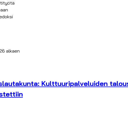
tityötä
jaan
iedoksi
26 alkaen
slautakunta: Kulttuuripalveluiden talou
tettiin