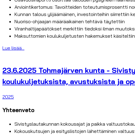
Arviointikertomus: Tavoitteiden toteutumisprosentti n
Kunnan talous ylijäämäinen, investointeihin siirrettiin 
Nuoriso-ohjaajan määräaikainen tehtävä täytettiin
Viranhaltijapäätökset merkittiin tiedoksi ilman muutoks
Maksuttomien koulukuljetusten hakemukset käsiteltii
Lue lisää...
23.6.2025 Tohmajärven kunta - Sivist
koulukuljetuksista, avustuksista ja o
2025
Yhteenveto
Sivistyslautakunnan kokousajat ja paikka valtuustok
Kokouskutsujen ja esityslistojen lähettäminen valtu