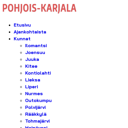
Etusivu
Ajankohtaista
Kunnat
Ilomantsi
Joensuu
Juuka
Kitee
Kontiolahti
Lieksa
Liperi
Nurmes
Outokumpu
Polvijärvi
Rääkkylä
Tohmajärvi
Heinävesi