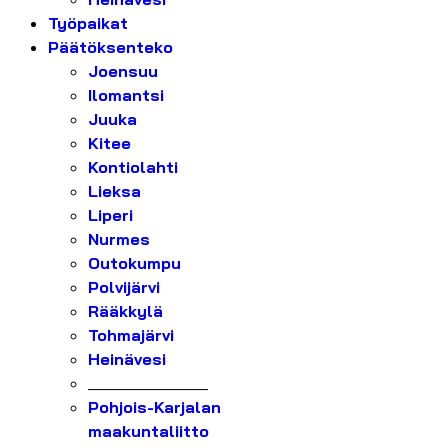
Työpaikat
Päätöksenteko
Joensuu
Ilomantsi
Juuka
Kitee
Kontiolahti
Lieksa
Liperi
Nurmes
Outokumpu
Polvijärvi
Rääkkylä
Tohmajärvi
Heinävesi
_______________
Pohjois-Karjalan
maakuntaliitto