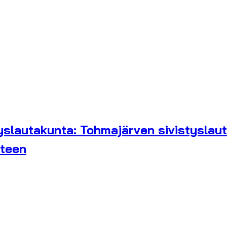
yslautakunta: Tohmajärven sivistyslaut
uteen