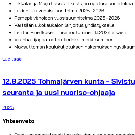
Tikkalan ja Maiju Lassilan koulujen opetussuunnitelm
Lukion lukuvuosisuunnitelma 2025–2026
Perhepäivähoidon vuosisuunnitelma 2025–2026
Värtsilän ulkokaukalon lahjoitus yhdistykselle
Lehtori Eine Ikosen irtisanoutuminen 1.1.2026 alkaen
Viranhaltijapäätösten tiedoksi merkitseminen
Maksuttoman koulukuljetuksen hakemuksen hyväksym
Lue lisää...
12.8.2025 Tohmajärven kunta - Sivisty
seuranta ja uusi nuoriso-ohjaaja
2025
Yhteenveto
Osavuosiraportti osoittaa talouden pysyneen raameiss