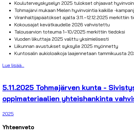
Kouluterveyskyselyn 2025 tulokset ohjaavat hyvinvoin
Tohmajärvi mukaan Mielen hyvinvointia kaikille -kampan
Viranhaltijapäätökset ajalta 3.11.–12.12.2025 merkittiin t
Kokousajat kevätkaudelle 2026 vahvistettu
Talousarvion toteuma 1–10/2025 merkittiin tiedoksi
Vuoden liikuttaja 2025 valittu yksimielisesti
Liikunnan avustukset syksylle 2025 myönnetty
Kuntosalin aukioloaikoja laajennetaan tammikuusta 20
Lue lisää...
5.11.2025 Tohmajärven kunta - Sivisty
oppimateriaalien yhteishankinta vahvis
2025
Yhteenveto