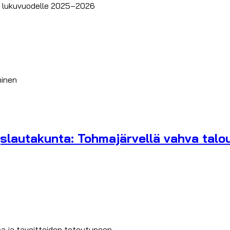
at lukuvuodelle 2025–2026
inen
slautakunta: Tohmajärvellä vahva talou
a ja tavoitteiden toteutuneen