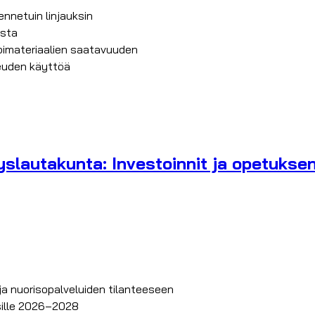
ennetuin linjauksin
osta
ppimateriaalien saatavuuden
keuden käyttöä
yslautakunta: Investoinnit ja opetukse
a nuorisopalveluiden tilanteeseen
osille 2026–2028