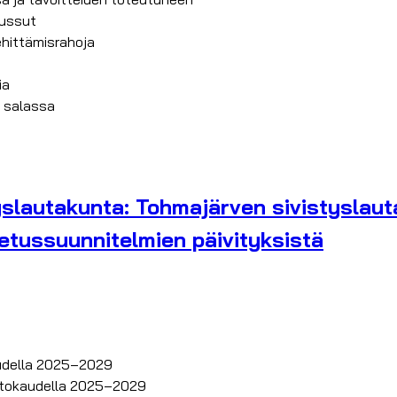
oussut
kehittämisrahoja
ia
n salassa
yslautakunta: Tohmajärven sivistyslau
petussuunnitelmien päivityksistä
audella 2025–2029
ustokaudella 2025–2029