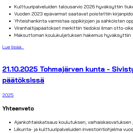
Kulttuuripalveluiden talousarvio 2026 hyväksyttiin tiuk
Vuoden 2023 epävarmat saatavat poistettiin kirjanpid
Yhteishankinta varmistaa oppikirjojen ja sähköisten o
Viranhaltijapäätökset merkittiin tiedoksi ilman otto-oi
Maksuttoman koulukuljetuksen hakemus hyväksyttiin
Lue lisää...
21.10.2025 Tohmajärven kunta - Sivist
päätöksissä
2025
Yhteenveto
Ajankohtaiskatsaus koulutuksen, varhaiskasvatuksen j
Liikunta- ja kulttuuripalveluiden investointiohjelma vu