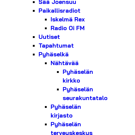
Sää Joensuu
Paikallisradiot
Iskelmä Rex
Radio Oi FM
Uutiset
Tapahtumat
Pyhäselkä
Nähtävää
Pyhäselän
kirkko
Pyhäselän
seurakuntatalo
Pyhäselän
kirjasto
Pyhäselän
terveyskeskus