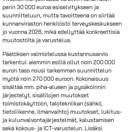
perin 30 000 euroa esiselvitykseen ja
suunnitteluun, mutta tavoitteena on siirtää
kunnanviraston henkilöstö terveyskeskukseen
jo vuonna 2026, mikä edellyttää konkreettisia
muutostöitä ja varustelua.
Päätöksen valmistelussa kustannusarvio
tarkentui: aiemmin esillä ollut noin 200 000
euron taso nousi tarkemman suunnittelun
myötä noin 270 000 euroon. Kokonaisuus
sisältää mm. piha-alueen ja pysäköinnin
järjestelyt, sisätilojen muutokset
toimistokäyttöön, talotekniikan (sähkö,
tietoliikenne, ilmanvaihto) muutokset, lukitus-
ja kulunvalvontajärjestelmät, kalustamisen
sekä kokous- ja ICT-varustelun. Lisäksi