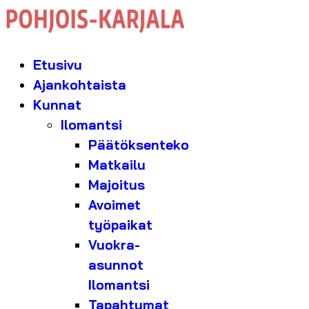
Etusivu
Ajankohtaista
Kunnat
Ilomantsi
Päätöksenteko
Matkailu
Majoitus
Avoimet
työpaikat
Vuokra-
asunnot
Ilomantsi
Tapahtumat