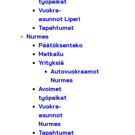
työpaikat
Vuokra-
asunnot Liperi
Tapahtumat
Nurmes
Päätöksenteko
Matkailu
Yrityksiä
Autovuokraamot
Nurmes
Avoimet
työpaikat
Vuokra-
asunnot
Nurmes
Tapahtumat