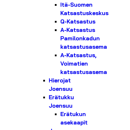
Itä-Suomen
Katsastuskeskus
Q-Katsastus
A-Katsastus
Pamilonkadun
katsastusasema
A-Katsastus,
Voimatien
katsastusasema
Hierojat
Joensuu
Erätukku
Joensuu
Erätukun
asekaapit