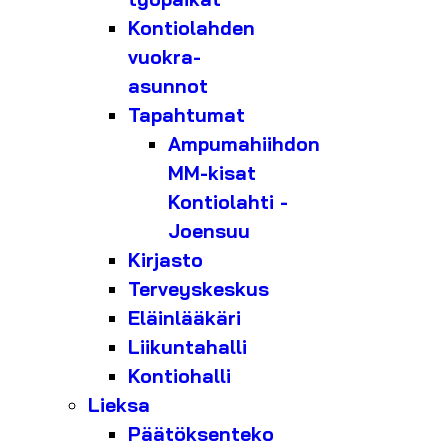
Kontiolahden
vuokra-
asunnot
Tapahtumat
Ampumahiihdon
MM-kisat
Kontiolahti -
Joensuu
Kirjasto
Terveyskeskus
Eläinlääkäri
Liikuntahalli
Kontiohalli
Lieksa
Päätöksenteko