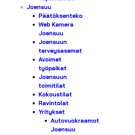
Joensuu
Päätöksenteko
Web Kamera
Joensuu
Joensuun
terveysasemat
Avoimet
työpaikat
Joensuun
toimitilat
Kokoustilat
Ravintolat
Yritykset
Autovuokraamot
Joensuu