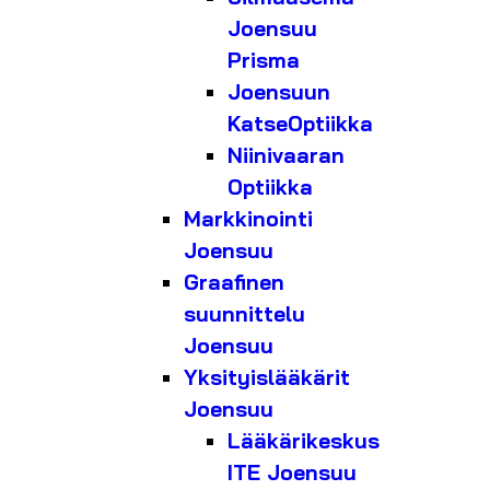
Joensuu
Prisma
Joensuun
KatseOptiikka
Niinivaaran
Optiikka
Markkinointi
Joensuu
Graafinen
suunnittelu
Joensuu
Yksityislääkärit
Joensuu
Lääkärikeskus
ITE Joensuu