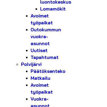
luontokeskus
Lomamökit
Avoimet
työpaikat
Outokummun
vuokra-
asunnot
Uutiset
Tapahtumat
Polvijärvi
Päätöksenteko
Matkailu
Avoimet
työpaikat
Vuokra-
asunnot