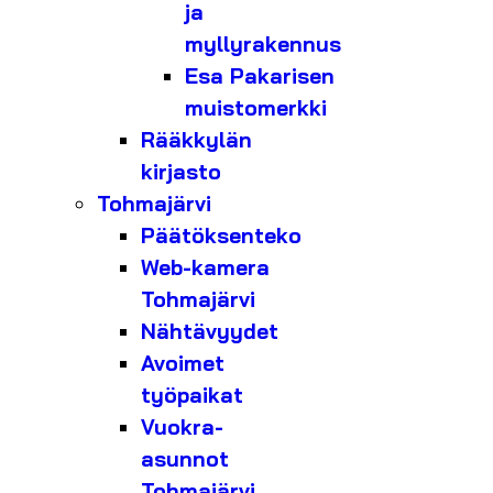
ja
myllyrakennus
Esa Pakarisen
muistomerkki
Rääkkylän
kirjasto
Tohmajärvi
Päätöksenteko
Web-kamera
Tohmajärvi
Nähtävyydet
Avoimet
työpaikat
Vuokra-
asunnot
Tohmajärvi