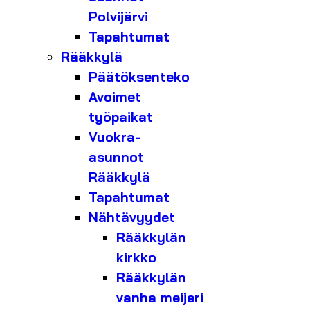
Polvijärvi
Tapahtumat
Rääkkylä
Päätöksenteko
Avoimet
työpaikat
Vuokra-
asunnot
Rääkkylä
Tapahtumat
Nähtävyydet
Rääkkylän
kirkko
Rääkkylän
vanha meijeri