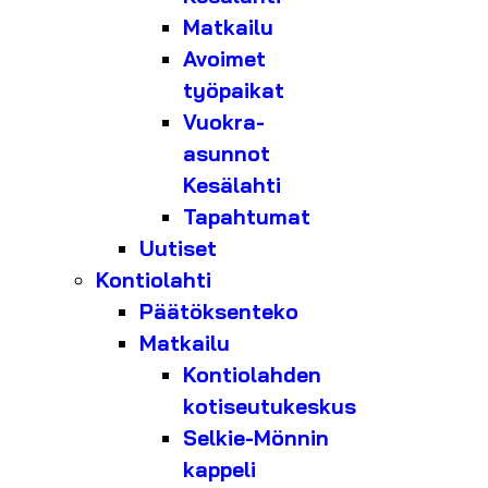
Matkailu
Avoimet
työpaikat
Vuokra-
asunnot
Kesälahti
Tapahtumat
Uutiset
Kontiolahti
Päätöksenteko
Matkailu
Kontiolahden
kotiseutukeskus
Selkie-Mönnin
kappeli