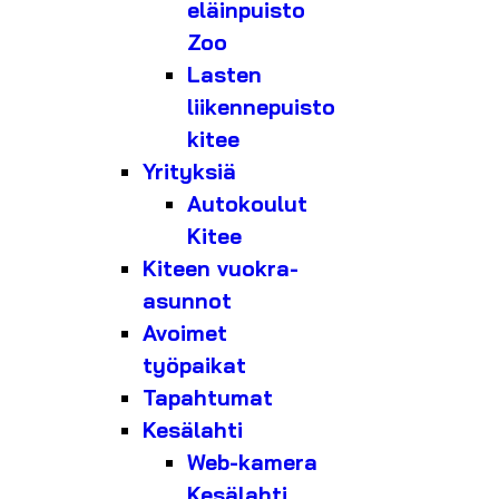
eläinpuisto
Zoo
Lasten
liikennepuisto
kitee
Yrityksiä
Autokoulut
Kitee
Kiteen vuokra-
asunnot
Avoimet
työpaikat
Tapahtumat
Kesälahti
Web-kamera
Kesälahti