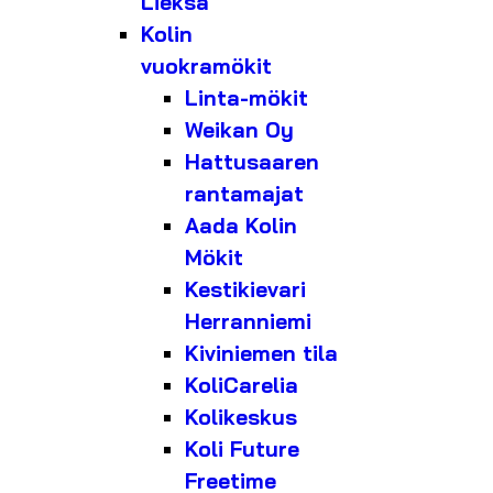
Lieksa
Kolin
vuokramökit
Linta-mökit
Weikan Oy
Hattusaaren
rantamajat
Aada Kolin
Mökit
Kestikievari
Herranniemi
Kiviniemen tila
KoliCarelia
Kolikeskus
Koli Future
Freetime