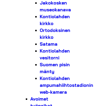
Jakokosken
museokanava
Kontiolahden
kirkko
Ortodoksinen
kirkko
Satama
Kontiolahden
vesitorni
Suomen pisin
mänty
Kontiolahden
ampumahiihtostadionin
web-kamera
Avoimet
työpaikat