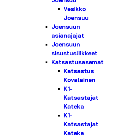
Joensuu
Vesikko
Joensuu
Joensuun
asianajajat
Joensuun
sisustusliikkeet
Katsastusasemat
Katsastus
Kovalainen
K1-
Katsastajat
Kateka
K1-
Katsastajat
Kateka