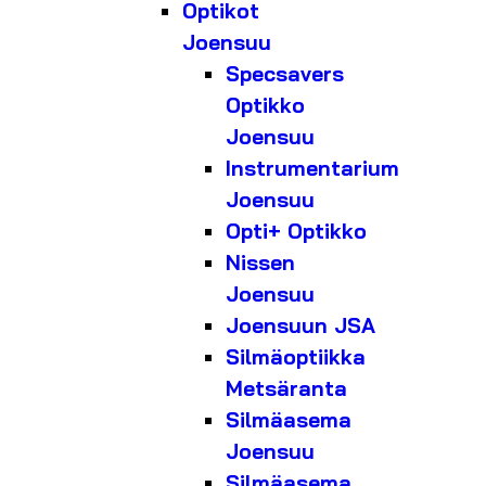
Optikot
Joensuu
Specsavers
Optikko
Joensuu
Instrumentarium
Joensuu
Opti+ Optikko
Nissen
Joensuu
Joensuun JSA
Silmäoptiikka
Metsäranta
Silmäasema
Joensuu
Silmäasema