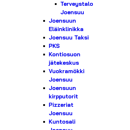
Terveystalo
Joensuu
Joensuun
Eläinklinikka
Joensuu Taksi
PKS
Kontiosuon
jätekeskus
Vuokramökki
Joensuu
Joensuun
kirpputorit
Pizzeriat
Joensuu
Kuntosali