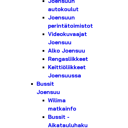
Joensuun
autokoulut
Joensuun
perintätoimistot
Videokuvaajat
Joensuu
Alko Joensuu
Rengasliikkeet
Keittiöliikkeet
Joensuussa
Bussit
Joensuu
Wilima
matkainfo
Bussit -
Aikatauluhaku