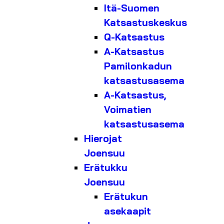
Itä-Suomen
Katsastuskeskus
Q-Katsastus
A-Katsastus
Pamilonkadun
katsastusasema
A-Katsastus,
Voimatien
katsastusasema
Hierojat
Joensuu
Erätukku
Joensuu
Erätukun
asekaapit