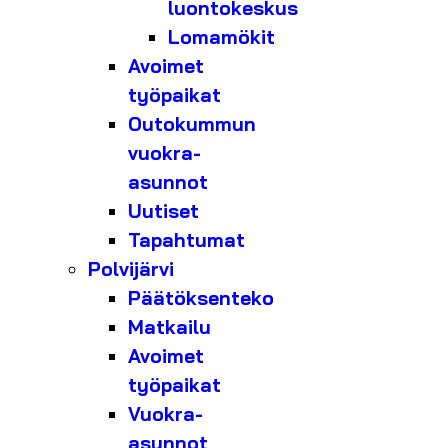
luontokeskus
Lomamökit
Avoimet
työpaikat
Outokummun
vuokra-
asunnot
Uutiset
Tapahtumat
Polvijärvi
Päätöksenteko
Matkailu
Avoimet
työpaikat
Vuokra-
asunnot