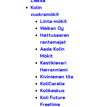
Lieksa
Kolin
vuokramökit
Linta-mökit
Weikan Oy
Hattusaaren
rantamajat
Aada Kolin
Mökit
Kestikievari
Herranniemi
Kiviniemen tila
KoliCarelia
Kolikeskus
Koli Future
Freetime