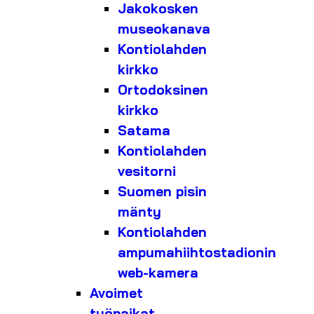
Jakokosken
museokanava
Kontiolahden
kirkko
Ortodoksinen
kirkko
Satama
Kontiolahden
vesitorni
Suomen pisin
mänty
Kontiolahden
ampumahiihtostadionin
web-kamera
Avoimet
työpaikat