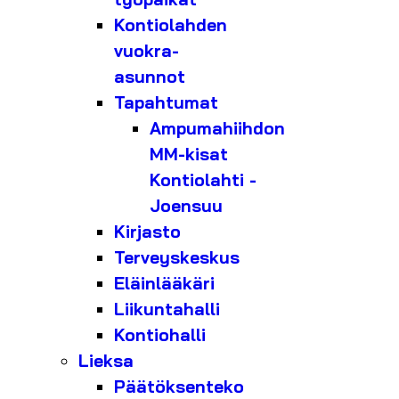
Kontiolahden
vuokra-
asunnot
Tapahtumat
Ampumahiihdon
MM-kisat
Kontiolahti -
Joensuu
Kirjasto
Terveyskeskus
Eläinlääkäri
Liikuntahalli
Kontiohalli
Lieksa
Päätöksenteko