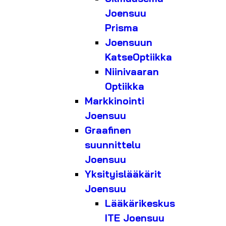
Joensuu
Prisma
Joensuun
KatseOptiikka
Niinivaaran
Optiikka
Markkinointi
Joensuu
Graafinen
suunnittelu
Joensuu
Yksityislääkärit
Joensuu
Lääkärikeskus
ITE Joensuu