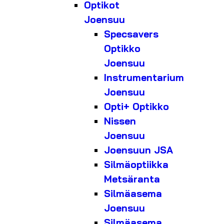
Optikot
Joensuu
Specsavers
Optikko
Joensuu
Instrumentarium
Joensuu
Opti+ Optikko
Nissen
Joensuu
Joensuun JSA
Silmäoptiikka
Metsäranta
Silmäasema
Joensuu
Silmäasema