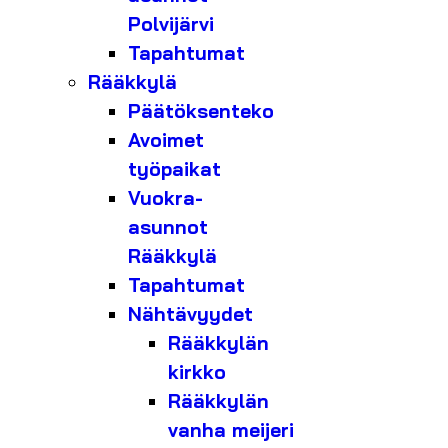
Polvijärvi
Tapahtumat
Rääkkylä
Päätöksenteko
Avoimet
työpaikat
Vuokra-
asunnot
Rääkkylä
Tapahtumat
Nähtävyydet
Rääkkylän
kirkko
Rääkkylän
vanha meijeri