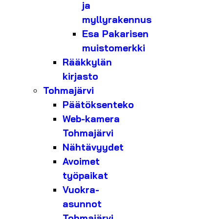
ja
myllyrakennus
Esa Pakarisen
muistomerkki
Rääkkylän
kirjasto
Tohmajärvi
Päätöksenteko
Web-kamera
Tohmajärvi
Nähtävyydet
Avoimet
työpaikat
Vuokra-
asunnot
Tohmajärvi