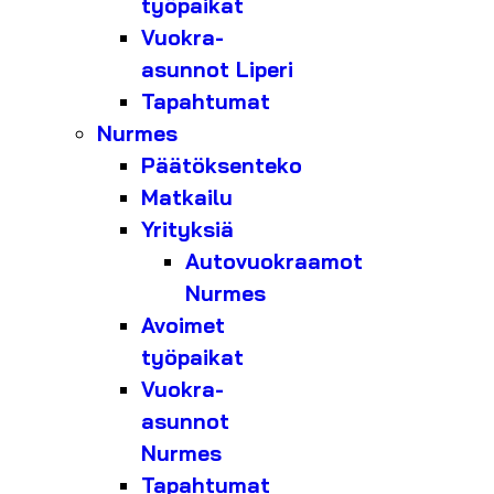
työpaikat
Vuokra-
asunnot Liperi
Tapahtumat
Nurmes
Päätöksenteko
Matkailu
Yrityksiä
Autovuokraamot
Nurmes
Avoimet
työpaikat
Vuokra-
asunnot
Nurmes
Tapahtumat