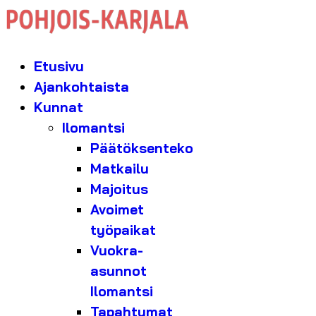
Etusivu
Ajankohtaista
Kunnat
Ilomantsi
Päätöksenteko
Matkailu
Majoitus
Avoimet
työpaikat
Vuokra-
asunnot
Ilomantsi
Tapahtumat