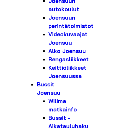
Joensuun
autokoulut
Joensuun
perintätoimistot
Videokuvaajat
Joensuu
Alko Joensuu
Rengasliikkeet
Keittiöliikkeet
Joensuussa
Bussit
Joensuu
Wilima
matkainfo
Bussit -
Aikatauluhaku