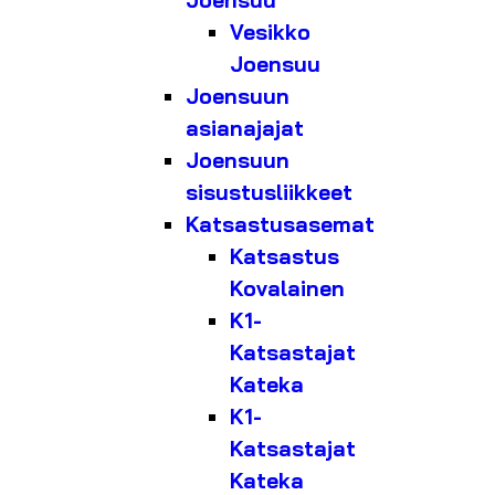
Joensuu
Vesikko
Joensuu
Joensuun
asianajajat
Joensuun
sisustusliikkeet
Katsastusasemat
Katsastus
Kovalainen
K1-
Katsastajat
Kateka
K1-
Katsastajat
Kateka