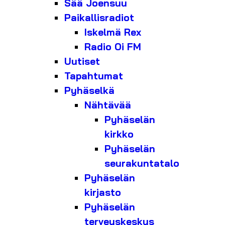
Sää Joensuu
Paikallisradiot
Iskelmä Rex
Radio Oi FM
Uutiset
Tapahtumat
Pyhäselkä
Nähtävää
Pyhäselän
kirkko
Pyhäselän
seurakuntatalo
Pyhäselän
kirjasto
Pyhäselän
terveyskeskus