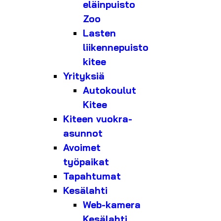
eläinpuisto
Zoo
Lasten
liikennepuisto
kitee
Yrityksiä
Autokoulut
Kitee
Kiteen vuokra-
asunnot
Avoimet
työpaikat
Tapahtumat
Kesälahti
Web-kamera
Kesälahti