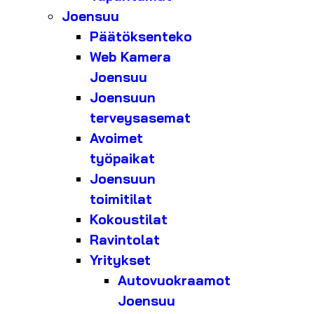
Joensuu
Päätöksenteko
Web Kamera
Joensuu
Joensuun
terveysasemat
Avoimet
työpaikat
Joensuun
toimitilat
Kokoustilat
Ravintolat
Yritykset
Autovuokraamot
Joensuu