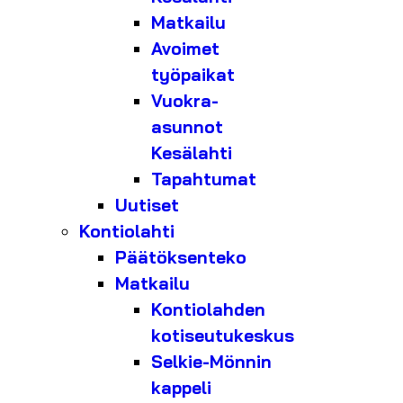
Matkailu
Avoimet
työpaikat
Vuokra-
asunnot
Kesälahti
Tapahtumat
Uutiset
Kontiolahti
Päätöksenteko
Matkailu
Kontiolahden
kotiseutukeskus
Selkie-Mönnin
kappeli