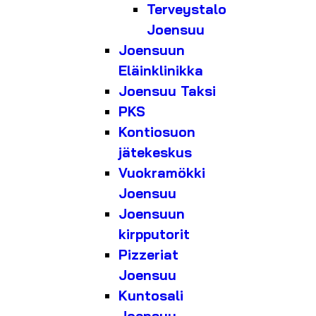
Terveystalo
Joensuu
Joensuun
Eläinklinikka
Joensuu Taksi
PKS
Kontiosuon
jätekeskus
Vuokramökki
Joensuu
Joensuun
kirpputorit
Pizzeriat
Joensuu
Kuntosali