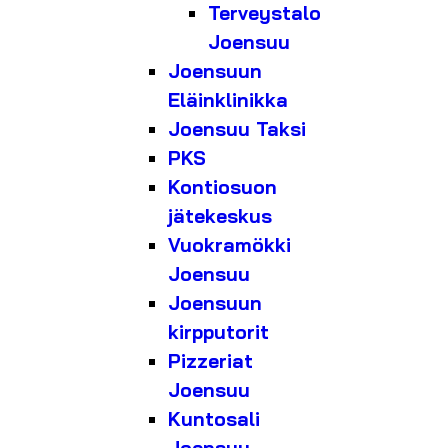
Terveystalo
Joensuu
Joensuun
Eläinklinikka
Joensuu Taksi
PKS
Kontiosuon
jätekeskus
Vuokramökki
Joensuu
Joensuun
kirpputorit
Pizzeriat
Joensuu
Kuntosali