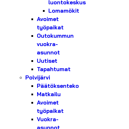
luontokeskus
Lomamökit
Avoimet
työpaikat
Outokummun
vuokra-
asunnot
Uutiset
Tapahtumat
Polvijärvi
Päätöksenteko
Matkailu
Avoimet
työpaikat
Vuokra-
asunnot