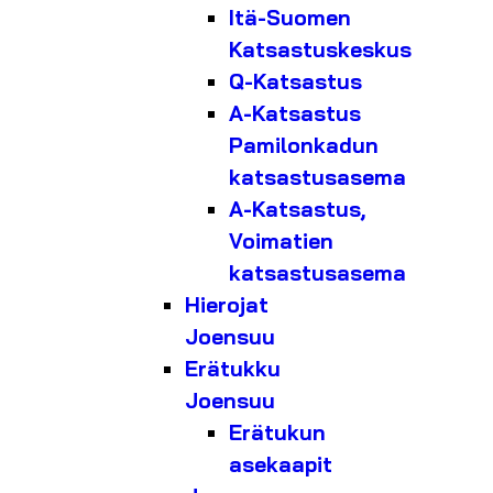
Itä-Suomen
Katsastuskeskus
Q-Katsastus
A-Katsastus
Pamilonkadun
katsastusasema
A-Katsastus,
Voimatien
katsastusasema
Hierojat
Joensuu
Erätukku
Joensuu
Erätukun
asekaapit