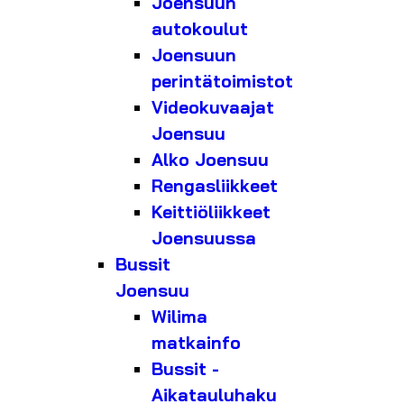
Joensuun
autokoulut
Joensuun
perintätoimistot
Videokuvaajat
Joensuu
Alko Joensuu
Rengasliikkeet
Keittiöliikkeet
Joensuussa
Bussit
Joensuu
Wilima
matkainfo
Bussit -
Aikatauluhaku