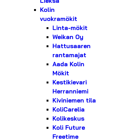
Lieksa
Kolin
vuokramökit
Linta-mökit
Weikan Oy
Hattusaaren
rantamajat
Aada Kolin
Mökit
Kestikievari
Herranniemi
Kiviniemen tila
KoliCarelia
Kolikeskus
Koli Future
Freetime