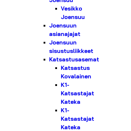
Joensuu
Vesikko
Joensuu
Joensuun
asianajajat
Joensuun
sisustusliikkeet
Katsastusasemat
Katsastus
Kovalainen
K1-
Katsastajat
Kateka
K1-
Katsastajat
Kateka