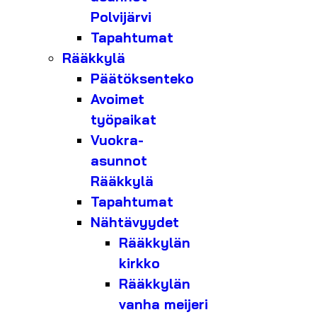
Polvijärvi
Tapahtumat
Rääkkylä
Päätöksenteko
Avoimet
työpaikat
Vuokra-
asunnot
Rääkkylä
Tapahtumat
Nähtävyydet
Rääkkylän
kirkko
Rääkkylän
vanha meijeri