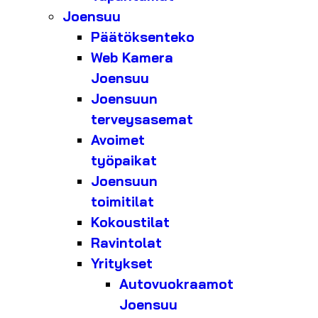
Joensuu
Päätöksenteko
Web Kamera
Joensuu
Joensuun
terveysasemat
Avoimet
työpaikat
Joensuun
toimitilat
Kokoustilat
Ravintolat
Yritykset
Autovuokraamot
Joensuu