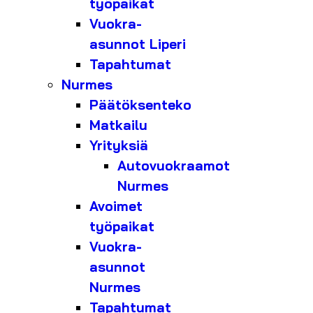
työpaikat
Vuokra-
asunnot Liperi
Tapahtumat
Nurmes
Päätöksenteko
Matkailu
Yrityksiä
Autovuokraamot
Nurmes
Avoimet
työpaikat
Vuokra-
asunnot
Nurmes
Tapahtumat