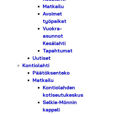
Matkailu
Avoimet
työpaikat
Vuokra-
asunnot
Kesälahti
Tapahtumat
Uutiset
Kontiolahti
Päätöksenteko
Matkailu
Kontiolahden
kotiseutukeskus
Selkie-Mönnin
kappeli