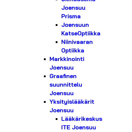
Joensuu
Prisma
Joensuun
KatseOptiikka
Niinivaaran
Optiikka
Markkinointi
Joensuu
Graafinen
suunnittelu
Joensuu
Yksityislääkärit
Joensuu
Lääkärikeskus
ITE Joensuu