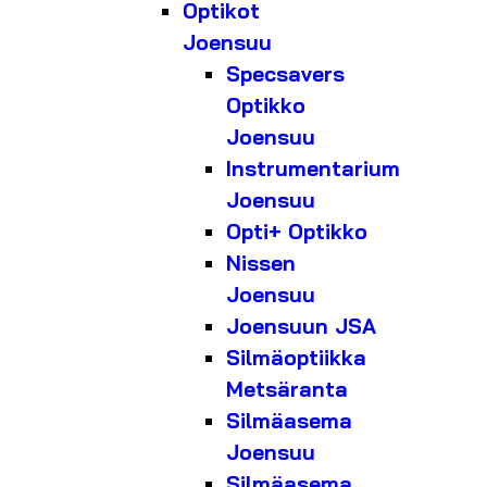
Optikot
Joensuu
Specsavers
Optikko
Joensuu
Instrumentarium
Joensuu
Opti+ Optikko
Nissen
Joensuu
Joensuun JSA
Silmäoptiikka
Metsäranta
Silmäasema
Joensuu
Silmäasema