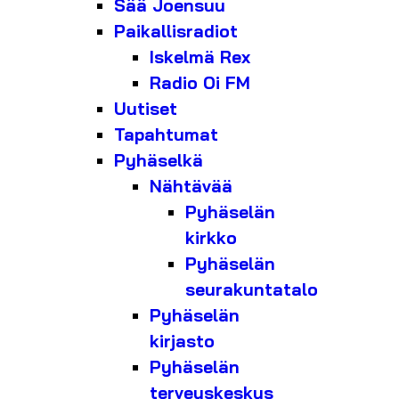
Sää Joensuu
Paikallisradiot
Iskelmä Rex
Radio Oi FM
Uutiset
Tapahtumat
Pyhäselkä
Nähtävää
Pyhäselän
kirkko
Pyhäselän
seurakuntatalo
Pyhäselän
kirjasto
Pyhäselän
terveyskeskus