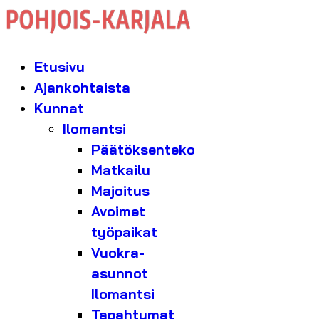
Etusivu
Ajankohtaista
Kunnat
Ilomantsi
Päätöksenteko
Matkailu
Majoitus
Avoimet
työpaikat
Vuokra-
asunnot
Ilomantsi
Tapahtumat