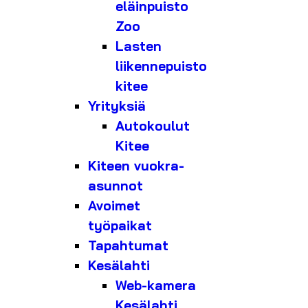
eläinpuisto
Zoo
Lasten
liikennepuisto
kitee
Yrityksiä
Autokoulut
Kitee
Kiteen vuokra-
asunnot
Avoimet
työpaikat
Tapahtumat
Kesälahti
Web-kamera
Kesälahti