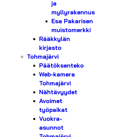
ja
myllyrakennus
Esa Pakarisen
muistomerkki
Rääkkylän
kirjasto
Tohmajärvi
Päätöksenteko
Web-kamera
Tohmajärvi
Nähtävyydet
Avoimet
työpaikat
Vuokra-
asunnot
Tohmajärvi