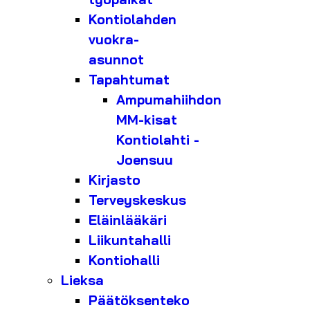
Kontiolahden
vuokra-
asunnot
Tapahtumat
Ampumahiihdon
MM-kisat
Kontiolahti -
Joensuu
Kirjasto
Terveyskeskus
Eläinlääkäri
Liikuntahalli
Kontiohalli
Lieksa
Päätöksenteko