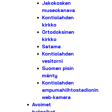
Jakokosken
museokanava
Kontiolahden
kirkko
Ortodoksinen
kirkko
Satama
Kontiolahden
vesitorni
Suomen pisin
mänty
Kontiolahden
ampumahiihtostadionin
web-kamera
Avoimet
työpaikat