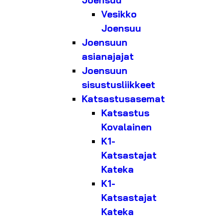
Joensuu
Vesikko
Joensuu
Joensuun
asianajajat
Joensuun
sisustusliikkeet
Katsastusasemat
Katsastus
Kovalainen
K1-
Katsastajat
Kateka
K1-
Katsastajat
Kateka