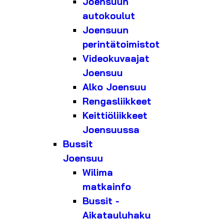
Joensuun
autokoulut
Joensuun
perintätoimistot
Videokuvaajat
Joensuu
Alko Joensuu
Rengasliikkeet
Keittiöliikkeet
Joensuussa
Bussit
Joensuu
Wilima
matkainfo
Bussit -
Aikatauluhaku