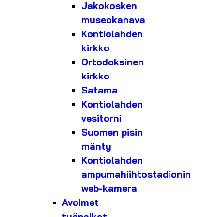
Jakokosken
museokanava
Kontiolahden
kirkko
Ortodoksinen
kirkko
Satama
Kontiolahden
vesitorni
Suomen pisin
mänty
Kontiolahden
ampumahiihtostadionin
web-kamera
Avoimet
työpaikat