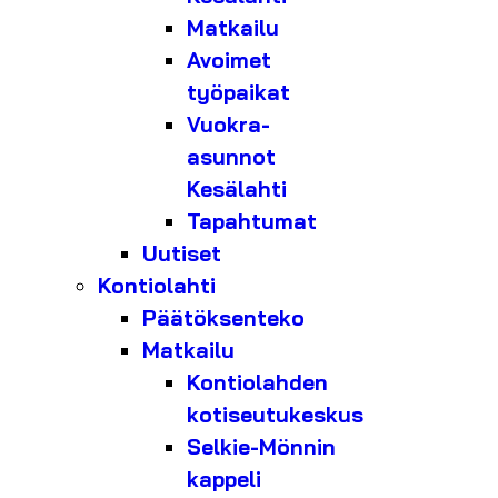
Matkailu
Avoimet
työpaikat
Vuokra-
asunnot
Kesälahti
Tapahtumat
Uutiset
Kontiolahti
Päätöksenteko
Matkailu
Kontiolahden
kotiseutukeskus
Selkie-Mönnin
kappeli