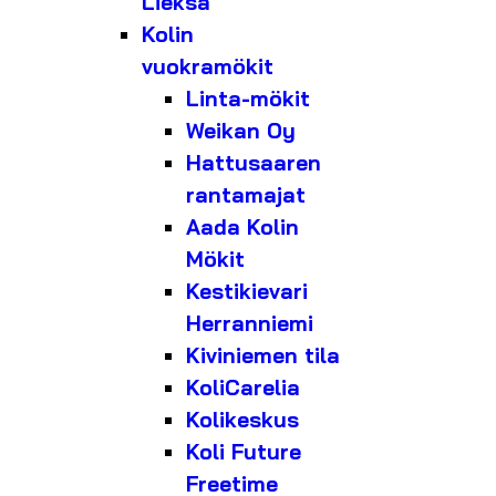
Lieksa
Kolin
vuokramökit
Linta-mökit
Weikan Oy
Hattusaaren
rantamajat
Aada Kolin
Mökit
Kestikievari
Herranniemi
Kiviniemen tila
KoliCarelia
Kolikeskus
Koli Future
Freetime