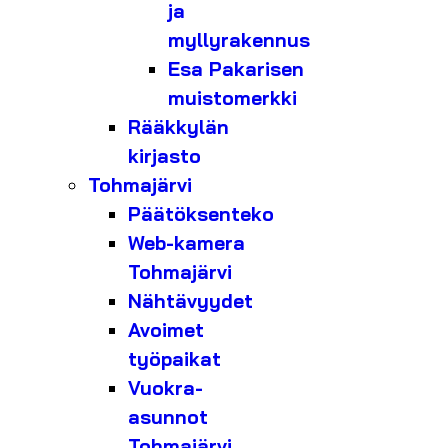
ja
myllyrakennus
Esa Pakarisen
muistomerkki
Rääkkylän
kirjasto
Tohmajärvi
Päätöksenteko
Web-kamera
Tohmajärvi
Nähtävyydet
Avoimet
työpaikat
Vuokra-
asunnot
Tohmajärvi