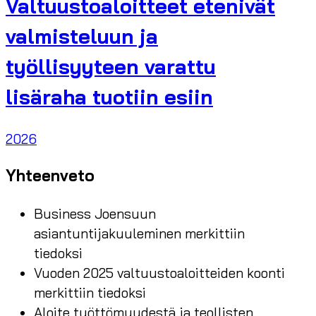
Valtuustoaloitteet etenivät
valmisteluun ja
työllisyyteen varattu
lisäraha tuotiin esiin
2026
Yhteenveto
Business Joensuun
asiantuntijakuuleminen merkittiin
tiedoksi
Vuoden 2025 valtuustoaloitteiden koonti
merkittiin tiedoksi
Aloite työttömyydestä ja teollisten