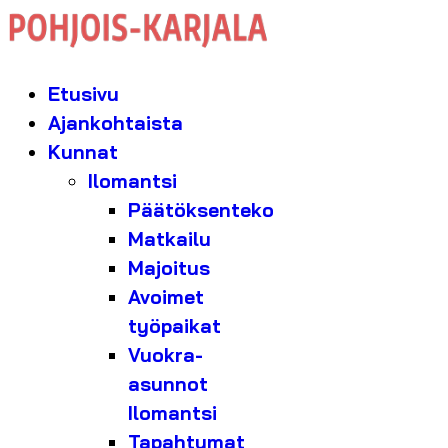
Etusivu
Ajankohtaista
Kunnat
Ilomantsi
Päätöksenteko
Matkailu
Majoitus
Avoimet
työpaikat
Vuokra-
asunnot
Ilomantsi
Tapahtumat