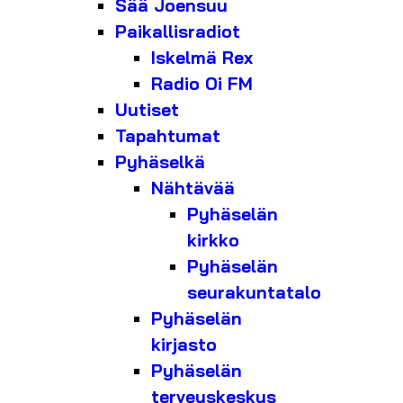
Sää Joensuu
Paikallisradiot
Iskelmä Rex
Radio Oi FM
Uutiset
Tapahtumat
Pyhäselkä
Nähtävää
Pyhäselän
kirkko
Pyhäselän
seurakuntatalo
Pyhäselän
kirjasto
Pyhäselän
terveyskeskus