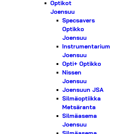
Optikot
Joensuu
Specsavers
Optikko
Joensuu
Instrumentarium
Joensuu
Opti+ Optikko
Nissen
Joensuu
Joensuun JSA
Silmäoptiikka
Metsäranta
Silmäasema
Joensuu
Silmäasema