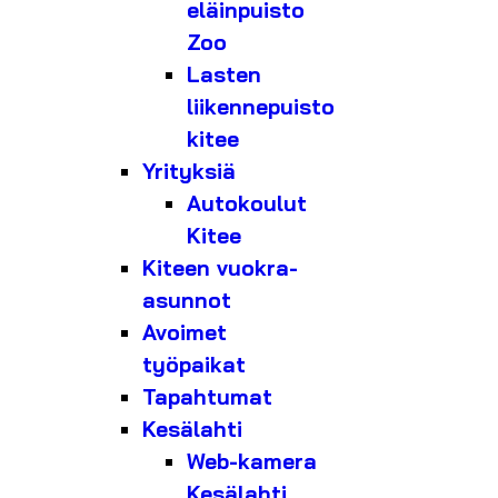
eläinpuisto
Zoo
Lasten
liikennepuisto
kitee
Yrityksiä
Autokoulut
Kitee
Kiteen vuokra-
asunnot
Avoimet
työpaikat
Tapahtumat
Kesälahti
Web-kamera
Kesälahti