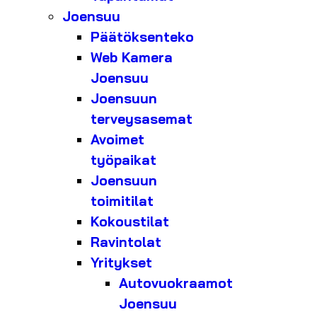
Joensuu
Päätöksenteko
Web Kamera
Joensuu
Joensuun
terveysasemat
Avoimet
työpaikat
Joensuun
toimitilat
Kokoustilat
Ravintolat
Yritykset
Autovuokraamot
Joensuu