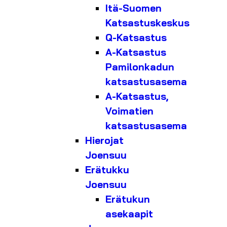
Itä-Suomen
Katsastuskeskus
Q-Katsastus
A-Katsastus
Pamilonkadun
katsastusasema
A-Katsastus,
Voimatien
katsastusasema
Hierojat
Joensuu
Erätukku
Joensuu
Erätukun
asekaapit