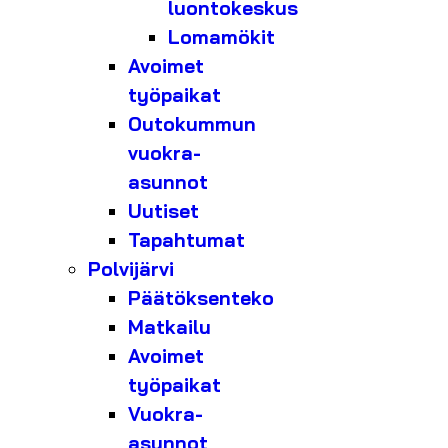
luontokeskus
Lomamökit
Avoimet
työpaikat
Outokummun
vuokra-
asunnot
Uutiset
Tapahtumat
Polvijärvi
Päätöksenteko
Matkailu
Avoimet
työpaikat
Vuokra-
asunnot