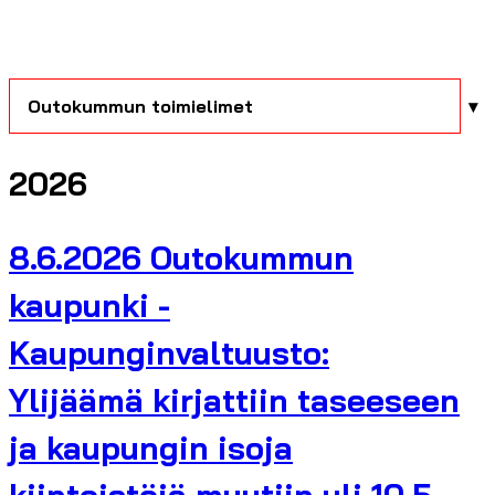
Outokummun toimielimet
2026
8.6.2026 Outokummun
kaupunki -
Kaupunginvaltuusto:
Ylijäämä kirjattiin taseeseen
ja kaupungin isoja
kiinteistöjä myytiin yli 10,5