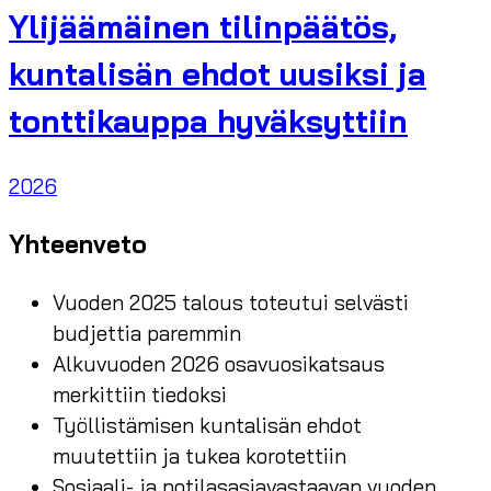
Ylijäämäinen tilinpäätös,
kuntalisän ehdot uusiksi ja
tonttikauppa hyväksyttiin
2026
Yhteenveto
Vuoden 2025 talous toteutui selvästi
budjettia paremmin
Alkuvuoden 2026 osavuosikatsaus
merkittiin tiedoksi
Työllistämisen kuntalisän ehdot
muutettiin ja tukea korotettiin
Sosiaali- ja potilasasiavastaavan vuoden