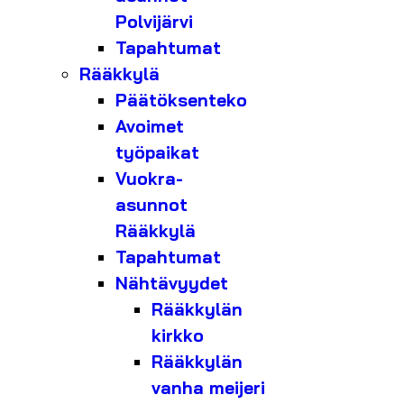
Polvijärvi
Tapahtumat
Rääkkylä
Päätöksenteko
Avoimet
työpaikat
Vuokra-
asunnot
Rääkkylä
Tapahtumat
Nähtävyydet
Rääkkylän
kirkko
Rääkkylän
vanha meijeri