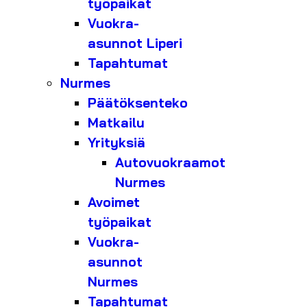
työpaikat
Vuokra-
asunnot Liperi
Tapahtumat
Nurmes
Päätöksenteko
Matkailu
Yrityksiä
Autovuokraamot
Nurmes
Avoimet
työpaikat
Vuokra-
asunnot
Nurmes
Tapahtumat