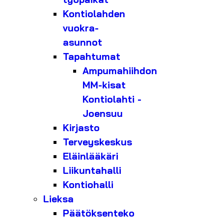
Kontiolahden
vuokra-
asunnot
Tapahtumat
Ampumahiihdon
MM-kisat
Kontiolahti -
Joensuu
Kirjasto
Terveyskeskus
Eläinlääkäri
Liikuntahalli
Kontiohalli
Lieksa
Päätöksenteko