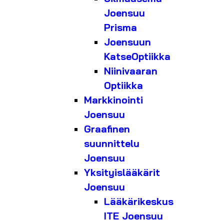
Joensuu
Prisma
Joensuun
KatseOptiikka
Niinivaaran
Optiikka
Markkinointi
Joensuu
Graafinen
suunnittelu
Joensuu
Yksityislääkärit
Joensuu
Lääkärikeskus
ITE Joensuu