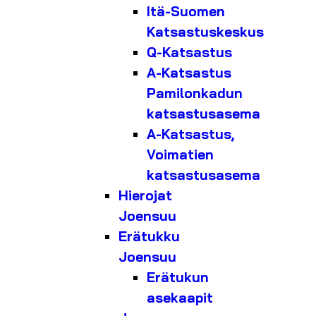
Itä-Suomen
Katsastuskeskus
Q-Katsastus
A-Katsastus
Pamilonkadun
katsastusasema
A-Katsastus,
Voimatien
katsastusasema
Hierojat
Joensuu
Erätukku
Joensuu
Erätukun
asekaapit