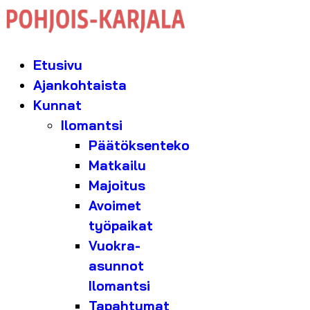
Etusivu
Ajankohtaista
Kunnat
Ilomantsi
Päätöksenteko
Matkailu
Majoitus
Avoimet
työpaikat
Vuokra-
asunnot
Ilomantsi
Tapahtumat