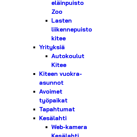
eläinpuisto
Zoo
Lasten
liikennepuisto
kitee
Yrityksiä
Autokoulut
Kitee
Kiteen vuokra-
asunnot
Avoimet
työpaikat
Tapahtumat
Kesälahti
Web-kamera
Kesälahti