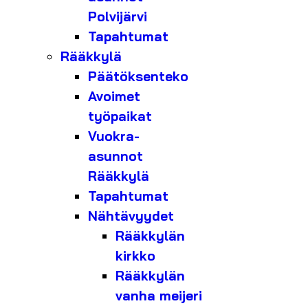
Polvijärvi
Tapahtumat
Rääkkylä
Päätöksenteko
Avoimet
työpaikat
Vuokra-
asunnot
Rääkkylä
Tapahtumat
Nähtävyydet
Rääkkylän
kirkko
Rääkkylän
vanha meijeri