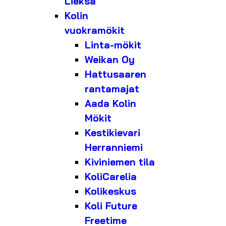
Lieksa
Kolin
vuokramökit
Linta-mökit
Weikan Oy
Hattusaaren
rantamajat
Aada Kolin
Mökit
Kestikievari
Herranniemi
Kiviniemen tila
KoliCarelia
Kolikeskus
Koli Future
Freetime