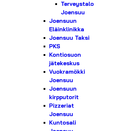
Terveystalo
Joensuu
Joensuun
Eläinklinikka
Joensuu Taksi
PKS
Kontiosuon
jätekeskus
Vuokramökki
Joensuu
Joensuun
kirpputorit
Pizzeriat
Joensuu
Kuntosali