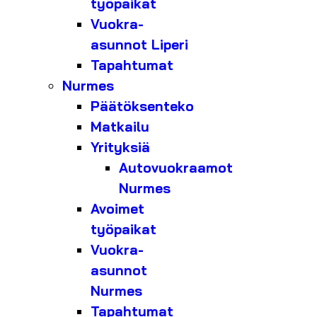
työpaikat
Vuokra-
asunnot Liperi
Tapahtumat
Nurmes
Päätöksenteko
Matkailu
Yrityksiä
Autovuokraamot
Nurmes
Avoimet
työpaikat
Vuokra-
asunnot
Nurmes
Tapahtumat