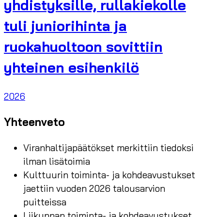
yhdistyksille, rullakiekolle
tuli juniorihinta ja
ruokahuoltoon sovittiin
yhteinen esihenkilö
2026
Yhteenveto
Viranhaltijapäätökset merkittiin tiedoksi
ilman lisätoimia
Kulttuurin toiminta- ja kohdeavustukset
jaettiin vuoden 2026 talousarvion
puitteissa
Liikunnan toiminta- ja kohdeavustukset