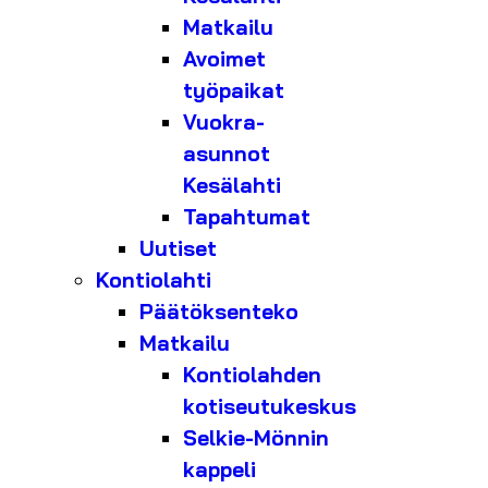
Matkailu
Avoimet
työpaikat
Vuokra-
asunnot
Kesälahti
Tapahtumat
Uutiset
Kontiolahti
Päätöksenteko
Matkailu
Kontiolahden
kotiseutukeskus
Selkie-Mönnin
kappeli