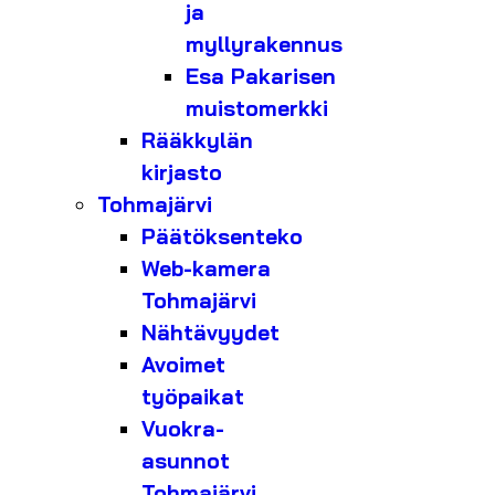
ja
myllyrakennus
Esa Pakarisen
muistomerkki
Rääkkylän
kirjasto
Tohmajärvi
Päätöksenteko
Web-kamera
Tohmajärvi
Nähtävyydet
Avoimet
työpaikat
Vuokra-
asunnot
Tohmajärvi