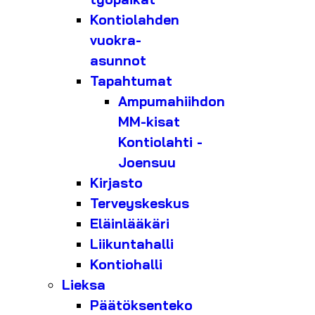
Kontiolahden
vuokra-
asunnot
Tapahtumat
Ampumahiihdon
MM-kisat
Kontiolahti -
Joensuu
Kirjasto
Terveyskeskus
Eläinlääkäri
Liikuntahalli
Kontiohalli
Lieksa
Päätöksenteko