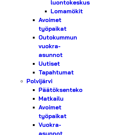
luontokeskus
Lomamökit
Avoimet
työpaikat
Outokummun
vuokra-
asunnot
Uutiset
Tapahtumat
Polvijärvi
Päätöksenteko
Matkailu
Avoimet
työpaikat
Vuokra-
asunnot