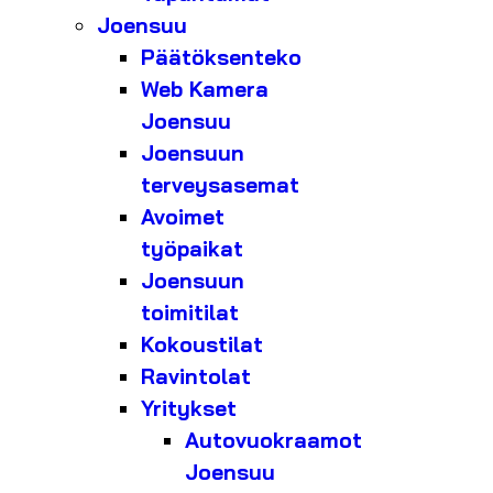
Joensuu
Päätöksenteko
Web Kamera
Joensuu
Joensuun
terveysasemat
Avoimet
työpaikat
Joensuun
toimitilat
Kokoustilat
Ravintolat
Yritykset
Autovuokraamot
Joensuu