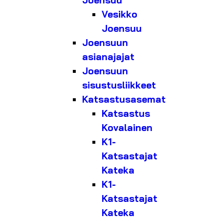
Joensuu
Vesikko
Joensuu
Joensuun
asianajajat
Joensuun
sisustusliikkeet
Katsastusasemat
Katsastus
Kovalainen
K1-
Katsastajat
Kateka
K1-
Katsastajat
Kateka