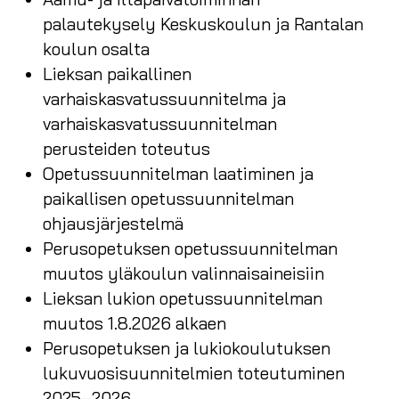
palautekysely Keskuskoulun ja Rantalan
koulun osalta
Lieksan paikallinen
varhaiskasvatussuunnitelma ja
varhaiskasvatussuunnitelman
perusteiden toteutus
Opetussuunnitelman laatiminen ja
paikallisen opetussuunnitelman
ohjausjärjestelmä
Perusopetuksen opetussuunnitelman
muutos yläkoulun valinnaisaineisiin
Lieksan lukion opetussuunnitelman
muutos 1.8.2026 alkaen
Perusopetuksen ja lukiokoulutuksen
lukuvuosisuunnitelmien toteutuminen
2025–2026