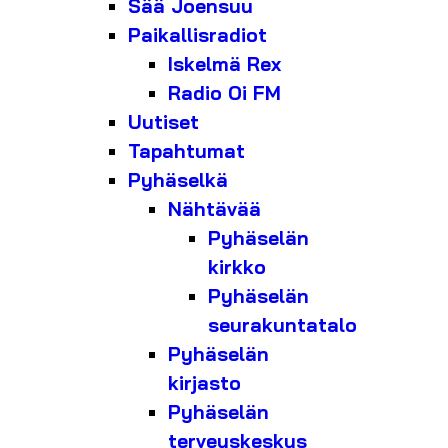
Sää Joensuu
Paikallisradiot
Iskelmä Rex
Radio Oi FM
Uutiset
Tapahtumat
Pyhäselkä
Nähtävää
Pyhäselän
kirkko
Pyhäselän
seurakuntatalo
Pyhäselän
kirjasto
Pyhäselän
terveyskeskus