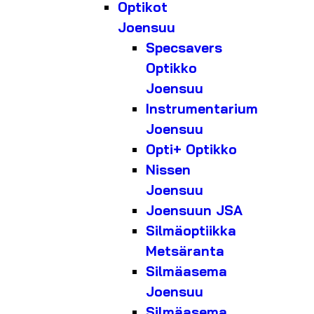
Optikot
Joensuu
Specsavers
Optikko
Joensuu
Instrumentarium
Joensuu
Opti+ Optikko
Nissen
Joensuu
Joensuun JSA
Silmäoptiikka
Metsäranta
Silmäasema
Joensuu
Silmäasema