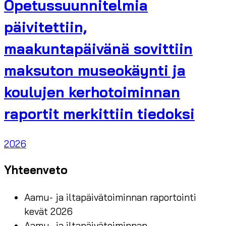
Opetussuunnitelmia
päivitettiin,
maakuntapäivänä sovittiin
maksuton museokäynti ja
koulujen kerhotoiminnan
raportit merkittiin tiedoksi
2026
Yhteenveto
Aamu- ja iltapäivätoiminnan raportointi
kevät 2026
Aamu- ja iltapäivätoiminnan