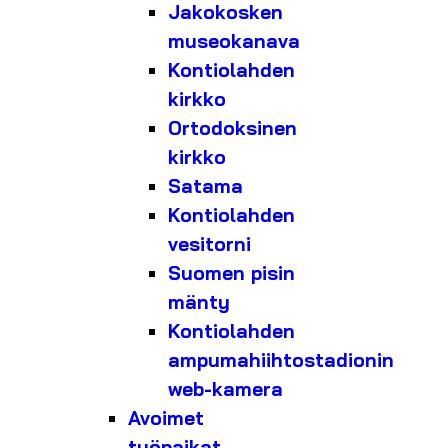
Jakokosken
museokanava
Kontiolahden
kirkko
Ortodoksinen
kirkko
Satama
Kontiolahden
vesitorni
Suomen pisin
mänty
Kontiolahden
ampumahiihtostadionin
web-kamera
Avoimet
työpaikat