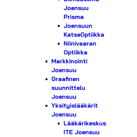
Joensuu
Prisma
Joensuun
KatseOptiikka
Niinivaaran
Optiikka
Markkinointi
Joensuu
Graafinen
suunnittelu
Joensuu
Yksityislääkärit
Joensuu
Lääkärikeskus
ITE Joensuu