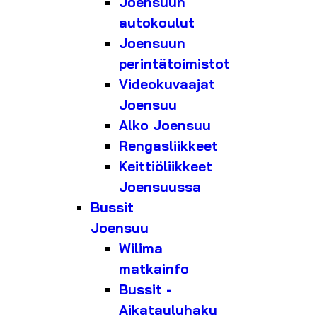
Joensuun
autokoulut
Joensuun
perintätoimistot
Videokuvaajat
Joensuu
Alko Joensuu
Rengasliikkeet
Keittiöliikkeet
Joensuussa
Bussit
Joensuu
Wilima
matkainfo
Bussit -
Aikatauluhaku