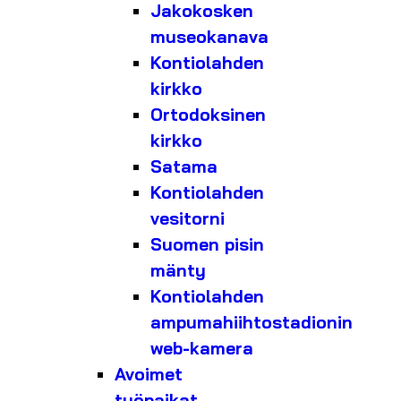
Jakokosken
museokanava
Kontiolahden
kirkko
Ortodoksinen
kirkko
Satama
Kontiolahden
vesitorni
Suomen pisin
mänty
Kontiolahden
ampumahiihtostadionin
web-kamera
Avoimet
työpaikat