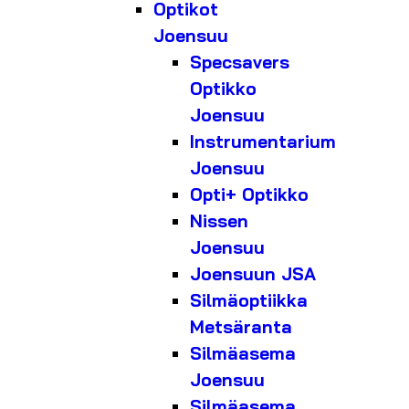
Optikot
Joensuu
Specsavers
Optikko
Joensuu
Instrumentarium
Joensuu
Opti+ Optikko
Nissen
Joensuu
Joensuun JSA
Silmäoptiikka
Metsäranta
Silmäasema
Joensuu
Silmäasema