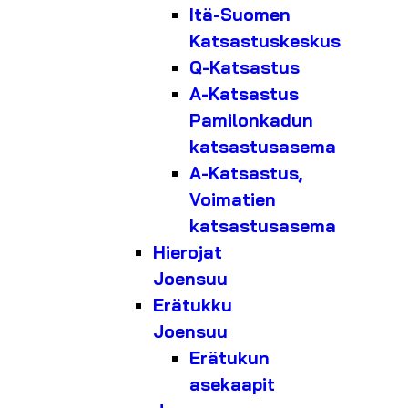
Itä-Suomen
Katsastuskeskus
Q-Katsastus
A-Katsastus
Pamilonkadun
katsastusasema
A-Katsastus,
Voimatien
katsastusasema
Hierojat
Joensuu
Erätukku
Joensuu
Erätukun
asekaapit