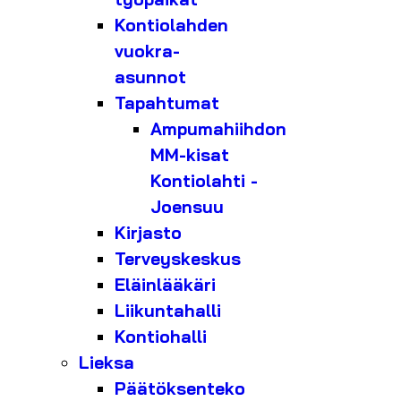
Kontiolahden
vuokra-
asunnot
Tapahtumat
Ampumahiihdon
MM-kisat
Kontiolahti -
Joensuu
Kirjasto
Terveyskeskus
Eläinlääkäri
Liikuntahalli
Kontiohalli
Lieksa
Päätöksenteko