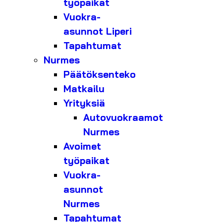
työpaikat
Vuokra-
asunnot Liperi
Tapahtumat
Nurmes
Päätöksenteko
Matkailu
Yrityksiä
Autovuokraamot
Nurmes
Avoimet
työpaikat
Vuokra-
asunnot
Nurmes
Tapahtumat