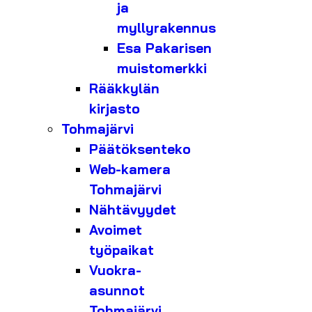
ja
myllyrakennus
Esa Pakarisen
muistomerkki
Rääkkylän
kirjasto
Tohmajärvi
Päätöksenteko
Web-kamera
Tohmajärvi
Nähtävyydet
Avoimet
työpaikat
Vuokra-
asunnot
Tohmajärvi