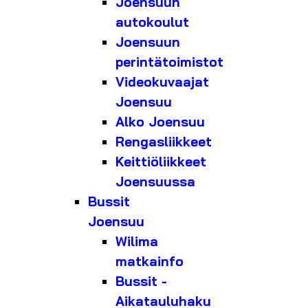
Joensuun
autokoulut
Joensuun
perintätoimistot
Videokuvaajat
Joensuu
Alko Joensuu
Rengasliikkeet
Keittiöliikkeet
Joensuussa
Bussit
Joensuu
Wilima
matkainfo
Bussit -
Aikatauluhaku