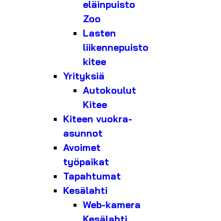
eläinpuisto
Zoo
Lasten
liikennepuisto
kitee
Yrityksiä
Autokoulut
Kitee
Kiteen vuokra-
asunnot
Avoimet
työpaikat
Tapahtumat
Kesälahti
Web-kamera
Kesälahti