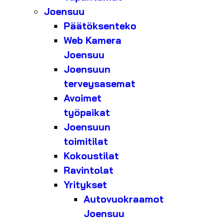
Joensuu
Päätöksenteko
Web Kamera
Joensuu
Joensuun
terveysasemat
Avoimet
työpaikat
Joensuun
toimitilat
Kokoustilat
Ravintolat
Yritykset
Autovuokraamot
Joensuu