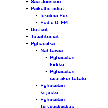
Sää Joensuu
Paikallisradiot
Iskelmä Rex
Radio Oi FM
Uutiset
Tapahtumat
Pyhäselkä
Nähtävää
Pyhäselän
kirkko
Pyhäselän
seurakuntatalo
Pyhäselän
kirjasto
Pyhäselän
terveyskeskus