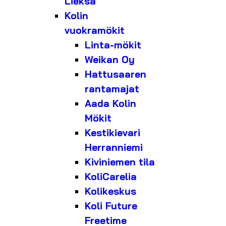
Lieksa
Kolin
vuokramökit
Linta-mökit
Weikan Oy
Hattusaaren
rantamajat
Aada Kolin
Mökit
Kestikievari
Herranniemi
Kiviniemen tila
KoliCarelia
Kolikeskus
Koli Future
Freetime