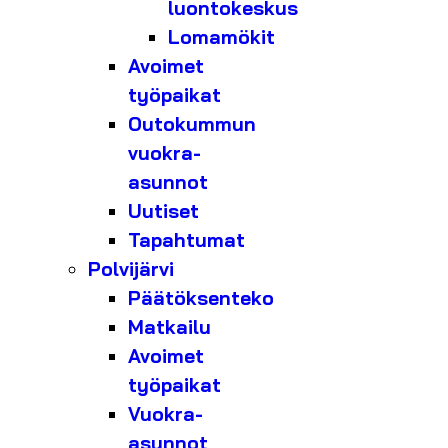
luontokeskus
Lomamökit
Avoimet
työpaikat
Outokummun
vuokra-
asunnot
Uutiset
Tapahtumat
Polvijärvi
Päätöksenteko
Matkailu
Avoimet
työpaikat
Vuokra-
asunnot