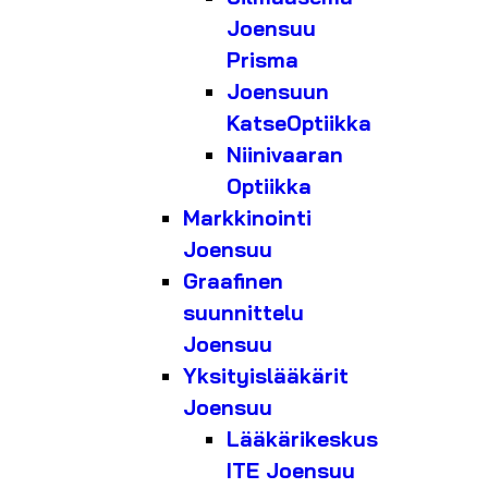
Joensuu
Prisma
Joensuun
KatseOptiikka
Niinivaaran
Optiikka
Markkinointi
Joensuu
Graafinen
suunnittelu
Joensuu
Yksityislääkärit
Joensuu
Lääkärikeskus
ITE Joensuu