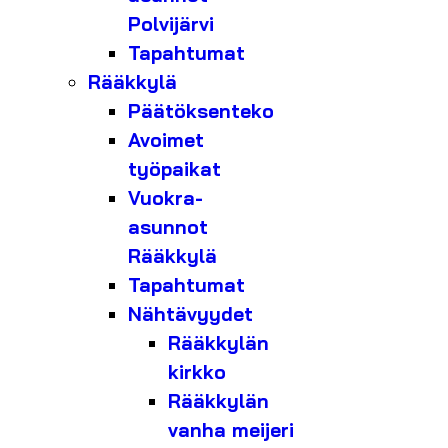
Polvijärvi
Tapahtumat
Rääkkylä
Päätöksenteko
Avoimet
työpaikat
Vuokra-
asunnot
Rääkkylä
Tapahtumat
Nähtävyydet
Rääkkylän
kirkko
Rääkkylän
vanha meijeri