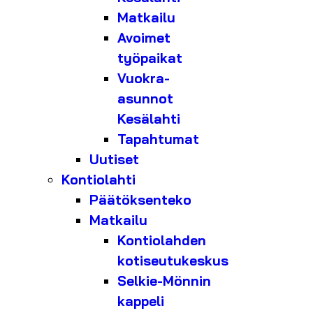
Matkailu
Avoimet
työpaikat
Vuokra-
asunnot
Kesälahti
Tapahtumat
Uutiset
Kontiolahti
Päätöksenteko
Matkailu
Kontiolahden
kotiseutukeskus
Selkie-Mönnin
kappeli