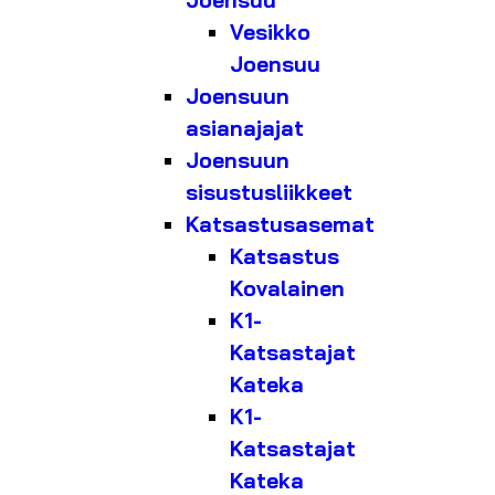
Joensuu
Vesikko
Joensuu
Joensuun
asianajajat
Joensuun
sisustusliikkeet
Katsastusasemat
Katsastus
Kovalainen
K1-
Katsastajat
Kateka
K1-
Katsastajat
Kateka