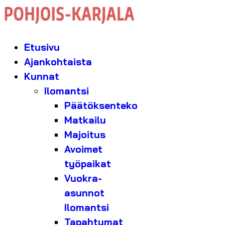
Etusivu
Ajankohtaista
Kunnat
Ilomantsi
Päätöksenteko
Matkailu
Majoitus
Avoimet
työpaikat
Vuokra-
asunnot
Ilomantsi
Tapahtumat