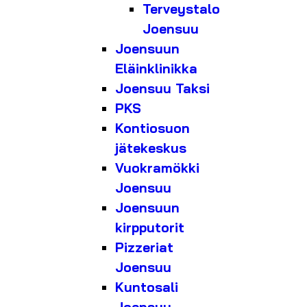
Terveystalo
Joensuu
Joensuun
Eläinklinikka
Joensuu Taksi
PKS
Kontiosuon
jätekeskus
Vuokramökki
Joensuu
Joensuun
kirpputorit
Pizzeriat
Joensuu
Kuntosali