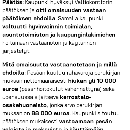
Päätös:
Kaupunki hyväksyi Valtiokonttorin
päätöksen ja
otti omaisuuden vastaan
päätöksen ehdoilla
. Samalla kaupunki
valtuutti hyvinvoinnin toimialan,
asuntotoimiston ja kaupunginlakimiehen
hoitamaan vastaanoton ja käytännön
järjestelyt.
Mitä omaisuutta vastaanotetaan ja millä
ehdoilla:
Pesään kuuluu rahavaroja perukirjan
mukaan nettomääräisesti
hiukan yli 10 000
euroa
(pesänhoitokulut vähennettynä) sekä
Joensuussa sijaitseva
kerrostalo-
osakehuoneisto
, jonka arvo perukirjan
mukaan on
88 000 euroa
. Kaupunki sitoutuu
päätöksen mukaisesti
vastaamaan pesän
veloista ja maksuista
ja
käyttämään