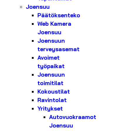
Joensuu
Päätöksenteko
Web Kamera
Joensuu
Joensuun
terveysasemat
Avoimet
työpaikat
Joensuun
toimitilat
Kokoustilat
Ravintolat
Yritykset
Autovuokraamot
Joensuu