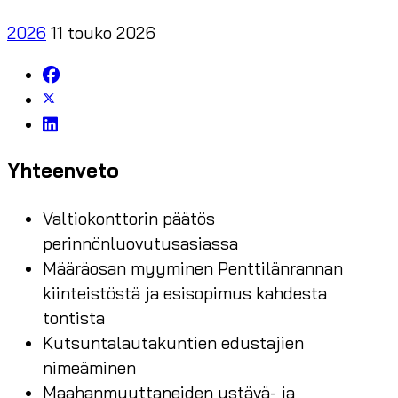
2026
11 touko 2026
Yhteenveto
Valtiokonttorin päätös
perinnönluovutusasiassa
Määräosan myyminen Penttilänrannan
kiinteistöstä ja esisopimus kahdesta
tontista
Kutsuntalautakuntien edustajien
nimeäminen
Maahanmuuttaneiden ystävä- ja