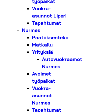
työpaikat
Vuokra-
asunnot Liperi
Tapahtumat
Nurmes
Päätöksenteko
Matkailu
Yrityksiä
Autovuokraamot
Nurmes
Avoimet
työpaikat
Vuokra-
asunnot
Nurmes
Tapahtumat