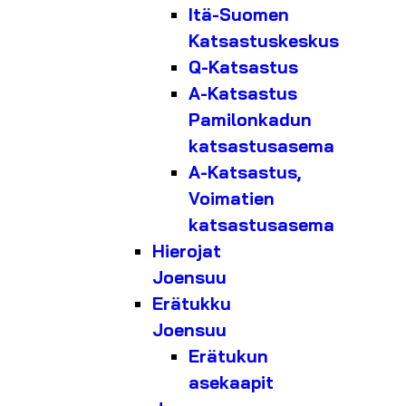
Itä-Suomen
Katsastuskeskus
Q-Katsastus
A-Katsastus
Pamilonkadun
katsastusasema
A-Katsastus,
Voimatien
katsastusasema
Hierojat
Joensuu
Erätukku
Joensuu
Erätukun
asekaapit