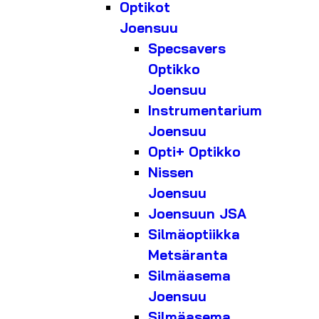
Optikot
Joensuu
Specsavers
Optikko
Joensuu
Instrumentarium
Joensuu
Opti+ Optikko
Nissen
Joensuu
Joensuun JSA
Silmäoptiikka
Metsäranta
Silmäasema
Joensuu
Silmäasema