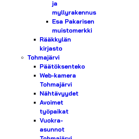
ja
myllyrakennus
Esa Pakarisen
muistomerkki
Rääkkylän
kirjasto
Tohmajärvi
Päätöksenteko
Web-kamera
Tohmajärvi
Nähtävyydet
Avoimet
työpaikat
Vuokra-
asunnot
Tohmajärvi