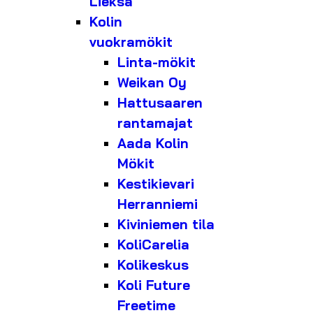
Lieksa
Kolin
vuokramökit
Linta-mökit
Weikan Oy
Hattusaaren
rantamajat
Aada Kolin
Mökit
Kestikievari
Herranniemi
Kiviniemen tila
KoliCarelia
Kolikeskus
Koli Future
Freetime