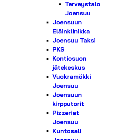
Terveystalo
Joensuu
Joensuun
Eläinklinikka
Joensuu Taksi
PKS
Kontiosuon
jätekeskus
Vuokramökki
Joensuu
Joensuun
kirpputorit
Pizzeriat
Joensuu
Kuntosali