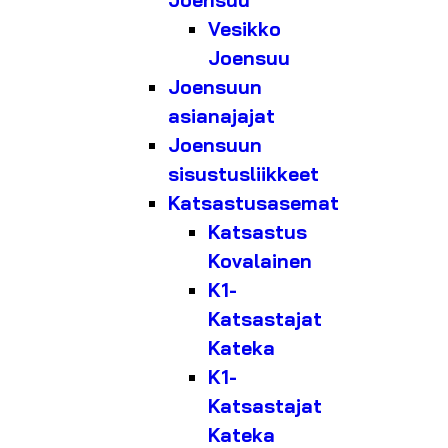
Joensuu
Vesikko
Joensuu
Joensuun
asianajajat
Joensuun
sisustusliikkeet
Katsastusasemat
Katsastus
Kovalainen
K1-
Katsastajat
Kateka
K1-
Katsastajat
Kateka