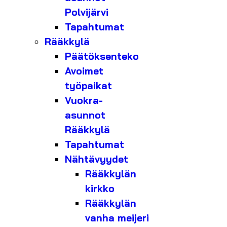
Polvijärvi
Tapahtumat
Rääkkylä
Päätöksenteko
Avoimet
työpaikat
Vuokra-
asunnot
Rääkkylä
Tapahtumat
Nähtävyydet
Rääkkylän
kirkko
Rääkkylän
vanha meijeri