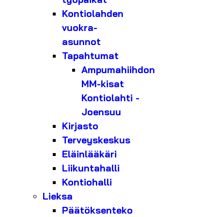
Kontiolahden
vuokra-
asunnot
Tapahtumat
Ampumahiihdon
MM-kisat
Kontiolahti -
Joensuu
Kirjasto
Terveyskeskus
Eläinlääkäri
Liikuntahalli
Kontiohalli
Lieksa
Päätöksenteko