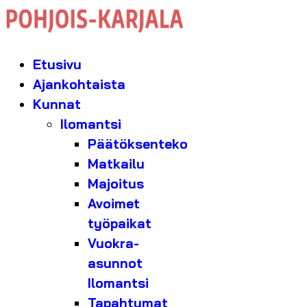
Etusivu
Ajankohtaista
Kunnat
Ilomantsi
Päätöksenteko
Matkailu
Majoitus
Avoimet
työpaikat
Vuokra-
asunnot
Ilomantsi
Tapahtumat