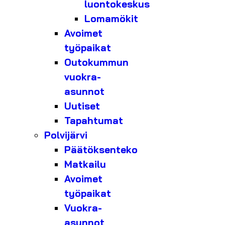
luontokeskus
Lomamökit
Avoimet
työpaikat
Outokummun
vuokra-
asunnot
Uutiset
Tapahtumat
Polvijärvi
Päätöksenteko
Matkailu
Avoimet
työpaikat
Vuokra-
asunnot