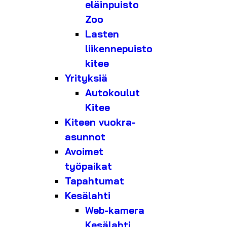
eläinpuisto
Zoo
Lasten
liikennepuisto
kitee
Yrityksiä
Autokoulut
Kitee
Kiteen vuokra-
asunnot
Avoimet
työpaikat
Tapahtumat
Kesälahti
Web-kamera
Kesälahti