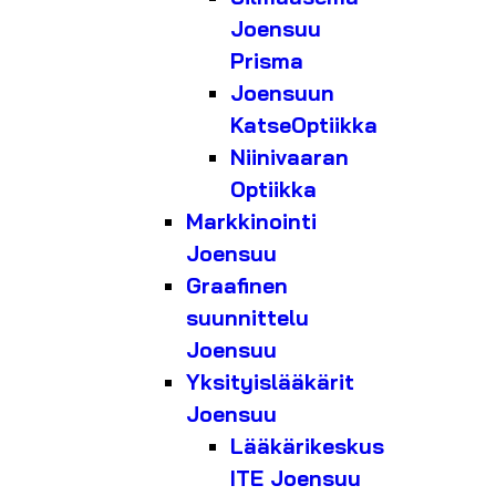
Joensuu
Prisma
Joensuun
KatseOptiikka
Niinivaaran
Optiikka
Markkinointi
Joensuu
Graafinen
suunnittelu
Joensuu
Yksityislääkärit
Joensuu
Lääkärikeskus
ITE Joensuu