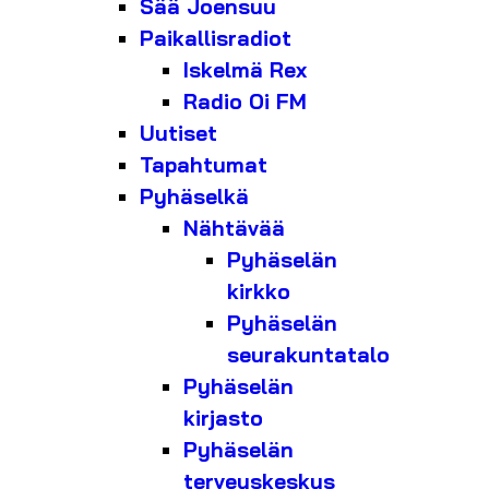
Sää Joensuu
Paikallisradiot
Iskelmä Rex
Radio Oi FM
Uutiset
Tapahtumat
Pyhäselkä
Nähtävää
Pyhäselän
kirkko
Pyhäselän
seurakuntatalo
Pyhäselän
kirjasto
Pyhäselän
terveyskeskus