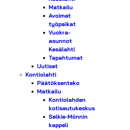
Matkailu
Avoimet
työpaikat
Vuokra-
asunnot
Kesälahti
Tapahtumat
Uutiset
Kontiolahti
Päätöksenteko
Matkailu
Kontiolahden
kotiseutukeskus
Selkie-Mönnin
kappeli