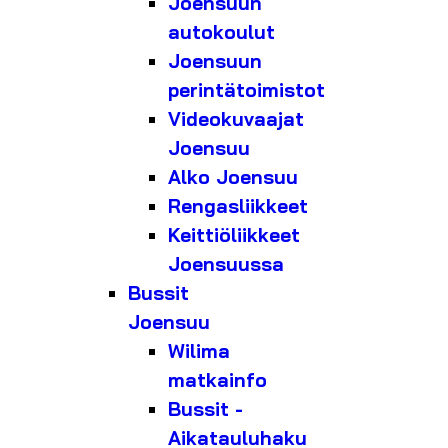
Joensuun
autokoulut
Joensuun
perintätoimistot
Videokuvaajat
Joensuu
Alko Joensuu
Rengasliikkeet
Keittiöliikkeet
Joensuussa
Bussit
Joensuu
Wilima
matkainfo
Bussit -
Aikatauluhaku