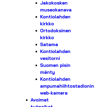
Jakokosken
museokanava
Kontiolahden
kirkko
Ortodoksinen
kirkko
Satama
Kontiolahden
vesitorni
Suomen pisin
mänty
Kontiolahden
ampumahiihtostadionin
web-kamera
Avoimet
työpaikat