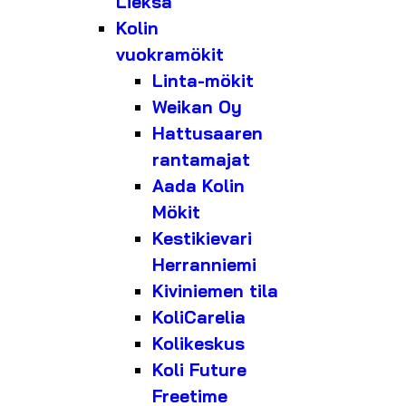
Lieksa
Kolin
vuokramökit
Linta-mökit
Weikan Oy
Hattusaaren
rantamajat
Aada Kolin
Mökit
Kestikievari
Herranniemi
Kiviniemen tila
KoliCarelia
Kolikeskus
Koli Future
Freetime