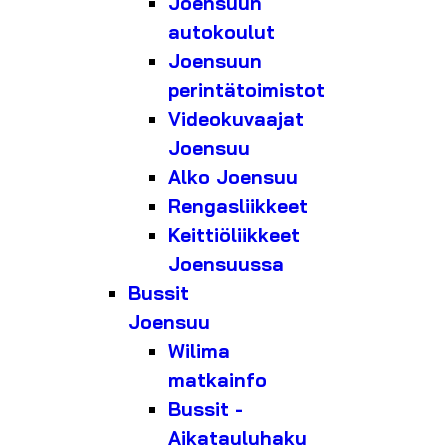
Joensuun
autokoulut
Joensuun
perintätoimistot
Videokuvaajat
Joensuu
Alko Joensuu
Rengasliikkeet
Keittiöliikkeet
Joensuussa
Bussit
Joensuu
Wilima
matkainfo
Bussit -
Aikatauluhaku