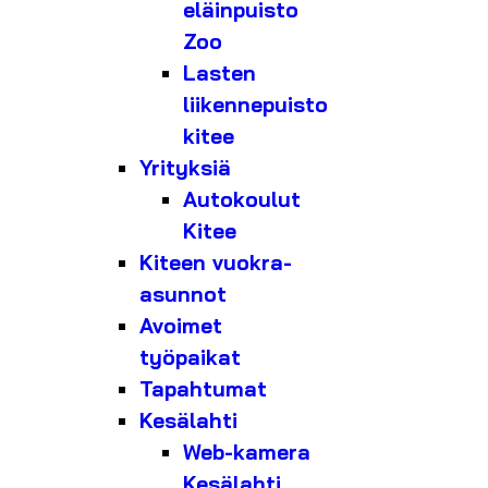
eläinpuisto
Zoo
Lasten
liikennepuisto
kitee
Yrityksiä
Autokoulut
Kitee
Kiteen vuokra-
asunnot
Avoimet
työpaikat
Tapahtumat
Kesälahti
Web-kamera
Kesälahti