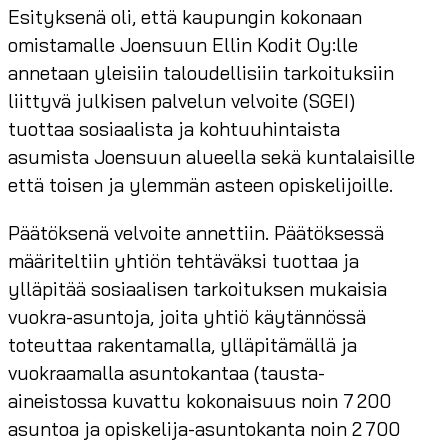
Esityksenä oli, että kaupungin kokonaan
omistamalle Joensuun Ellin Kodit Oy:lle
annetaan yleisiin taloudellisiin tarkoituksiin
liittyvä julkisen palvelun velvoite (SGEI)
tuottaa sosiaalista ja kohtuuhintaista
asumista Joensuun alueella sekä kuntalaisille
että toisen ja ylemmän asteen opiskelijoille.
Päätöksenä velvoite annettiin. Päätöksessä
määriteltiin yhtiön tehtäväksi tuottaa ja
ylläpitää sosiaalisen tarkoituksen mukaisia
vuokra-asuntoja, joita yhtiö käytännössä
toteuttaa rakentamalla, ylläpitämällä ja
vuokraamalla asuntokantaa (tausta-
aineistossa kuvattu kokonaisuus noin 7 200
asuntoa ja opiskelija-asuntokanta noin 2 700