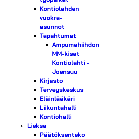
Kontiolahden
vuokra-
asunnot
Tapahtumat
Ampumahiihdon
MM-kisat
Kontiolahti -
Joensuu
Kirjasto
Terveyskeskus
Eläinlääkäri
Liikuntahalli
Kontiohalli
Lieksa
Päätöksenteko