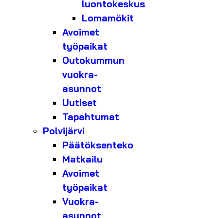
luontokeskus
Lomamökit
Avoimet
työpaikat
Outokummun
vuokra-
asunnot
Uutiset
Tapahtumat
Polvijärvi
Päätöksenteko
Matkailu
Avoimet
työpaikat
Vuokra-
asunnot