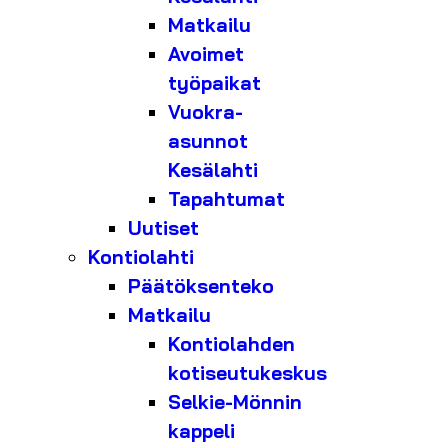
Matkailu
Avoimet
työpaikat
Vuokra-
asunnot
Kesälahti
Tapahtumat
Uutiset
Kontiolahti
Päätöksenteko
Matkailu
Kontiolahden
kotiseutukeskus
Selkie-Mönnin
kappeli