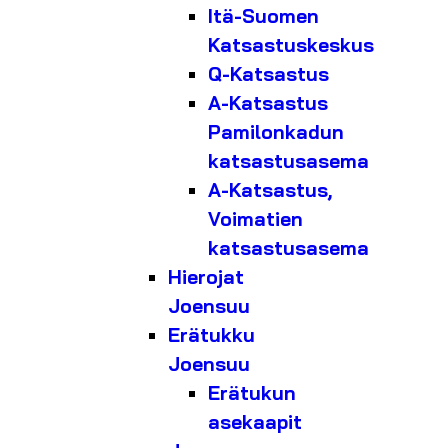
Itä-Suomen
Katsastuskeskus
Q-Katsastus
A-Katsastus
Pamilonkadun
katsastusasema
A-Katsastus,
Voimatien
katsastusasema
Hierojat
Joensuu
Erätukku
Joensuu
Erätukun
asekaapit