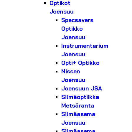
Optikot
Joensuu
Specsavers
Optikko
Joensuu
Instrumentarium
Joensuu
Opti+ Optikko
Nissen
Joensuu
Joensuun JSA
Silmäoptiikka
Metsäranta
Silmäasema
Joensuu
Silmäasema