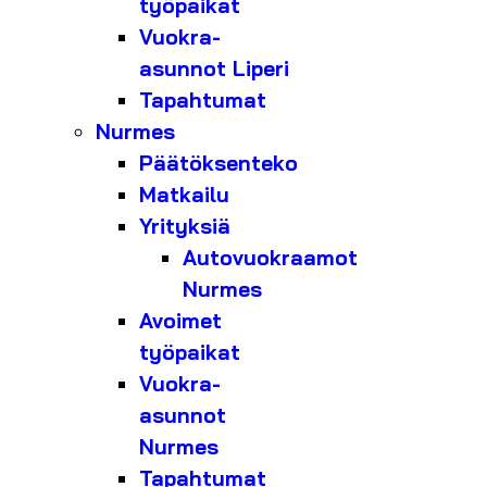
työpaikat
Vuokra-
asunnot Liperi
Tapahtumat
Nurmes
Päätöksenteko
Matkailu
Yrityksiä
Autovuokraamot
Nurmes
Avoimet
työpaikat
Vuokra-
asunnot
Nurmes
Tapahtumat