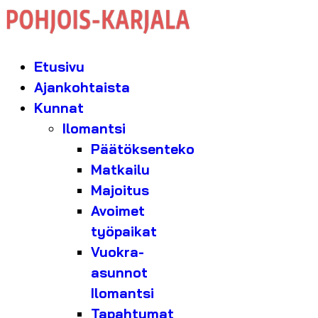
Etusivu
Ajankohtaista
Kunnat
Ilomantsi
Päätöksenteko
Matkailu
Majoitus
Avoimet
työpaikat
Vuokra-
asunnot
Ilomantsi
Tapahtumat