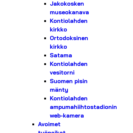
Jakokosken
museokanava
Kontiolahden
kirkko
Ortodoksinen
kirkko
Satama
Kontiolahden
vesitorni
Suomen pisin
mänty
Kontiolahden
ampumahiihtostadionin
web-kamera
Avoimet
työpaikat