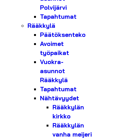
Polvijärvi
Tapahtumat
Rääkkylä
Päätöksenteko
Avoimet
työpaikat
Vuokra-
asunnot
Rääkkylä
Tapahtumat
Nähtävyydet
Rääkkylän
kirkko
Rääkkylän
vanha meijeri