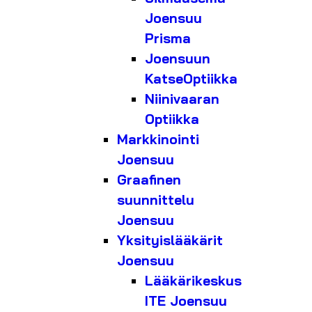
Joensuu
Prisma
Joensuun
KatseOptiikka
Niinivaaran
Optiikka
Markkinointi
Joensuu
Graafinen
suunnittelu
Joensuu
Yksityislääkärit
Joensuu
Lääkärikeskus
ITE Joensuu