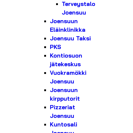
Terveystalo
Joensuu
Joensuun
Eläinklinikka
Joensuu Taksi
PKS
Kontiosuon
jätekeskus
Vuokramökki
Joensuu
Joensuun
kirpputorit
Pizzeriat
Joensuu
Kuntosali