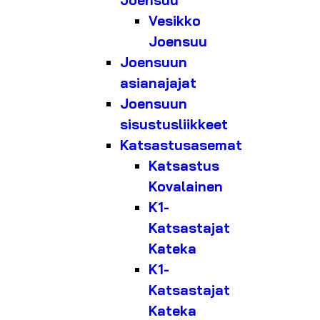
Joensuu
Vesikko
Joensuu
Joensuun
asianajajat
Joensuun
sisustusliikkeet
Katsastusasemat
Katsastus
Kovalainen
K1-
Katsastajat
Kateka
K1-
Katsastajat
Kateka