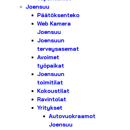
Joensuu
Päätöksenteko
Web Kamera
Joensuu
Joensuun
terveysasemat
Avoimet
työpaikat
Joensuun
toimitilat
Kokoustilat
Ravintolat
Yritykset
Autovuokraamot
Joensuu