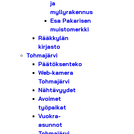
ja
myllyrakennus
Esa Pakarisen
muistomerkki
Rääkkylän
kirjasto
Tohmajärvi
Päätöksenteko
Web-kamera
Tohmajärvi
Nähtävyydet
Avoimet
työpaikat
Vuokra-
asunnot
Tohmajärvi