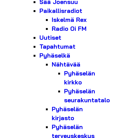
Sää Joensuu
Paikallisradiot
Iskelmä Rex
Radio Oi FM
Uutiset
Tapahtumat
Pyhäselkä
Nähtävää
Pyhäselän
kirkko
Pyhäselän
seurakuntatalo
Pyhäselän
kirjasto
Pyhäselän
terveyskeskus