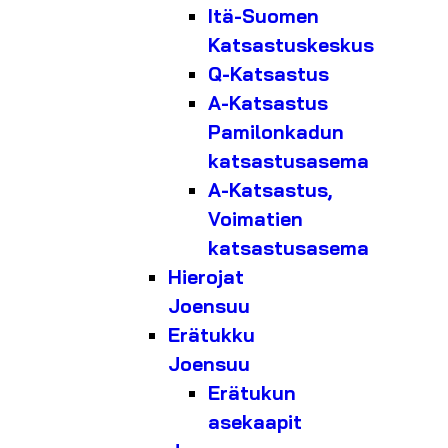
Itä-Suomen
Katsastuskeskus
Q-Katsastus
A-Katsastus
Pamilonkadun
katsastusasema
A-Katsastus,
Voimatien
katsastusasema
Hierojat
Joensuu
Erätukku
Joensuu
Erätukun
asekaapit