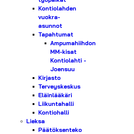
Kontiolahden
vuokra-
asunnot
Tapahtumat
Ampumahiihdon
MM-kisat
Kontiolahti -
Joensuu
Kirjasto
Terveyskeskus
Eläinlääkäri
Liikuntahalli
Kontiohalli
Lieksa
Päätöksenteko