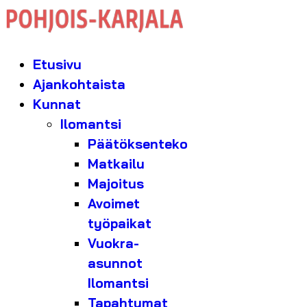
Etusivu
Ajankohtaista
Kunnat
Ilomantsi
Päätöksenteko
Matkailu
Majoitus
Avoimet
työpaikat
Vuokra-
asunnot
Ilomantsi
Tapahtumat