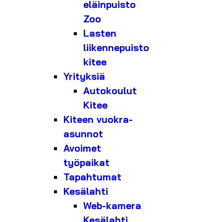
eläinpuisto
Zoo
Lasten
liikennepuisto
kitee
Yrityksiä
Autokoulut
Kitee
Kiteen vuokra-
asunnot
Avoimet
työpaikat
Tapahtumat
Kesälahti
Web-kamera
Kesälahti