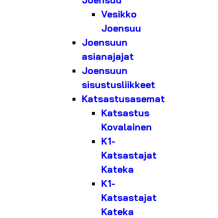
Joensuu
Vesikko
Joensuu
Joensuun
asianajajat
Joensuun
sisustusliikkeet
Katsastusasemat
Katsastus
Kovalainen
K1-
Katsastajat
Kateka
K1-
Katsastajat
Kateka