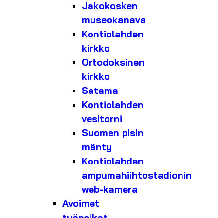
Jakokosken
museokanava
Kontiolahden
kirkko
Ortodoksinen
kirkko
Satama
Kontiolahden
vesitorni
Suomen pisin
mänty
Kontiolahden
ampumahiihtostadionin
web-kamera
Avoimet
työpaikat