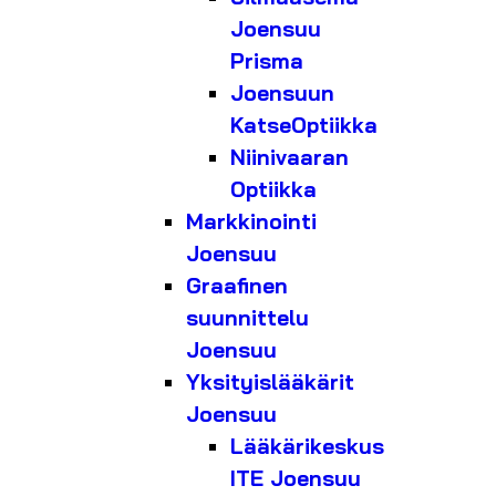
Joensuu
Prisma
Joensuun
KatseOptiikka
Niinivaaran
Optiikka
Markkinointi
Joensuu
Graafinen
suunnittelu
Joensuu
Yksityislääkärit
Joensuu
Lääkärikeskus
ITE Joensuu