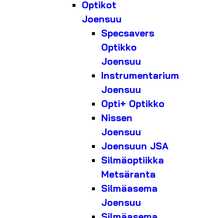
Optikot
Joensuu
Specsavers
Optikko
Joensuu
Instrumentarium
Joensuu
Opti+ Optikko
Nissen
Joensuu
Joensuun JSA
Silmäoptiikka
Metsäranta
Silmäasema
Joensuu
Silmäasema