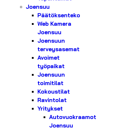
Joensuu
Päätöksenteko
Web Kamera
Joensuu
Joensuun
terveysasemat
Avoimet
työpaikat
Joensuun
toimitilat
Kokoustilat
Ravintolat
Yritykset
Autovuokraamot
Joensuu