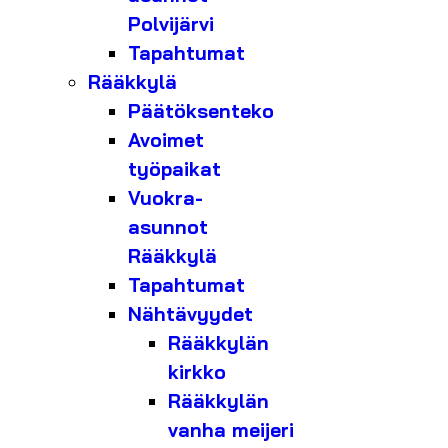
Polvijärvi
Tapahtumat
Rääkkylä
Päätöksenteko
Avoimet
työpaikat
Vuokra-
asunnot
Rääkkylä
Tapahtumat
Nähtävyydet
Rääkkylän
kirkko
Rääkkylän
vanha meijeri