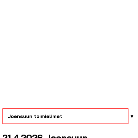
Joensuun toimielimet
21.4.2026 Joensuun