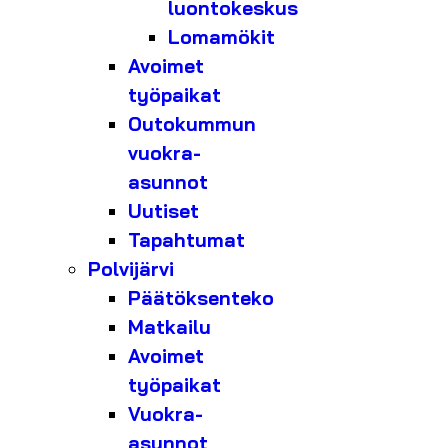
luontokeskus
Lomamökit
Avoimet
työpaikat
Outokummun
vuokra-
asunnot
Uutiset
Tapahtumat
Polvijärvi
Päätöksenteko
Matkailu
Avoimet
työpaikat
Vuokra-
asunnot