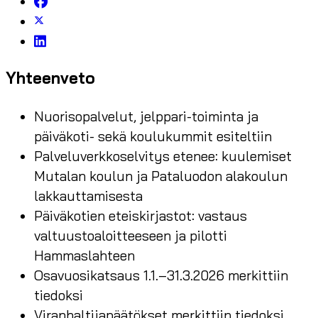
Yhteenveto
Nuorisopalvelut, jelppari-toiminta ja
päiväkoti- sekä koulukummit esiteltiin
Palveluverkkoselvitys etenee: kuulemiset
Mutalan koulun ja Pataluodon alakoulun
lakkauttamisesta
Päiväkotien eteiskirjastot: vastaus
valtuustoaloitteeseen ja pilotti
Hammaslahteen
Osavuosikatsaus 1.1.–31.3.2026 merkittiin
tiedoksi
Viranhaltijapäätökset merkittiin tiedoksi,