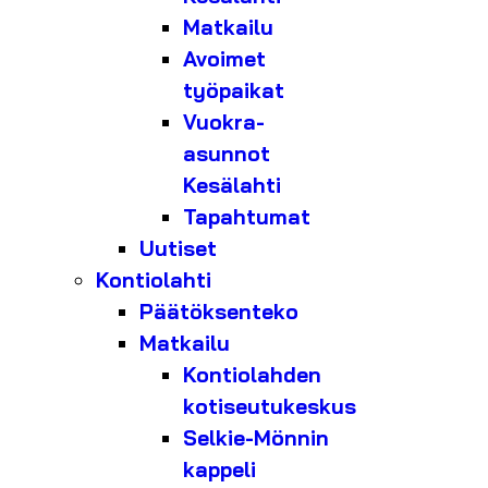
Matkailu
Avoimet
työpaikat
Vuokra-
asunnot
Kesälahti
Tapahtumat
Uutiset
Kontiolahti
Päätöksenteko
Matkailu
Kontiolahden
kotiseutukeskus
Selkie-Mönnin
kappeli