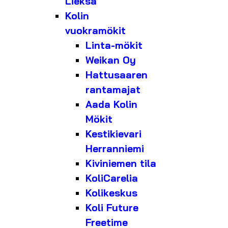
Lieksa
Kolin
vuokramökit
Linta-mökit
Weikan Oy
Hattusaaren
rantamajat
Aada Kolin
Mökit
Kestikievari
Herranniemi
Kiviniemen tila
KoliCarelia
Kolikeskus
Koli Future
Freetime