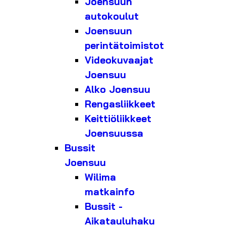
Joensuun
autokoulut
Joensuun
perintätoimistot
Videokuvaajat
Joensuu
Alko Joensuu
Rengasliikkeet
Keittiöliikkeet
Joensuussa
Bussit
Joensuu
Wilima
matkainfo
Bussit -
Aikatauluhaku