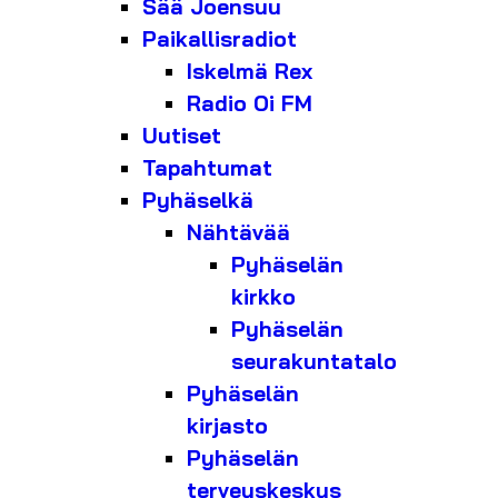
Sää Joensuu
Paikallisradiot
Iskelmä Rex
Radio Oi FM
Uutiset
Tapahtumat
Pyhäselkä
Nähtävää
Pyhäselän
kirkko
Pyhäselän
seurakuntatalo
Pyhäselän
kirjasto
Pyhäselän
terveyskeskus