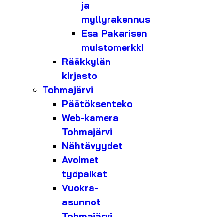
ja
myllyrakennus
Esa Pakarisen
muistomerkki
Rääkkylän
kirjasto
Tohmajärvi
Päätöksenteko
Web-kamera
Tohmajärvi
Nähtävyydet
Avoimet
työpaikat
Vuokra-
asunnot
Tohmajärvi