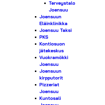
Terveystalo
Joensuu
Joensuun
Eläinklinikka
Joensuu Taksi
PKS
Kontiosuon
jätekeskus
Vuokramökki
Joensuu
Joensuun
kirpputorit
Pizzeriat
Joensuu
Kuntosali