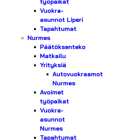
työpaikat
Vuokra-
asunnot Liperi
Tapahtumat
Nurmes
Päätöksenteko
Matkailu
Yrityksiä
Autovuokraamot
Nurmes
Avoimet
työpaikat
Vuokra-
asunnot
Nurmes
Tapahtumat