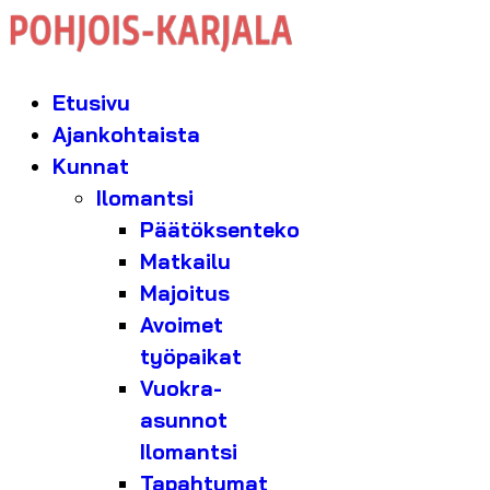
Etusivu
Ajankohtaista
Kunnat
Ilomantsi
Päätöksenteko
Matkailu
Majoitus
Avoimet
työpaikat
Vuokra-
asunnot
Ilomantsi
Tapahtumat