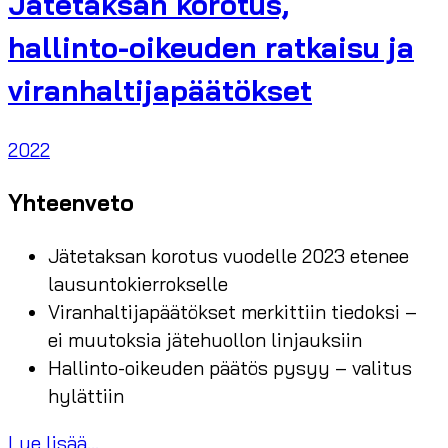
Jätetaksan korotus,
hallinto-oikeuden ratkaisu ja
viranhaltijapäätökset
2022
Yhteenveto
Jätetaksan korotus vuodelle 2023 etenee
lausuntokierrokselle
Viranhaltijapäätökset merkittiin tiedoksi –
ei muutoksia jätehuollon linjauksiin
Hallinto-oikeuden päätös pysyy – valitus
hylättiin
Lue lisää...