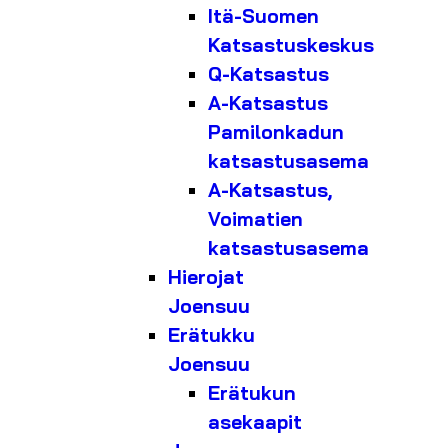
Itä-Suomen
Katsastuskeskus
Q-Katsastus
A-Katsastus
Pamilonkadun
katsastusasema
A-Katsastus,
Voimatien
katsastusasema
Hierojat
Joensuu
Erätukku
Joensuu
Erätukun
asekaapit