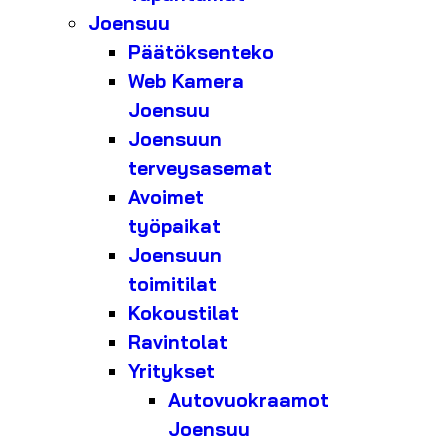
Joensuu
Päätöksenteko
Web Kamera
Joensuu
Joensuun
terveysasemat
Avoimet
työpaikat
Joensuun
toimitilat
Kokoustilat
Ravintolat
Yritykset
Autovuokraamot
Joensuu