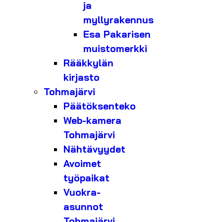
ja
myllyrakennus
Esa Pakarisen
muistomerkki
Rääkkylän
kirjasto
Tohmajärvi
Päätöksenteko
Web-kamera
Tohmajärvi
Nähtävyydet
Avoimet
työpaikat
Vuokra-
asunnot
Tohmajärvi