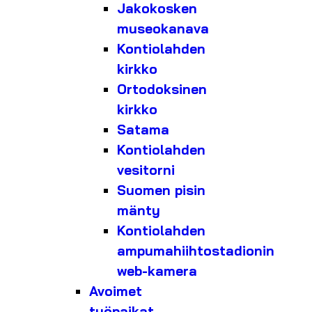
Jakokosken
museokanava
Kontiolahden
kirkko
Ortodoksinen
kirkko
Satama
Kontiolahden
vesitorni
Suomen pisin
mänty
Kontiolahden
ampumahiihtostadionin
web-kamera
Avoimet
työpaikat