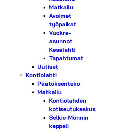
Matkailu
Avoimet
työpaikat
Vuokra-
asunnot
Kesälahti
Tapahtumat
Uutiset
Kontiolahti
Päätöksenteko
Matkailu
Kontiolahden
kotiseutukeskus
Selkie-Mönnin
kappeli