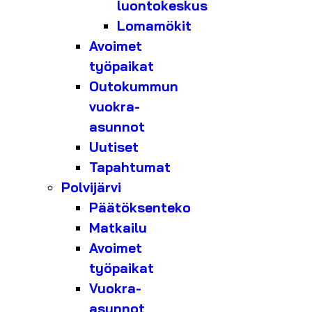
luontokeskus
Lomamökit
Avoimet
työpaikat
Outokummun
vuokra-
asunnot
Uutiset
Tapahtumat
Polvijärvi
Päätöksenteko
Matkailu
Avoimet
työpaikat
Vuokra-
asunnot