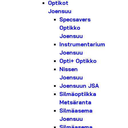
Optikot
Joensuu
Specsavers
Optikko
Joensuu
Instrumentarium
Joensuu
Opti+ Optikko
Nissen
Joensuu
Joensuun JSA
Silmäoptiikka
Metsäranta
Silmäasema
Joensuu
Silmäasema