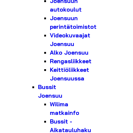
Joensuun
autokoulut
Joensuun
perintätoimistot
Videokuvaajat
Joensuu
Alko Joensuu
Rengasliikkeet
Keittiöliikkeet
Joensuussa
Bussit
Joensuu
Wilima
matkainfo
Bussit -
Aikatauluhaku