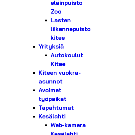
eläinpuisto
Zoo
Lasten
liikennepuisto
kitee
Yrityksiä
Autokoulut
Kitee
Kiteen vuokra-
asunnot
Avoimet
työpaikat
Tapahtumat
Kesälahti
Web-kamera
Kesälahti