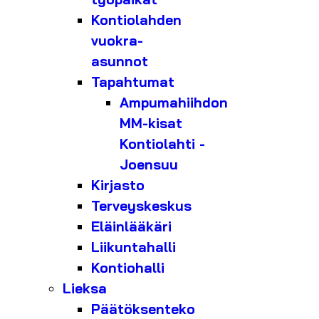
Kontiolahden
vuokra-
asunnot
Tapahtumat
Ampumahiihdon
MM-kisat
Kontiolahti -
Joensuu
Kirjasto
Terveyskeskus
Eläinlääkäri
Liikuntahalli
Kontiohalli
Lieksa
Päätöksenteko