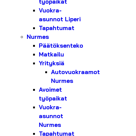
työpaikat
Vuokra-
asunnot Liperi
Tapahtumat
Nurmes
Päätöksenteko
Matkailu
Yrityksiä
Autovuokraamot
Nurmes
Avoimet
työpaikat
Vuokra-
asunnot
Nurmes
Tapahtumat