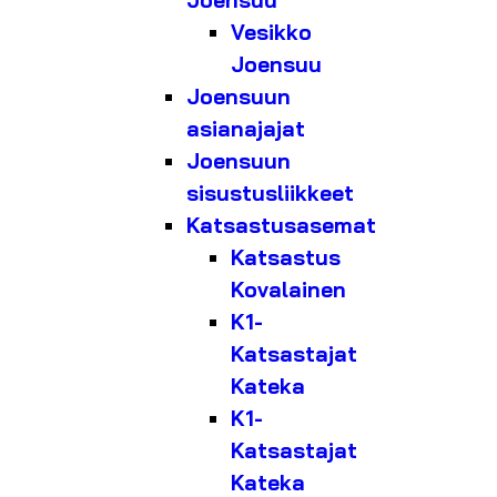
Joensuu
Vesikko
Joensuu
Joensuun
asianajajat
Joensuun
sisustusliikkeet
Katsastusasemat
Katsastus
Kovalainen
K1-
Katsastajat
Kateka
K1-
Katsastajat
Kateka