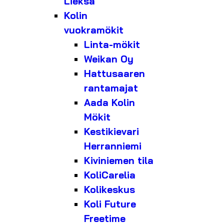
Lieksa
Kolin
vuokramökit
Linta-mökit
Weikan Oy
Hattusaaren
rantamajat
Aada Kolin
Mökit
Kestikievari
Herranniemi
Kiviniemen tila
KoliCarelia
Kolikeskus
Koli Future
Freetime