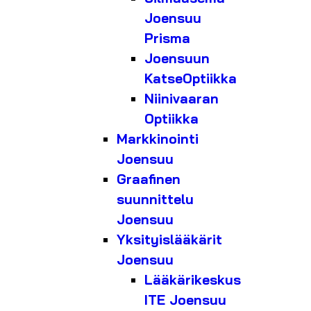
Joensuu
Prisma
Joensuun
KatseOptiikka
Niinivaaran
Optiikka
Markkinointi
Joensuu
Graafinen
suunnittelu
Joensuu
Yksityislääkärit
Joensuu
Lääkärikeskus
ITE Joensuu