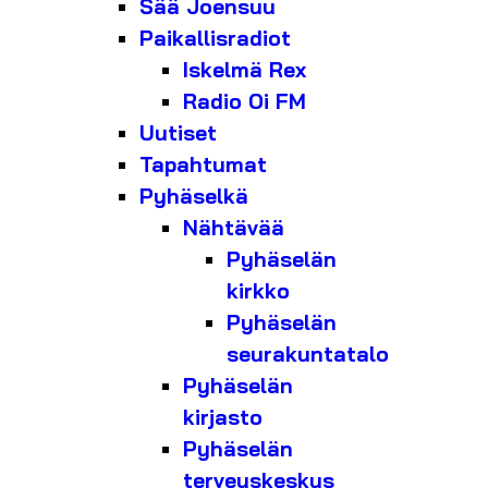
Sää Joensuu
Paikallisradiot
Iskelmä Rex
Radio Oi FM
Uutiset
Tapahtumat
Pyhäselkä
Nähtävää
Pyhäselän
kirkko
Pyhäselän
seurakuntatalo
Pyhäselän
kirjasto
Pyhäselän
terveyskeskus