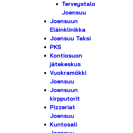
Terveystalo
Joensuu
Joensuun
Eläinklinikka
Joensuu Taksi
PKS
Kontiosuon
jätekeskus
Vuokramökki
Joensuu
Joensuun
kirpputorit
Pizzeriat
Joensuu
Kuntosali