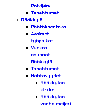
Polvijärvi
Tapahtumat
Rääkkylä
Päätöksenteko
Avoimet
työpaikat
Vuokra-
asunnot
Rääkkylä
Tapahtumat
Nähtävyydet
Rääkkylän
kirkko
Rääkkylän
vanha meijeri