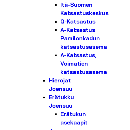
Itä-Suomen
Katsastuskeskus
Q-Katsastus
A-Katsastus
Pamilonkadun
katsastusasema
A-Katsastus,
Voimatien
katsastusasema
Hierojat
Joensuu
Erätukku
Joensuu
Erätukun
asekaapit