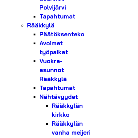
Polvijärvi
Tapahtumat
Rääkkylä
Päätöksenteko
Avoimet
työpaikat
Vuokra-
asunnot
Rääkkylä
Tapahtumat
Nähtävyydet
Rääkkylän
kirkko
Rääkkylän
vanha meijeri