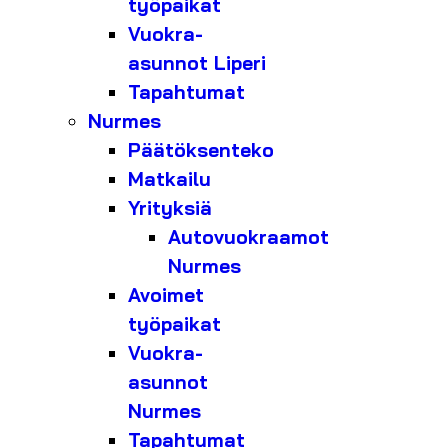
työpaikat
Vuokra-
asunnot Liperi
Tapahtumat
Nurmes
Päätöksenteko
Matkailu
Yrityksiä
Autovuokraamot
Nurmes
Avoimet
työpaikat
Vuokra-
asunnot
Nurmes
Tapahtumat