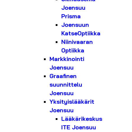
Joensuu
Prisma
Joensuun
KatseOptiikka
Niinivaaran
Optiikka
Markkinointi
Joensuu
Graafinen
suunnittelu
Joensuu
Yksityislääkärit
Joensuu
Lääkärikeskus
ITE Joensuu