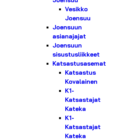
Joensuu
Vesikko
Joensuu
Joensuun
asianajajat
Joensuun
sisustusliikkeet
Katsastusasemat
Katsastus
Kovalainen
K1-
Katsastajat
Kateka
K1-
Katsastajat
Kateka