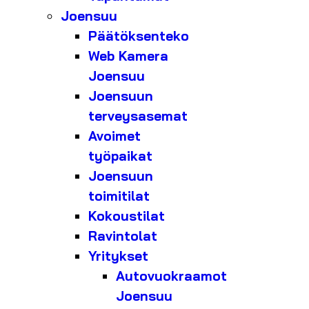
Joensuu
Päätöksenteko
Web Kamera
Joensuu
Joensuun
terveysasemat
Avoimet
työpaikat
Joensuun
toimitilat
Kokoustilat
Ravintolat
Yritykset
Autovuokraamot
Joensuu