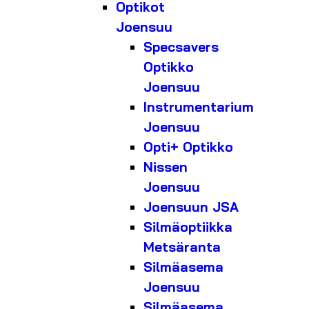
Optikot
Joensuu
Specsavers
Optikko
Joensuu
Instrumentarium
Joensuu
Opti+ Optikko
Nissen
Joensuu
Joensuun JSA
Silmäoptiikka
Metsäranta
Silmäasema
Joensuu
Silmäasema