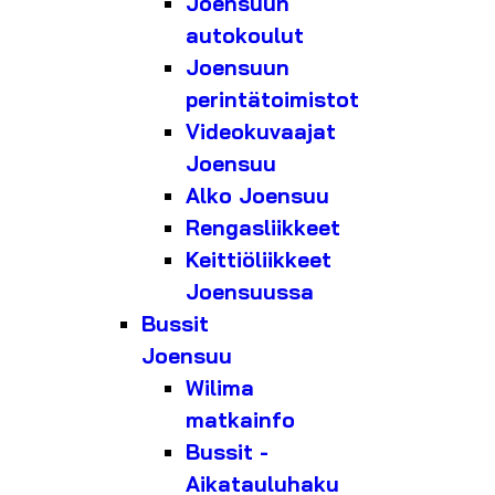
Joensuun
autokoulut
Joensuun
perintätoimistot
Videokuvaajat
Joensuu
Alko Joensuu
Rengasliikkeet
Keittiöliikkeet
Joensuussa
Bussit
Joensuu
Wilima
matkainfo
Bussit -
Aikatauluhaku