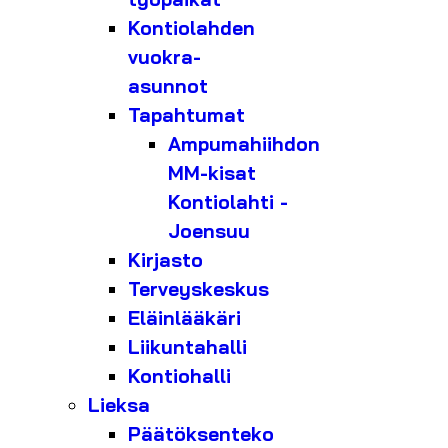
Kontiolahden
vuokra-
asunnot
Tapahtumat
Ampumahiihdon
MM-kisat
Kontiolahti -
Joensuu
Kirjasto
Terveyskeskus
Eläinlääkäri
Liikuntahalli
Kontiohalli
Lieksa
Päätöksenteko