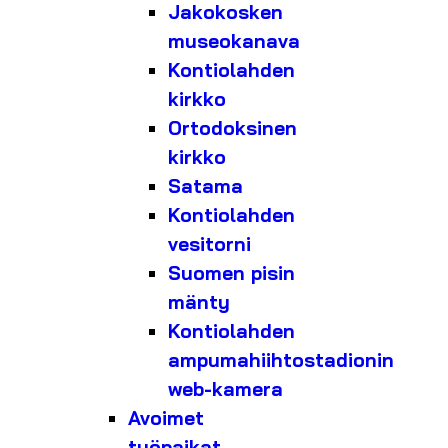
Jakokosken
museokanava
Kontiolahden
kirkko
Ortodoksinen
kirkko
Satama
Kontiolahden
vesitorni
Suomen pisin
mänty
Kontiolahden
ampumahiihtostadionin
web-kamera
Avoimet
työpaikat