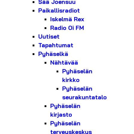
Sää Joensuu
Paikallisradiot
Iskelmä Rex
Radio Oi FM
Uutiset
Tapahtumat
Pyhäselkä
Nähtävää
Pyhäselän
kirkko
Pyhäselän
seurakuntatalo
Pyhäselän
kirjasto
Pyhäselän
terveyskeskus