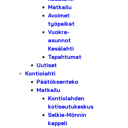
Matkailu
Avoimet
työpaikat
Vuokra-
asunnot
Kesälahti
Tapahtumat
Uutiset
Kontiolahti
Päätöksenteko
Matkailu
Kontiolahden
kotiseutukeskus
Selkie-Mönnin
kappeli