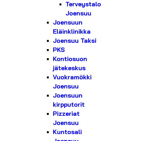
Terveystalo
Joensuu
Joensuun
Eläinklinikka
Joensuu Taksi
PKS
Kontiosuon
jätekeskus
Vuokramökki
Joensuu
Joensuun
kirpputorit
Pizzeriat
Joensuu
Kuntosali