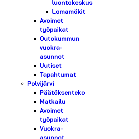
luontokeskus
Lomamökit
Avoimet
työpaikat
Outokummun
vuokra-
asunnot
Uutiset
Tapahtumat
Polvijärvi
Päätöksenteko
Matkailu
Avoimet
työpaikat
Vuokra-
asunnot