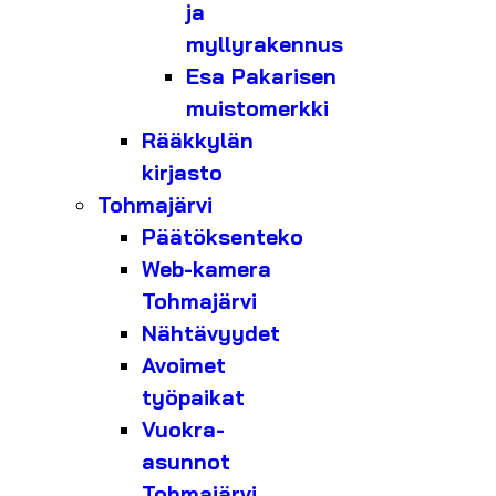
ja
myllyrakennus
Esa Pakarisen
muistomerkki
Rääkkylän
kirjasto
Tohmajärvi
Päätöksenteko
Web-kamera
Tohmajärvi
Nähtävyydet
Avoimet
työpaikat
Vuokra-
asunnot
Tohmajärvi