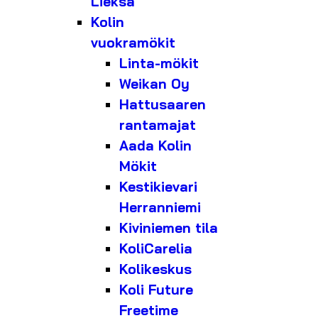
Lieksa
Kolin
vuokramökit
Linta-mökit
Weikan Oy
Hattusaaren
rantamajat
Aada Kolin
Mökit
Kestikievari
Herranniemi
Kiviniemen tila
KoliCarelia
Kolikeskus
Koli Future
Freetime