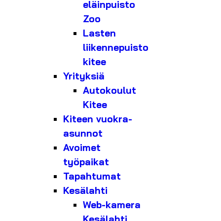
eläinpuisto
Zoo
Lasten
liikennepuisto
kitee
Yrityksiä
Autokoulut
Kitee
Kiteen vuokra-
asunnot
Avoimet
työpaikat
Tapahtumat
Kesälahti
Web-kamera
Kesälahti