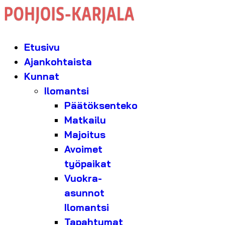
Etusivu
Ajankohtaista
Kunnat
Ilomantsi
Päätöksenteko
Matkailu
Majoitus
Avoimet
työpaikat
Vuokra-
asunnot
Ilomantsi
Tapahtumat