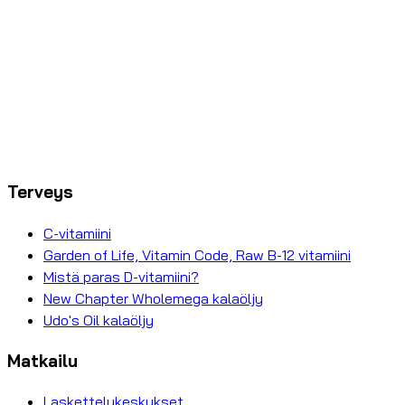
Terveys
C-vitamiini
Garden of Life, Vitamin Code, Raw B-12 vitamiini
Mistä paras D-vitamiini?
New Chapter Wholemega kalaöljy
Udo's Oil kalaöljy
Matkailu
Laskettelukeskukset