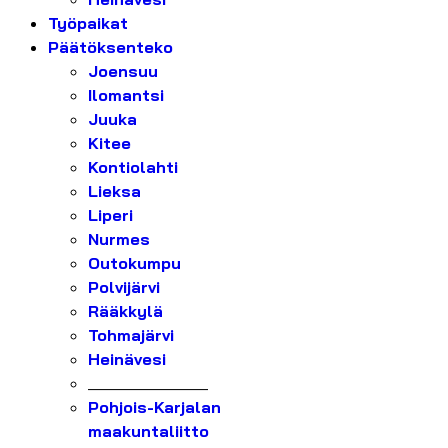
Työpaikat
Päätöksenteko
Joensuu
Ilomantsi
Juuka
Kitee
Kontiolahti
Lieksa
Liperi
Nurmes
Outokumpu
Polvijärvi
Rääkkylä
Tohmajärvi
Heinävesi
_______________
Pohjois-Karjalan
maakuntaliitto