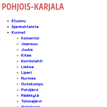
Etusivu
Ajankohtaista
Kunnat
Ilomantsi
Joensuu
Juuka
Kitee
Kontiolahti
Lieksa
Liperi
Nurmes
Outokumpu
Polvijärvi
Rääkkylä
Tohmajärvi
Heinävesi