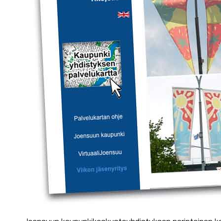
Joensuun kaupunkikeskustayhdistyksen perinteinen kesävii