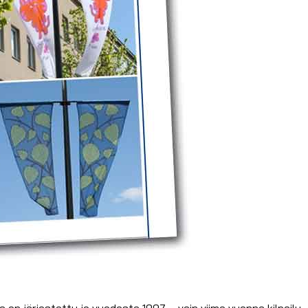
a on järjestetty jo vuodesta 1997 – vain viime vuonna kilpailu