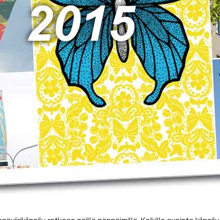
rikilpailu ratkeaa näillä näppäimillä. Kaikille avointa kilpailu