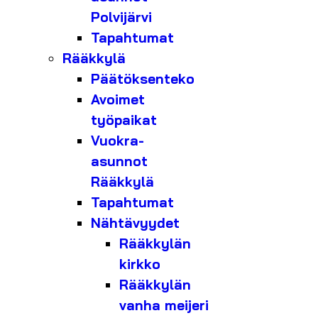
Polvijärvi
Tapahtumat
Rääkkylä
Päätöksenteko
Avoimet
työpaikat
Vuokra-
asunnot
Rääkkylä
Tapahtumat
Nähtävyydet
Rääkkylän
kirkko
Rääkkylän
vanha meijeri