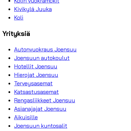
Kolin vuokramökit
Kivikylä Juuka
Koli
Yrityksiä
Autonvuokraus Joensuu
Joensuun autokoulut
Hotellit Joensuu
Hierojat Joensuu
Terveysasemat
Katsastusasemat
Rengasliikkeet Joensuu
Asianajajat Joensuu
Aikuisille
Joensuun kuntosalit