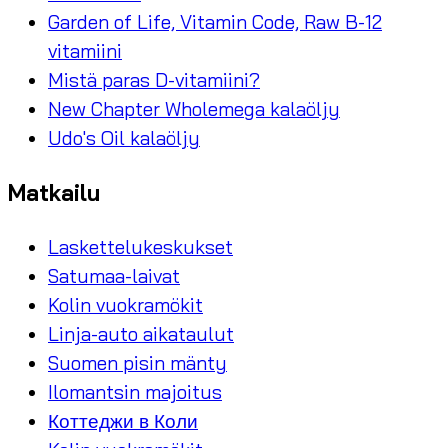
Garden of Life, Vitamin Code, Raw B-12
vitamiini
Mistä paras D-vitamiini?
New Chapter Wholemega kalaöljy
Udo's Oil kalaöljy
Matkailu
Laskettelukeskukset
Satumaa-laivat
Kolin vuokramökit
Linja-auto aikataulut
Suomen pisin mänty
Ilomantsin majoitus
Коттеджи в Коли