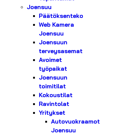
Joensuu
Päätöksenteko
Web Kamera
Joensuu
Joensuun
terveysasemat
Avoimet
työpaikat
Joensuun
toimitilat
Kokoustilat
Ravintolat
Yritykset
Autovuokraamot
Joensuu