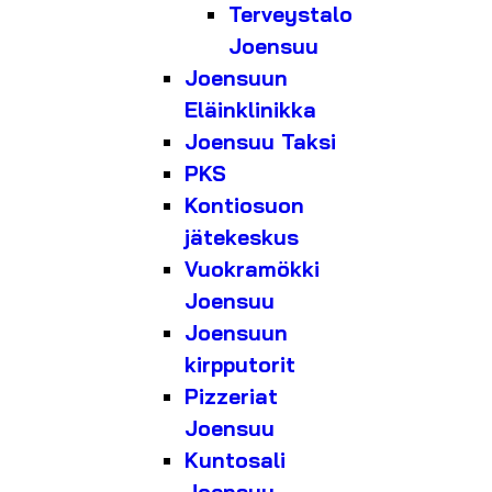
Terveystalo
Joensuu
Joensuun
Eläinklinikka
Joensuu Taksi
PKS
Kontiosuon
jätekeskus
Vuokramökki
Joensuu
Joensuun
kirpputorit
Pizzeriat
Joensuu
Kuntosali