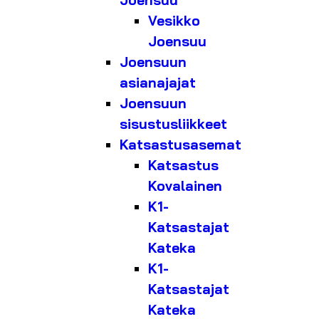
Joensuu
Vesikko
Joensuu
Joensuun
asianajajat
Joensuun
sisustusliikkeet
Katsastusasemat
Katsastus
Kovalainen
K1-
Katsastajat
Kateka
K1-
Katsastajat
Kateka