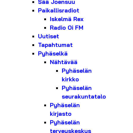
Sää Joensuu
Paikallisradiot
Iskelmä Rex
Radio Oi FM
Uutiset
Tapahtumat
Pyhäselkä
Nähtävää
Pyhäselän
kirkko
Pyhäselän
seurakuntatalo
Pyhäselän
kirjasto
Pyhäselän
terveyskeskus