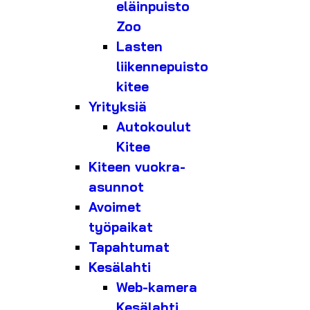
eläinpuisto
Zoo
Lasten
liikennepuisto
kitee
Yrityksiä
Autokoulut
Kitee
Kiteen vuokra-
asunnot
Avoimet
työpaikat
Tapahtumat
Kesälahti
Web-kamera
Kesälahti