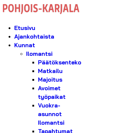
Etusivu
Ajankohtaista
Kunnat
Ilomantsi
Päätöksenteko
Matkailu
Majoitus
Avoimet
työpaikat
Vuokra-
asunnot
Ilomantsi
Tapahtumat