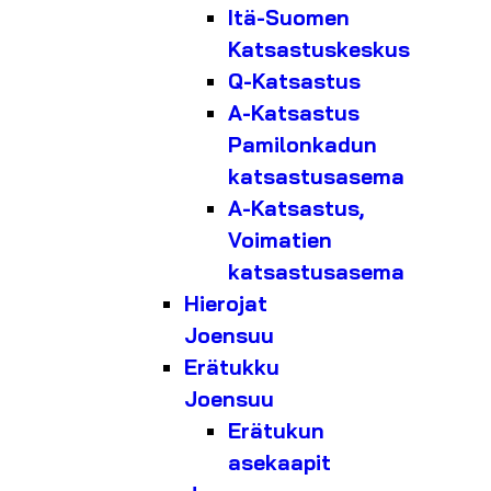
Itä-Suomen
Katsastuskeskus
Q-Katsastus
A-Katsastus
Pamilonkadun
katsastusasema
A-Katsastus,
Voimatien
katsastusasema
Hierojat
Joensuu
Erätukku
Joensuu
Erätukun
asekaapit