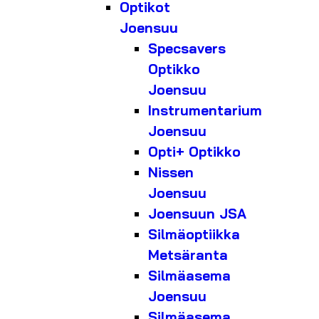
Optikot
Joensuu
Specsavers
Optikko
Joensuu
Instrumentarium
Joensuu
Opti+ Optikko
Nissen
Joensuu
Joensuun JSA
Silmäoptiikka
Metsäranta
Silmäasema
Joensuu
Silmäasema