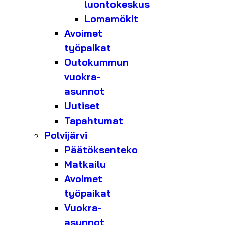
luontokeskus
Lomamökit
Avoimet
työpaikat
Outokummun
vuokra-
asunnot
Uutiset
Tapahtumat
Polvijärvi
Päätöksenteko
Matkailu
Avoimet
työpaikat
Vuokra-
asunnot