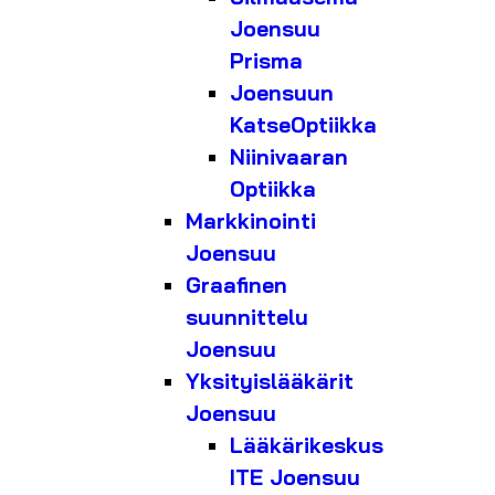
Joensuu
Prisma
Joensuun
KatseOptiikka
Niinivaaran
Optiikka
Markkinointi
Joensuu
Graafinen
suunnittelu
Joensuu
Yksityislääkärit
Joensuu
Lääkärikeskus
ITE Joensuu