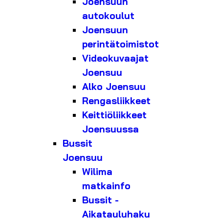
Joensuun
autokoulut
Joensuun
perintätoimistot
Videokuvaajat
Joensuu
Alko Joensuu
Rengasliikkeet
Keittiöliikkeet
Joensuussa
Bussit
Joensuu
Wilima
matkainfo
Bussit -
Aikatauluhaku