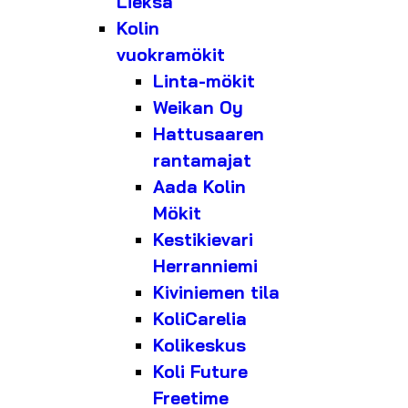
Lieksa
Kolin
vuokramökit
Linta-mökit
Weikan Oy
Hattusaaren
rantamajat
Aada Kolin
Mökit
Kestikievari
Herranniemi
Kiviniemen tila
KoliCarelia
Kolikeskus
Koli Future
Freetime