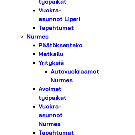
työpaikat
Vuokra-
asunnot Liperi
Tapahtumat
Nurmes
Päätöksenteko
Matkailu
Yrityksiä
Autovuokraamot
Nurmes
Avoimet
työpaikat
Vuokra-
asunnot
Nurmes
Tapahtumat