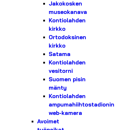
Jakokosken
museokanava
Kontiolahden
kirkko
Ortodoksinen
kirkko
Satama
Kontiolahden
vesitorni
Suomen pisin
mänty
Kontiolahden
ampumahiihtostadionin
web-kamera
Avoimet
työpaikat