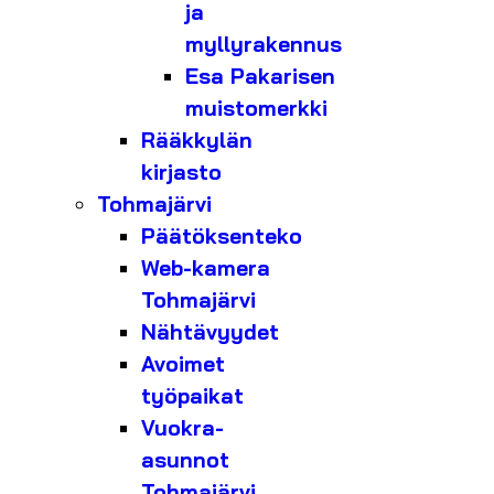
ja
myllyrakennus
Esa Pakarisen
muistomerkki
Rääkkylän
kirjasto
Tohmajärvi
Päätöksenteko
Web-kamera
Tohmajärvi
Nähtävyydet
Avoimet
työpaikat
Vuokra-
asunnot
Tohmajärvi