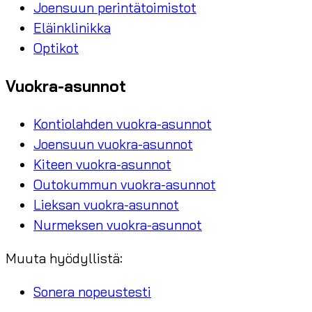
Joensuun perintätoimistot
Eläinklinikka
Optikot
Vuokra-asunnot
Kontiolahden vuokra-asunnot
Joensuun vuokra-asunnot
Kiteen vuokra-asunnot
Outokummun vuokra-asunnot
Lieksan vuokra-asunnot
Nurmeksen vuokra-asunnot
Muuta hyödyllistä:
Sonera nopeustesti