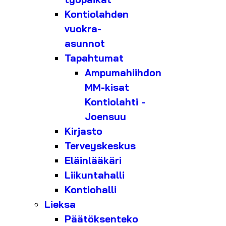
Kontiolahden
vuokra-
asunnot
Tapahtumat
Ampumahiihdon
MM-kisat
Kontiolahti -
Joensuu
Kirjasto
Terveyskeskus
Eläinlääkäri
Liikuntahalli
Kontiohalli
Lieksa
Päätöksenteko