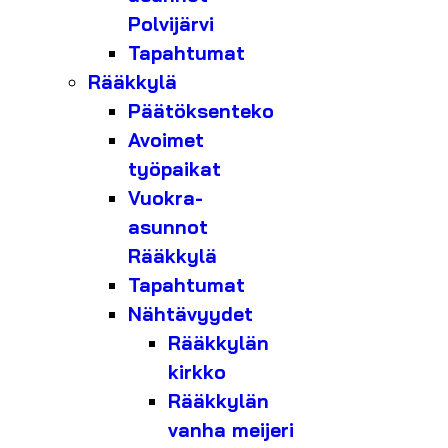
Polvijärvi
Tapahtumat
Rääkkylä
Päätöksenteko
Avoimet
työpaikat
Vuokra-
asunnot
Rääkkylä
Tapahtumat
Nähtävyydet
Rääkkylän
kirkko
Rääkkylän
vanha meijeri