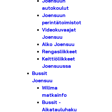
Joensuun
autokoulut
Joensuun
perintätoimistot
Videokuvaajat
Joensuu
Alko Joensuu
Rengasliikkeet
Keittiöliikkeet
Joensuussa
Bussit
Joensuu
Wilima
matkainfo
Bussit -
Aikatauluhaku