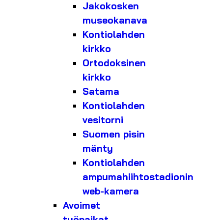
Jakokosken
museokanava
Kontiolahden
kirkko
Ortodoksinen
kirkko
Satama
Kontiolahden
vesitorni
Suomen pisin
mänty
Kontiolahden
ampumahiihtostadionin
web-kamera
Avoimet
työpaikat