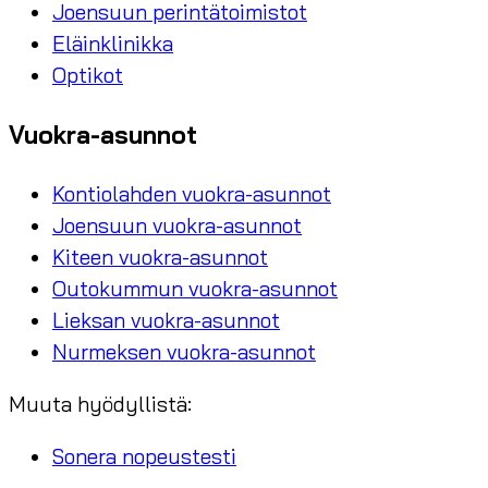
Joensuun perintätoimistot
Eläinklinikka
Optikot
Vuokra-asunnot
Kontiolahden vuokra-asunnot
Joensuun vuokra-asunnot
Kiteen vuokra-asunnot
Outokummun vuokra-asunnot
Lieksan vuokra-asunnot
Nurmeksen vuokra-asunnot
Muuta hyödyllistä:
Sonera nopeustesti