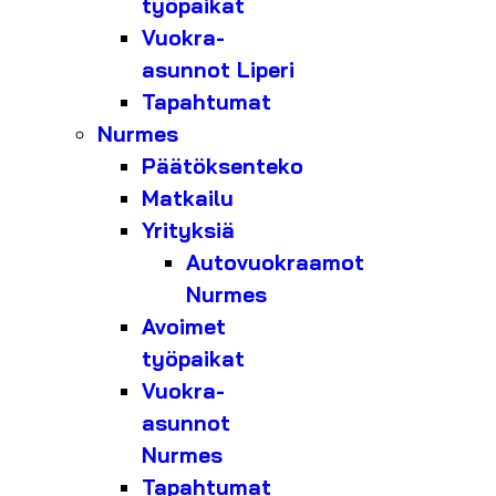
työpaikat
Vuokra-
asunnot Liperi
Tapahtumat
Nurmes
Päätöksenteko
Matkailu
Yrityksiä
Autovuokraamot
Nurmes
Avoimet
työpaikat
Vuokra-
asunnot
Nurmes
Tapahtumat