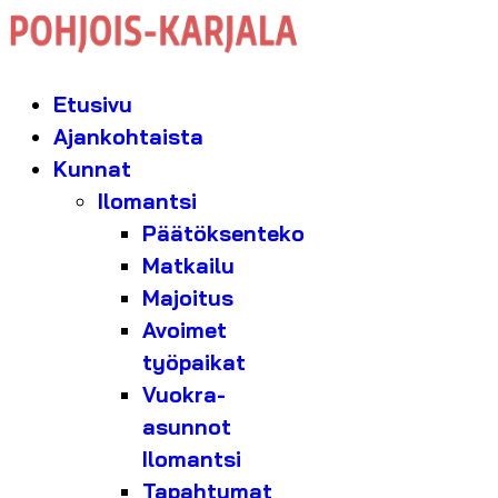
Etusivu
Ajankohtaista
Kunnat
Ilomantsi
Päätöksenteko
Matkailu
Majoitus
Avoimet
työpaikat
Vuokra-
asunnot
Ilomantsi
Tapahtumat