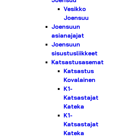
Joensuu
Vesikko
Joensuu
Joensuun
asianajajat
Joensuun
sisustusliikkeet
Katsastusasemat
Katsastus
Kovalainen
K1-
Katsastajat
Kateka
K1-
Katsastajat
Kateka