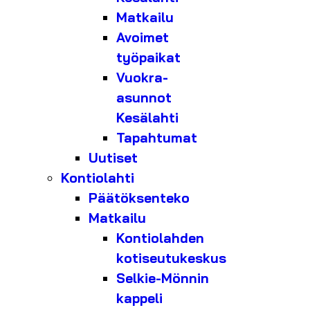
Matkailu
Avoimet
työpaikat
Vuokra-
asunnot
Kesälahti
Tapahtumat
Uutiset
Kontiolahti
Päätöksenteko
Matkailu
Kontiolahden
kotiseutukeskus
Selkie-Mönnin
kappeli