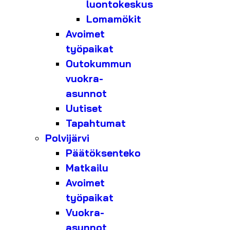
luontokeskus
Lomamökit
Avoimet
työpaikat
Outokummun
vuokra-
asunnot
Uutiset
Tapahtumat
Polvijärvi
Päätöksenteko
Matkailu
Avoimet
työpaikat
Vuokra-
asunnot