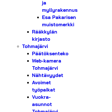
ja
myllyrakennus
Esa Pakarisen
muistomerkki
Rääkkylän
kirjasto
Tohmajärvi
Päätöksenteko
Web-kamera
Tohmajärvi
Nähtävyydet
Avoimet
työpaikat
Vuokra-
asunnot
Tohmajärvi