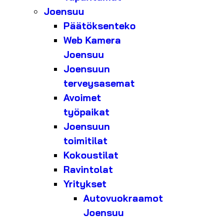
Joensuu
Päätöksenteko
Web Kamera
Joensuu
Joensuun
terveysasemat
Avoimet
työpaikat
Joensuun
toimitilat
Kokoustilat
Ravintolat
Yritykset
Autovuokraamot
Joensuu