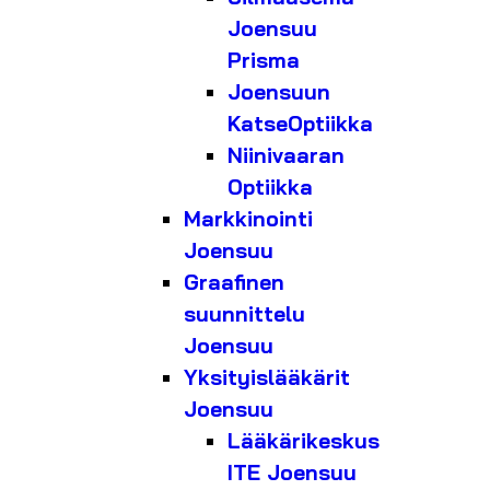
Joensuu
Prisma
Joensuun
KatseOptiikka
Niinivaaran
Optiikka
Markkinointi
Joensuu
Graafinen
suunnittelu
Joensuu
Yksityislääkärit
Joensuu
Lääkärikeskus
ITE Joensuu