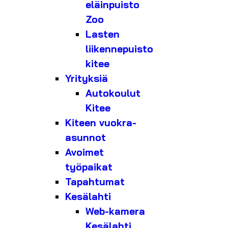
eläinpuisto
Zoo
Lasten
liikennepuisto
kitee
Yrityksiä
Autokoulut
Kitee
Kiteen vuokra-
asunnot
Avoimet
työpaikat
Tapahtumat
Kesälahti
Web-kamera
Kesälahti