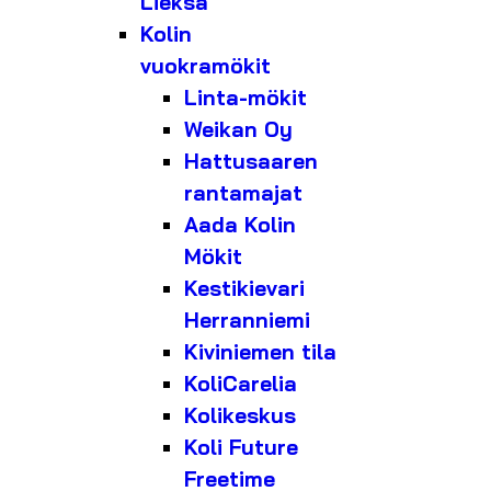
Lieksa
Kolin
vuokramökit
Linta-mökit
Weikan Oy
Hattusaaren
rantamajat
Aada Kolin
Mökit
Kestikievari
Herranniemi
Kiviniemen tila
KoliCarelia
Kolikeskus
Koli Future
Freetime