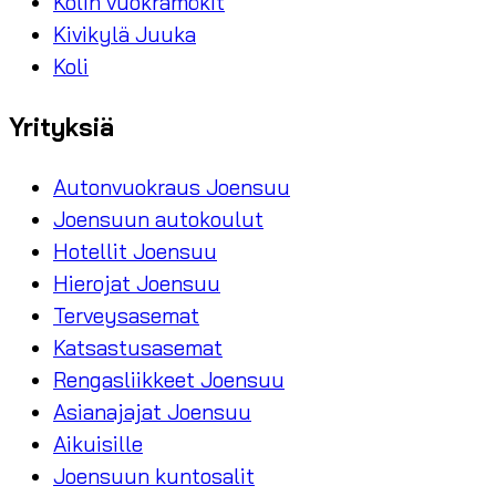
Kolin vuokramökit
Kivikylä Juuka
Koli
Yrityksiä
Autonvuokraus Joensuu
Joensuun autokoulut
Hotellit Joensuu
Hierojat Joensuu
Terveysasemat
Katsastusasemat
Rengasliikkeet Joensuu
Asianajajat Joensuu
Aikuisille
Joensuun kuntosalit