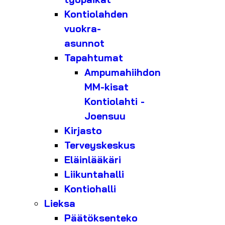
Kontiolahden
vuokra-
asunnot
Tapahtumat
Ampumahiihdon
MM-kisat
Kontiolahti -
Joensuu
Kirjasto
Terveyskeskus
Eläinlääkäri
Liikuntahalli
Kontiohalli
Lieksa
Päätöksenteko