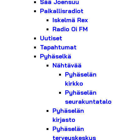
Sää Joensuu
Paikallisradiot
Iskelmä Rex
Radio Oi FM
Uutiset
Tapahtumat
Pyhäselkä
Nähtävää
Pyhäselän
kirkko
Pyhäselän
seurakuntatalo
Pyhäselän
kirjasto
Pyhäselän
terveyskeskus