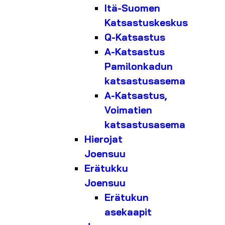
Itä-Suomen
Katsastuskeskus
Q-Katsastus
A-Katsastus
Pamilonkadun
katsastusasema
A-Katsastus,
Voimatien
katsastusasema
Hierojat
Joensuu
Erätukku
Joensuu
Erätukun
asekaapit