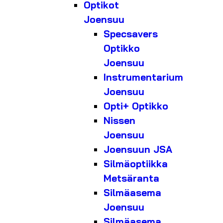
Optikot
Joensuu
Specsavers
Optikko
Joensuu
Instrumentarium
Joensuu
Opti+ Optikko
Nissen
Joensuu
Joensuun JSA
Silmäoptiikka
Metsäranta
Silmäasema
Joensuu
Silmäasema