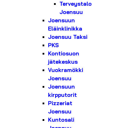
Terveystalo
Joensuu
Joensuun
Eläinklinikka
Joensuu Taksi
PKS
Kontiosuon
jätekeskus
Vuokramökki
Joensuu
Joensuun
kirpputorit
Pizzeriat
Joensuu
Kuntosali