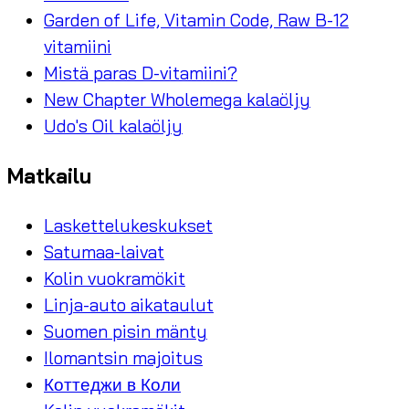
Garden of Life, Vitamin Code, Raw B-12
vitamiini
Mistä paras D-vitamiini?
New Chapter Wholemega kalaöljy
Udo's Oil kalaöljy
Matkailu
Laskettelukeskukset
Satumaa-laivat
Kolin vuokramökit
Linja-auto aikataulut
Suomen pisin mänty
Ilomantsin majoitus
Коттеджи в Коли