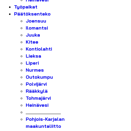
Työpaikat
Päätöksenteko
Joensuu
Ilomantsi
Juuka
Kitee
Kontiolahti
Lieksa
Liperi
Nurmes
Outokumpu
Polvijärvi
Rääkkylä
Tohmajärvi
Heinävesi
_______________
Pohjois-Karjalan
maakuntaliitto