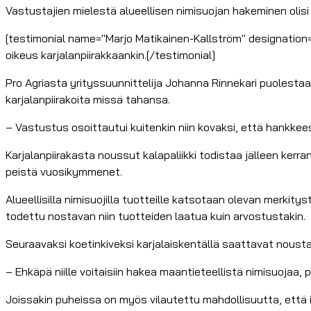
Vastustajien mielestä alueellisen nimisuojan hakeminen olisi 
[testimonial name="Marjo Matikainen-Kallström" designation="K
oikeus karjalanpiirakkaankin.[/testimonial]
Pro Agriasta yrityssuunnittelija Johanna Rinnekari puolestaa
karjalanpiirakoita missä tahansa.
– Vastustus osoittautui kuitenkin niin kovaksi, että hankkee
Karjalanpiirakasta noussut kalapaliikki todistaa jälleen kerran
peistä vuosikymmenet.
Alueellisilla nimisuojilla tuotteille katsotaan olevan merkit
todettu nostavan niin tuotteiden laatua kuin arvostustakin.
Seuraavaksi koetinkiveksi karjalaiskentällä saattavat nousta
– Ehkäpä niille voitaisiin hakea maantieteellistä nimisuojaa, 
Joissakin puheissa on myös vilautettu mahdollisuutta, että il