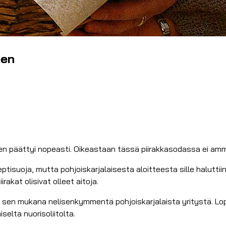
een
nen päättyi nopeasti. Oikeastaan tässä piirakkasodassa ei amm
septisuoja, mutta pohjoiskarjalaisesta aloitteesta sille halut
akat olisivat olleet aitoja.
 sen mukana nelisenkymmentä pohjoiskarjalaista yritystä. Lopp
selta nuorisoliitolta.