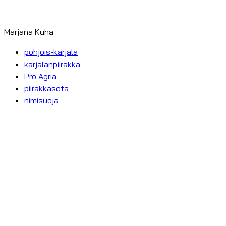
Marjana Kuha
pohjois-karjala
karjalanpiirakka
Pro Agria
piirakkasota
nimisuoja