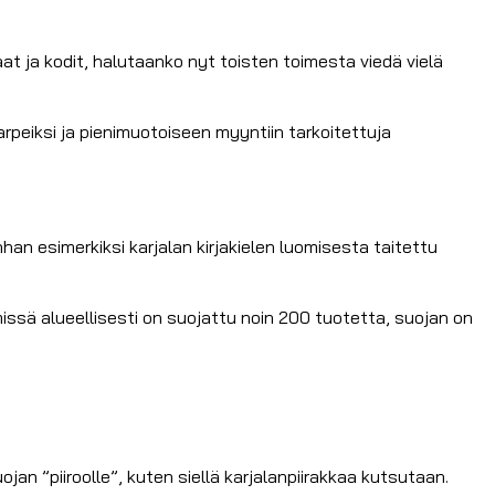
aat ja kodit, halutaanko nyt toisten toimesta viedä vielä
arpeiksi ja pienimuotoiseen myyntiin tarkoitettuja
Onhan esimerkiksi karjalan kirjakielen luomisesta taitettu
 missä alueellisesti on suojattu noin 200 tuotetta, suojan on
an ”piiroolle”, kuten siellä karjalanpiirakkaa kutsutaan.