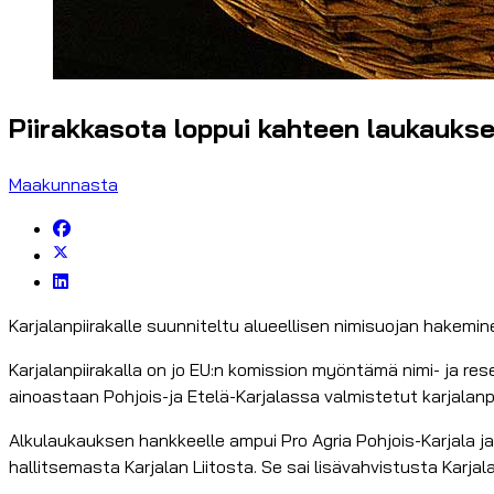
Piirakkasota loppui kahteen laukauks
Maakunnasta
Karjalanpiirakalle suunniteltu alueellisen nimisuojan hakemi
Karjalanpiirakalla on jo EU:n komission myöntämä nimi- ja re
ainoastaan Pohjois-ja Etelä-Karjalassa valmistetut karjalanpiir
Alkulaukauksen hankkeelle ampui Pro Agria Pohjois-Karjala ja
hallitsemasta Karjalan Liitosta. Se sai lisävahvistusta Karjalai