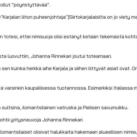
ollut ”pöyristyttävää”.
arjalan liiton puheenjohtaja"]Siirtokarjalaisilta on jo viety m
n totesi, ettei nimisuoja olisi estänyt ketään tekemästä kotit
sta luovuttiin, Johanna Rinnekari joutui toteamaan.
 sen kuinka herkkä aihe Karjala ja siihen liittyvät asiat ovat. 
ystä varsinkin kaupallisessa tuotannossa. Esimerkiksi Italiassa
 sultsina, ilomantsilainen vatruska ja Pielisen savumuikku.
pohtii yritysneuvoja Johanna Rinnekari.
omantsilaiset olisivat halukkaita hakemaan alueellisen nimisuoj