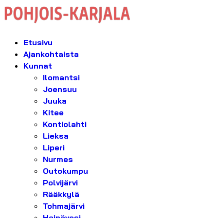
Etusivu
Ajankohtaista
Kunnat
Ilomantsi
Joensuu
Juuka
Kitee
Kontiolahti
Lieksa
Liperi
Nurmes
Outokumpu
Polvijärvi
Rääkkylä
Tohmajärvi
Heinävesi