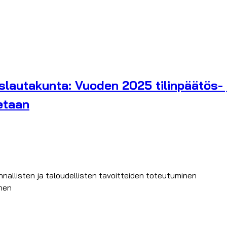
autakunta: Vuoden 2025 tilinpäätös- ja
etaan
allisten ja taloudellisten tavoitteiden toteutuminen
nen