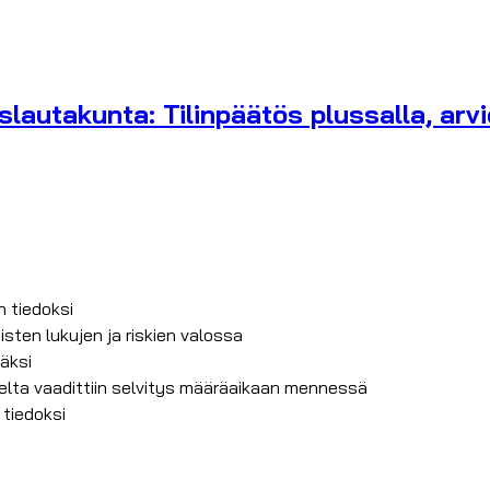
lautakunta: Tilinpäätös plussalla, arvi
n tiedoksi
isten lukujen ja riskien valossa
äksi
selta vaadittiin selvitys määräaikaan mennessä
 tiedoksi