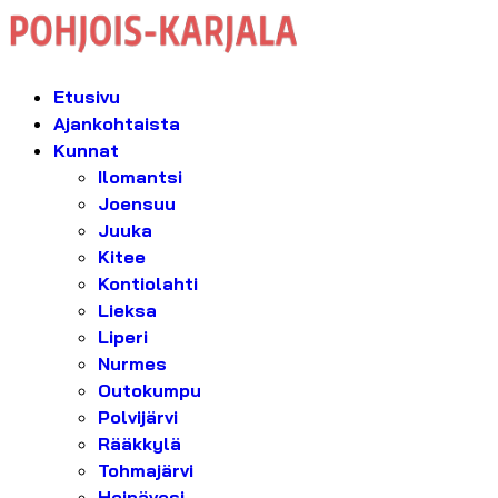
Etusivu
Ajankohtaista
Kunnat
Ilomantsi
Joensuu
Juuka
Kitee
Kontiolahti
Lieksa
Liperi
Nurmes
Outokumpu
Polvijärvi
Rääkkylä
Tohmajärvi
Heinävesi