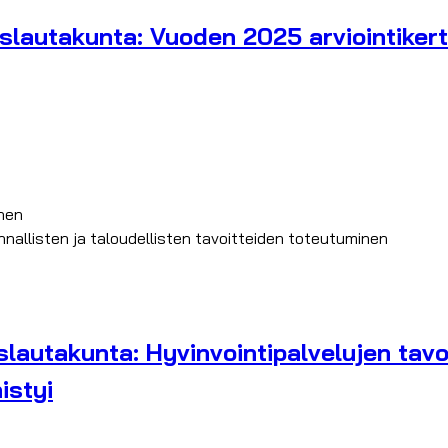
slautakunta: Vuoden 2025 arviointikert
nen
allisten ja taloudellisten tavoitteiden toteutuminen
autakunta: Hyvinvointipalvelujen tavoit
istyi