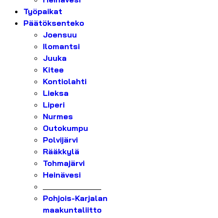
Työpaikat
Päätöksenteko
Joensuu
Ilomantsi
Juuka
Kitee
Kontiolahti
Lieksa
Liperi
Nurmes
Outokumpu
Polvijärvi
Rääkkylä
Tohmajärvi
Heinävesi
_______________
Pohjois-Karjalan
maakuntaliitto