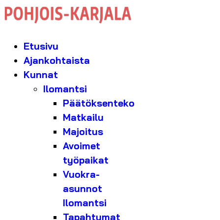
Etusivu
Ajankohtaista
Kunnat
Ilomantsi
Päätöksenteko
Matkailu
Majoitus
Avoimet
työpaikat
Vuokra-
asunnot
Ilomantsi
Tapahtumat