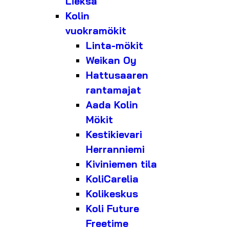
Lieksa
Kolin
vuokramökit
Linta-mökit
Weikan Oy
Hattusaaren
rantamajat
Aada Kolin
Mökit
Kestikievari
Herranniemi
Kiviniemen tila
KoliCarelia
Kolikeskus
Koli Future
Freetime