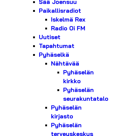
Sää Joensuu
Paikallisradiot
Iskelmä Rex
Radio Oi FM
Uutiset
Tapahtumat
Pyhäselkä
Nähtävää
Pyhäselän
kirkko
Pyhäselän
seurakuntatalo
Pyhäselän
kirjasto
Pyhäselän
terveyskeskus