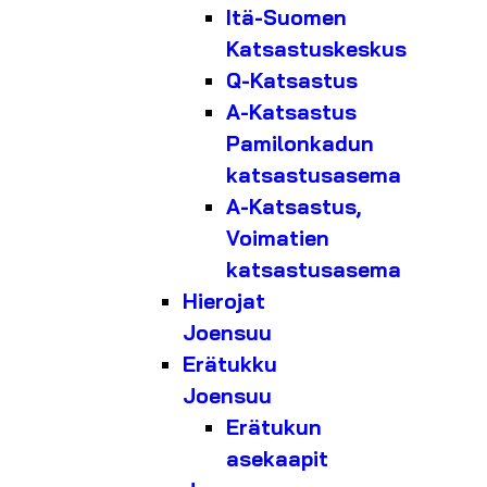
Itä-Suomen
Katsastuskeskus
Q-Katsastus
A-Katsastus
Pamilonkadun
katsastusasema
A-Katsastus,
Voimatien
katsastusasema
Hierojat
Joensuu
Erätukku
Joensuu
Erätukun
asekaapit