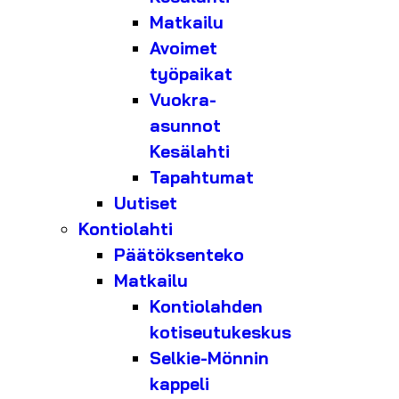
Matkailu
Avoimet
työpaikat
Vuokra-
asunnot
Kesälahti
Tapahtumat
Uutiset
Kontiolahti
Päätöksenteko
Matkailu
Kontiolahden
kotiseutukeskus
Selkie-Mönnin
kappeli