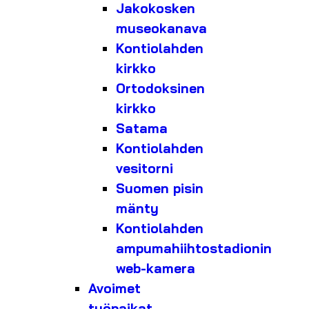
Jakokosken
museokanava
Kontiolahden
kirkko
Ortodoksinen
kirkko
Satama
Kontiolahden
vesitorni
Suomen pisin
mänty
Kontiolahden
ampumahiihtostadionin
web-kamera
Avoimet
työpaikat