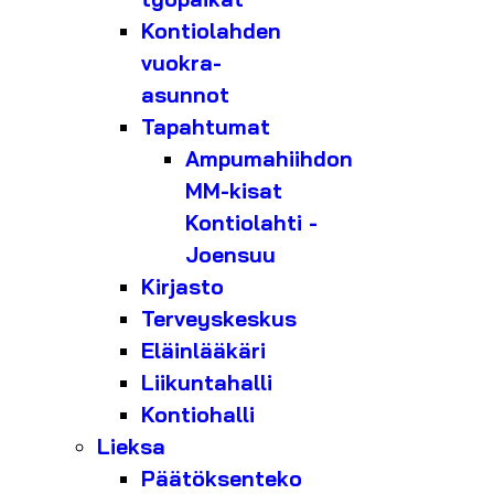
Kontiolahden
vuokra-
asunnot
Tapahtumat
Ampumahiihdon
MM-kisat
Kontiolahti -
Joensuu
Kirjasto
Terveyskeskus
Eläinlääkäri
Liikuntahalli
Kontiohalli
Lieksa
Päätöksenteko