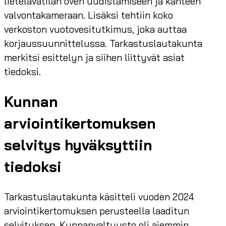
lietelavatilan oven uudistamiseen ja kahteen
valvontakameraan. Lisäksi tehtiin koko
verkoston vuotovesitutkimus, joka auttaa
korjaussuunnittelussa. Tarkastuslautakunta
merkitsi esittelyn ja siihen liittyvät asiat
tiedoksi.
Kunnan
arviointikertomuksen
selvitys hyväksyttiin
tiedoksi
Tarkastuslautakunta käsitteli vuoden 2024
arviointikertomuksen perusteella laaditun
selvityksen. Kunnanvaltuusto oli aiemmin