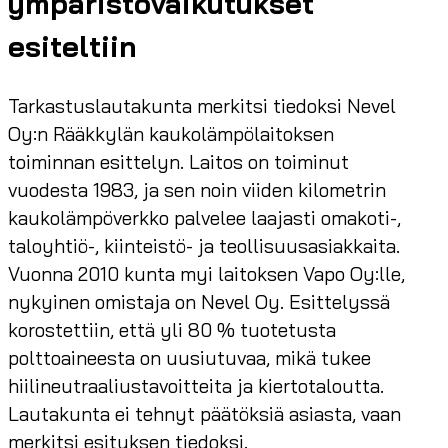
ympäristövaikutukset
esiteltiin
Tarkastuslautakunta merkitsi tiedoksi Nevel
Oy:n Rääkkylän kaukolämpölaitoksen
toiminnan esittelyn. Laitos on toiminut
vuodesta 1983, ja sen noin viiden kilometrin
kaukolämpöverkko palvelee laajasti omakoti-,
taloyhtiö-, kiinteistö- ja teollisuusasiakkaita.
Vuonna 2010 kunta myi laitoksen Vapo Oy:lle,
nykyinen omistaja on Nevel Oy. Esittelyssä
korostettiin, että yli 80 % tuotetusta
polttoaineesta on uusiutuvaa, mikä tukee
hiilineutraaliustavoitteita ja kiertotaloutta.
Lautakunta ei tehnyt päätöksiä asiasta, vaan
merkitsi esityksen tiedoksi.