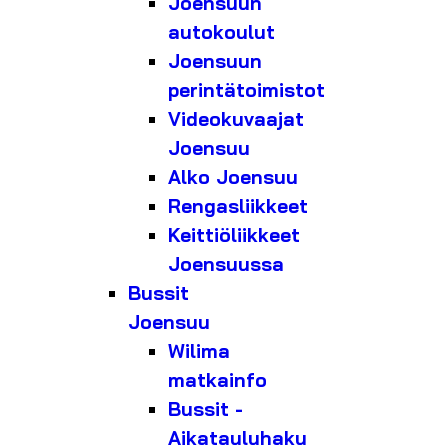
Joensuun
autokoulut
Joensuun
perintätoimistot
Videokuvaajat
Joensuu
Alko Joensuu
Rengasliikkeet
Keittiöliikkeet
Joensuussa
Bussit
Joensuu
Wilima
matkainfo
Bussit -
Aikatauluhaku