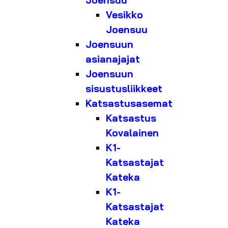
Joensuu
Vesikko
Joensuu
Joensuun
asianajajat
Joensuun
sisustusliikkeet
Katsastusasemat
Katsastus
Kovalainen
K1-
Katsastajat
Kateka
K1-
Katsastajat
Kateka