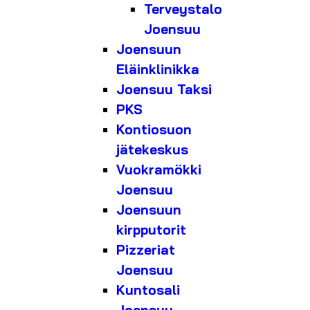
Terveystalo
Joensuu
Joensuun
Eläinklinikka
Joensuu Taksi
PKS
Kontiosuon
jätekeskus
Vuokramökki
Joensuu
Joensuun
kirpputorit
Pizzeriat
Joensuu
Kuntosali