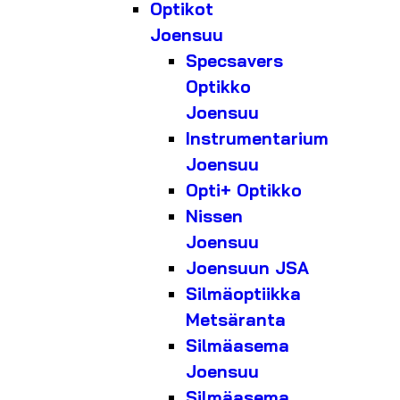
Optikot
Joensuu
Specsavers
Optikko
Joensuu
Instrumentarium
Joensuu
Opti+ Optikko
Nissen
Joensuu
Joensuun JSA
Silmäoptiikka
Metsäranta
Silmäasema
Joensuu
Silmäasema