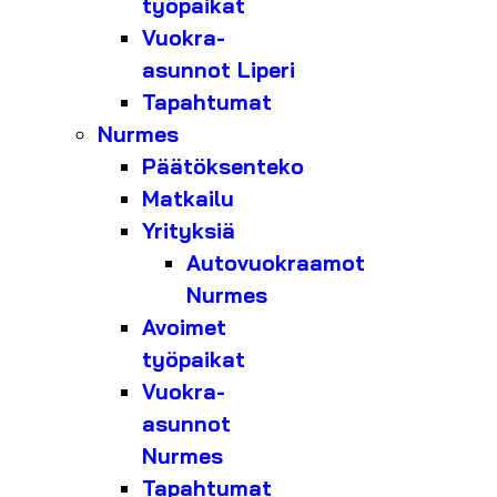
työpaikat
Vuokra-
asunnot Liperi
Tapahtumat
Nurmes
Päätöksenteko
Matkailu
Yrityksiä
Autovuokraamot
Nurmes
Avoimet
työpaikat
Vuokra-
asunnot
Nurmes
Tapahtumat