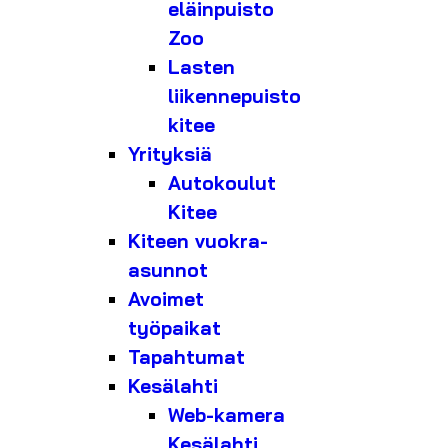
eläinpuisto
Zoo
Lasten
liikennepuisto
kitee
Yrityksiä
Autokoulut
Kitee
Kiteen vuokra-
asunnot
Avoimet
työpaikat
Tapahtumat
Kesälahti
Web-kamera
Kesälahti