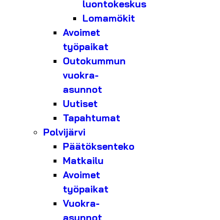
luontokeskus
Lomamökit
Avoimet
työpaikat
Outokummun
vuokra-
asunnot
Uutiset
Tapahtumat
Polvijärvi
Päätöksenteko
Matkailu
Avoimet
työpaikat
Vuokra-
asunnot