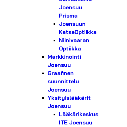
Joensuu
Prisma
Joensuun
KatseOptiikka
Niinivaaran
Optiikka
Markkinointi
Joensuu
Graafinen
suunnittelu
Joensuu
Yksityislääkärit
Joensuu
Lääkärikeskus
ITE Joensuu