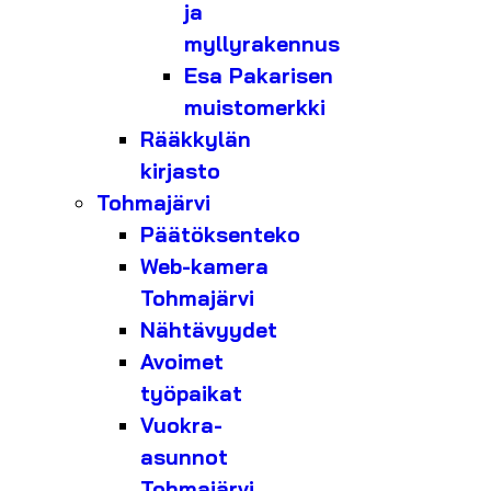
ja
myllyrakennus
Esa Pakarisen
muistomerkki
Rääkkylän
kirjasto
Tohmajärvi
Päätöksenteko
Web-kamera
Tohmajärvi
Nähtävyydet
Avoimet
työpaikat
Vuokra-
asunnot
Tohmajärvi