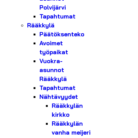
Polvijärvi
Tapahtumat
Rääkkylä
Päätöksenteko
Avoimet
työpaikat
Vuokra-
asunnot
Rääkkylä
Tapahtumat
Nähtävyydet
Rääkkylän
kirkko
Rääkkylän
vanha meijeri