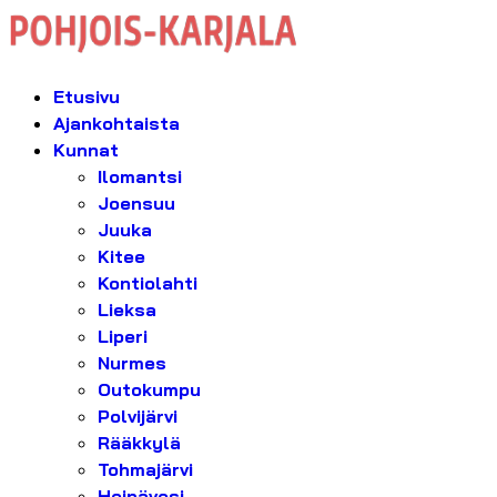
Etusivu
Ajankohtaista
Kunnat
Ilomantsi
Joensuu
Juuka
Kitee
Kontiolahti
Lieksa
Liperi
Nurmes
Outokumpu
Polvijärvi
Rääkkylä
Tohmajärvi
Heinävesi