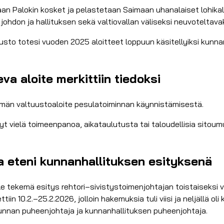
aan Palokin kosket ja pelastetaan Saimaan uhanalaiset lohikalat
ohdon ja hallituksen sekä valtiovallan väliseksi neuvoteltavak
tuusto totesi vuoden 2025 aloitteet loppuun käsitellyiksi kunn
a aloite merkittiin tiedoksi
män valtuustoaloite pesulatoiminnan käynnistämisestä.
nyt vielä toimeenpanoa, aikataulutusta tai taloudellisia sitou
a eteni kunnanhallituksen esityksenä
le tekemä esitys rehtori–sivistystoimenjohtajan toistaiseksi v
tiin 10.2.–25.2.2026, jolloin hakemuksia tuli viisi ja neljällä 
akunnan puheenjohtaja ja kunnanhallituksen puheenjohtaja.