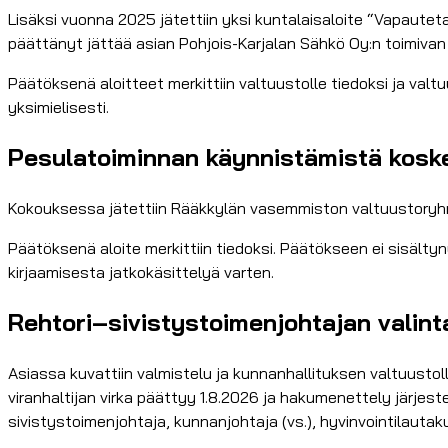
Lisäksi vuonna 2025 jätettiin yksi kuntalaisaloite “Vapautet
päättänyt jättää asian Pohjois-Karjalan Sähkö Oy:n toimivan j
Päätöksenä aloitteet merkittiin valtuustolle tiedoksi ja val
yksimielisesti.
Pesulatoiminnan käynnistämistä koskev
Kokouksessa jätettiin Rääkkylän vasemmiston valtuustoryh
Päätöksenä aloite merkittiin tiedoksi. Päätökseen ei sisälty
kirjaamisesta jatkokäsittelyä varten.
Rehtori–sivistystoimenjohtajan valint
Asiassa kuvattiin valmistelu ja kunnanhallituksen valtuustol
viranhaltijan virka päättyy 1.8.2026 ja hakumenettely järjestet
sivistystoimenjohtaja, kunnanjohtaja (vs.), hyvinvointilaut