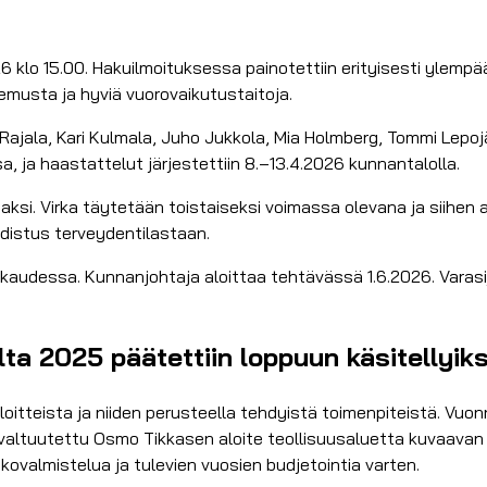
26 klo 15.00. Hakuilmoituksessa painotettiin erityisesti ylemp
musta ja hyviä vuorovaikutustaitoja.
 Rajala, Kari Kulmala, Juho Jukkola, Mia Holmberg, Tommi Lepo
 ja haastattelut järjestettiin 8.–13.4.2026 kunnantalolla.
ksi. Virka täytetään toistaiseksi voimassa olevana ja siihen 
distus terveydentilastaan.
udessa. Kunnanjohtaja aloittaa tehtävässä 1.6.2026. Varasijaa
lta 2025 päätettiin loppuun käsitellyiks
oitteista ja niiden perusteella tehdyistä toimenpiteistä. Vuon
valtuutettu Osmo Tikkasen aloite teollisuusaluetta kuvaavan 
tkovalmistelua ja tulevien vuosien budjetointia varten.