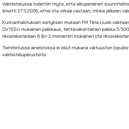
Valmistelussa todettiin myös, että alkuperäinen suunnitelma si
ilmoitti 27.3.2026, ettei ota virkaa vastaan, minkä jälkeen va
Kunnanhallituksen esityksen mukaan FM Tiina Liuski valitaan 
OVTES:n mukainen palkkaus, tehtäväkohtainen palkka 5 500 
rikosrekisterilain 6 §:n 2 momentin mukainen ote rikosrekister
Toimitetussa aineistossa ei ollut mukana valtuuston lopulli
valmisteluperusteita.