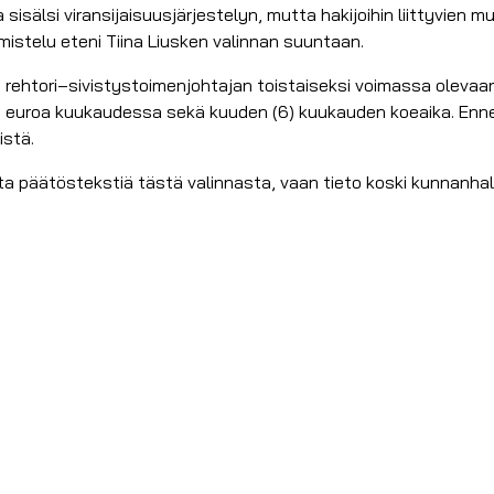
sälsi viransijaisuusjärjestelyn, mutta hakijoihin liittyvien muu
lmistelu eteni Tiina Liusken valinnan suuntaan.
rehtori–sivistystoimenjohtajan toistaiseksi voimassa olevaan 
euroa kuukaudessa sekä kuuden (6) kuukauden koeaika. Ennen
istä.
sta päätöstekstiä tästä valinnasta, vaan tieto koski kunnanha