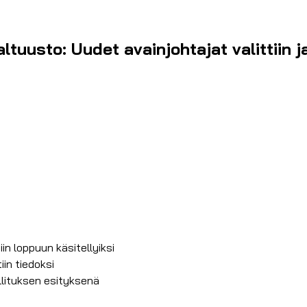
tuusto: Uudet avainjohtajat valittiin j
in loppuun käsitellyiksi
in tiedoksi
llituksen esityksenä