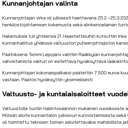
Kunnanjohtajan valinta
Kunnanjohtajan virka oli julkisesti haettavana 25.2.–25.3.20
henkilöstöjohtamisen kokemusta sekä elinkeinoelämän tunte
Hakemuksia tuli yhteensä 21. Haastatteluihin kutsuttiin Inka
kunnanhallitus yhdessä valtuuston puheenjohtajiston kanssa,
Päätöksenä Tommi Lepojärvi valittiin Rääkkylän kunnanjohtaja
vahvistamista valitun on esitettävä hyväksyttävä lääkärinto
Kunnanjohtajan kokonaispalkaksi päätettiin 7 500 euroa kuuka
vastaan. Päätös hyväksyttiin yksimielisesti.
Valtuusto- ja kuntalaisaloitteet vuode
Valtuustolle tuotiin hallintosäännön mukainen vuosikooste al
Mölsän aloite kunnantalon julkisivun kunnostamisesta sekä 
oli toimitettu teknisen toimen selvitettäväksi mahdollista ja