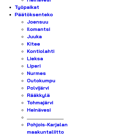
Työpaikat
Päätöksenteko
Joensuu
Ilomantsi
Juuka
Kitee
Kontiolahti
Lieksa
Liperi
Nurmes
Outokumpu
Polvijärvi
Rääkkylä
Tohmajärvi
Heinävesi
_______________
Pohjois-Karjalan
maakuntaliitto