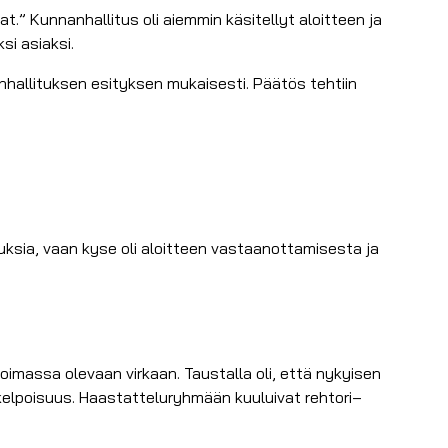
.” Kunnanhallitus oli aiemmin käsitellyt aloitteen ja
si asiaksi.
anhallituksen esityksen mukaisesti. Päätös tehtiin
muksia, vaan kyse oli aloitteen vastaanottamisesta ja
oimassa olevaan virkaan. Taustalla oli, että nykyisen
oli kelpoisuus. Haastatteluryhmään kuuluivat rehtori–