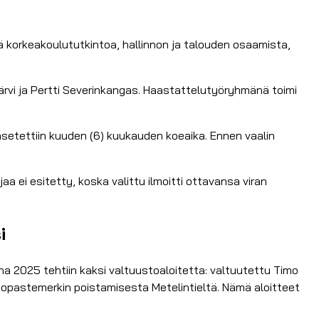
ää korkeakoulututkintoa, hallinnon ja talouden osaamista,
järvi ja Pertti Severinkangas. Haastattelutyöryhmänä toimi
asetettiin kuuden (6) kuukauden koeaika. Ennen vaalin
 ei esitetty, koska valittu ilmoitti ottavansa viran
i
na 2025 tehtiin kaksi valtuustoaloitetta: valtuutettu Timo
opastemerkin poistamisesta Metelintieltä. Nämä aloitteet