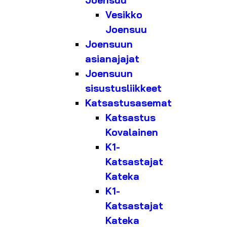
Joensuu
Vesikko
Joensuu
Joensuun
asianajajat
Joensuun
sisustusliikkeet
Katsastusasemat
Katsastus
Kovalainen
K1-
Katsastajat
Kateka
K1-
Katsastajat
Kateka