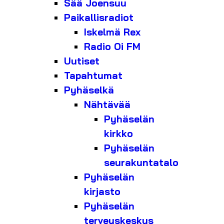
Sää Joensuu
Paikallisradiot
Iskelmä Rex
Radio Oi FM
Uutiset
Tapahtumat
Pyhäselkä
Nähtävää
Pyhäselän
kirkko
Pyhäselän
seurakuntatalo
Pyhäselän
kirjasto
Pyhäselän
terveyskeskus