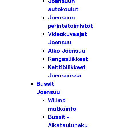
Joensuun
autokoulut
Joensuun
perintätoimistot
Videokuvaajat
Joensuu
Alko Joensuu
Rengasliikkeet
Keittiöliikkeet
Joensuussa
Bussit
Joensuu
Wilima
matkainfo
Bussit -
Aikatauluhaku