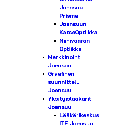
Joensuu
Prisma
Joensuun
KatseOptiikka
Niinivaaran
Optiikka
Markkinointi
Joensuu
Graafinen
suunnittelu
Joensuu
Yksityislääkärit
Joensuu
Lääkärikeskus
ITE Joensuu