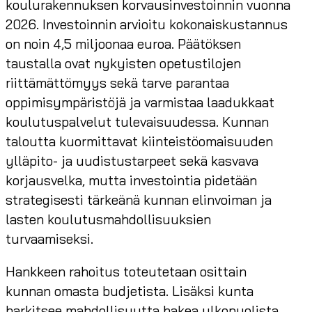
koulurakennuksen korvausinvestoinnin vuonna
2026. Investoinnin arvioitu kokonaiskustannus
on noin 4,5 miljoonaa euroa. Päätöksen
taustalla ovat nykyisten opetustilojen
riittämättömyys sekä tarve parantaa
oppimisympäristöjä ja varmistaa laadukkaat
koulutuspalvelut tulevaisuudessa. Kunnan
taloutta kuormittavat kiinteistöomaisuuden
ylläpito- ja uudistustarpeet sekä kasvava
korjausvelka, mutta investointia pidetään
strategisesti tärkeänä kunnan elinvoiman ja
lasten koulutusmahdollisuuksien
turvaamiseksi.
Hankkeen rahoitus toteutetaan osittain
kunnan omasta budjetista. Lisäksi kunta
harkitsee mahdollisuutta hakea ulkopuolista