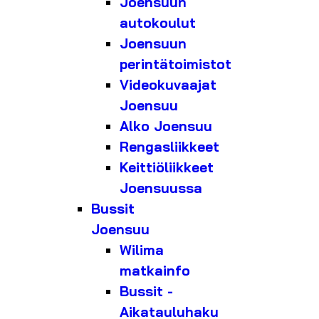
Joensuun
autokoulut
Joensuun
perintätoimistot
Videokuvaajat
Joensuu
Alko Joensuu
Rengasliikkeet
Keittiöliikkeet
Joensuussa
Bussit
Joensuu
Wilima
matkainfo
Bussit -
Aikatauluhaku