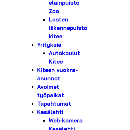
eläinpuisto
Zoo
Lasten
liikennepuisto
kitee
Yrityksiä
Autokoulut
Kitee
Kiteen vuokra-
asunnot
Avoimet
työpaikat
Tapahtumat
Kesälahti
Web-kamera
Kesälahti