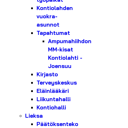
Kontiolahden
vuokra-
asunnot
Tapahtumat
Ampumahiihdon
MM-kisat
Kontiolahti -
Joensuu
Kirjasto
Terveyskeskus
Eläinlääkäri
Liikuntahalli
Kontiohalli
Lieksa
Päätöksenteko