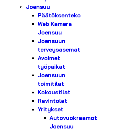
Joensuu
Päätöksenteko
Web Kamera
Joensuu
Joensuun
terveysasemat
Avoimet
työpaikat
Joensuun
toimitilat
Kokoustilat
Ravintolat
Yritykset
Autovuokraamot
Joensuu