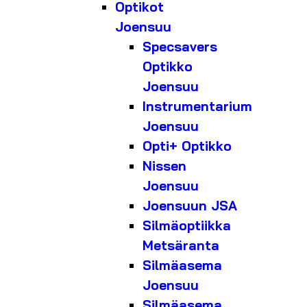
Optikot
Joensuu
Specsavers
Optikko
Joensuu
Instrumentarium
Joensuu
Opti+ Optikko
Nissen
Joensuu
Joensuun JSA
Silmäoptiikka
Metsäranta
Silmäasema
Joensuu
Silmäasema