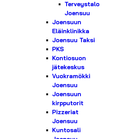
Terveystalo
Joensuu
Joensuun
Eläinklinikka
Joensuu Taksi
PKS
Kontiosuon
jätekeskus
Vuokramökki
Joensuu
Joensuun
kirpputorit
Pizzeriat
Joensuu
Kuntosali