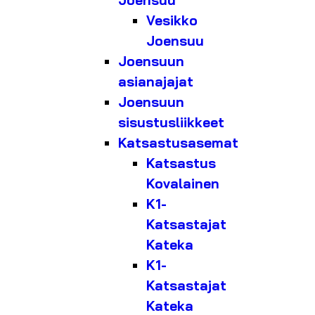
Joensuu
Vesikko
Joensuu
Joensuun
asianajajat
Joensuun
sisustusliikkeet
Katsastusasemat
Katsastus
Kovalainen
K1-
Katsastajat
Kateka
K1-
Katsastajat
Kateka