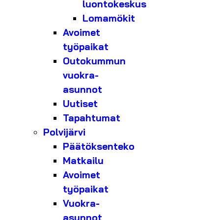
luontokeskus
Lomamökit
Avoimet
työpaikat
Outokummun
vuokra-
asunnot
Uutiset
Tapahtumat
Polvijärvi
Päätöksenteko
Matkailu
Avoimet
työpaikat
Vuokra-
asunnot