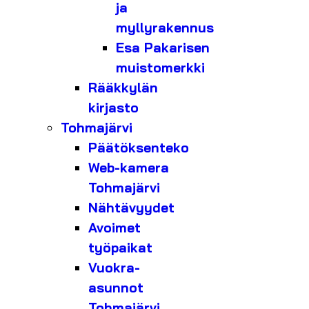
ja
myllyrakennus
Esa Pakarisen
muistomerkki
Rääkkylän
kirjasto
Tohmajärvi
Päätöksenteko
Web-kamera
Tohmajärvi
Nähtävyydet
Avoimet
työpaikat
Vuokra-
asunnot
Tohmajärvi