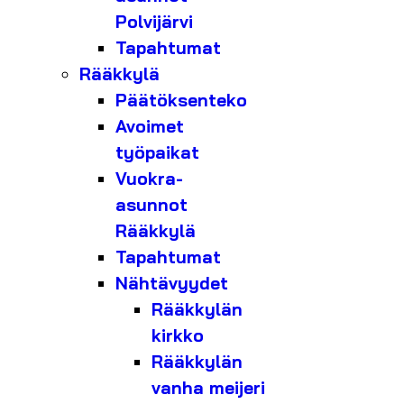
Polvijärvi
Tapahtumat
Rääkkylä
Päätöksenteko
Avoimet
työpaikat
Vuokra-
asunnot
Rääkkylä
Tapahtumat
Nähtävyydet
Rääkkylän
kirkko
Rääkkylän
vanha meijeri