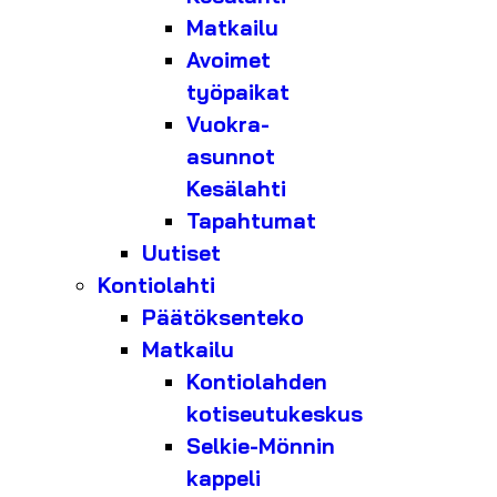
Matkailu
Avoimet
työpaikat
Vuokra-
asunnot
Kesälahti
Tapahtumat
Uutiset
Kontiolahti
Päätöksenteko
Matkailu
Kontiolahden
kotiseutukeskus
Selkie-Mönnin
kappeli