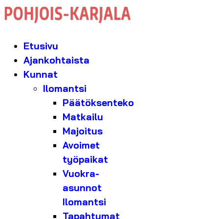
Etusivu
Ajankohtaista
Kunnat
Ilomantsi
Päätöksenteko
Matkailu
Majoitus
Avoimet
työpaikat
Vuokra-
asunnot
Ilomantsi
Tapahtumat