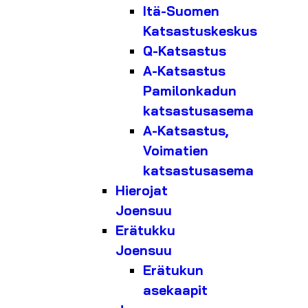
Itä-Suomen
Katsastuskeskus
Q-Katsastus
A-Katsastus
Pamilonkadun
katsastusasema
A-Katsastus,
Voimatien
katsastusasema
Hierojat
Joensuu
Erätukku
Joensuu
Erätukun
asekaapit