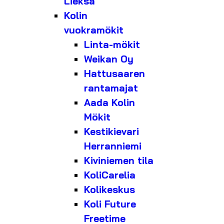
Lieksa
Kolin
vuokramökit
Linta-mökit
Weikan Oy
Hattusaaren
rantamajat
Aada Kolin
Mökit
Kestikievari
Herranniemi
Kiviniemen tila
KoliCarelia
Kolikeskus
Koli Future
Freetime