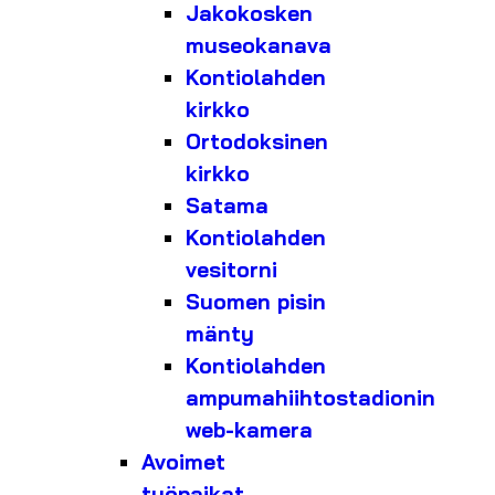
Jakokosken
museokanava
Kontiolahden
kirkko
Ortodoksinen
kirkko
Satama
Kontiolahden
vesitorni
Suomen pisin
mänty
Kontiolahden
ampumahiihtostadionin
web-kamera
Avoimet
työpaikat