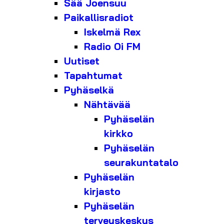
Sää Joensuu
Paikallisradiot
Iskelmä Rex
Radio Oi FM
Uutiset
Tapahtumat
Pyhäselkä
Nähtävää
Pyhäselän
kirkko
Pyhäselän
seurakuntatalo
Pyhäselän
kirjasto
Pyhäselän
terveyskeskus