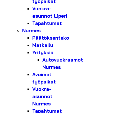
työpaikat
Vuokra-
asunnot Liperi
Tapahtumat
Nurmes
Päätöksenteko
Matkailu
Yrityksiä
Autovuokraamot
Nurmes
Avoimet
työpaikat
Vuokra-
asunnot
Nurmes
Tapahtumat