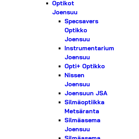
Optikot
Joensuu
Specsavers
Optikko
Joensuu
Instrumentarium
Joensuu
Opti+ Optikko
Nissen
Joensuu
Joensuun JSA
Silmäoptiikka
Metsäranta
Silmäasema
Joensuu
Silmäasema