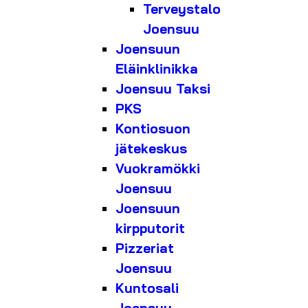
Terveystalo
Joensuu
Joensuun
Eläinklinikka
Joensuu Taksi
PKS
Kontiosuon
jätekeskus
Vuokramökki
Joensuu
Joensuun
kirpputorit
Pizzeriat
Joensuu
Kuntosali