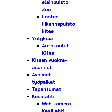
eläinpuisto
Zoo
Lasten
liikennepuisto
kitee
Yrityksiä
Autokoulut
Kitee
Kiteen vuokra-
asunnot
Avoimet
työpaikat
Tapahtumat
Kesälahti
Web-kamera
Kesälahti