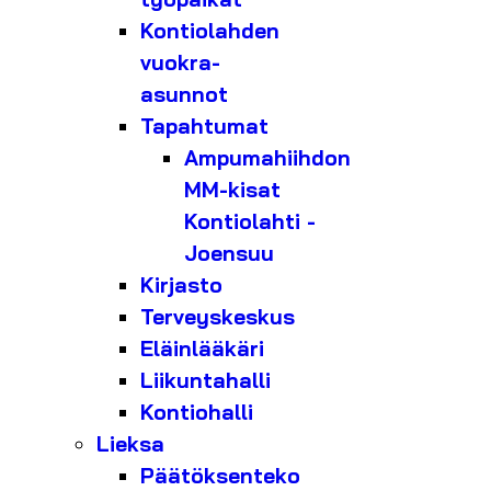
Kontiolahden
vuokra-
asunnot
Tapahtumat
Ampumahiihdon
MM-kisat
Kontiolahti -
Joensuu
Kirjasto
Terveyskeskus
Eläinlääkäri
Liikuntahalli
Kontiohalli
Lieksa
Päätöksenteko