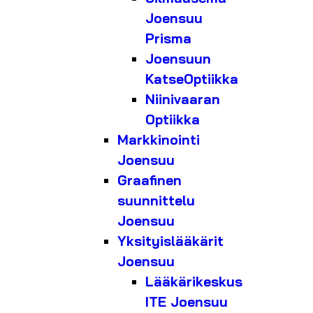
Joensuu
Prisma
Joensuun
KatseOptiikka
Niinivaaran
Optiikka
Markkinointi
Joensuu
Graafinen
suunnittelu
Joensuu
Yksityislääkärit
Joensuu
Lääkärikeskus
ITE Joensuu