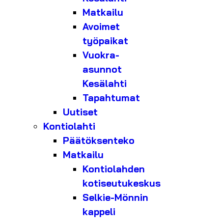
Matkailu
Avoimet
työpaikat
Vuokra-
asunnot
Kesälahti
Tapahtumat
Uutiset
Kontiolahti
Päätöksenteko
Matkailu
Kontiolahden
kotiseutukeskus
Selkie-Mönnin
kappeli