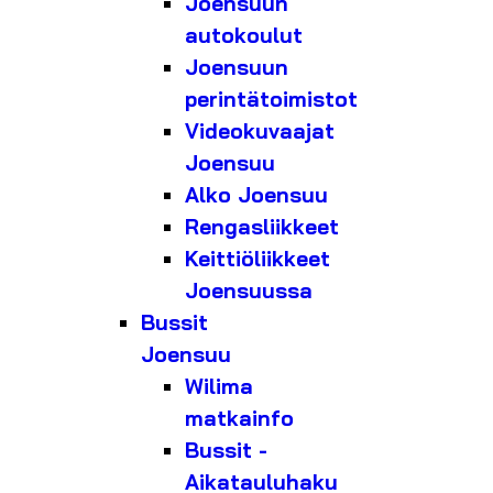
Joensuun
autokoulut
Joensuun
perintätoimistot
Videokuvaajat
Joensuu
Alko Joensuu
Rengasliikkeet
Keittiöliikkeet
Joensuussa
Bussit
Joensuu
Wilima
matkainfo
Bussit -
Aikatauluhaku