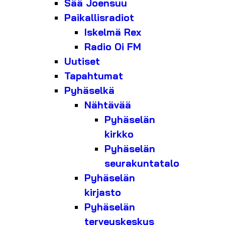
Sää Joensuu
Paikallisradiot
Iskelmä Rex
Radio Oi FM
Uutiset
Tapahtumat
Pyhäselkä
Nähtävää
Pyhäselän
kirkko
Pyhäselän
seurakuntatalo
Pyhäselän
kirjasto
Pyhäselän
terveyskeskus