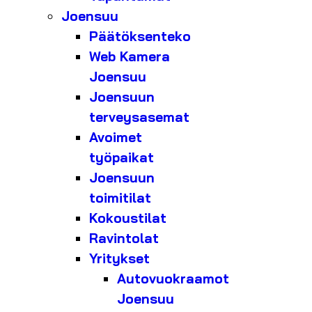
Joensuu
Päätöksenteko
Web Kamera
Joensuu
Joensuun
terveysasemat
Avoimet
työpaikat
Joensuun
toimitilat
Kokoustilat
Ravintolat
Yritykset
Autovuokraamot
Joensuu