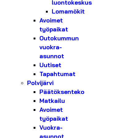
luontokeskus
Lomamökit
Avoimet
työpaikat
Outokummun
vuokra-
asunnot
Uutiset
Tapahtumat
Polvijärvi
Päätöksenteko
Matkailu
Avoimet
työpaikat
Vuokra-
asunnot