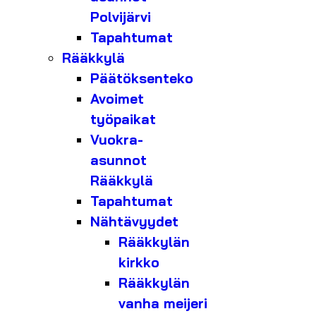
Polvijärvi
Tapahtumat
Rääkkylä
Päätöksenteko
Avoimet
työpaikat
Vuokra-
asunnot
Rääkkylä
Tapahtumat
Nähtävyydet
Rääkkylän
kirkko
Rääkkylän
vanha meijeri