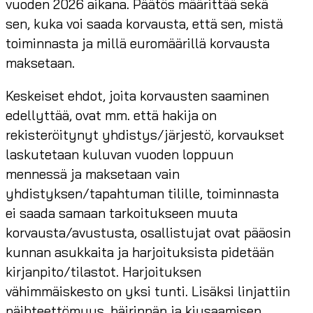
vuoden 2026 aikana. Päätös määrittää sekä
sen, kuka voi saada korvausta, että sen, mistä
toiminnasta ja millä euromäärillä korvausta
maksetaan.
Keskeiset ehdot, joita korvausten saaminen
edellyttää, ovat mm. että hakija on
rekisteröitynyt yhdistys/järjestö, korvaukset
laskutetaan kuluvan vuoden loppuun
mennessä ja maksetaan vain
yhdistyksen/tapahtuman tilille, toiminnasta
ei saada samaan tarkoitukseen muuta
korvausta/avustusta, osallistujat ovat pääosin
kunnan asukkaita ja harjoituksista pidetään
kirjanpito/tilastot. Harjoituksen
vähimmäiskesto on yksi tunti. Lisäksi linjattiin
päihteettömyys, häirinnän ja kiusaamisen