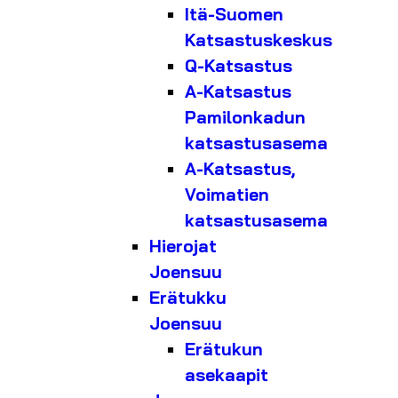
Itä-Suomen
Katsastuskeskus
Q-Katsastus
A-Katsastus
Pamilonkadun
katsastusasema
A-Katsastus,
Voimatien
katsastusasema
Hierojat
Joensuu
Erätukku
Joensuu
Erätukun
asekaapit