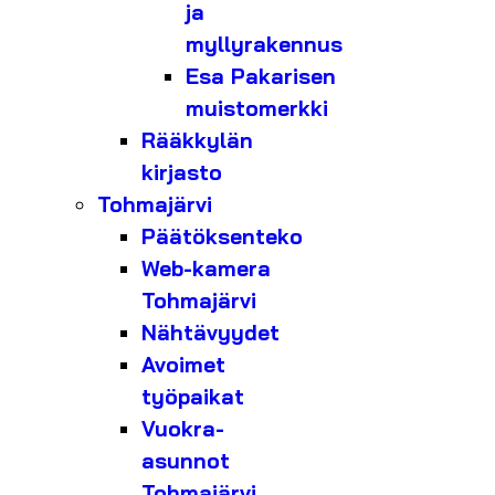
ja
myllyrakennus
Esa Pakarisen
muistomerkki
Rääkkylän
kirjasto
Tohmajärvi
Päätöksenteko
Web-kamera
Tohmajärvi
Nähtävyydet
Avoimet
työpaikat
Vuokra-
asunnot
Tohmajärvi