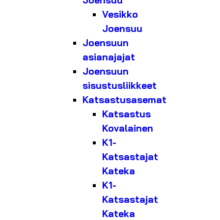
Joensuu
Vesikko
Joensuu
Joensuun
asianajajat
Joensuun
sisustusliikkeet
Katsastusasemat
Katsastus
Kovalainen
K1-
Katsastajat
Kateka
K1-
Katsastajat
Kateka