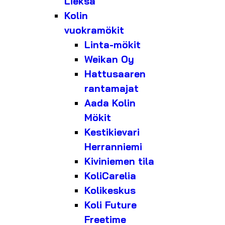
Lieksa
Kolin
vuokramökit
Linta-mökit
Weikan Oy
Hattusaaren
rantamajat
Aada Kolin
Mökit
Kestikievari
Herranniemi
Kiviniemen tila
KoliCarelia
Kolikeskus
Koli Future
Freetime