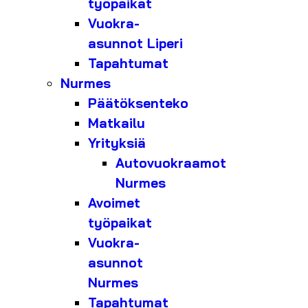
työpaikat
Vuokra-
asunnot Liperi
Tapahtumat
Nurmes
Päätöksenteko
Matkailu
Yrityksiä
Autovuokraamot
Nurmes
Avoimet
työpaikat
Vuokra-
asunnot
Nurmes
Tapahtumat