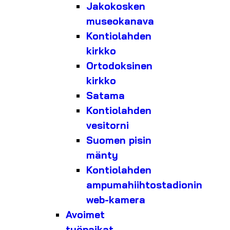
Jakokosken
museokanava
Kontiolahden
kirkko
Ortodoksinen
kirkko
Satama
Kontiolahden
vesitorni
Suomen pisin
mänty
Kontiolahden
ampumahiihtostadionin
web-kamera
Avoimet
työpaikat