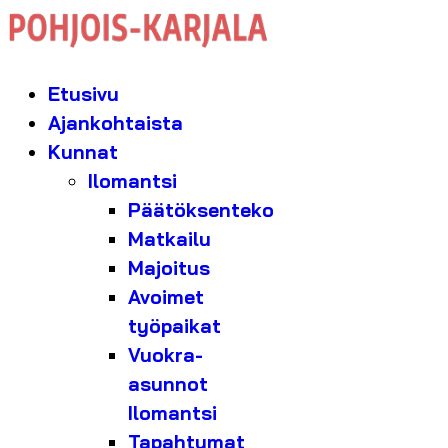
Etusivu
Ajankohtaista
Kunnat
Ilomantsi
Päätöksenteko
Matkailu
Majoitus
Avoimet
työpaikat
Vuokra-
asunnot
Ilomantsi
Tapahtumat