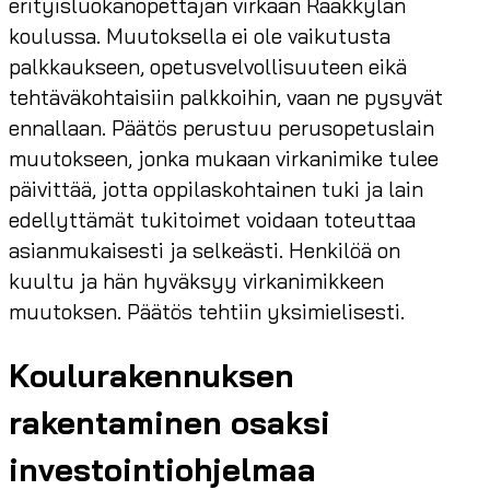
erityisluokanopettajan virkaan Rääkkylän
koulussa. Muutoksella ei ole vaikutusta
palkkaukseen, opetusvelvollisuuteen eikä
tehtäväkohtaisiin palkkoihin, vaan ne pysyvät
ennallaan. Päätös perustuu perusopetuslain
muutokseen, jonka mukaan virkanimike tulee
päivittää, jotta oppilaskohtainen tuki ja lain
edellyttämät tukitoimet voidaan toteuttaa
asianmukaisesti ja selkeästi. Henkilöä on
kuultu ja hän hyväksyy virkanimikkeen
muutoksen. Päätös tehtiin yksimielisesti.
Koulurakennuksen
rakentaminen osaksi
investointiohjelmaa