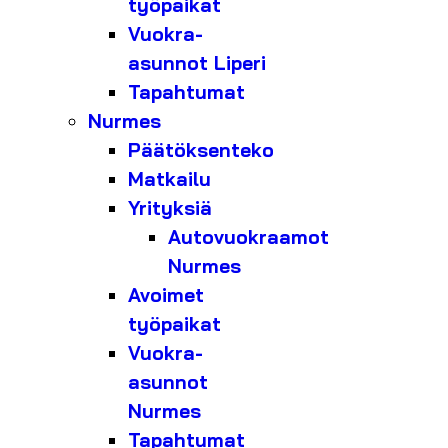
työpaikat
Vuokra-
asunnot Liperi
Tapahtumat
Nurmes
Päätöksenteko
Matkailu
Yrityksiä
Autovuokraamot
Nurmes
Avoimet
työpaikat
Vuokra-
asunnot
Nurmes
Tapahtumat