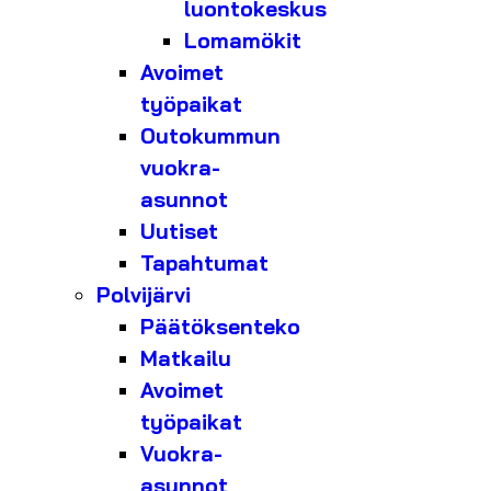
luontokeskus
Lomamökit
Avoimet
työpaikat
Outokummun
vuokra-
asunnot
Uutiset
Tapahtumat
Polvijärvi
Päätöksenteko
Matkailu
Avoimet
työpaikat
Vuokra-
asunnot