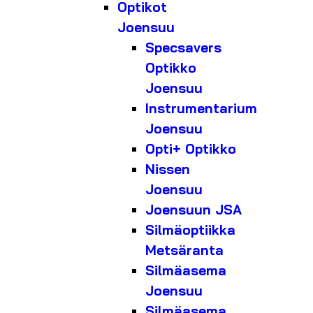
Optikot
Joensuu
Specsavers
Optikko
Joensuu
Instrumentarium
Joensuu
Opti+ Optikko
Nissen
Joensuu
Joensuun JSA
Silmäoptiikka
Metsäranta
Silmäasema
Joensuu
Silmäasema