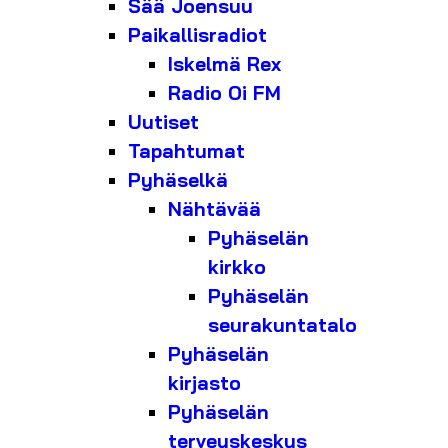
Sää Joensuu
Paikallisradiot
Iskelmä Rex
Radio Oi FM
Uutiset
Tapahtumat
Pyhäselkä
Nähtävää
Pyhäselän
kirkko
Pyhäselän
seurakuntatalo
Pyhäselän
kirjasto
Pyhäselän
terveyskeskus