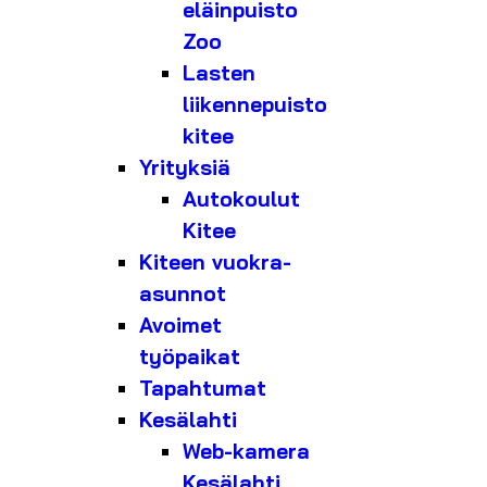
eläinpuisto
Zoo
Lasten
liikennepuisto
kitee
Yrityksiä
Autokoulut
Kitee
Kiteen vuokra-
asunnot
Avoimet
työpaikat
Tapahtumat
Kesälahti
Web-kamera
Kesälahti