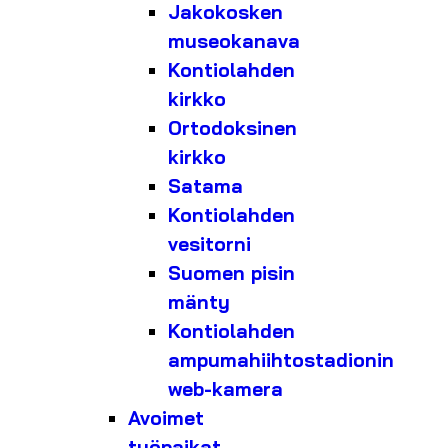
Jakokosken
museokanava
Kontiolahden
kirkko
Ortodoksinen
kirkko
Satama
Kontiolahden
vesitorni
Suomen pisin
mänty
Kontiolahden
ampumahiihtostadionin
web-kamera
Avoimet
työpaikat