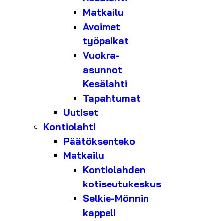
Matkailu
Avoimet
työpaikat
Vuokra-
asunnot
Kesälahti
Tapahtumat
Uutiset
Kontiolahti
Päätöksenteko
Matkailu
Kontiolahden
kotiseutukeskus
Selkie-Mönnin
kappeli