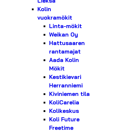
Lieksa
Kolin
vuokramökit
Linta-mökit
Weikan Oy
Hattusaaren
rantamajat
Aada Kolin
Mökit
Kestikievari
Herranniemi
Kiviniemen tila
KoliCarelia
Kolikeskus
Koli Future
Freetime