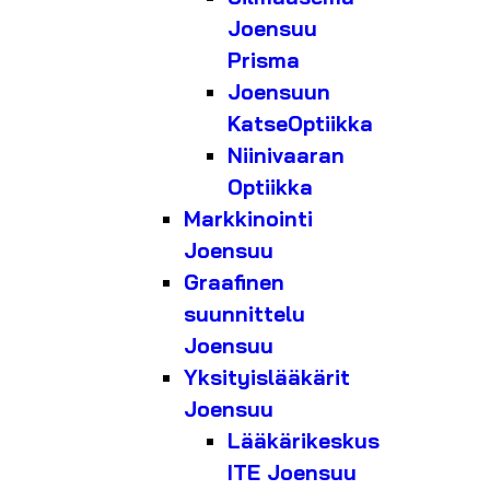
Joensuu
Prisma
Joensuun
KatseOptiikka
Niinivaaran
Optiikka
Markkinointi
Joensuu
Graafinen
suunnittelu
Joensuu
Yksityislääkärit
Joensuu
Lääkärikeskus
ITE Joensuu