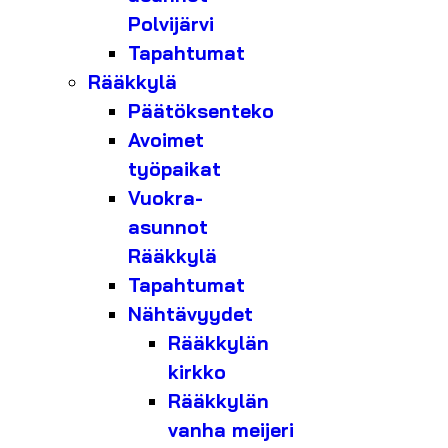
Polvijärvi
Tapahtumat
Rääkkylä
Päätöksenteko
Avoimet
työpaikat
Vuokra-
asunnot
Rääkkylä
Tapahtumat
Nähtävyydet
Rääkkylän
kirkko
Rääkkylän
vanha meijeri