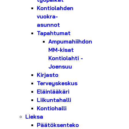
Kontiolahden
vuokra-
asunnot
Tapahtumat
Ampumahiihdon
MM-kisat
Kontiolahti -
Joensuu
Kirjasto
Terveyskeskus
Eläinlääkäri
Liikuntahalli
Kontiohalli
Lieksa
Päätöksenteko