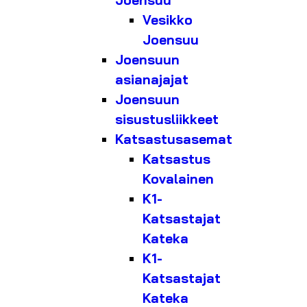
Joensuu
Vesikko
Joensuu
Joensuun
asianajajat
Joensuun
sisustusliikkeet
Katsastusasemat
Katsastus
Kovalainen
K1-
Katsastajat
Kateka
K1-
Katsastajat
Kateka