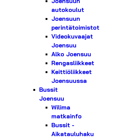
Joensuun
autokoulut
Joensuun
perintätoimistot
Videokuvaajat
Joensuu
Alko Joensuu
Rengasliikkeet
Keittiöliikkeet
Joensuussa
Bussit
Joensuu
Wilima
matkainfo
Bussit -
Aikatauluhaku