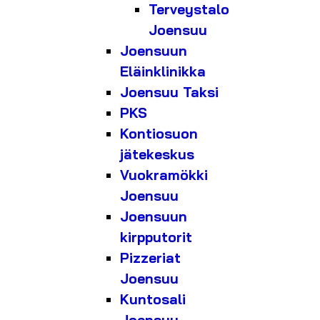
Terveystalo
Joensuu
Joensuun
Eläinklinikka
Joensuu Taksi
PKS
Kontiosuon
jätekeskus
Vuokramökki
Joensuu
Joensuun
kirpputorit
Pizzeriat
Joensuu
Kuntosali