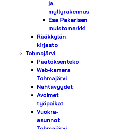
ja
myllyrakennus
Esa Pakarisen
muistomerkki
Rääkkylän
kirjasto
Tohmajärvi
Päätöksenteko
Web-kamera
Tohmajärvi
Nähtävyydet
Avoimet
työpaikat
Vuokra-
asunnot
Tohmajärvi