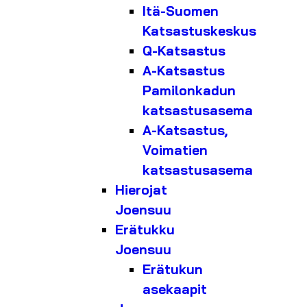
Itä-Suomen
Katsastuskeskus
Q-Katsastus
A-Katsastus
Pamilonkadun
katsastusasema
A-Katsastus,
Voimatien
katsastusasema
Hierojat
Joensuu
Erätukku
Joensuu
Erätukun
asekaapit