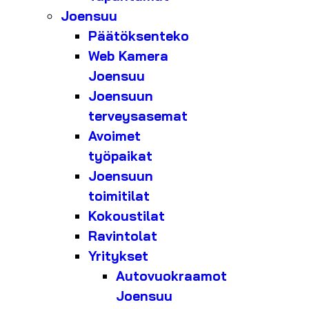
Joensuu
Päätöksenteko
Web Kamera
Joensuu
Joensuun
terveysasemat
Avoimet
työpaikat
Joensuun
toimitilat
Kokoustilat
Ravintolat
Yritykset
Autovuokraamot
Joensuu