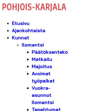
Etusivu
Ajankohtaista
Kunnat
Ilomantsi
Päätöksenteko
Matkailu
Majoitus
Avoimet
työpaikat
Vuokra-
asunnot
Ilomantsi
Tapahtumat