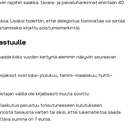
iin rajoihin saakka: tavara- ja palveluhankinnat enintään 40
koa. Lisäksi todettiin, ettei delegoitua toimivaltaa voi siirtää
istamiseksi kirjattu poistumismerkintä).
astuulle
a saada koko vuoden kertymä aiemmin näkyviin seuraavan
sjaksot ovat loka–joulukuu, tammi–maaliskuu, huhti–
ajan välillä ole kirjallisesti muuta sovittu.
tta laskutus perustuu toteutuneeseen kulutukseen.
nnöstä tasausta varten tai siksi, ettei lukematietoa saada
tettava summa on 7 euroa.