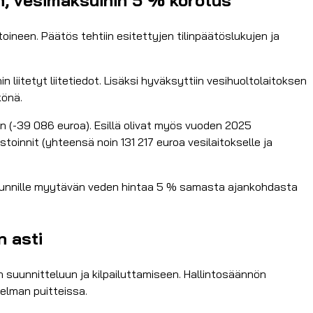
oineen. Päätös tehtiin esitettyjen tilinpäätöslukujen ja
liitetyt liitetiedot. Lisäksi hyväksyttiin vesihuoltolaitoksen
könä.
nen (-39 086 euroa). Esillä olivat myös vuoden 2025
oinnit (yhteensä noin 131 217 euroa vesilaitokselle ja
uskunnille myytävän veden hintaa 5 % samasta ajankohdasta
n asti
n suunnitteluun ja kilpailuttamiseen. Hallintosäännön
jelman puitteissa.