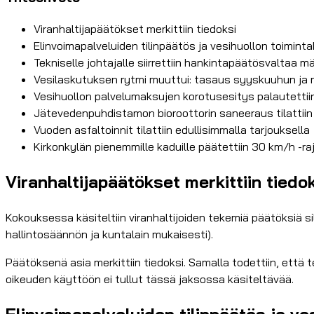
Viranhaltijapäätökset merkittiin tiedoksi
Elinvoimapalveluiden tilinpäätös ja vesihuollon toimin
Tekniselle johtajalle siirrettiin hankintapäätösvaltaa m
Vesilaskutuksen rytmi muuttui: tasaus syyskuuhun ja m
Vesihuollon palvelumaksujen korotusesitys palautettii
Jätevedenpuhdistamon bioroottorin saneeraus tilattiin 
Vuoden asfaltoinnit tilattiin edullisimmalla tarjouksella
Kirkonkylän pienemmille kaduille päätettiin 30 km/h -ra
Viranhaltijapäätökset merkittiin tiedo
Kokouksessa käsiteltiin viranhaltijoiden tekemiä päätöksiä si
hallintosäännön ja kuntalain mukaisesti).
Päätöksenä asia merkittiin tiedoksi. Samalla todettiin, että 
oikeuden käyttöön ei tullut tässä jaksossa käsiteltävää.
Elinvoimapalveluiden tilinpäätös ja v