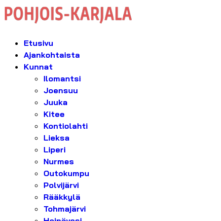
Etusivu
Ajankohtaista
Kunnat
Ilomantsi
Joensuu
Juuka
Kitee
Kontiolahti
Lieksa
Liperi
Nurmes
Outokumpu
Polvijärvi
Rääkkylä
Tohmajärvi
Heinävesi