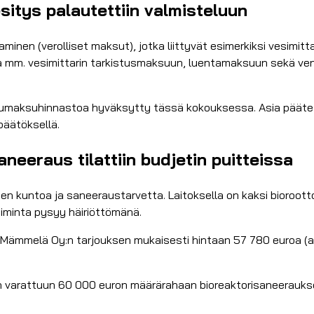
itys palautettiin valmisteluun
inen (verolliset maksut), jotka liittyvät esimerkiksi vesimitta
a mm. vesimittarin tarkistusmaksuun, luentamaksuun sekä ven
velumaksuhinnastoa hyväksytty tässä kokouksessa. Asia pääte
päätöksellä.
eeraus tilattiin budjetin puitteissa
 kuntoa ja saneeraustarvetta. Laitoksella on kaksi bioroottor
oiminta pysyy häiriöttömänä.
ämmelä Oy:n tarjouksen mukaisesti hintaan 57 780 euroa (alv 
n varattuun 60 000 euron määrärahaan bioreaktorisaneerauks