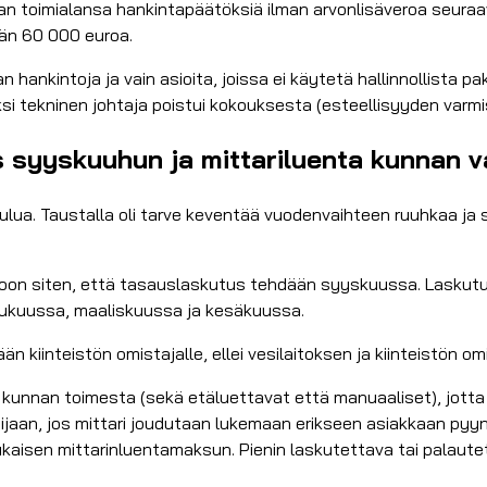
an toimialansa hankintapäätöksiä ilman arvonlisäveroa seuraav
ään 60 000 euroa.
 hankintoja ja vain asioita, joissa ei käytetä hallinnollista pak
jaksi tekninen johtaja poistui kokouksesta (esteellisyyden varm
s syyskuuhun ja mittariluenta kunnan v
ulua. Taustalla oli tarve keventää vuodenvaihteen ruuhkaa j
soon siten, että tasauslaskutus tehdään syyskuussa. Laskutu
lukuussa, maaliskuussa ja kesäkuussa.
kiinteistön omistajalle, ellei vesilaitoksen ja kiinteistön omist
taan kunnan toimesta (sekä etäluettavat että manuaaliset), jo
 sijaan, jos mittari joudutaan lukemaan erikseen asiakkaan pyy
 mukaisen mittarinluentamaksun. Pienin laskutettava tai palau