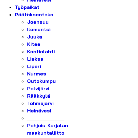
Työpaikat
Päätöksenteko
Joensuu
Ilomantsi
Juuka
Kitee
Kontiolahti
Lieksa
Liperi
Nurmes
Outokumpu
Polvijärvi
Rääkkylä
Tohmajärvi
Heinävesi
_______________
Pohjois-Karjalan
maakuntaliitto