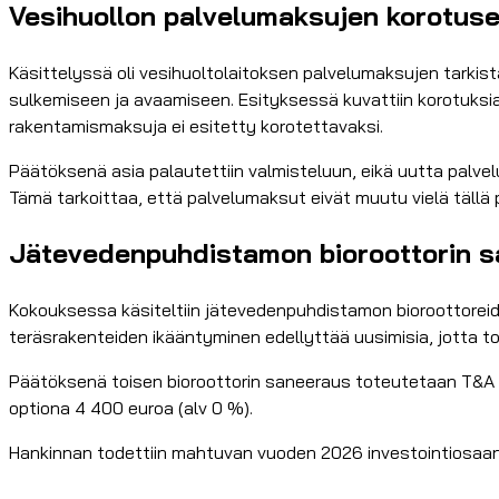
Vesihuollon palvelumaksujen korotuses
Käsittelyssä oli vesihuoltolaitoksen palvelumaksujen tarkistam
sulkemiseen ja avaamiseen. Esityksessä kuvattiin korotuksi
rakentamismaksuja ei esitetty korotettavaksi.
Päätöksenä asia palautettiin valmisteluun, eikä uutta pal
Tämä tarkoittaa, että palvelumaksut eivät muutu vielä tällä 
Jätevedenpuhdistamon bioroottorin san
Kokouksessa käsiteltiin jätevedenpuhdistamon bioroottoreiden
teräsrakenteiden ikääntyminen edellyttää uusimisia, jotta t
Päätöksenä toisen bioroottorin saneeraus toteutetaan T&A M
optiona 4 400 euroa (alv 0 %).
Hankinnan todettiin mahtuvan vuoden 2026 investointiosaa