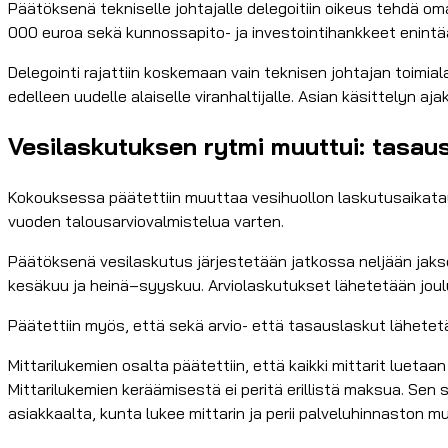
Päätöksenä tekniselle johtajalle delegoitiin oikeus tehdä om
000 euroa sekä kunnossapito- ja investointihankkeet enint
Delegointi rajattiin koskemaan vain teknisen johtajan toimialan
edelleen uudelle alaiselle viranhaltijalle. Asian käsittelyn a
Vesilaskutuksen rytmi muuttui: tasau
Kokouksessa päätettiin muuttaa vesihuollon laskutusaikata
vuoden talousarviovalmistelua varten.
Päätöksenä vesilaskutus järjestetään jatkossa neljään jak
kesäkuu ja heinä–syyskuu. Arviolaskutukset lähetetään jou
Päätettiin myös, että sekä arvio- että tasauslaskut lähetetään 
Mittarilukemien osalta päätettiin, että kaikki mittarit lue
Mittarilukemien keräämisestä ei peritä erillistä maksua. Sen
asiakkaalta, kunta lukee mittarin ja perii palveluhinnaston