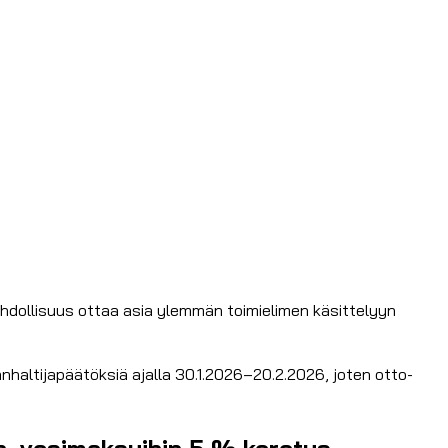
(mahdollisuus ottaa asia ylemmän toimielimen käsittelyyn
anhaltijapäätöksiä ajalla 30.1.2026–20.2.2026, joten otto-
in, vesimaksuihin 5 % korotus