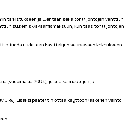
rin tarkistukseen ja luentaan sekä tonttijohtojen venttiilin
ttiilin sulkemis-/avaamismaksuun, kun taas tonttijohtojen
ttiin tuoda uudelleen käsittelyyn seuraavaan kokoukseen.
ia (vuosimallia 2004), joissa kennostojen ja
0 %). Lisäksi päätettiin ottaa käyttöön laakerien vaihto
een.