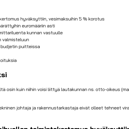
takertomus hyväksyttiin, vesimaksuihin 5 % korotus
äärättyihin euromääriin asti
ittariluenta kunnan vastuulle
n valmisteluun
budjetin puitteissa
joituksia
ksi
ltä osin kuin niihin voisi liittyä lautakunnan ns. otto-oikeus 
tekninen johtaja ja rakennustarkastaja eivät olleet tehneet vir
esihuollon toimintakertomus hyväksytti