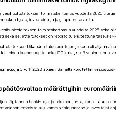
ä vesihuoltolaitoksen toimintakertomus vuodelta 2025 liitetiet
nuskehitystä, investointeja ja ylläpidon tarvetta.
esihuoltolaitoksen toimintakertomus vuodelta 2025 sekä niihin 
sti sekä se, että tulokset on raportoitu eriytettynä taseyksik
uoltolaitoksen tilikauden tulos poistojen jälkeen oli alijäämäi
aitteiden kunnossapito sekä ICT-kulut, sekä vesihuollon invest
rusmaksuja 5 % 1.1.2026 alkaen. Samalla korotettiin vesiosu
intapäätösvaltaa määrättyihin euromäärii
jon käytännön hankintoja, ja tekninen johtaja osallistuu niide
nat voidaan ratkaista sujuvammin talousarvion ja investointioh