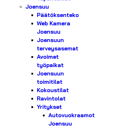
Joensuu
Päätöksenteko
Web Kamera
Joensuu
Joensuun
terveysasemat
Avoimet
työpaikat
Joensuun
toimitilat
Kokoustilat
Ravintolat
Yritykset
Autovuokraamot
Joensuu