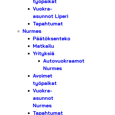
työpaikat
Vuokra-
asunnot Liperi
Tapahtumat
Nurmes
Päätöksenteko
Matkailu
Yrityksiä
Autovuokraamot
Nurmes
Avoimet
työpaikat
Vuokra-
asunnot
Nurmes
Tapahtumat