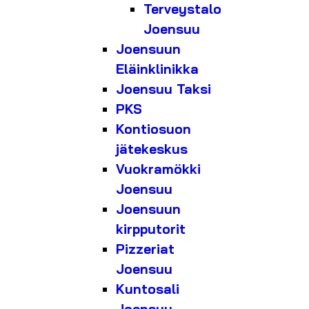
Terveystalo
Joensuu
Joensuun
Eläinklinikka
Joensuu Taksi
PKS
Kontiosuon
jätekeskus
Vuokramökki
Joensuu
Joensuun
kirpputorit
Pizzeriat
Joensuu
Kuntosali