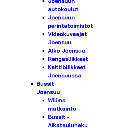
Joensuun
autokoulut
Joensuun
perintätoimistot
Videokuvaajat
Joensuu
Alko Joensuu
Rengasliikkeet
Keittiöliikkeet
Joensuussa
Bussit
Joensuu
Wilima
matkainfo
Bussit -
Aikatauluhaku