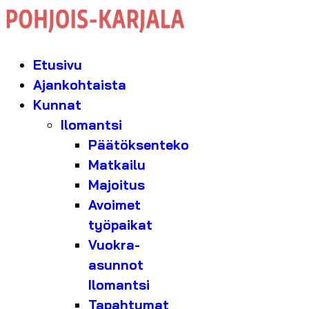
Etusivu
Ajankohtaista
Kunnat
Ilomantsi
Päätöksenteko
Matkailu
Majoitus
Avoimet
työpaikat
Vuokra-
asunnot
Ilomantsi
Tapahtumat