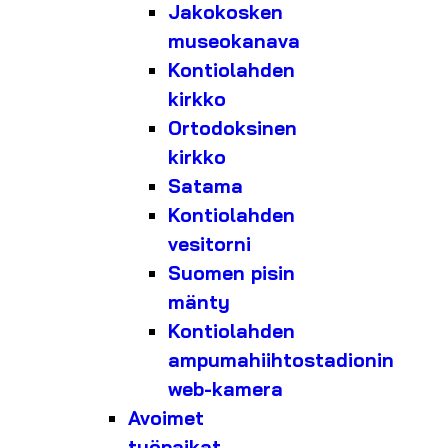
Jakokosken
museokanava
Kontiolahden
kirkko
Ortodoksinen
kirkko
Satama
Kontiolahden
vesitorni
Suomen pisin
mänty
Kontiolahden
ampumahiihtostadionin
web-kamera
Avoimet
työpaikat