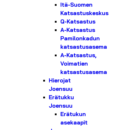
Itä-Suomen
Katsastuskeskus
Q-Katsastus
A-Katsastus
Pamilonkadun
katsastusasema
A-Katsastus,
Voimatien
katsastusasema
Hierojat
Joensuu
Erätukku
Joensuu
Erätukun
asekaapit