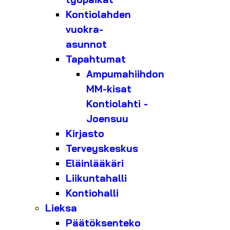
Kontiolahden
vuokra-
asunnot
Tapahtumat
Ampumahiihdon
MM-kisat
Kontiolahti -
Joensuu
Kirjasto
Terveyskeskus
Eläinlääkäri
Liikuntahalli
Kontiohalli
Lieksa
Päätöksenteko