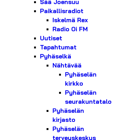
Sää Joensuu
Paikallisradiot
Iskelmä Rex
Radio Oi FM
Uutiset
Tapahtumat
Pyhäselkä
Nähtävää
Pyhäselän
kirkko
Pyhäselän
seurakuntatalo
Pyhäselän
kirjasto
Pyhäselän
terveyskeskus