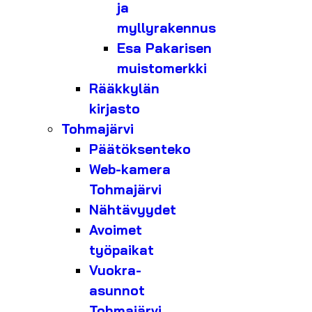
ja
myllyrakennus
Esa Pakarisen
muistomerkki
Rääkkylän
kirjasto
Tohmajärvi
Päätöksenteko
Web-kamera
Tohmajärvi
Nähtävyydet
Avoimet
työpaikat
Vuokra-
asunnot
Tohmajärvi