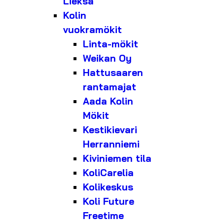
Lieksa
Kolin
vuokramökit
Linta-mökit
Weikan Oy
Hattusaaren
rantamajat
Aada Kolin
Mökit
Kestikievari
Herranniemi
Kiviniemen tila
KoliCarelia
Kolikeskus
Koli Future
Freetime