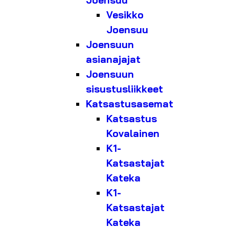
Joensuu
Vesikko
Joensuu
Joensuun
asianajajat
Joensuun
sisustusliikkeet
Katsastusasemat
Katsastus
Kovalainen
K1-
Katsastajat
Kateka
K1-
Katsastajat
Kateka