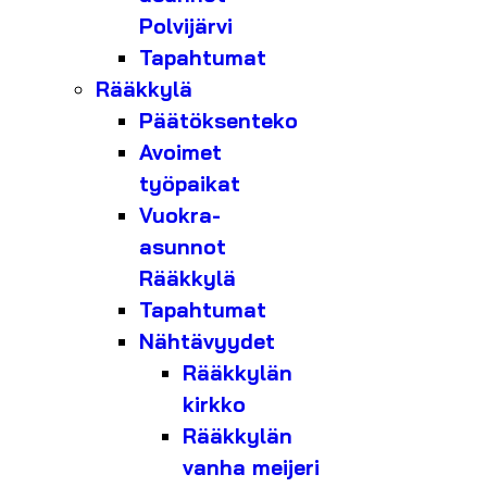
Polvijärvi
Tapahtumat
Rääkkylä
Päätöksenteko
Avoimet
työpaikat
Vuokra-
asunnot
Rääkkylä
Tapahtumat
Nähtävyydet
Rääkkylän
kirkko
Rääkkylän
vanha meijeri