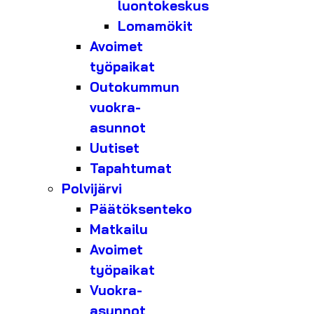
luontokeskus
Lomamökit
Avoimet
työpaikat
Outokummun
vuokra-
asunnot
Uutiset
Tapahtumat
Polvijärvi
Päätöksenteko
Matkailu
Avoimet
työpaikat
Vuokra-
asunnot