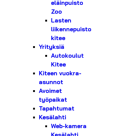
eläinpuisto
Zoo
Lasten
liikennepuisto
kitee
Yrityksiä
Autokoulut
Kitee
Kiteen vuokra-
asunnot
Avoimet
työpaikat
Tapahtumat
Kesälahti
Web-kamera
Kesälahti