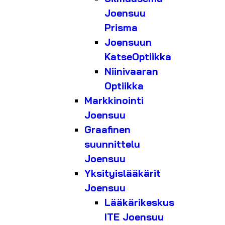
Joensuu
Prisma
Joensuun
KatseOptiikka
Niinivaaran
Optiikka
Markkinointi
Joensuu
Graafinen
suunnittelu
Joensuu
Yksityislääkärit
Joensuu
Lääkärikeskus
ITE Joensuu