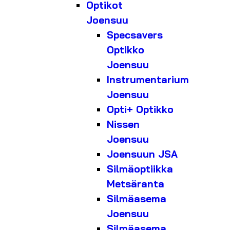
Optikot
Joensuu
Specsavers
Optikko
Joensuu
Instrumentarium
Joensuu
Opti+ Optikko
Nissen
Joensuu
Joensuun JSA
Silmäoptiikka
Metsäranta
Silmäasema
Joensuu
Silmäasema