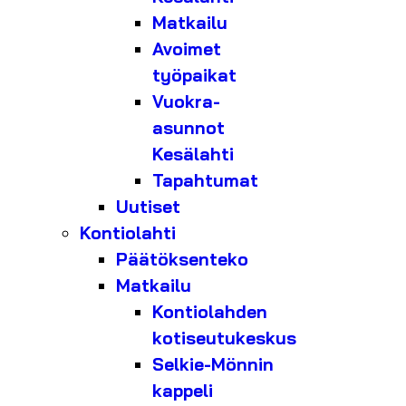
Matkailu
Avoimet
työpaikat
Vuokra-
asunnot
Kesälahti
Tapahtumat
Uutiset
Kontiolahti
Päätöksenteko
Matkailu
Kontiolahden
kotiseutukeskus
Selkie-Mönnin
kappeli