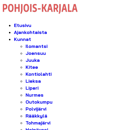
Etusivu
Ajankohtaista
Kunnat
Ilomantsi
Joensuu
Juuka
Kitee
Kontiolahti
Lieksa
Liperi
Nurmes
Outokumpu
Polvijärvi
Rääkkylä
Tohmajärvi
Heinävesi