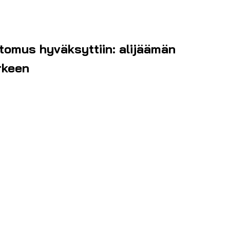
tomus hyväksyttiin: alijäämän
rkeen