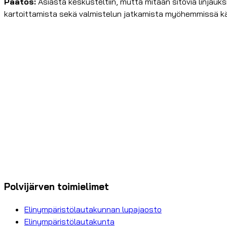
Päätös:
Asiasta keskusteltiin, mutta mitään sitovia linjauks
kartoittamista sekä valmistelun jatkamista myöhemmissä kä
Polvijärven toimielimet
Elinympäristölautakunnan lupajaosto
Elinympäristölautakunta