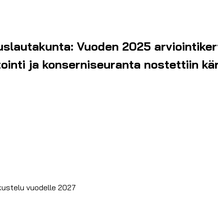
uslautakunta: Vuoden 2025 arviointiker
ointi ja konserniseuranta nostettiin kä
kustelu vuodelle 2027