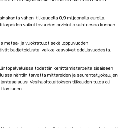
nakanta väheni tilikaudella 0,9 miljoonalla eurolla.
titarpeiden vaikuttavuuden arviointia suhteessa kunnan
ssa metsä- ja vuokratulot sekä loppuvuoden
äivät budjetoidusta, vaikka kasvoivat edellisvuodesta.
llintopalveluissa todettiin kehittämistarpeita sisäiseen
veluissa nähtiin tarvetta mittareiden ja seurantatyökalujen
jantasaisuus. Vesihuoltolaitoksen tilikauden tulos oli
nottamiseen.