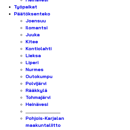
Työpaikat
Päätöksenteko
Joensuu
Ilomantsi
Juuka
Kitee
Kontiolahti
Lieksa
Liperi
Nurmes
Outokumpu
Polvijärvi
Rääkkylä
Tohmajärvi
Heinävesi
_______________
Pohjois-Karjalan
maakuntaliitto