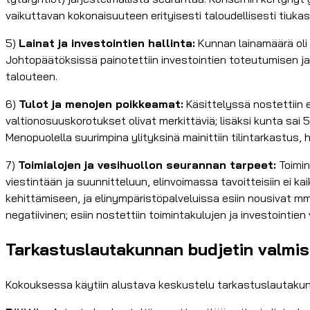
vaikuttavan kokonaisuuteen erityisesti taloudellisesti tiuka
5)
Lainat ja investointien hallinta:
Kunnan lainamäärä oli t
Johtopäätöksissä painotettiin investointien toteutumisen j
talouteen.
6)
Tulot ja menojen poikkeamat:
Käsittelyssä nostettiin 
valtionosuuskorotukset olivat merkittäviä; lisäksi kunta sai
Menopuolella suurimpina ylityksinä mainittiin tilintarkastus, 
7)
Toimialojen ja vesihuollon seurannan tarpeet:
Toimin
viestintään ja suunnitteluun, elinvoimassa tavoitteisiin ei ka
kehittämiseen, ja elinympäristöpalveluissa esiin nousivat mm.
negatiivinen; esiin nostettiin toimintakulujen ja investointi
Tarkastuslautakunnan budjetin valmis
Kokouksessa käytiin alustava keskustelu tarkastuslautakun