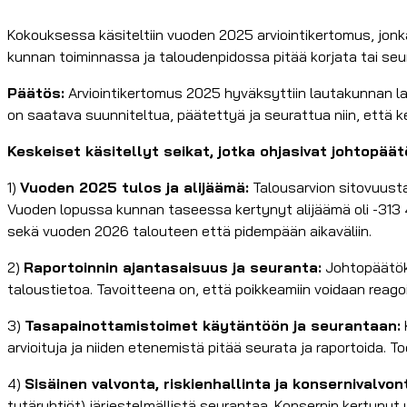
Kokouksessa käsiteltiin vuoden 2025 arviointikertomus, jonka
kunnan toiminnassa ja taloudenpidossa pitää korjata tai se
Päätös:
Arviointikertomus 2025 hyväksyttiin lautakunnan la
on saatava suunniteltua, päätettyä ja seurattua niin, että
Keskeiset käsitellyt seikat, jotka ohjasivat johtopäät
1)
Vuoden 2025 tulos ja alijäämä:
Talousarvion sitovuustas
Vuoden lopussa kunnan taseessa kertynyt alijäämä oli -313 41
sekä vuoden 2026 talouteen että pidempään aikaväliin.
2)
Raportoinnin ajantasaisuus ja seuranta:
Johtopäätöks
taloustietoa. Tavoitteena on, että poikkeamiin voidaan reag
3)
Tasapainottamistoimet käytäntöön ja seurantaan:
arvioituja ja niiden etenemistä pitää seurata ja raportoida. 
4)
Sisäinen valvonta, riskienhallinta ja konsernivalvon
tytäryhtiöt) järjestelmällistä seurantaa. Konsernin kertynyt y