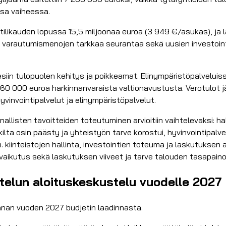
ssa vaiheessa.
ilikauden lopussa 15,5 miljoonaa euroa (3 949 €/asukas), ja lai
a varautumismenojen tarkkaa seurantaa sekä uusien investoin
esiin tulopuolen kehitys ja poikkeamat. Elinympäristöpalvelui
 560 000 euroa harkinnanvaraista valtionavustusta. Verotulot j
hyvinvointipalvelut ja elinympäristöpalvelut.
nallisten tavoitteiden toteutuminen arvioitiin vaihtelevaksi: ha
ikilta osin päästy ja yhteistyön tarve korostui, hyvinvointipal
 kiinteistöjen hallinta, investointien toteuma ja laskutuksen a
en vaikutus sekä laskutuksen viiveet ja tarve talouden tasapai
telun aloituskeskustelu vuodelle 2027
nan vuoden 2027 budjetin laadinnasta.