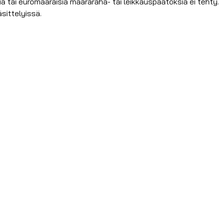
ia tai euromääräisiä määräraha- tai leikkauspäätöksiä ei tehty
sittelyissä.