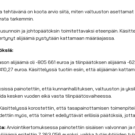
 tehtävänä on koota arvio siitä, miten valtuuston asettamat ta
urata tarkemmin.
usunnoin ja johtopäätöksin toimitettavaksi eteenpäin. Käsitt
 kertynyt alijäämä pystytään kattamaan määräajassa.
öksiä:
on alijäämä oli -805 661 euroa ja tilinpäätöksen alijäämä -628
0,27 euroa. Käsittelyssä tuotiin esiin, että alijäämän kattam
issä painotettiin, että kunnanhallituksen, valtuuston ja yksik
oida kesken vuoden eikä vasta tilinpäätösvaiheessa.
Käsittelyssä korostettiin, että tasapainottamisen toimenpitei
Todettiin myös, että toimet edellyttävät erillisiä päätöksiä, j
ta:
Arviointikertomuksessa painotettiin sisäisen valvonnan ja 
lijäämä esiteltiin 7 263 056 euroksi, vaikka tytäryhtiöiden tulo