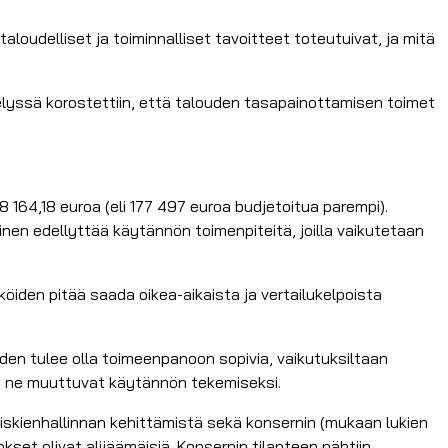
loudelliset ja toiminnalliset tavoitteet toteutuivat, ja mitä
elyssä korostettiin, että talouden tasapainottamisen toimet
 164,18 euroa (eli 177 497 euroa budjetoitua parempi).
inen edellyttää käytännön toimenpiteitä, joilla vaikutetaan
öiden pitää saada oikea-aikaista ja vertailukelpoista
den tulee olla toimeenpanoon sopivia, vaikutuksiltaan
otta ne muuttuvat käytännön tekemiseksi.
riskienhallinnan kehittämistä sekä konsernin (mukaan lukien
kset olivat alijäämäisiä. Konsernin tilanteen nähtiin